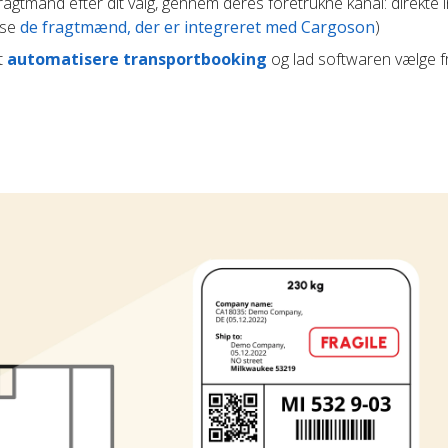
agtmand efter dit valg, gennem deres foretrukne kanal: direkte i
(se
de fragtmænd, der er integreret med Cargoson
)
t
automatisere transportbooking
og lad softwaren vælge 