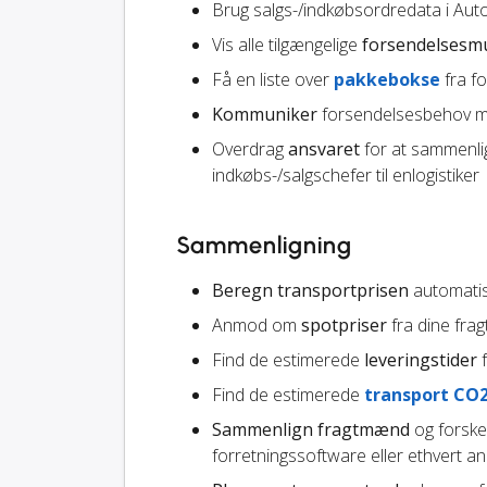
Brug salgs-/indkøbsordredata i Auto
Vis alle tilgængelige
forsendelsesm
Få en liste over
pakkebokse
fra f
Kommuniker
forsendelsesbehov me
Overdrag
ansvaret
for at sammenli
indkøbs-/salgschefer til enlogistiker
Sammenligning
Beregn transportprisen
automatisk
Anmod om
spotpriser
fra dine fr
Find de estimerede
leveringstider
f
Find de estimerede
transport CO
Sammenlign fragtmænd
og forskel
forretningssoftware eller ethvert a