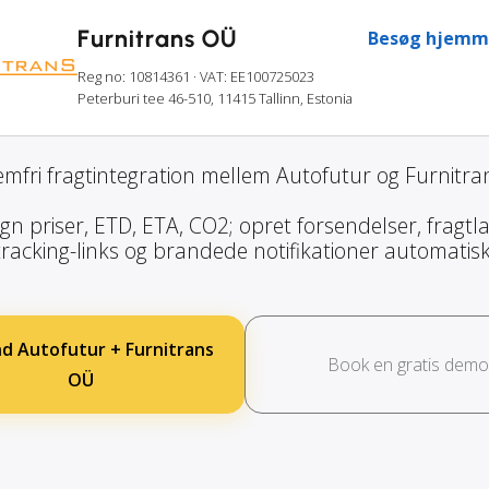
Furnitrans OÜ
Besøg hjemm
Reg no: 10814361
· VAT: EE100725023
Peterburi tee 46-510, 11415 Tallinn, Estonia
emfri fragtintegration mellem Autofutur og Furnitra
gn priser, ETD, ETA, CO2; opret forsendelser, fragtla
tracking-links og brandede notifikationer automatisk
nd Autofutur + Furnitrans
Book en gratis demo
OÜ