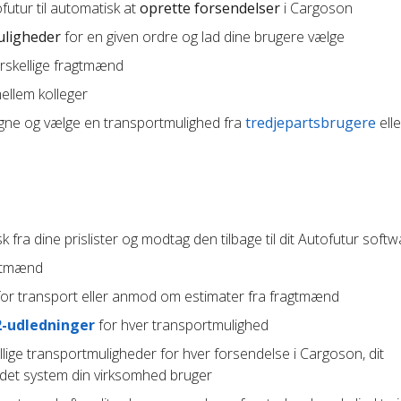
futur til automatisk at
oprette forsendelser
i Cargoson
uligheder
for en given ordre og lad dine brugere vælge
orskellige fragtmænd
llem kolleger
gne og vælge en transportmulighed fra
tredjepartsbrugere
elle
 fra dine prislister og modtag den tilbage til dit Autofutur soft
agtmænd
or transport eller anmod om estimater fra fragtmænd
2-udledninger
for hver transportmulighed
lige transportmuligheder for hver forsendelse i Cargoson, dit
ndet system din virksomhed bruger