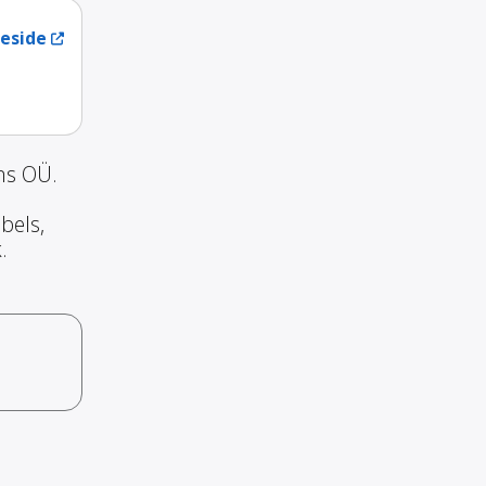
eside
ns OÜ.
bels,
.