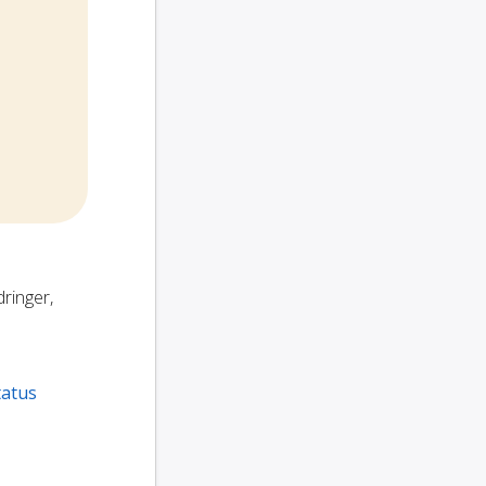
dringer,
tatus