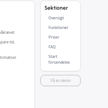
Sektioner
Oversigt
Funktioner
påkrævet.
Priser
spare tid,
FAQ
Start
utomatiser
forsendelse
Få en demo