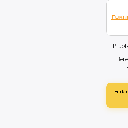
Probl
Bere
Forbi