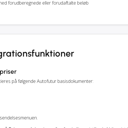
ed forudberegnede eller forudaftalte beløb
grationsfunktioner
priser
tieres på følgende Autofutur basisdokumenter:
orsendelsesmenuen.