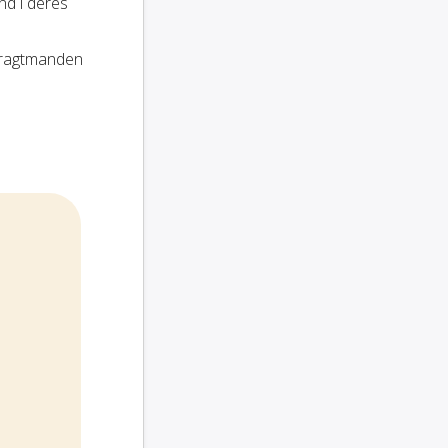
nd i deres
fragtmanden