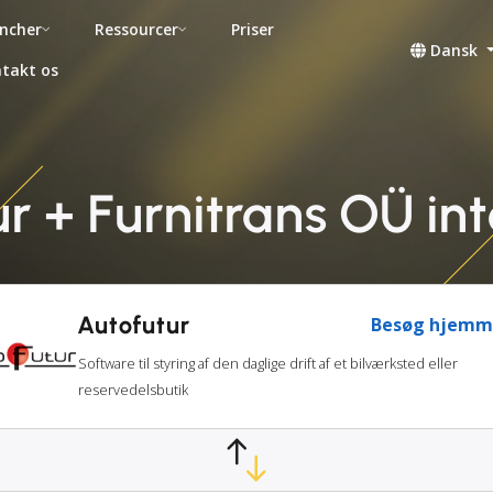
ncher
Ressourcer
Priser
Dansk
takt os
r + Furnitrans OÜ in
Autofutur
Besøg hjemm
Software til styring af den daglige drift af et bilværksted eller
reservedelsbutik