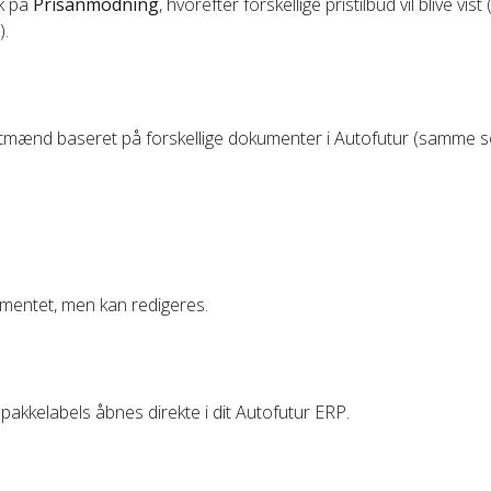
yk på
Prisanmodning
, hvorefter forskellige pristilbud vil blive vist 
).
agtmænd baseret på forskellige dokumenter i Autofutur (samme 
mentet, men kan redigeres.
pakkelabels åbnes direkte i dit Autofutur ERP.