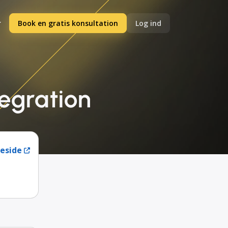
Book en gratis konsultation
Log ind
tegration
eside