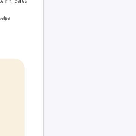
te inn i deres
velge