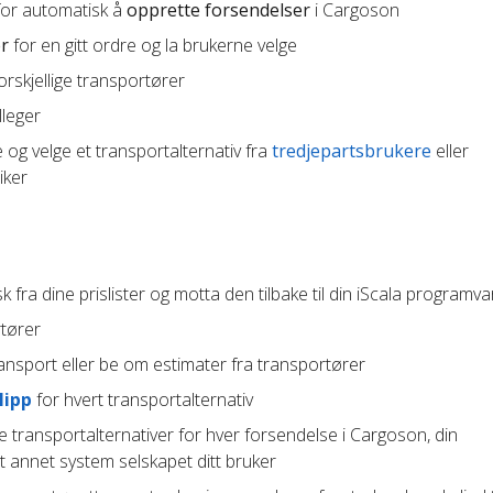
 for automatisk å
opprette forsendelser
i Cargoson
er
for en gitt ordre og la brukerne velge
orskjellige transportører
leger
og velge et transportalternativ fra
tredjepartsbrukere
eller
iker
 fra dine prislister og motta den tilbake til din iScala programva
rtører
ansport eller be om estimater fra transportører
lipp
for hvert transportalternativ
e transportalternativer for hver forsendelse i Cargoson, din
t annet system selskapet ditt bruker