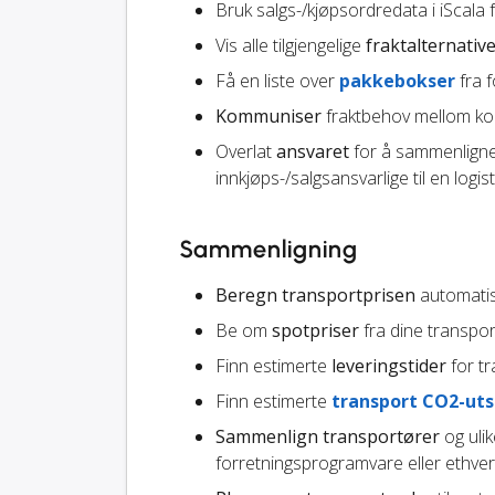
Bruk salgs-/kjøpsordredata i iScala
Vis alle tilgjengelige
fraktalternativ
Få en liste over
pakkebokser
fra f
Kommuniser
fraktbehov mellom kol
Overlat
ansvaret
for å sammenligne 
innkjøps-/salgsansvarlige til en logist
Sammenligning
Beregn transportprisen
automatisk
Be om
spotpriser
fra dine transpo
Finn estimerte
leveringstider
for tr
Finn estimerte
transport CO2-uts
Sammenlign transportører
og ulik
forretningsprogramvare eller ethver