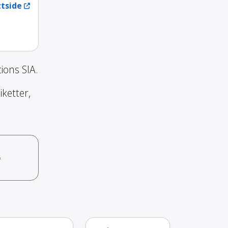
tside
ions SIA.
iketter,
o