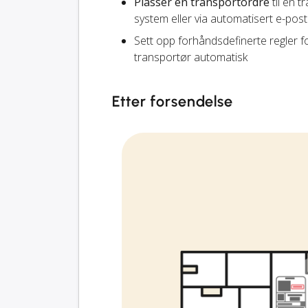
Plasser en transportordre
til en t
system eller via automatisert e-pos
Sett opp forhåndsdefinerte regler f
transportør automatisk
Etter forsendelse