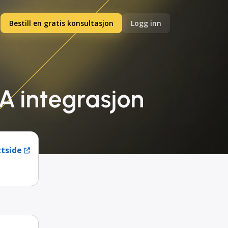
Bestill en gratis konsultasjon
Logg inn
IA integrasjon
tside