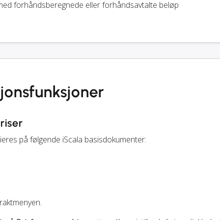
ed forhåndsberegnede eller forhåndsavtalte beløp
sjonsfunksjoner
riser
tieres på følgende iScala basisdokumenter:
fraktmenyen.