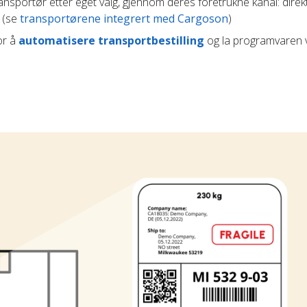
ransportør etter eget valg, gjennom deres foretrukne kanal: direk
t (se
transportørene integrert med Cargoson
)
or å
automatisere transportbestilling
og la programvaren 