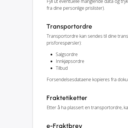
Fyll ut eventuelle manglende data og try
fra dine personlige prislister).
Transportordre
Transportordre kan sendes til dine tran
prisforespørsler):
Salgsordre
Innkjøpsordre
Tilbud
Forsendelsesdataene kopieres fra doku
Fraktetiketter
Etter å ha plassert en transportordre, kan
e-Fraktbrev