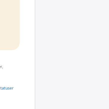
r,
tatuser