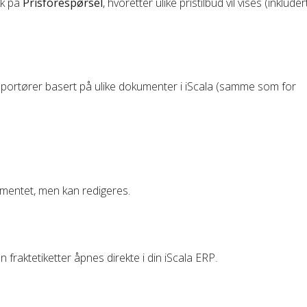
kk på
Prisforespørsel
, hvoretter ulike pristilbud vil vises (inklud
sportører basert på ulike dokumenter i iScala (samme som for
mentet, men kan redigeres.
 fraktetiketter åpnes direkte i din iScala ERP.