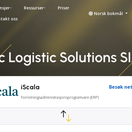
nsjer
Ressurser
Priser
Norsk bokmål
takt oss
ic Logistic Solutions S
iScala
Besøk net
Forretningsadministrasjonsprogramvare (ERP)