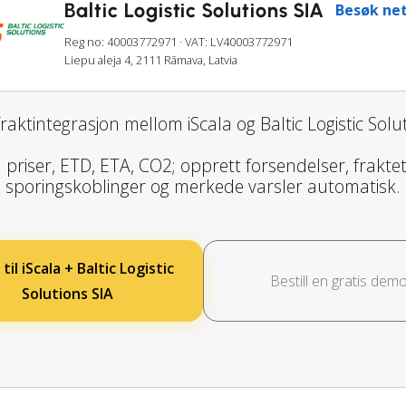
Baltic Logistic Solutions SIA
Besøk net
Reg no: 40003772971
· VAT: LV40003772971
Liepu aleja 4, 2111 Rāmava, Latvia
raktintegrasjon mellom iScala og Baltic Logistic Solut
priser, ETD, ETA, CO2; opprett forsendelser, fraktet
sporingskoblinger og merkede varsler automatisk.
til iScala + Baltic Logistic
Bestill en gratis dem
Solutions SIA