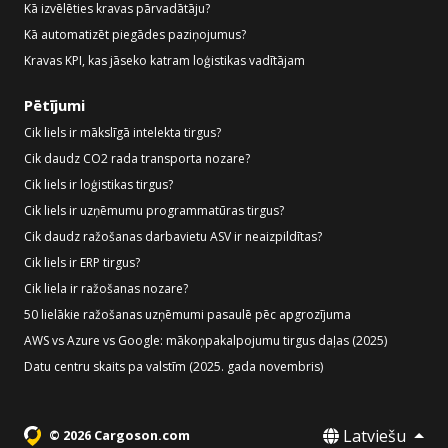
Kā izvēlēties kravas pārvadātāju?
Kā automatizēt piegādes paziņojumus?
Kravas KPI, kas jāseko katram loģistikas vadītājam
Pētījumi
Cik liels ir mākslīgā intelekta tirgus?
Cik daudz CO2 rada transporta nozare?
Cik liels ir loģistikas tirgus?
Cik liels ir uzņēmumu programmatūras tirgus?
Cik daudz ražošanas darbavietu ASV ir neaizpildītas?
Cik liels ir ERP tirgus?
Cik liela ir ražošanas nozare?
50 lielākie ražošanas uzņēmumi pasaulē pēc apgrozījuma
AWS vs Azure vs Google: mākoņpakalpojumu tirgus daļas (2025)
Datu centru skaits pa valstīm (2025. gada novembris)
Latviešu
© 2026 Cargoson.com