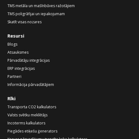
TMS metāla un mašīnbūves ražotājiem
TMS poligrāfijai un iepakojumam
Skatīt visas nozares
Resursi
Blogs
Atsauksmes
Pārvadātāju integrācijas
ERP integrācijas
Partneri
Informācija pārvadātājiem
Rīki
Transporta CO2 kalkulators
Valsts svētku meklētājs
Incoterms kalkulators
Piegādes etiķešu ģenerators