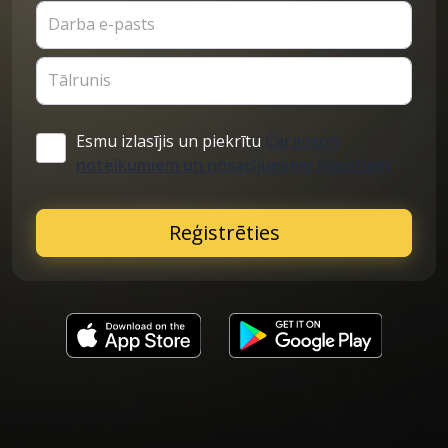
Darba e-pasts
Tālrunis
Esmu izlasījis un piekrītu
Cargoson
noteikumiem un nosacījumiem klientiem
Reģistrēties