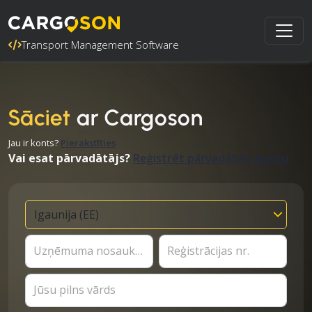
Transport Management Software
Sāciet
ar Cargoson
Jau ir konts?
Pierakstīties
Vai esat pārvadātājs?
Reģistrēt pārvadātāja kontu
Uzņēmuma nosaukums
Reģistrācijas nr.
Jūsu pilns vārds