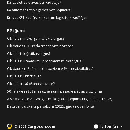
Kā izvēlēties kravas pārvadātāju?
Kā automatizēt piegādes paziņojumus?
Kravas KPI, kas jāseko katram loģistikas vadītājam
Pētījumi
Cik liels ir mākslīgā intelekta tirgus?
Cik daudz CO2 rada transporta nozare?
Cik liels ir loģistikas tirgus?
Cik liels ir uzņēmumu programmatūras tirgus?
Cik daudz ražošanas darbavietu ASV ir neaizpildītas?
Cik liels ir ERP tirgus?
Cik liela ir ražošanas nozare?
50 lielākie ražošanas uzņēmumi pasaulē pēc apgrozījuma
AWS vs Azure vs Google: mākoņpakalpojumu tirgus daļas (2025)
Datu centru skaits pa valstīm (2025. gada novembris)
Latviešu
© 2026 Cargoson.com