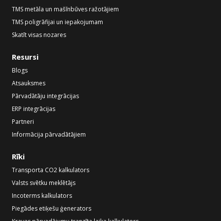
TMS metāla un mašīnbūves ražotājiem
TMS poligrāfijai un iepakojumam
Skatīt visas nozares
Resursi
Blogs
Atsauksmes
Pārvadātāju integrācijas
ERP integrācijas
Partneri
Informācija pārvadātājiem
Rīki
Transporta CO2 kalkulators
Valsts svētku meklētājs
Incoterms kalkulators
Piegādes etiķešu ģenerators