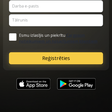
Darba e-pasts
Tālrunis
Esmu izlasījis un piekrītu
Cargoson
noteikumiem un nosacījumiem klientiem
Reģistrēties