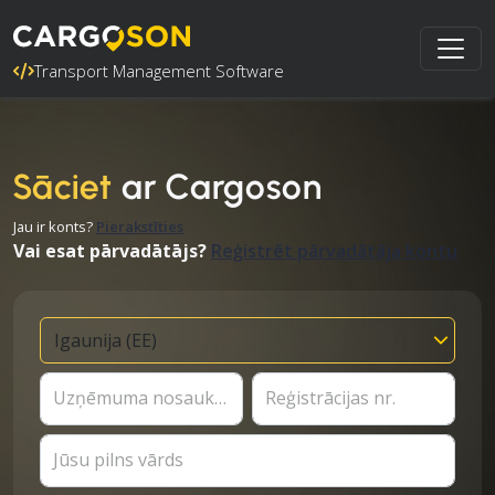
Transport Management Software
Sāciet
ar Cargoson
Jau ir konts?
Pierakstīties
Vai esat pārvadātājs?
Reģistrēt pārvadātāja kontu
Uzņēmuma nosaukums
Reģistrācijas nr.
Jūsu pilns vārds