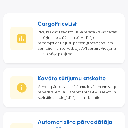
CargoPriceList
Rīks, kas dažu sekunžu laikā parāda kravas cenas
aprēķinu no dažādiem pārvadātājiem,
pamatojoties uz jūsu personīgi saskaņotajiem
cenrāžiem un pārvadātāju API cenām. Pieejama
arī atsevišķa piekļuve.
Kavēto sūtījumu atskaite
Vienots pārskats par sūtījumu kavējumiem starp
pārvadātājiem, lai jūs varētu proaktīvi izsekot un
sazināties ar piegādātājiem un klientiem.
Automatizēta pārvadātāja