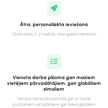
Ātra, personalizēta ieviešana
Sāciet darbu 1–2 nedēļās, nevis gaidiet mēnešiem
Vienota darba plūsma gan maziem
vietējiem pārvadātājiem, gan globāliem
zīmoliem
Vienāda netraucēta pieredze gan ar mazāk
pazīstamiem pārvadātājiem, gan lieliem globāliem