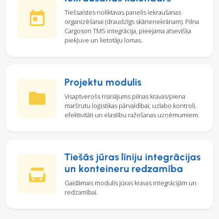
Tiešsaistes noliktavas panelis iekraušanas
organizēšanai (draudzīgs skārienekrānam). Pilna
Cargoson TMS integrācija, pieejama atsevišķa
piekļuve un lietotāju lomas.
Projektu modulis
Visaptverošs risinājums pilnas kravas/piena
maršrutu loģistikas pārvaldībai; uzlabo kontroli,
efektivitāti un elastību ražošanas uzņēmumiem.
Tiešās jūras līniju integrācijas
un konteineru redzamība
Gaidāmais modulis jūras kravas integrācijām un
redzamībai.