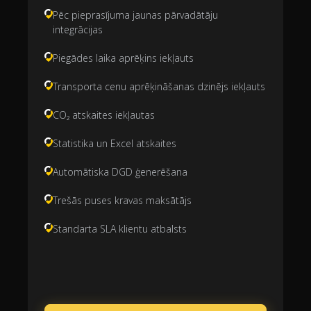
Pēc pieprasījuma jaunas pārvadātāju
integrācijas
Piegādes laika aprēķins iekļauts
Transporta cenu aprēķināšanas dzinējs iekļauts
CO₂ atskaites iekļautas
Statistika un Excel atskaites
Automātiska DGD ģenerēšana
Trešās puses kravas maksātājs
Standarta SLA klientu atbalsts