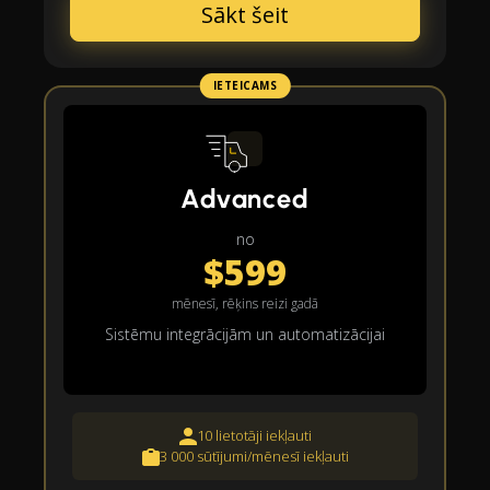
Sākt šeit
IETEICAMS
Advanced
no
$599
mēnesī, rēķins reizi gadā
Sistēmu integrācijām un automatizācijai
10 lietotāji iekļauti
3 000 sūtījumi/mēnesī iekļauti