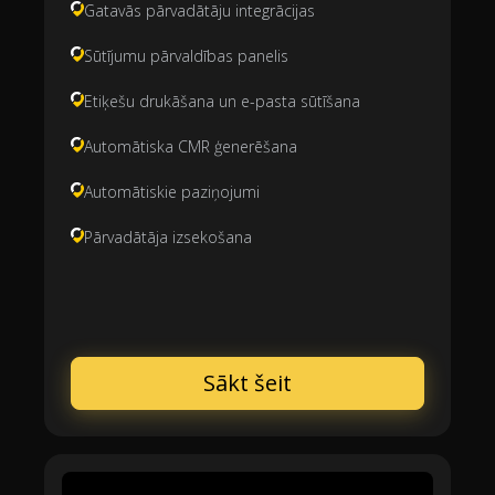
Gatavās pārvadātāju integrācijas
Sūtījumu pārvaldības panelis
Etiķešu drukāšana un e-pasta sūtīšana
Automātiska CMR ģenerēšana
Automātiskie paziņojumi
Pārvadātāja izsekošana
Sākt šeit