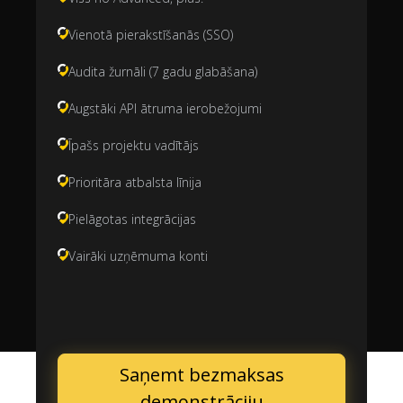
Vienotā pierakstīšanās (SSO)
Audita žurnāli (7 gadu glabāšana)
Augstāki API ātruma ierobežojumi
Īpašs projektu vadītājs
Prioritāra atbalsta līnija
Pielāgotas integrācijas
Vairāki uzņēmuma konti
Saņemt bezmaksas
demonstrāciju