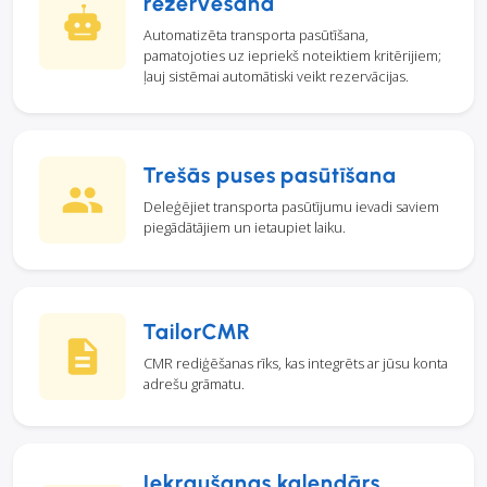
rezervēšana
Automatizēta transporta pasūtīšana,
pamatojoties uz iepriekš noteiktiem kritērijiem;
ļauj sistēmai automātiski veikt rezervācijas.
Trešās puses pasūtīšana
Deleģējiet transporta pasūtījumu ievadi saviem
piegādātājiem un ietaupiet laiku.
TailorCMR
CMR rediģēšanas rīks, kas integrēts ar jūsu konta
adrešu grāmatu.
Iekraušanas kalendārs