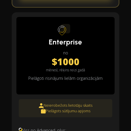
Enterprise
no
$1000
mēnesī, rēķins reizi gadā
Pielāgoti risinājumi lielām organizācijām
Neierobežots lietotāju skaits
Pielāgots sūtījumu apjoms
Viss no Advanced, plus: