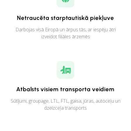
Netraucēta starptautiskā piekļuve
Darbojas visā Eiropā un ārpus tās, ar iespēju ātri
izveidot filiāles ārzemēs
Atbalsts visiem transporta veidiem
Sūtījumi, groupage, LTL, FTL, gaisa, jūras, autoceļu un
dzelzceļa transports