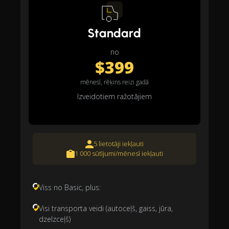
Standard
no
$399
mēnesī, rēķins reizi gadā
Izveidotiem ražotājiem
5 lietotāji iekļauti
1 000 sūtījumi/mēnesī iekļauti
Viss no Basic, plus:
Visi transporta veidi (autoceļš, gaiss, jūra,
dzelzceļš)