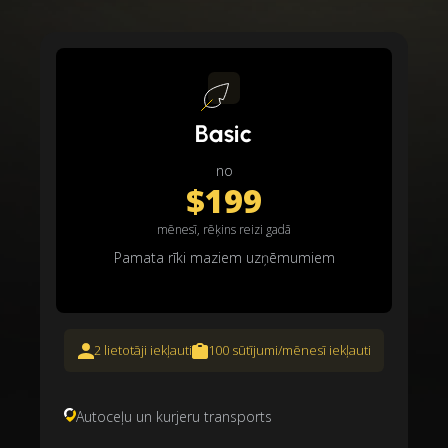
Basic
no
$199
mēnesī, rēķins reizi gadā
Pamata rīki maziem uzņēmumiem
2 lietotāji iekļauti
100 sūtījumi/mēnesī iekļauti
Autoceļu un kurjeru transports