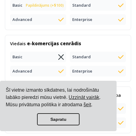
Basic
Standard
Papildinājums (+$100)
Advanced
Enterprise
Viedais
e-komercijas cenrādis
Basic
Standard
Advanced
Enterprise
Šī vietne izmanto sīkdatnes, lai nodrošinātu
Sarežģīta
piemaksu aprēķināšana
un pārvaldība
labāko pieredzi mūsu vietnē.
Uzzināt vairāk
.
Mūsu privātuma politika ir atrodama
šeit
.
Basic
Standard
Sapratu
Advanced
Enterprise