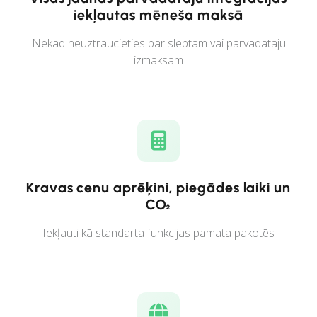
iekļautas mēneša maksā
Nekad neuztraucieties par slēptām vai pārvadātāju
izmaksām
Kravas cenu aprēķini, piegādes laiki un
CO₂
Iekļauti kā standarta funkcijas pamata pakotēs