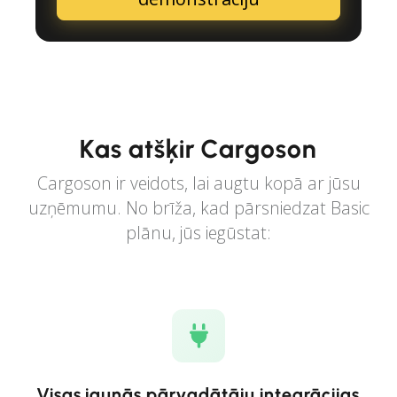
Kas atšķir Cargoson
Cargoson ir veidots, lai augtu kopā ar jūsu
uzņēmumu. No brīža, kad pārsniedzat Basic
plānu, jūs iegūstat:
Visas jaunās pārvadātāju integrācijas