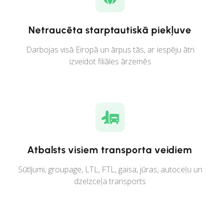
Netraucēta starptautiskā piekļuve
Darbojas visā Eiropā un ārpus tās, ar iespēju ātri
izveidot filiāles ārzemēs
Atbalsts visiem transporta veidiem
Sūtījumi, groupage, LTL, FTL, gaisa, jūras, autoceļu un
dzelzceļa transports