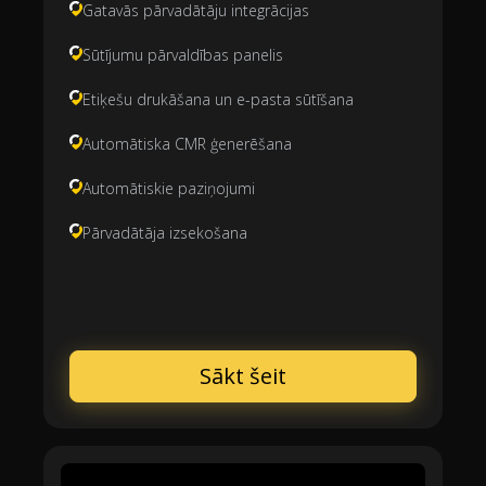
Gatavās pārvadātāju integrācijas
Sūtījumu pārvaldības panelis
Etiķešu drukāšana un e-pasta sūtīšana
Automātiska CMR ģenerēšana
Automātiskie paziņojumi
Pārvadātāja izsekošana
Sākt šeit