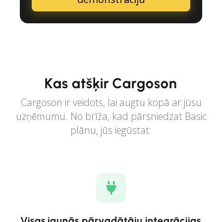
Kas atšķir Cargoson
Cargoson ir veidots, lai augtu kopā ar jūsu
uzņēmumu. No brīža, kad pārsniedzat Basic
plānu, jūs iegūstat:
Visas jaunās pārvadātāju integrācijas