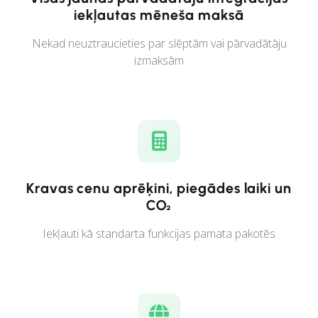
iekļautas mēneša maksā
Nekad neuztraucieties par slēptām vai pārvadātāju
izmaksām
Kravas cenu aprēķini, piegādes laiki un
CO₂
Iekļauti kā standarta funkcijas pamata pakotēs