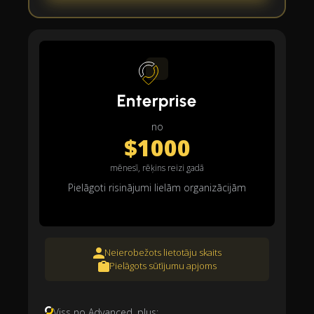
Enterprise
no
$1000
mēnesī, rēķins reizi gadā
Pielāgoti risinājumi lielām organizācijām
Neierobežots lietotāju skaits
Pielāgots sūtījumu apjoms
Viss no Advanced, plus: