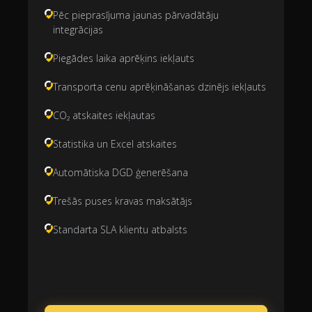
Pēc pieprasījuma jaunas pārvadātāju
integrācijas
Piegādes laika aprēķins iekļauts
Transporta cenu aprēķināšanas dzinējs iekļauts
CO₂ atskaites iekļautas
Statistika un Excel atskaites
Automātiska DGD ģenerēšana
Trešās puses kravas maksātājs
Standarta SLA klientu atbalsts