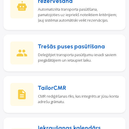
rezervēšana
Automatizēta transporta pasūtīšana,
pamatojoties uz iepriekš noteiktiem kritērijiem;
ļauj sistēmai automātiski veikt rezervācijas.
Trešās puses pasūtīšana
Deleģējiet transporta pasūtījumu ievadi saviem
piegādātājiem un ietaupiet laiku.
TailorCMR
CMR rediģēšanas rīks, kas integrēts ar jūsu konta
adrešu grāmatu.
Iekraušanas kalendārs