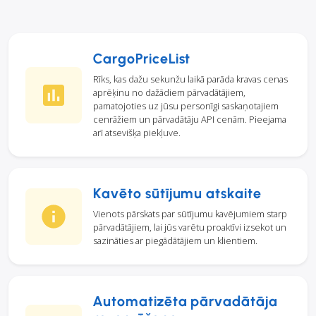
CargoPriceList
Rīks, kas dažu sekunžu laikā parāda kravas cenas
aprēķinu no dažādiem pārvadātājiem,
pamatojoties uz jūsu personīgi saskaņotajiem
cenrāžiem un pārvadātāju API cenām. Pieejama
arī atsevišķa piekļuve.
Kavēto sūtījumu atskaite
Vienots pārskats par sūtījumu kavējumiem starp
pārvadātājiem, lai jūs varētu proaktīvi izsekot un
sazināties ar piegādātājiem un klientiem.
Automatizēta pārvadātāja