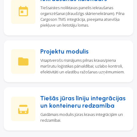
Tiešsaistes noliktavas panelis iekraušanas
organizēšanai (draudzīgs skārienekrānam). Pilna
Cargoson TMS integrācija, pieejama atsevišķa
piekļuve un lietotāju lomas.
Projektu modulis
Visaptverošs risinājums pilnas kravas/piena
maršrutu loģistikas pārvaldībai; uzlabo kontroli,
efektivitāti un elastību ražošanas uzņēmumiem.
Tiešās jūras līniju integrācijas
un konteineru redzamība
Gaidāmais modulis jūras kravas integrācijām un
redzamībai.