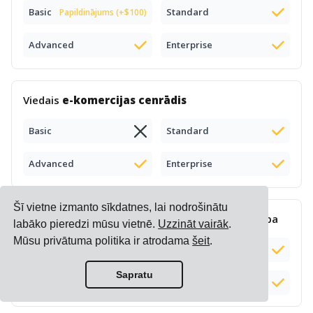
Basic
Standard
Papildinājums (+$100)
Advanced
Enterprise
Viedais
e-komercijas cenrādis
Basic
Standard
Advanced
Enterprise
Šī vietne izmanto sīkdatnes, lai nodrošinātu
Sarežģīta
piemaksu aprēķināšana
un pārvaldība
labāko pieredzi mūsu vietnē.
Uzzināt vairāk
.
Mūsu privātuma politika ir atrodama
šeit
.
Basic
Standard
Sapratu
Advanced
Enterprise