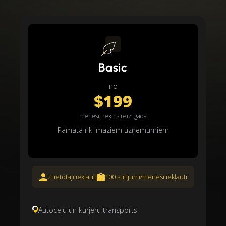
Basic
no
$199
mēnesī, rēķins reizi gadā
Pamata rīki maziem uzņēmumiem
2 lietotāji iekļauti
100 sūtījumi/mēnesī iekļauti
Autoceļu un kurjeru transports