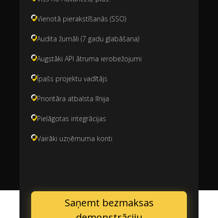
Vienotā pierakstīšanās (SSO)
Audita žurnāli (7 gadu glabāšana)
Augstāki API ātruma ierobežojumi
Īpašs projektu vadītājs
Prioritāra atbalsta līnija
Pielāgotas integrācijas
Vairāki uzņēmuma konti
Saņemt bezmaksas
demonstrāciju