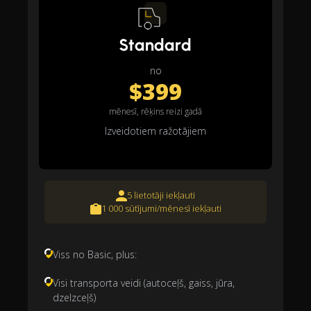
Standard
no
$399
mēnesī, rēķins reizi gadā
Izveidotiem ražotājiem
5 lietotāji iekļauti
1 000 sūtījumi/mēnesī iekļauti
Viss no Basic, plus:
Visi transporta veidi (autoceļš, gaiss, jūra,
dzelzceļš)