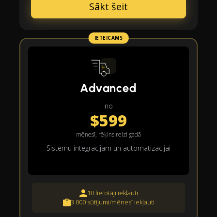
Sākt šeit
IETEICAMS
Advanced
no
$599
mēnesī, rēķins reizi gadā
Sistēmu integrācijām un automatizācijai
10 lietotāji iekļauti
3 000 sūtījumi/mēnesī iekļauti