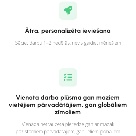
Ātra, personalizēta ieviešana
Sāciet darbu 1–2 nedēļās, nevis gaidiet mēnešiem
Vienota darba plūsma gan maziem
vietējiem pārvadātājiem, gan globāliem
zīmoliem
Vienāda netraucēta pieredze gan ar mazāk
pazīstamiem pārvadātājiem, gan lieliem globāliem