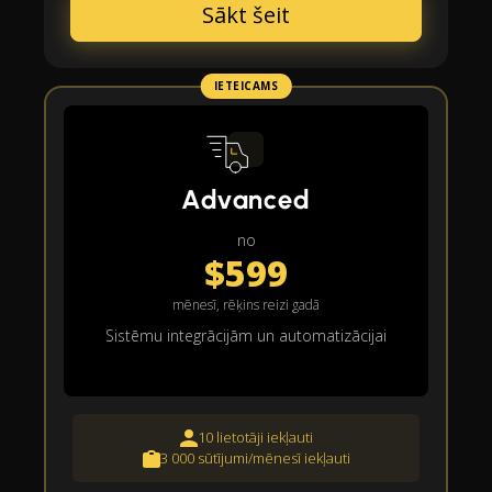
Sākt šeit
IETEICAMS
Advanced
no
$599
mēnesī, rēķins reizi gadā
Sistēmu integrācijām un automatizācijai
10 lietotāji iekļauti
3 000 sūtījumi/mēnesī iekļauti