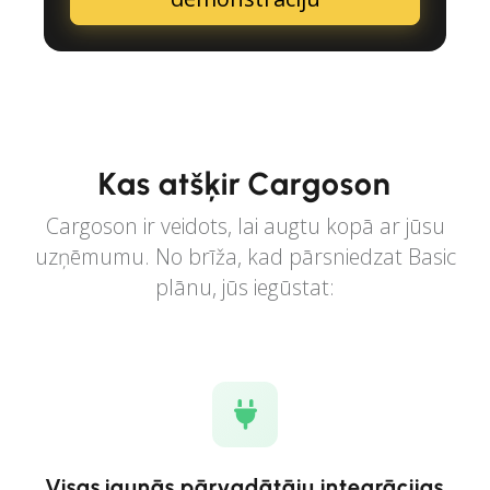
Kas atšķir Cargoson
Cargoson ir veidots, lai augtu kopā ar jūsu
uzņēmumu. No brīža, kad pārsniedzat Basic
plānu, jūs iegūstat:
Visas jaunās pārvadātāju integrācijas