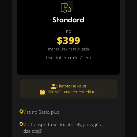
Standard
no
$399
mēnesī, rēķins reizi gadā
Izveidotiem ražotājiem
5 lietotāji iekļauti
1 000 sūtījumi/mēnesī iekļauti
Viss no Basic, plus:
Visi transporta veidi (autoceļš, gaiss, jūra,
dzelzceļš)