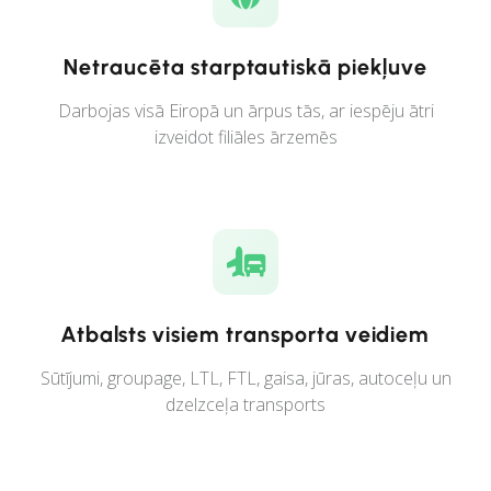
Netraucēta starptautiskā piekļuve
Darbojas visā Eiropā un ārpus tās, ar iespēju ātri
izveidot filiāles ārzemēs
Atbalsts visiem transporta veidiem
Sūtījumi, groupage, LTL, FTL, gaisa, jūras, autoceļu un
dzelzceļa transports