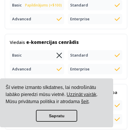
Basic
Standard
Papildinājums (+$100)
Advanced
Enterprise
Viedais
e-komercijas cenrādis
Basic
Standard
Advanced
Enterprise
Šī vietne izmanto sīkdatnes, lai nodrošinātu
Sarežģīta
piemaksu aprēķināšana
un pārvaldība
labāko pieredzi mūsu vietnē.
Uzzināt vairāk
.
Mūsu privātuma politika ir atrodama
šeit
.
Basic
Standard
Sapratu
Advanced
Enterprise