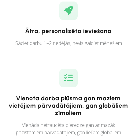
Ātra, personalizēta ieviešana
Sāciet darbu 1–2 nedēļās, nevis gaidiet mēnešiem
Vienota darba plūsma gan maziem
vietējiem pārvadātājiem, gan globāliem
zīmoliem
Vienāda netraucēta pieredze gan ar mazāk
pazīstamiem pārvadātājiem, gan lieliem globāliem