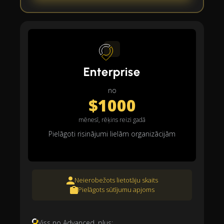
Enterprise
no
$1000
mēnesī, rēķins reizi gadā
Pielāgoti risinājumi lielām organizācijām
Neierobežots lietotāju skaits
Pielāgots sūtījumu apjoms
Viss no Advanced, plus: