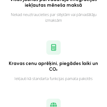
iekļautas mēneša maksā
Nekad neuztraucieties par slēptām vai pārvadātāju
izmaksām
Kravas cenu aprēķini, piegādes laiki un
CO₂
Iekļauti kā standarta funkcijas pamata pakotēs