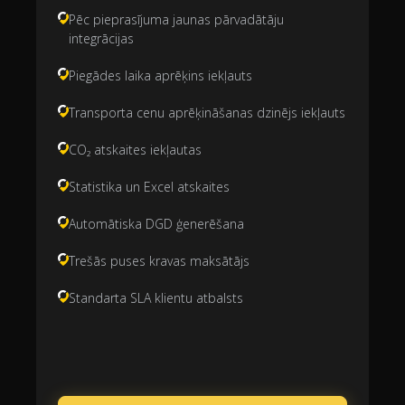
Pēc pieprasījuma jaunas pārvadātāju
integrācijas
Piegādes laika aprēķins iekļauts
Transporta cenu aprēķināšanas dzinējs iekļauts
CO₂ atskaites iekļautas
Statistika un Excel atskaites
Automātiska DGD ģenerēšana
Trešās puses kravas maksātājs
Standarta SLA klientu atbalsts