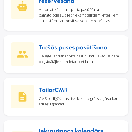
rezervēšana
Automatizēta transporta pasūtīšana,
pamatojoties uz iepriekš noteiktiem kritērijiem;
ļauj sistēmai automātiski veikt rezervācijas.
Trešās puses pasūtīšana
Deleģējiet transporta pasūtījumu ievadi saviem
piegādātājiem un ietaupiet laiku.
TailorCMR
CMR rediģēšanas rīks, kas integrēts ar jūsu konta
adrešu grāmatu.
Iekraušanas kalendārs