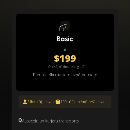
Basic
no
$199
mēnesī, rēķins reizi gadā
Pamata rīki maziem uzņēmumiem
2 lietotāji iekļauti
100 sūtījumi/mēnesī iekļauti
Autoceļu un kurjeru transports