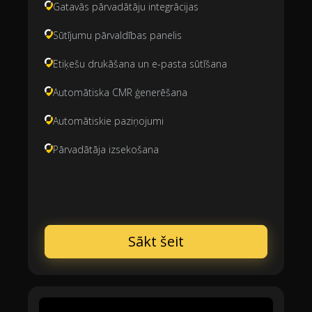
Gatavās pārvadātāju integrācijas
Sūtījumu pārvaldības panelis
Etiķešu drukāšana un e-pasta sūtīšana
Automātiska CMR ģenerēšana
Automātiskie paziņojumi
Pārvadātāja izsekošana
Sākt šeit