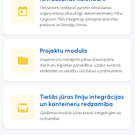
Tiešsaistes noliktavas panelis iekraušanas
organizēšanai (draudzīgs skārienekrānam). Pilna
Cargoson TMS integrācija, pieejama atsevišķa
piekļuve un lietotāju lomas.
Projektu modulis
Visaptverošs risinājums pilnas kravas/piena
maršrutu loģistikas pārvaldībai; uzlabo kontroli,
efektivitāti un elastību ražošanas uzņēmumiem.
Tiešās jūras līniju integrācijas
un konteineru redzamība
Gaidāmais modulis jūras kravas integrācijām un
redzamībai.