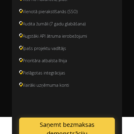
Vienotā pierakstīšanās (SSO)
Audita žurnāli (7 gadu glabāšana)
Augstāki API ātruma ierobežojumi
Īpašs projektu vadītājs
Prioritāra atbalsta līnija
Pielāgotas integrācijas
Vairāki uzņēmuma konti
Saņemt bezmaksas
demonstrāciju