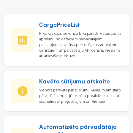
CargoPriceList
Rīks, kas dažu sekunžu laikā parāda kravas cenas
aprēķinu no dažādiem pārvadātājiem,
pamatojoties uz jūsu personīgi saskaņotajiem
cenrāžiem un pārvadātāju API cenām. Pieejama
arī atsevišķa piekļuve.
Kavēto sūtījumu atskaite
Vienots pārskats par sūtījumu kavējumiem starp
pārvadātājiem, lai jūs varētu proaktīvi izsekot un
sazināties ar piegādātājiem un klientiem.
Automatizēta pārvadātāja