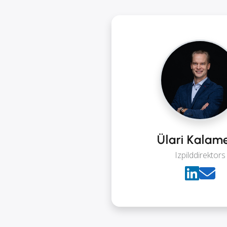
Ülari Kalam
Izpilddirektors