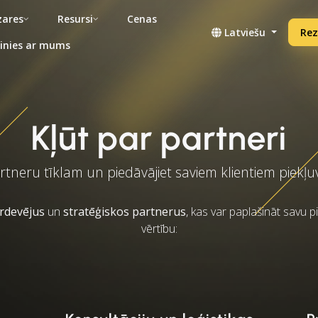
ares
Resursi
Cenas
Latviešu
Rez
inies ar mums
Kļūt par partneri
artneru tīklam un piedāvājiet saviem klientiem piekļ
ārdevējus
un
stratēģiskos partnerus
, kas var paplašināt savu 
vērtību: