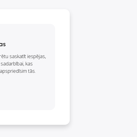
as
rētu saskatīt iespējas,
 sadarbībai, kas
apspriedīsim tās.