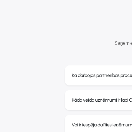
Saņemie
Kā darbojas partnerības proc
Kāda veida uzņēmumi ir labi 
Vai ir iespēja dalīties ieņēmu