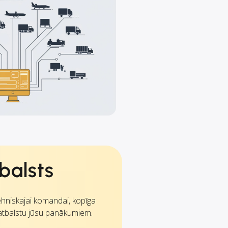
balsts
tehniskajai komandai, kopīga
atbalstu jūsu panākumiem.