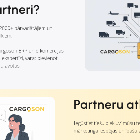
rtneri?
i 2000+ pārvadātājiem un
īkiem.
 Cargoson ERP un e-komercijas
 ekspertīzi, varat pievienot
u avotus.
Partneru at
Iegūstiet tiešu piekļuvi mūsu 
mārketinga iespējas un īpašu 