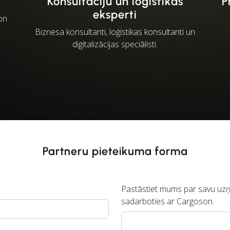
Konsultāciju un loģistikas
P
eksperti
son
Biznesa konsultanti, loģistikas konsultanti un
digitalizācijas speciālisti.
Partneru pieteikuma forma
Pastāstiet mums par savu uz
sadarboties ar Cargoson.