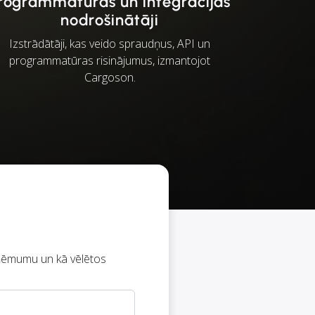
rogrammatūras un integrācijas
nodrošinātāji
Izstrādātāji, kas veido spraudņus, API un
programmatūras risinājumus, izmantojot
Cargoson.
ņēmumu un kā vēlētos