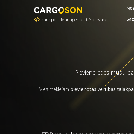
Noz
Saz
Transport Management Software
Pievienojieties mūsu p
Mēs meklējam
pievienotās vērtības tālākp