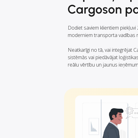
Cargoson pa
Dodiet saviem klientiem piekļuv
moderniem transporta vadības r
Neatkarīgi no tā, vai integrējat
sistēmās vai piedāvājat loģistikas
reālu vērtību un jaunus ieņēmum