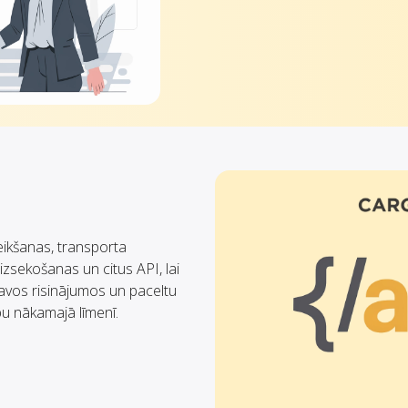
eikšanas, transporta
izsekošanas un citus API, lai
avos risinājumos un paceltu
bu nākamajā līmenī.