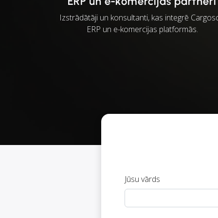
ERP un e-komercijas partneri
Izstrādātāji un konsultanti, kas integrē Cargo
ERP un e-komercijas platformās.
Jūsu vārds