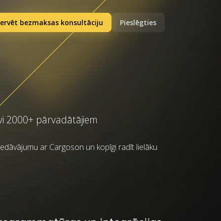
ervēt bezmaksas konsultāciju
Pieslēgties
uvi 2000+ pārvadātājiem
piedāvājumu ar Cargoson un kopīgi radīt lielāku