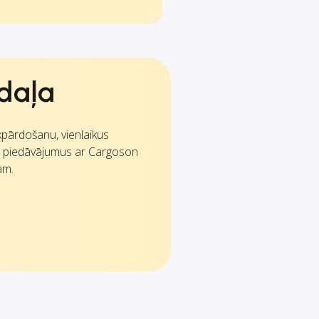
daļa
ākpārdošanu, vienlaikus
u piedāvājumus ar Cargoson
ām.