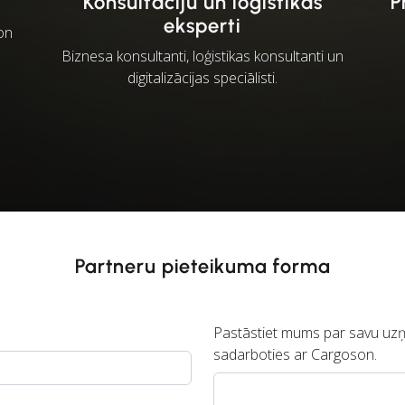
Konsultāciju un loģistikas
P
eksperti
son
Biznesa konsultanti, loģistikas konsultanti un
digitalizācijas speciālisti.
Partneru pieteikuma forma
Pastāstiet mums par savu uz
sadarboties ar Cargoson.