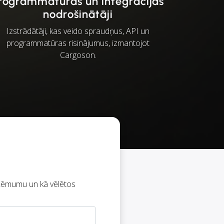
rogrammatūras un integrācijas
nodrošinātāji
Izstrādātāji, kas veido spraudņus, API un
programmatūras risinājumus, izmantojot
Cargoson.
ņēmumu un kā vēlētos