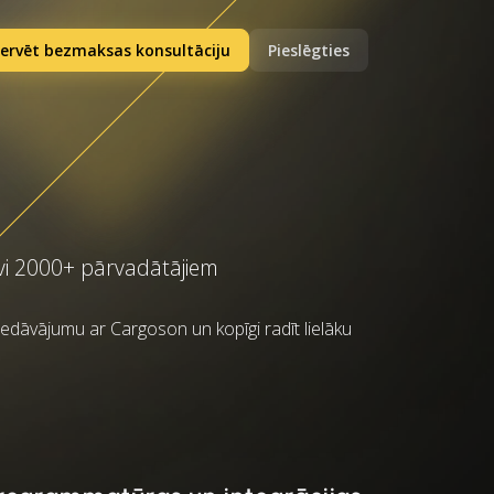
ervēt bezmaksas konsultāciju
Pieslēgties
uvi 2000+ pārvadātājiem
piedāvājumu ar Cargoson un kopīgi radīt lielāku