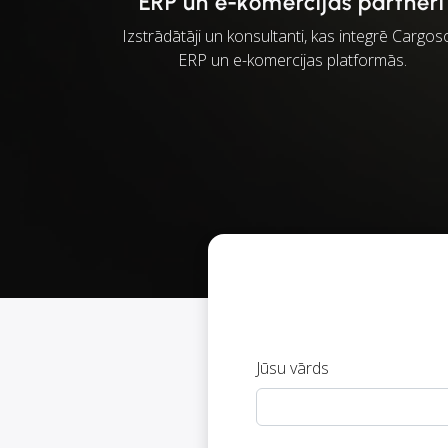
ERP un e-komercijas partneri
Izstrādātāji un konsultanti, kas integrē Cargo
ERP un e-komercijas platformās.
Jūsu vārds