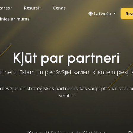
ares
Resursi
Cenas
Latviešu
Rez
inies ar mums
Kļūt par partneri
artneru tīklam un piedāvājiet saviem klientiem piekļ
ārdevējus
un
stratēģiskos partnerus
, kas var paplašināt savu 
vērtību: