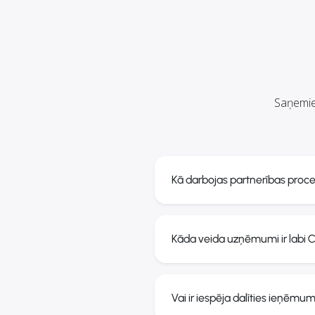
Saņemie
Kā darbojas partnerības proc
Kāda veida uzņēmumi ir labi 
Vai ir iespēja dalīties ieņēmu