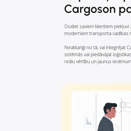
Cargoson pa
Dodiet saviem klientiem piekļuv
moderniem transporta vadības r
Neatkarīgi no tā, vai integrējat
sistēmās vai piedāvājat loģistikas
reālu vērtību un jaunus ieņēmum