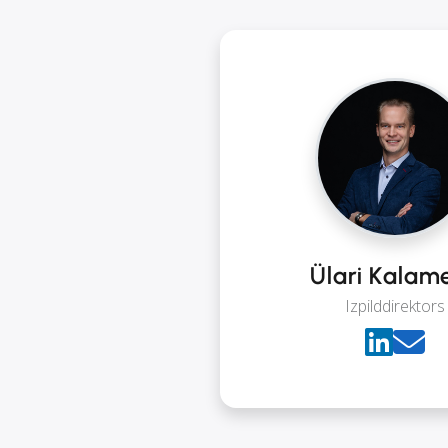
Ülari Kalam
Izpilddirektors