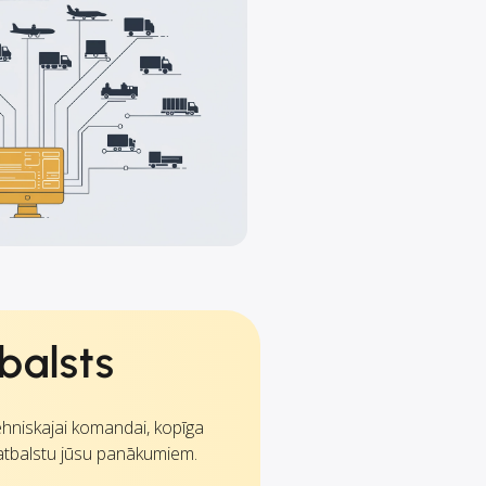
balsts
tehniskajai komandai, kopīga
atbalstu jūsu panākumiem.