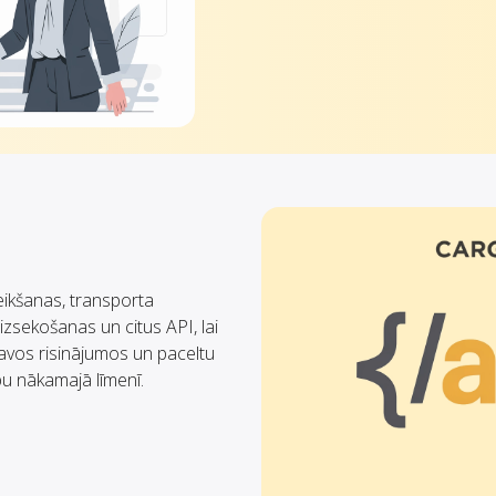
eikšanas, transporta
izsekošanas un citus API, lai
avos risinājumos un paceltu
bu nākamajā līmenī.