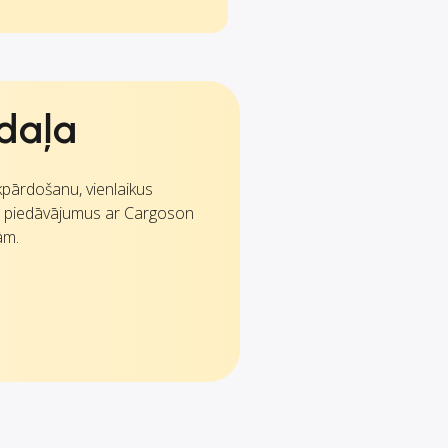
daļa
ākpārdošanu, vienlaikus
u piedāvājumus ar Cargoson
ām.