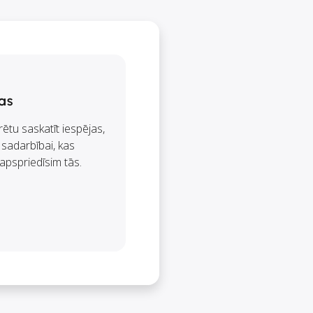
as
rētu saskatīt iespējas,
 sadarbībai, kas
apspriedīsim tās.