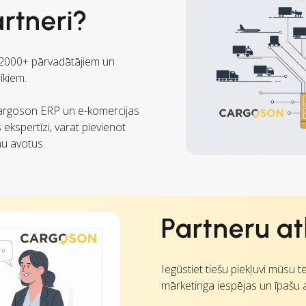
rtneri?
i 2000+ pārvadātājiem un
īkiem.
 Cargoson ERP un e-komercijas
 ekspertīzi, varat pievienot
u avotus.
Partneru at
Iegūstiet tiešu piekļuvi mūsu 
mārketinga iespējas un īpašu 