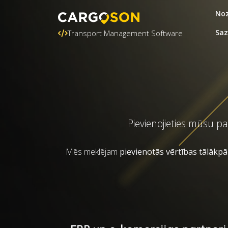
Noz
Saz
Transport Management Software
Pievienojieties mūsu p
Mēs meklējam
pievienotās vērtības tālākp