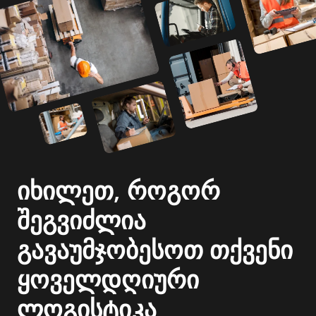
იხილეთ, როგორ
შეგვიძლია
გავაუმჯობესოთ თქვენი
ყოველდღიური
ლოგისტიკა