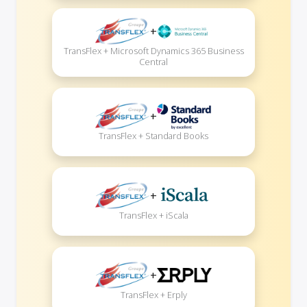
+
TransFlex + Microsoft Dynamics 365 Business
Central
+
TransFlex + Standard Books
+
TransFlex + iScala
+
TransFlex + Erply