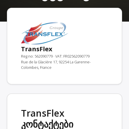
TransFlex
Reg no: 562090779
· VAT: FR02562090779
Rue de la Glacière 17, 92254 La Garenne-
Colombes, France
TransFlex
კონტაქტები