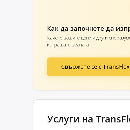
Как да започнете да изп
Качете вашите цени и други споразум
изпращате веднага.
Свържете се с TransFlex
Услуги на TransFl