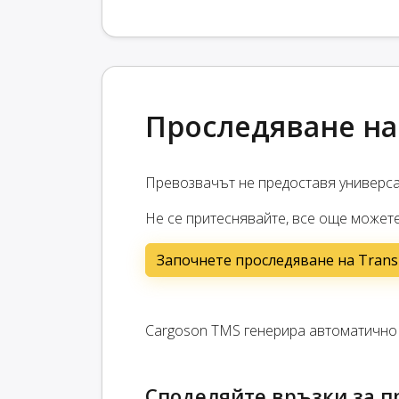
Проследяване на 
Превозвачът не предоставя универс
Не се притеснявайте, все още можете
Започнете проследяване на Trans
Cargoson TMS генерира автоматично в
Споделяйте връзки за пр