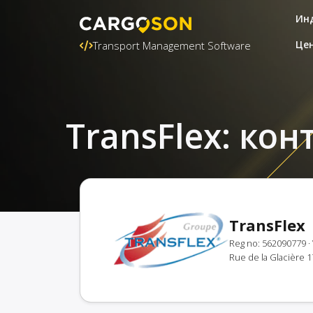
Ин
Це
Transport Management Software
TransFlex: ко
TransFlex
Reg no: 562090779
·
Rue de la Glacière 