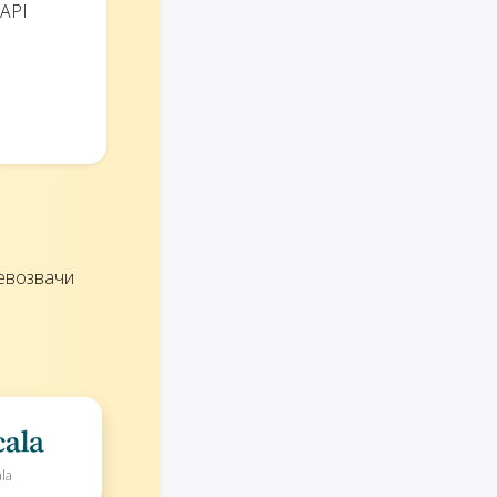
 API
ревозвачи
la