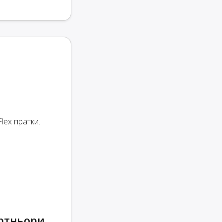
lex пратки.
артньори