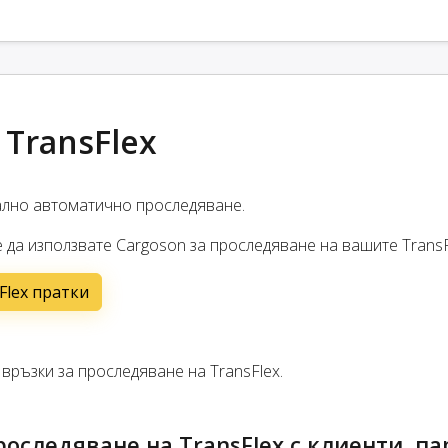
TransFlex
ално автоматично проследяване.
 да използвате Cargoson за проследяване на вашите TransF
Flex пратки
ръзки за проследяване на TransFlex.
оследяване на TransFlex с клиенти, п