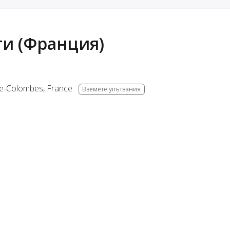
ти (Франция)
e-Colombes
,
France
Вземете упътвания