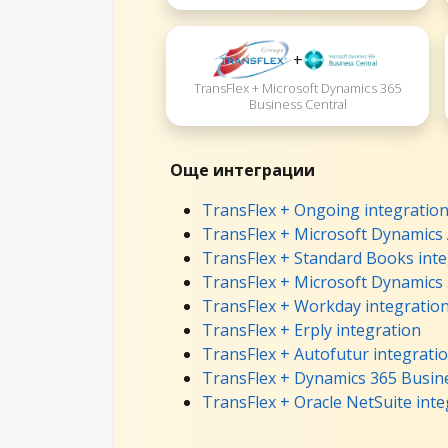
+
TransFlex + Microsoft Dynamics 365
Business Central
Още интеграции
TransFlex + Ongoing integratio
TransFlex + Microsoft Dynamics 
TransFlex + Standard Books inte
TransFlex + Microsoft Dynamics 
TransFlex + Workday integratio
TransFlex + Erply integration
TransFlex + Autofutur integrati
TransFlex + Dynamics 365 Busine
TransFlex + Oracle NetSuite inte