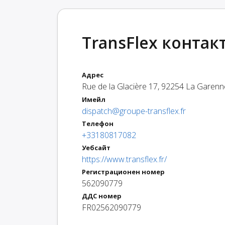
TransFlex контак
Адрес
Rue de la Glacière 17
,
92254
La Garenn
Имейл
dispatch@groupe-transflex.fr
Телефон
+33180817082
Уебсайт
https://www.transflex.fr/
Регистрационен номер
562090779
ДДС номер
FR02562090779