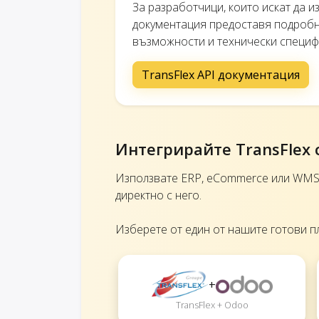
За разработчици, които искат да 
документация предоставя подробна
възможности и технически специф
TransFlex API документация
Интегрирайте TransFlex 
Използвате ERP, eCommerce или WMS 
директно с него.
Изберете от един от нашите готови п
+
TransFlex + Odoo