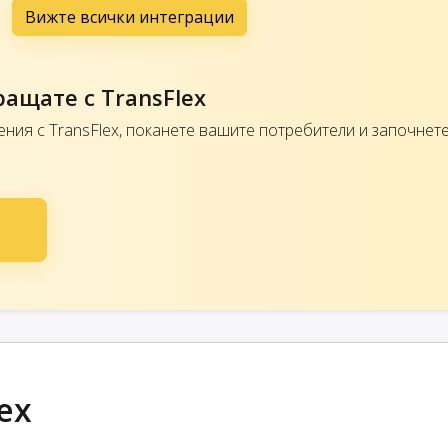
Вижте всички интеграции
ращате с TransFlex
ения с TransFlex, поканете вашите потребители и започнет
ex