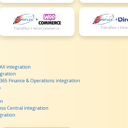
+
+
TransFlex + Dire
TransFlex + WooCommerce
n
AX integration
gration
365 Finance & Operations integration
n
on
ss Central integration
gration