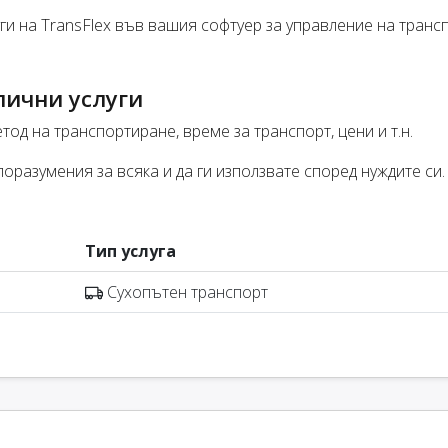
и на TransFlex във вашия софтуер за управление на трансп
лични услуги
тод на транспортиране, време за транспорт, цени и т.н.
оразумения за всяка и да ги използвате според нуждите си.
Тип услуга
Сухопътен транспорт