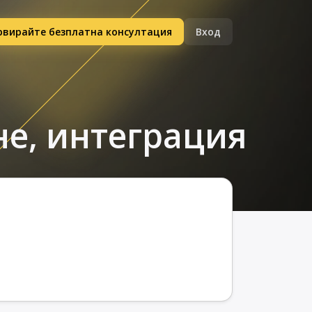
рвирайте безплатна консултация
Вход
не, интеграция