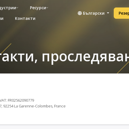
дустрии
Ресурси
Български
Резе
ни
Контакти
нтакти, проследява
 VAT: FR02562090779
17, 92254 La Garenne-Colombes, France