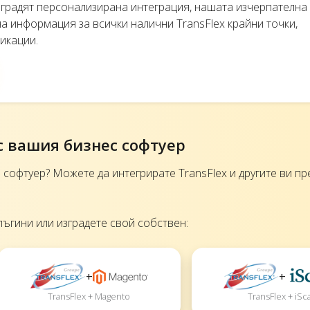
изградят персонализирана интеграция, нашата изчерпателна
 информация за всички налични TransFlex крайни точки,
икации.
с вашия бизнес софтуер
софтуер? Можете да интегрирате TransFlex и другите ви п
лъгини или изградете свой собствен:
+
+
TransFlex + Magento
TransFlex + iSca