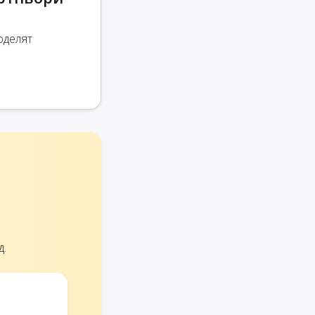
оделят
д.