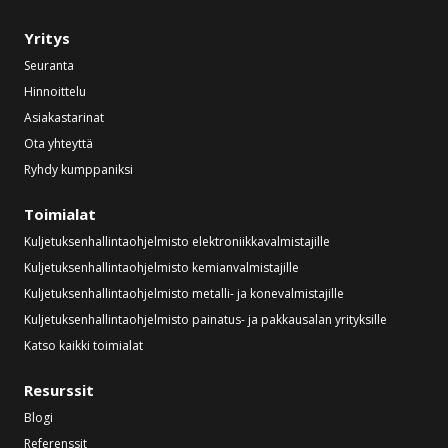
Yritys
Seuranta
Hinnoittelu
Asiakastarinat
Ota yhteyttä
Ryhdy kumppaniksi
Toimialat
Kuljetuksenhallintaohjelmisto elektroniikkavalmistajille
Kuljetuksenhallintaohjelmisto kemianvalmistajille
Kuljetuksenhallintaohjelmisto metalli- ja konevalmistajille
Kuljetuksenhallintaohjelmisto painatus- ja pakkausalan yrityksille
Katso kaikki toimialat
Resurssit
Blogi
Referenssit