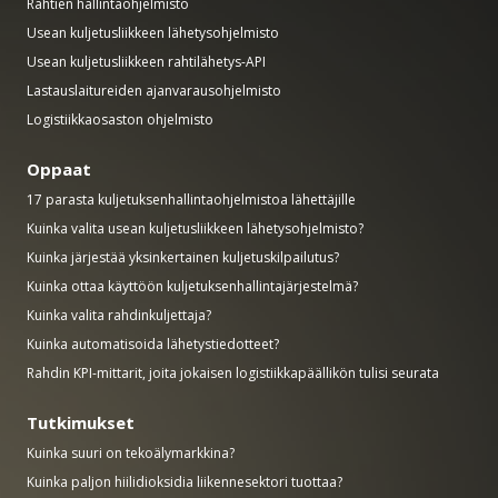
Rahtien hallintaohjelmisto
Usean kuljetusliikkeen lähetysohjelmisto
Usean kuljetusliikkeen rahtilähetys-API
Lastauslaitureiden ajanvarausohjelmisto
Logistiikkaosaston ohjelmisto
Oppaat
17 parasta kuljetuksenhallintaohjelmistoa lähettäjille
Kuinka valita usean kuljetusliikkeen lähetysohjelmisto?
Kuinka järjestää yksinkertainen kuljetuskilpailutus?
Kuinka ottaa käyttöön kuljetuksenhallintajärjestelmä?
Kuinka valita rahdinkuljettaja?
Kuinka automatisoida lähetystiedotteet?
Rahdin KPI-mittarit, joita jokaisen logistiikkapäällikön tulisi seurata
Tutkimukset
Kuinka suuri on tekoälymarkkina?
Kuinka paljon hiilidioksidia liikennesektori tuottaa?