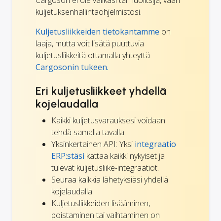
kuljetuksenhallintaohjelmistosi.
Kuljetusliikkeiden tietokantamme
on
laaja, mutta voit lisätä puuttuvia
kuljetusliikkeitä ottamalla yhteyttä
Cargosonin tukeen.
Eri kuljetusliikkeet yhdellä
kojelaudalla
Kaikki kuljetusvarauksesi voidaan
tehdä samalla tavalla.
Yksinkertainen API: Yksi
integraatio
ERP:stäsi
kattaa kaikki nykyiset ja
tulevat kuljetusliike-integraatiot.
Seuraa kaikkia lähetyksiäsi yhdellä
kojelaudalla.
Kuljetusliikkeiden lisääminen,
poistaminen tai vaihtaminen on