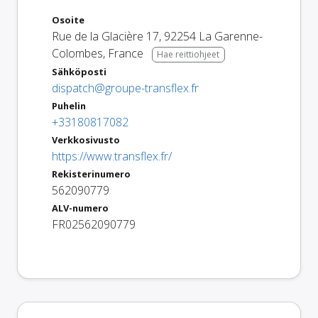
Osoite
Rue de la Glacière 17
,
92254
La Garenne-
Colombes
,
France
Hae reittiohjeet
Sähköposti
dispatch@groupe-transflex.fr
Puhelin
+33180817082
Verkkosivusto
https://www.transflex.fr/
Rekisterinumero
562090779
ALV-numero
FR02562090779