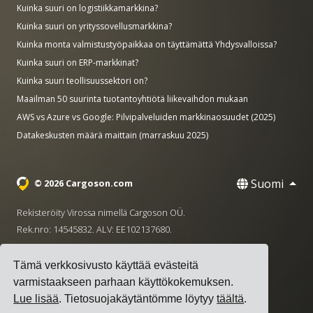
Kuinka suuri on logistiikkamarkkina?
Kuinka suuri on yrityssovellusmarkkina?
Kuinka monta valmistustyöpaikkaa on täyttämättä Yhdysvalloissa?
Kuinka suuri on ERP-markkinat?
Kuinka suuri teollisuussektori on?
Maailman 50 suurinta tuotantoyhtiötä liikevaihdon mukaan
AWS vs Azure vs Google: Pilvipalveluiden markkinaosuudet (2025)
Datakeskusten määrä maittain (marraskuu 2025)
Suomi
© 2026 Cargoson.com
Rekisteröity Virossa nimellä Cargoson OÜ.
Rek.nro: 14545832. ALV: EE102137680.
Pääkonttori: Pärnu mnt. 141, 11314 Tallinna, Viro
Tämä verkkosivusto käyttää evästeitä
·
+372 5555 0028
hello@cargoson.com
varmistaakseen parhaan käyttökokemuksen.
Lue lisää
. Tietosuojakäytäntömme löytyy
täältä
.
Käyttöehdot
|
Tietosuojakäytäntö
|
Evästekäytäntö