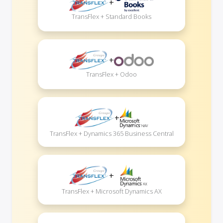
+
TransFlex + Standard Books
+
TransFlex + Odoo
+
TransFlex + Dynamics 365 Business Central
+
TransFlex + Microsoft Dynamics AX