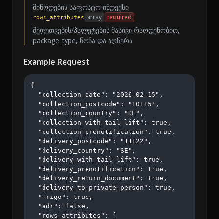
მიწოდების საფოსტო ინდექსი
array
required
rows_attributes
შეფუთვების/პალეტების მასივი რაოდენობით,
package_type, წონა და აღწერა
Example Request
{

  "collection_date": "2026-02-15",

  "collection_postcode": "10115",

  "collection_country": "DE",

  "collection_with_tail_lift": true,

  "collection_prenotification": true,

  "delivery_postcode": "11122",

  "delivery_country": "SE",

  "delivery_with_tail_lift": true,

  "delivery_prenotification": true,

  "delivery_return_document": true,

  "delivery_to_private_person": true,

  "frigo": true,

  "adr": false,

  "rows_attributes": [
