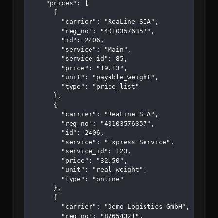
    "prices": [

      {

        "carrier": "ReaLine SIA",

        "reg_no": "40103576357",

        "id": 2406,

        "service": "Main",

        "service_id": 85,

        "price": "19.13",

        "unit": "payable_weight",

        "type": "price_list"

      },

      {

        "carrier": "ReaLine SIA",

        "reg_no": "40103576357",

        "id": 2406,

        "service": "Express Service",

        "service_id": 123,

        "price": "32.50",

        "unit": "real_weight",

        "type": "online"

      },

      {

        "carrier": "Demo Logistics GmbH",

        "reg_no": "87654321",
