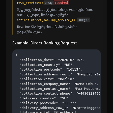
array
required
rows_attributes
შეფუთვების/პალეტების მასივი რაოდენობით,
package_type, წონა და აღწერა
integer
options[direct_booking_service_id]
ReaLine SIA სერვისის ID პირდაპირი
დაჯავშნისთვის
Example: Direct Booking Request
{

  "collection_date": "2026-02-15",

  "collection_country": "DE",

  "collection_postcode": "10115",

  "collection_address_row_1": "Hauptstraße 123",

  "collection_city": "Berlin",

  "collection_company_name": "Demo GmbH",

  "collection_contact_name": "Max Mustermann",

  "collection_contact_phone": "+4930123456",

  "delivery_country": "SE",

  "delivery_postcode": "11122",

  "delivery_address_row_1": "Drottninggatan 45",

  "delivery_city": "Stockholm",
