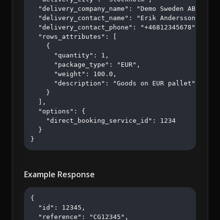
  "delivery_company_name": "Demo Sweden AB",

  "delivery_contact_name": "Erik Andersson",

  "delivery_contact_phone": "+46812345678",

  "rows_attributes": [

    {

      "quantity": 1,

      "package_type": "EUR",

      "weight": 100.0,

      "description": "Goods on EUR pallet"

    }

  ],

  "options": {

    "direct_booking_service_id": 1234

  }

}
Example Response
{

  "id": 12345,

  "reference": "CG12345",
