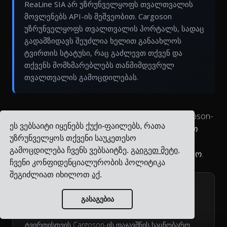
ReaLine SIA არ უზრუნველყოფს თვალთვალის
მოვლენებს API-ის მეშვეობით. Cargoson
უზრუნველყოფს თვალთვალის პორტალს, სადაც
გადამზიდავს შეუძლია ხელით განაახლოს
ტვირთის სტატუსი, რაც გაძლევთ თქვენ და
თქვენს მომხმარებლებს თანმიმდევრულ
თვალთვალის გამოცდილებას.
თვალი ადევნეთ ReaLine SIA ტვირთებს Cargoson-
ეს ვებსაიტი იყენებს ქუქი-ფაილებს, რათა
ის საცნობარო ნომრის გამოყენებით. მიიღეთ
უზრუნველყოს თქვენი საუკეთესო
მიმდინარე სტატუსი, ადგილმდებარეობის
გამოცდილება ჩვენს ვებსაიტზე.
გაიგეთ მეტი
.
განახლებები და მიწოდების სავარაუდო დრო.
ჩვენი კონფიდენციალურობის პოლიტიკა
შეგიძლიათ იხილოთ
აქ
.
GET
/bookings/{reference}
გასაგებია
მიიღეთ თვალთვალის დეტალები ReaLine SIA
ტვირთისთვის Cargoson-ის დაჯავშნის საცნობარო