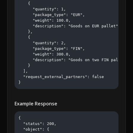
    {

      "quantity": 1,

      "package_type": "EUR",

      "weight": 100.0,

      "description": "Goods on EUR pallet"

    },

    {

      "quantity": 2,

      "package_type": "FIN",

      "weight": 300.0,

      "description": "Goods on two FIN pallets"

    }

  ],

  "request_external_partners": false

}
Example Response
{

  "status": 200,

  "object": {
