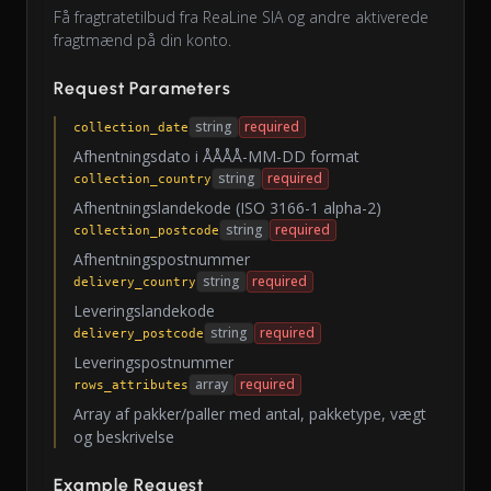
Få fragtratetilbud fra ReaLine SIA og andre aktiverede
fragtmænd på din konto.
Request Parameters
string
required
collection_date
Afhentningsdato i ÅÅÅÅ-MM-DD format
string
required
collection_country
Afhentningslandekode (ISO 3166-1 alpha-2)
string
required
collection_postcode
Afhentningspostnummer
string
required
delivery_country
Leveringslandekode
string
required
delivery_postcode
Leveringspostnummer
array
required
rows_attributes
Array af pakker/paller med antal, pakketype, vægt
og beskrivelse
Example Request