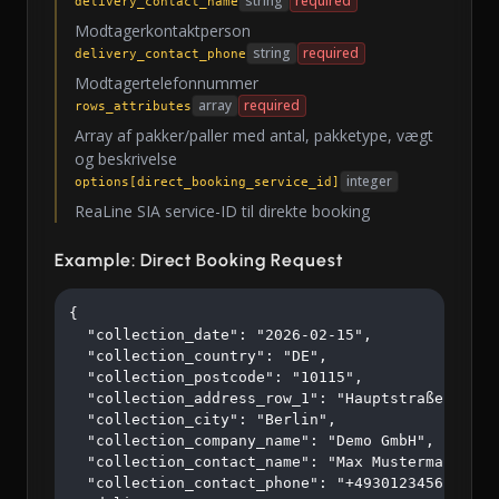
string
required
delivery_contact_name
Modtagerkontaktperson
string
required
delivery_contact_phone
Modtagertelefonnummer
array
required
rows_attributes
Array af pakker/paller med antal, pakketype, vægt
og beskrivelse
integer
options[direct_booking_service_id]
ReaLine SIA service-ID til direkte booking
Example: Direct Booking Request
{

  "collection_date": "2026-02-15",

  "collection_country": "DE",

  "collection_postcode": "10115",

  "collection_address_row_1": "Hauptstraße 123",

  "collection_city": "Berlin",

  "collection_company_name": "Demo GmbH",

  "collection_contact_name": "Max Mustermann",

  "collection_contact_phone": "+4930123456",
