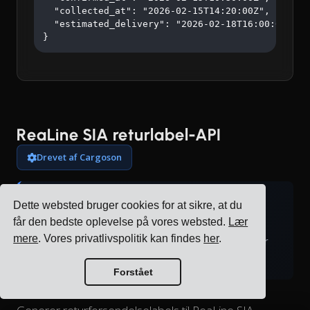
  "collected_at": "2026-02-15T14:20:00Z",

  "estimated_delivery": "2026-02-18T16:00:00Z"

}
ReaLine SIA returlabel-API
Drevet af Cargoson
Cargoson-forbedring:
Dette websted bruger cookies for at sikre, at du
får den bedste oplevelse på vores websted.
Lær
ReaLine SIA understøtter ikke native returlabels.
mere
. Vores privatlivspolitik kan findes
her
.
Cargoson genererer returlabels og administrerer
returlogistikprocessen gennem vores platform.
Forstået