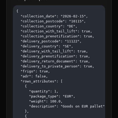
{

  "collection_date": "2026-02-15",

  "collection_postcode": "10115",

  "collection_country": "DE",

  "collection_with_tail_lift": true,

  "collection_prenotification": true,

  "delivery_postcode": "11122",

  "delivery_country": "SE",

  "delivery_with_tail_lift": true,

  "delivery_prenotification": true,

  "delivery_return_document": true,

  "delivery_to_private_person": true,

  "frigo": true,

  "adr": false,

  "rows_attributes": [

    {

      "quantity": 1,

      "package_type": "EUR",

      "weight": 100.0,

      "description": "Goods on EUR pallet"

    },

    {
