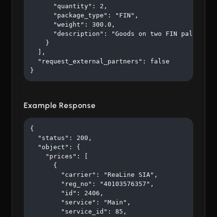
      "quantity": 2,

      "package_type": "FIN",

      "weight": 300.0,

      "description": "Goods on two FIN pallets"

    }

  ],

  "request_external_partners": false

}
Example Response
{

  "status": 200,

  "object": {

    "prices": [

      {

        "carrier": "ReaLine SIA",

        "reg_no": "40103576357",

        "id": 2406,

        "service": "Main",

        "service_id": 85,
