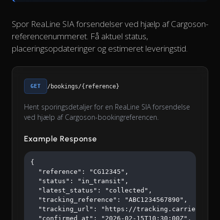
Spor ReaLine SIA forsendelser ved hjælp af Cargoson-
referencenummeret. Få aktuel status,
placeringsopdateringer og estimeret leveringstid.
GET
/bookings/{reference}
Hent sporingsdetaljer for en ReaLine SIA forsendelse
ved hjælp af Cargoson-bookingreferencen.
Example Response
{

  "reference": "CG12345",

  "status": "in_transit",

  "latest_status": "collected",

  "tracking_reference": "ABC1234567890",

  "tracking_url": "https://tracking.carrier.com/A
  "confirmed_at": "2026-02-15T10:30:00Z",
