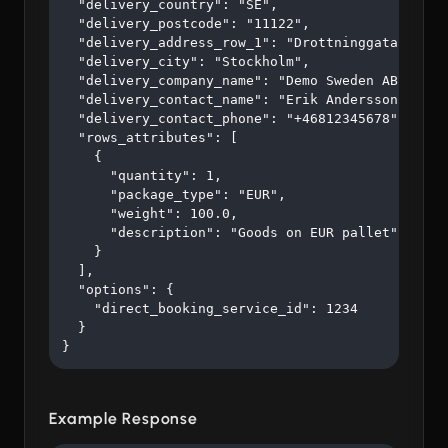
  "delivery_country": "SE",

  "delivery_postcode": "11122",

  "delivery_address_row_1": "Drottninggatan 45",

  "delivery_city": "Stockholm",

  "delivery_company_name": "Demo Sweden AB",

  "delivery_contact_name": "Erik Andersson",

  "delivery_contact_phone": "+46812345678",

  "rows_attributes": [

    {

      "quantity": 1,

      "package_type": "EUR",

      "weight": 100.0,

      "description": "Goods on EUR pallet"

    }

  ],

  "options": {

    "direct_booking_service_id": 1234

  }

}
Example Response