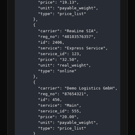
        "price": "19.13",

        "unit": "payable_weight",

        "type": "price_list"

      },

      {

        "carrier": "ReaLine SIA",

        "reg_no": "40103576357",

        "id": 2406,

        "service": "Express Service",

        "service_id": 123,

        "price": "32.50",

        "unit": "real_weight",

        "type": "online"

      },

      {

        "carrier": "Demo Logistics GmbH",

        "reg_no": "87654321",

        "id": 456,

        "service": "Main",

        "service_id": 555,

        "price": "20.00",

        "unit": "payable_weight",

        "type": "price_list"

      }
