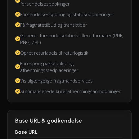
forsendelsesbookinger
Forsendelsessporing og statusopdateringer
Få fragtratetilbud og transittider
Generer forsendelselabels i flere formater (PDF,
PNG, ZPL)
Opret returlabels til returlogistik
Forespørg pakkeboks- og
afhentningsstedplaceringer
Vis tilgængelige fragtmandservices
Automatiserede kurérafhentningsanmodninger
Base URL & godkendelse
Base URL