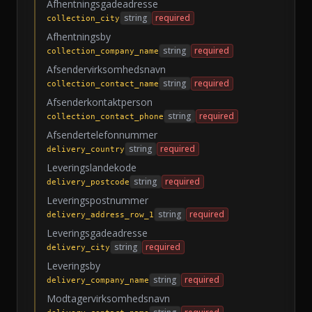
Afhentningsgadeadresse
string
required
collection_city
Afhentningsby
string
required
collection_company_name
Afsendervirksomhedsnavn
string
required
collection_contact_name
Afsenderkontaktperson
string
required
collection_contact_phone
Afsendertelefonnummer
string
required
delivery_country
Leveringslandekode
string
required
delivery_postcode
Leveringspostnummer
string
required
delivery_address_row_1
Leveringsgadeadresse
string
required
delivery_city
Leveringsby
string
required
delivery_company_name
Modtagervirksomhedsnavn