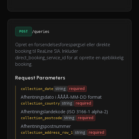
POST
/queries
Opret en forsendelsesforespørgsel eller direkte
booking til ReaLine SIA. Inkluder
direct_booking_service_id for at oprette en øjeblikkelig
booking.
Request Parameters
string
required
collection_date
Afhentningsdato i ÅÅÅÅ-MM-DD format
string
required
collection_country
Afhentningslandekode (ISO 3166-1 alpha-2)
string
required
collection_postcode
Afhentningspostnummer
string
required
collection_address_row_1