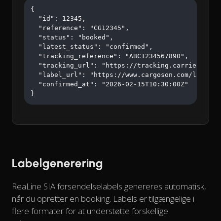
{

  "id": 12345,

  "reference": "CG12345",

  "status": "booked",

  "latest_status": "confirmed",

  "tracking_reference": "ABC1234567890",

  "tracking_url": "https://tracking.carrier.com/A
  "label_url": "https://www.cargoson.com/labels/a
  "confirmed_at": "2026-02-15T10:30:00Z"

}
Labelgenerering
ReaLine SIA forsendelselabels genereres automatisk,
når du opretter en booking. Labels er tilgængelige i
flere formater for at understøtte forskellige