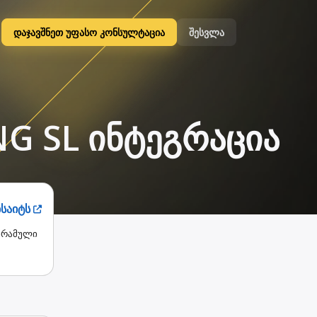
დაჯავშნეთ უფასო კონსულტაცია
შესვლა
G SL ინტეგრაცია
ბსაიტს
ოგრამული