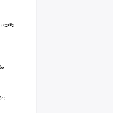
ნტებზე:
ბა
ბის