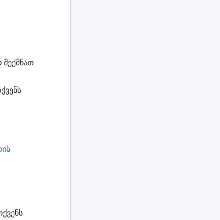
დ
შექმნათ
ქვენს
რის
თქვენს