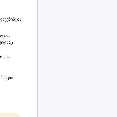
დავებისგან
სთვის
მელსაც
არხის
მიეცით