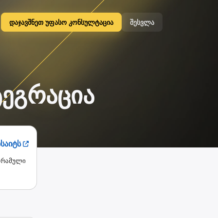
დაჯავშნეთ უფასო კონსულტაცია
შესვლა
ტეგრაცია
ბსაიტს
ოგრამული