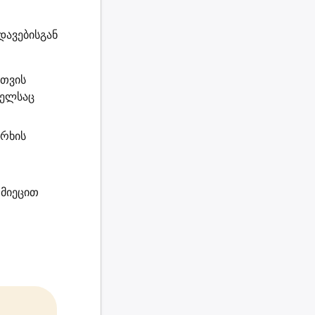
დავებისგან
სთვის
მელსაც
არხის
მიეცით