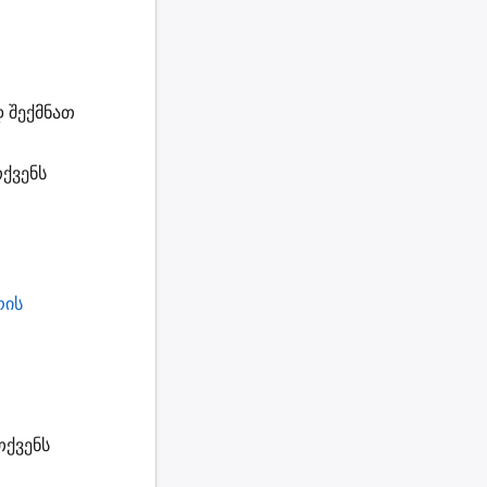
დ
შექმნათ
ქვენს
რის
თქვენს