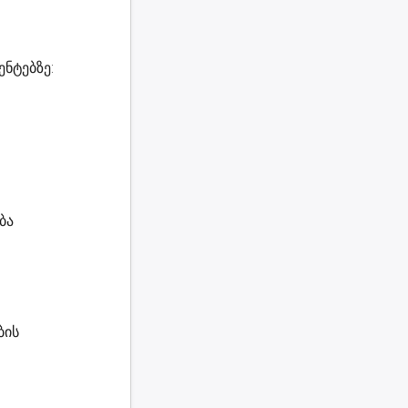
ნტებზე:
ბა
ბის