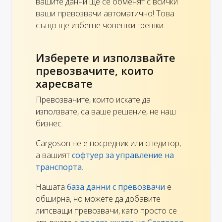
вашите данни ще се обменят с всички
ваши превозвачи автоматично! Това
също ще избегне човешки грешки.
Изберете и използвайте
превозвачите, които
харесвате
Превозвачите, които искате да
използвате, са ваше решение, не наш
бизнес.
Cargoson не е посредник или спедитор,
а вашият
софтуер за управление на
транспорта
.
Нашата
база данни с превозвачи
е
обширна, но можете да добавите
липсващи превозвачи, като просто се