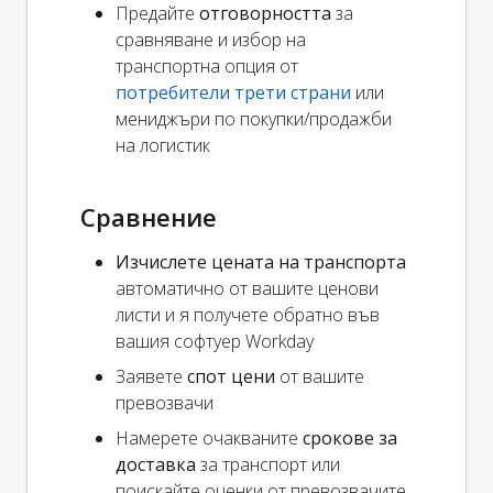
Предайте
отговорността
за
сравняване и избор на
транспортна опция от
потребители трети страни
или
мениджъри по покупки/продажби
на логистик
Сравнение
Изчислете цената на транспорта
автоматично от вашите ценови
листи и я получете обратно във
вашия софтуер Workday
Заявете
спот цени
от вашите
превозвачи
Намерете очакваните
срокове за
доставка
за транспорт или
поискайте оценки от превозвачите