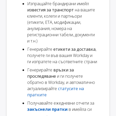
Изпращайте брандирани имейл
известия за транспорт
на вашите
клиенти, колеги и партньори
(етикети, ETA, модификации,
анулирания, номера на
регистрационни табели, документи
и т.н.)
Генерирайте
етикети за доставка
,
получете ги във вашия Workday и
ги изпратете на съответните страни
Генерирайте
връзки за
проследяване
и ги получете
обратно в Workday, и автоматично
актуализирайте
статусите на
пратките
Получавайте ежедневни отчети за
закъснели пратки
в имейла си