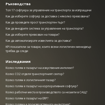
Ръководства
Топ 17 софтуера за управление на транспорта за изпращачи
Как да изберете софтуер за доставка с няколко превозвача?
Как да проведете прост транспортен търг?
Как да внедрите система за управление на транспорта?
Как да изберете превозвач на товари?
Как да автоматизирате известията за доставка?
KPI показатели за товари, които всеки логистичен мениджър
трябва да следи
Изследвания
Колко голям е пазарът на изкуствения интелект?
Колко CO2 отделя транспортният сектор?
Колко голям е логистичният пазар?
Колко голям е пазарът на корпоративния софтуер?
Колко работни места в производството са незаети в САЩ?
Колко голям е пазарът на ERP?
Колко голяма е производствената индустрия?