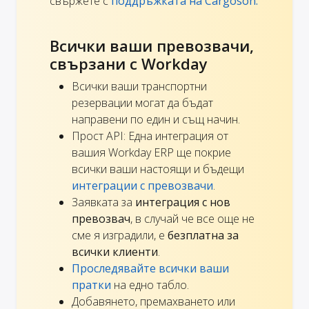
свържете с
поддръжката на Cargoson.
Всички ваши превозвачи,
свързани с Workday
Всички ваши транспортни
резервации могат да бъдат
направени по един и същ начин.
Прост API: Една интеграция от
вашия Workday ERP ще покрие
всички ваши настоящи и бъдещи
интеграции с превозвачи
.
Заявката за
интеграция с нов
превозвач
, в случай че все още не
сме я изградили, е
безплатна за
всички клиенти
.
Проследявайте всички ваши
пратки
на едно табло.
Добавянето, премахването или