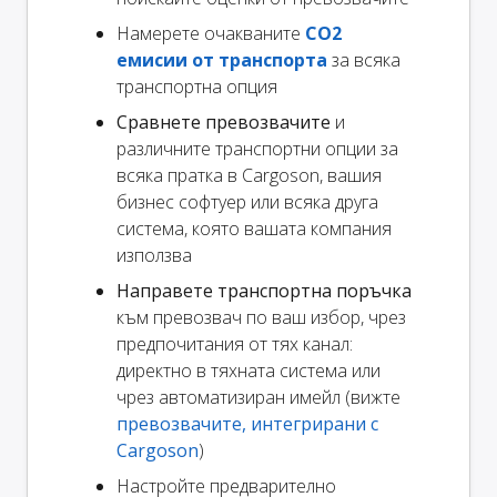
Намерете очакваните
CO2
емисии от транспорта
за всяка
транспортна опция
Сравнете превозвачите
и
различните транспортни опции за
всяка пратка в Cargoson, вашия
бизнес софтуер или всяка друга
система, която вашата компания
използва
Направете транспортна поръчка
към превозвач по ваш избор, чрез
предпочитания от тях канал:
директно в тяхната система или
чрез автоматизиран имейл (вижте
превозвачите, интегрирани с
Cargoson
)
Настройте предварително