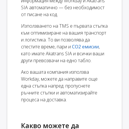
информация между Workday и Akatrans
SIA автоматично — без необходимост
от писане на код.
Използването на TMS е първата стъпка
към оптимизиране на вашия транспорт
и логистика. То ви позволява да
спестите време, пари и
CO2 емисии
,
като имате Akatrans SIA и всички ваши
други превозвачи на едно табло.
Ако вашата компания използва
Workday, можете да направите още
една стъпка напред: пропуснете
ръчните стъпки и автоматизирайте
процеса на доставка.
Какво можете да