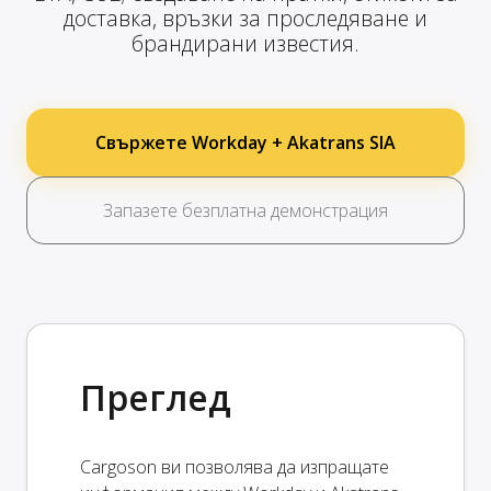
доставка, връзки за проследяване и
брандирани известия.
Свържете Workday + Akatrans SIA
Запазете безплатна демонстрация
Преглед
Cargoson ви позволява да изпращате