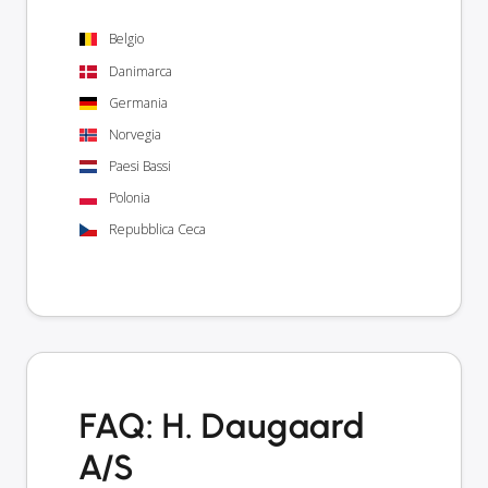
Belgio
Danimarca
Germania
Norvegia
Paesi Bassi
Polonia
Repubblica Ceca
FAQ: H. Daugaard
A/S