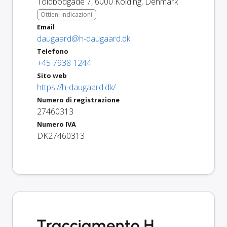
Toldbodgade 7
,
6000
Kolding
,
Denmark
Ottieni indicazioni
Email
daugaard@h-daugaard.dk
Telefono
+45 7938 1244
Sito web
https://h-daugaard.dk/
Numero di registrazione
27460313
Numero IVA
DK27460313
Tracciamento H.