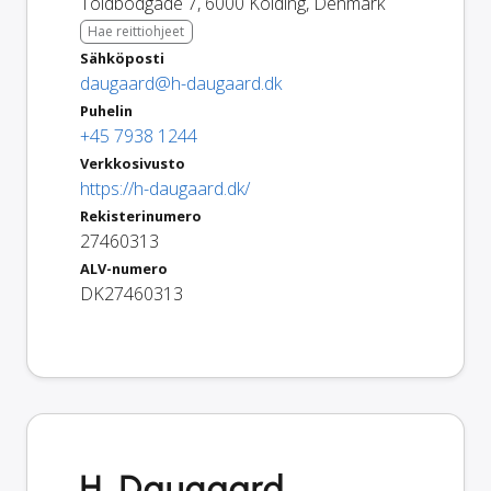
Toldbodgade 7
,
6000
Kolding
,
Denmark
Hae reittiohjeet
Sähköposti
daugaard@h-daugaard.dk
Puhelin
+45 7938 1244
Verkkosivusto
https://h-daugaard.dk/
Rekisterinumero
27460313
ALV-numero
DK27460313
H. Daugaard