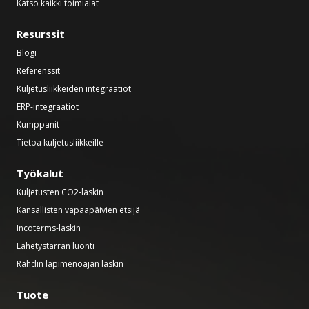
Katso kaikki toimialat
Resurssit
Blogi
Referenssit
Kuljetusliikkeiden integraatiot
ERP-integraatiot
Kumppanit
Tietoa kuljetusliikkeille
Työkalut
Kuljetusten CO2-laskin
Kansallisten vapaapäivien etsijä
Incoterms-laskin
Lähetystarran luonti
Rahdin läpimenoajan laskin
Tuote