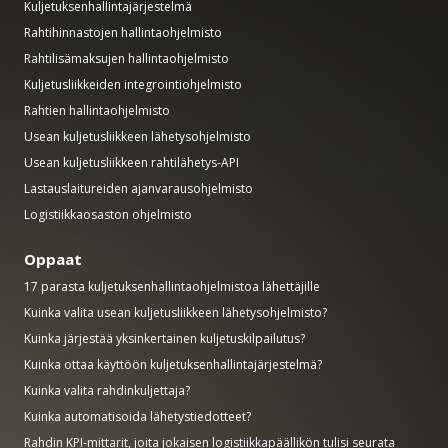
Kuljetuksenhallintajärjestelmä
Rahtihinnastojen hallintaohjelmisto
Rahtilisämaksujen hallintaohjelmisto
Kuljetusliikkeiden integrointiohjelmisto
Rahtien hallintaohjelmisto
Usean kuljetusliikkeen lähetysohjelmisto
Usean kuljetusliikkeen rahtilähetys-API
Lastauslaitureiden ajanvarausohjelmisto
Logistiikkaosaston ohjelmisto
Oppaat
17 parasta kuljetuksenhallintaohjelmistoa lähettäjille
Kuinka valita usean kuljetusliikkeen lähetysohjelmisto?
Kuinka järjestää yksinkertainen kuljetuskilpailutus?
Kuinka ottaa käyttöön kuljetuksenhallintajärjestelmä?
Kuinka valita rahdinkuljettaja?
Kuinka automatisoida lähetystiedotteet?
Rahdin KPI-mittarit, joita jokaisen logistiikkapäällikön tulisi seurata