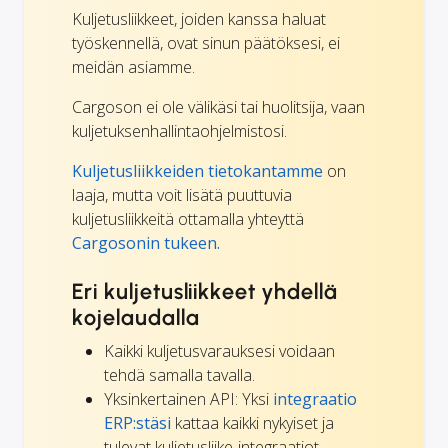
Kuljetusliikkeet, joiden kanssa haluat
työskennellä, ovat sinun päätöksesi, ei
meidän asiamme.
Cargoson ei ole välikäsi tai huolitsija, vaan
kuljetuksenhallintaohjelmistosi.
Kuljetusliikkeiden tietokantamme
on
laaja, mutta voit lisätä puuttuvia
kuljetusliikkeitä ottamalla yhteyttä
Cargosonin tukeen.
Eri kuljetusliikkeet yhdellä
kojelaudalla
Kaikki kuljetusvarauksesi voidaan
tehdä samalla tavalla.
Yksinkertainen API: Yksi
integraatio
ERP:stäsi
kattaa kaikki nykyiset ja
tulevat kuljetusliike-integraatiot.