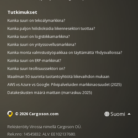
Tutkimukset
Kuinka suuri on tekoälymarkkina?
Kuinka paljon hiilidioksidia liikennesektori tuottaa?
Kuinka suuri on logistiikkamarkkina?
Kuinka suuri on yrityssovellusmarkkina?
Kuinka monta valmistustyöpaikkaa on täyttämättä Yhdysvalloissa?
Kuinka suuri on ERP-markkinat?
Kuinka suuri teollisuussektori on?
Maailman 50 suurinta tuotantoyhtiötä liikevaihdon mukaan
AWS vs Azure vs Google: Pilvipalveluiden markkinaosuudet (2025)
Datakeskusten määrä maittain (marraskuu 2025)
Suomi
© 2026 Cargoson.com
Rekisteröity Virossa nimellä Cargoson OÜ.
Rek.nro: 14545832. ALV: EE102137680.