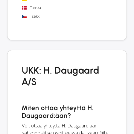
Tanska
Tšekki
UKK: H. Daugaard
A/S
Miten ottaa yhteyttä H.
Daugaard:ään?
Voit ottaa yhteyttä H. Daugaard:ään
sähköpostitse osoitteessa
daugaard@h-