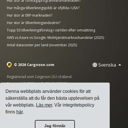
Hur stor är företagsprogramvarumarknaden?
Hur många tillverkningsjobb är ofyllda i USA?
Hur stor är ERP-marknaden?
Hur stor är tillverkningsindustrin?
Topp 50 tillverkningsföretag i världen efter omsättning
AWS vs Azure vs Google: Molntjänstmarknadsandelar (2025)
Antal datacenter per land (november 2025)
Svenska
© 2026 Cargoson.com
Registrerad som Cargoson OÜ i Estland.
Reg nr: 14545832. VAT: EE102137680.
Denna webbplats använder cookies för att
Huvudkontor: Pärnu mnt. 141, 11314 Tallinn, Estland
säkerställa att du får den bästa upplevelsen på
·
+372 5555 0028
hello@cargoson.com
vår webbplats.
Läs mer
. Vår integritetspolicy
finns
här
.
Användarvillkor
|
Integritetspolicy
|
Cookiepolicy
Jag förstår