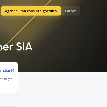
Agende uma consulta gratuita
Entrar
mer SIA
r site
reparação