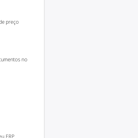
 de preço
ocumentos no
seu ERP