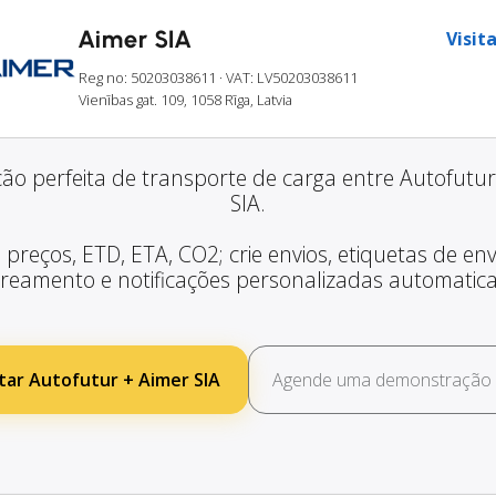
Aimer SIA
Visita
Reg no: 50203038611
· VAT: LV50203038611
Vienības gat. 109, 1058 Rīga, Latvia
ção perfeita de transporte de carga entre Autofutur
SIA.
 preços, ETD, ETA, CO2; crie envios, etiquetas de envi
treamento e notificações personalizadas automatic
ar Autofutur + Aimer SIA
Agende uma demonstração g