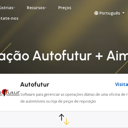
ústrias
Recursos
Preços
Português
tate-nos
ação Autofutur + Ai
Autofutur
Visita
Software para gerenciar as operações diárias de uma oficina de 
de automóveis ou loja de peças de reposição