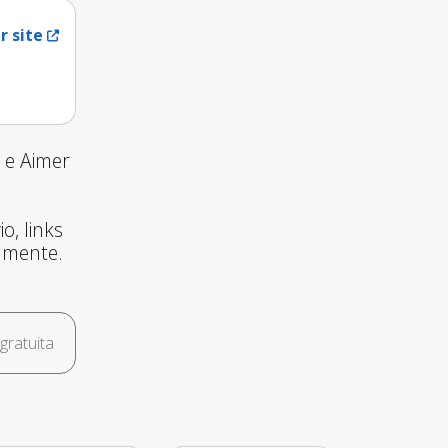
r site
 e Aimer
o, links
amente.
ratuita