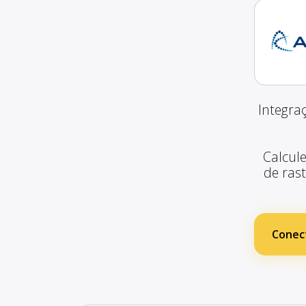
Integra
Calcule
de ras
Conect