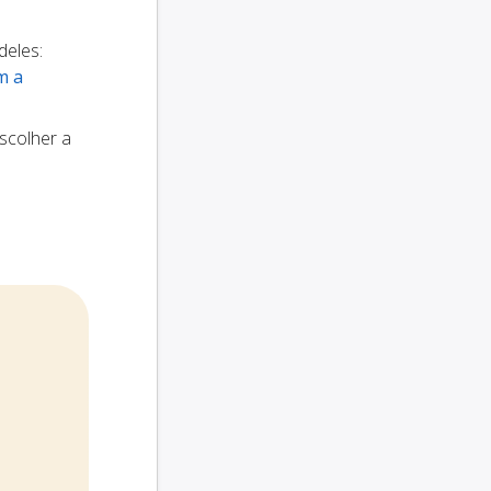
deles:
m a
scolher a