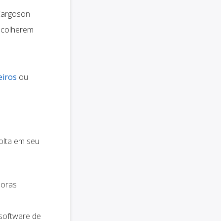
argoson
scolherem
eiros
ou
olta em seu
doras
 software de