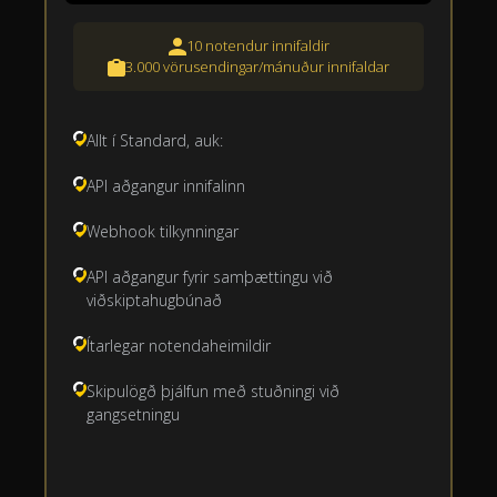
10 notendur innifaldir
3.000 vörusendingar/mánuður innifaldar
Allt í Standard, auk:
API aðgangur innifalinn
Webhook tilkynningar
API aðgangur fyrir samþættingu við
viðskiptahugbúnað
Ítarlegar notendaheimildir
Skipulögð þjálfun með stuðningi við
gangsetningu