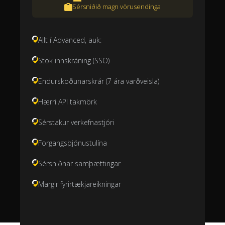
Sérsniðið magn vörusendinga
Allt í Advanced, auk:
Stök innskráning (SSO)
Endurskoðunarskrár (7 ára varðveisla)
Hærri API takmörk
Sérstakur verkefnastjóri
Forgangsþjónustulína
Sérsniðnar samþættingar
Margir fyrirtækjareikningar