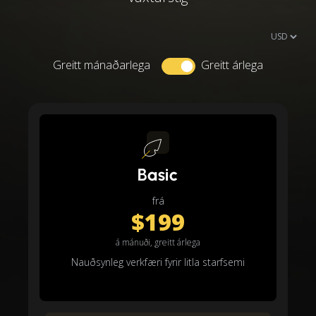
Greitt mánaðarlega
Greitt árlega
Basic
frá
$199
á mánuði, greitt árlega
Nauðsynleg verkfæri fyrir litla starfsemi