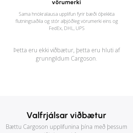
vörumerki
Sama hnökralausa upplifun fyrir bæði óþekkta
flutningsaðila og stór alþjóðleg vörumerki eins og
FedEx, DHL, UPS
Þetta eru ekki viðbætur, þetta eru hluti af
grunngildum Cargoson.
Valfrjálsar viðbætur
Bættu Cargoson upplifunina þína með þessum