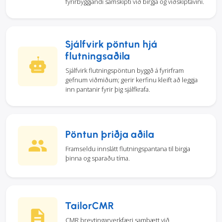
fyrirbyggjandi samskipti við birgja og viðskiptavini.
Sjálfvirk pöntun hjá
flutningsaðila
Sjálfvirk flutningspöntun byggð á fyrirfram
gefnum viðmiðum; gerir kerfinu kleift að leggja
inn pantanir fyrir þig sjálfkrafa.
Pöntun þriðja aðila
Framseldu innslátt flutningspantana til birgja
þinna og sparaðu tíma.
TailorCMR
CMR breytingarverkfæri samþætt við