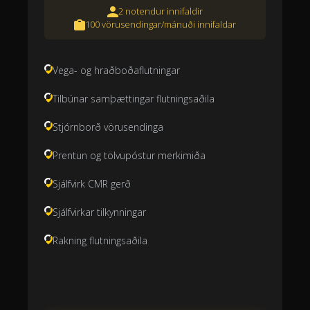
2 notendur innifaldir
100 vörusendingar/mánuði innifaldar
Vega- og hraðboðaflutningar
Tilbúnar samþættingar flutningsaðila
Stjórnborð vörusendinga
Prentun og tölvupóstur merkimiða
Sjálfvirk CMR gerð
Sjálfvirkar tilkynningar
Rakning flutningsaðila