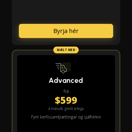
Byrja hér
MÆLT MEÐ
Advanced
frá
$599
á mánuði, greitt árlega
Fyrir kerfissamþættingar og sjálfvirkni