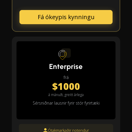
Fá ókeypis kynningu
Enterprise
frá
$1000
á mánuði, greitt árlega
Sérsniðnar lausnir fyrir stór fyrirtæki
Ótakmarkaðir notendur