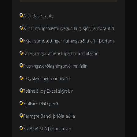
Allt í Basic, auk:
Allir flutningshættir (vegur, flug, sjór, járnbrautir)
Nýjar samþættingar flutningsaðila eftir þörfum
Útreikningur afhendingartíma innifalinn
Flutningsverðlagningarvél innifalin
CO₂ skýrslugerð innifalin
Tölfræði og Excel skýrslur
Sjálfvirk DGD gerð
Farmgreiðandi þriðja aðila
Staðlað SLA þjónustuver