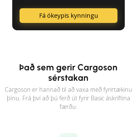
Fá ókeypis kynningu
Það sem gerir Cargoson
sérstakan
Cargoson er hannað til að vaxa með fyrirtækinu
þínu. Frá því að þú ferð út fyrir Basic áskriftina
færðu: