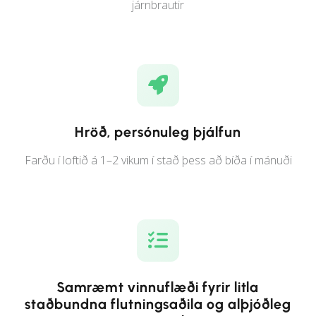
járnbrautir
Hröð, persónuleg þjálfun
Farðu í loftið á 1–2 vikum í stað þess að bíða í mánuði
Samræmt vinnuflæði fyrir litla
staðbundna flutningsaðila og alþjóðleg