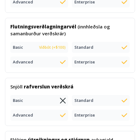
Advanced
Enterprise
Flutningsverðlagningarvél
(innhleðsla og
samanburður verðskrár)
Basic
Standard
Viðbót (+$100)
Advanced
Enterprise
Snjöll
rafverslun verðskrá
Basic
Standard
Advanced
Enterprise
Flókinn
útreikningur og stjórnun
aukagjald