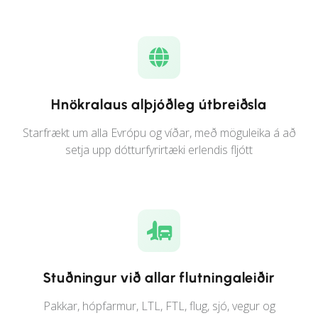
Hnökralaus alþjóðleg útbreiðsla
Starfrækt um alla Evrópu og víðar, með möguleika á að
setja upp dótturfyrirtæki erlendis fljótt
Stuðningur við allar flutningaleiðir
Pakkar, hópfarmur, LTL, FTL, flug, sjó, vegur og