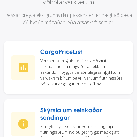
viðbótarverkfærum
Þessar breyta ekki grunnvirkni pakkans en er hægt að bæta
við hvaða mánaðar- eða ársáskrift sem er:
CargoPriceList
Verkfæri sem sýnir þér farmverðsmat
mismunandi flutningsaðila á nokkrum
sekúndum, byggt á persónulega samþykktum
verðskrám þínum og API verðum flutningsaðila.
Sérstakur aðgangur er einnig í boði.
Skýrsla um seinkaðar
sendingar
Einn yfirlit yfir seinkanir vörusendinga hjá
flutningsaðilum svo þú getir fylgst með og átt