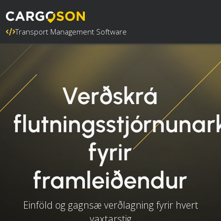
Transport Management Software
Verðskrá
flutningsstjórnunar
fyrir
framleiðendur
Einföld og gagnsæ verðlagning fyrir hvert
vaxtarstig