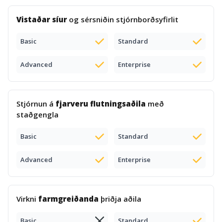
Vistaðar síur
og sérsniðin stjórnborðsyfirlit
Basic
Standard
Advanced
Enterprise
Stjórnun á
fjarveru flutningsaðila
með
staðgengla
Basic
Standard
Advanced
Enterprise
Virkni
farmgreiðanda
þriðja aðila
Basic
Standard