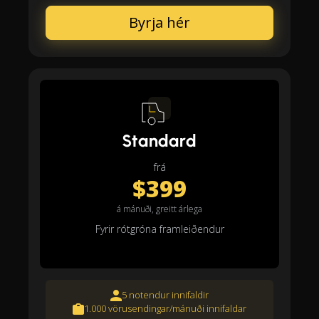
Byrja hér
Standard
frá
$399
á mánuði, greitt árlega
Fyrir rótgróna framleiðendur
5 notendur innifaldir
1.000 vörusendingar/mánuði innifaldar