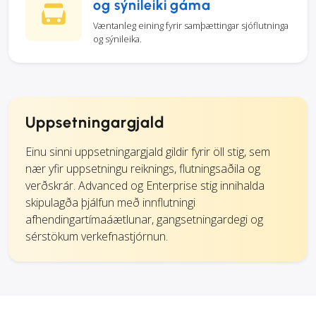
og sýnileiki gáma
Væntanleg eining fyrir samþættingar sjóflutninga
og sýnileika.
Uppsetningargjald
Einu sinni uppsetningargjald gildir fyrir öll stig, sem
nær yfir uppsetningu reiknings, flutningsaðila og
verðskrár. Advanced og Enterprise stig innihalda
skipulagða þjálfun með innflutningi
afhendingartímaáætlunar, gangsetningardegi og
sérstökum verkefnastjórnun.