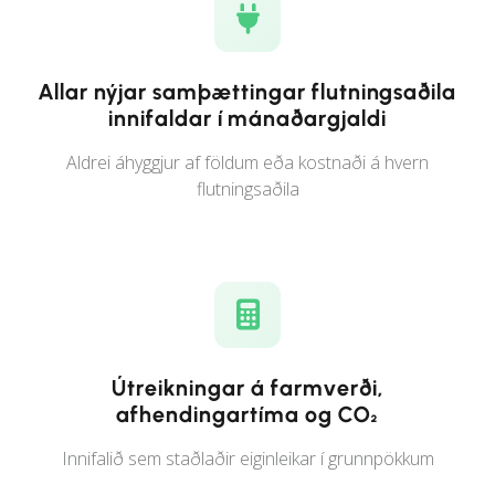
Allar nýjar samþættingar flutningsaðila
innifaldar í mánaðargjaldi
Aldrei áhyggjur af földum eða kostnaði á hvern
flutningsaðila
Útreikningar á farmverði,
afhendingartíma og CO₂
Innifalið sem staðlaðir eiginleikar í grunnpökkum