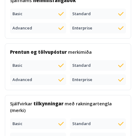
Sjálfnáms
heimilisfangabók
Basic
Standard
Advanced
Enterprise
Prentun og tölvupóstur
merkimiða
Basic
Standard
Advanced
Enterprise
Sjálfvirkar
tilkynningar
með rakningartengla
(merki)
Basic
Standard