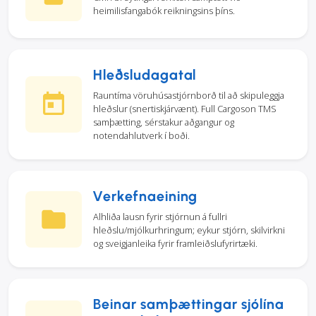
heimilisfangabók reikningsins þíns.
Hleðsludagatal
Rauntíma vöruhúsastjórnborð til að skipuleggja
hleðslur (snertiskjárvænt). Full Cargoson TMS
samþætting, sérstakur aðgangur og
notendahlutverk í boði.
Verkefnaeining
Alhliða lausn fyrir stjórnun á fullri
hleðslu/mjólkurhringum; eykur stjórn, skilvirkni
og sveigjanleika fyrir framleiðslufyrirtæki.
Beinar samþættingar sjólína