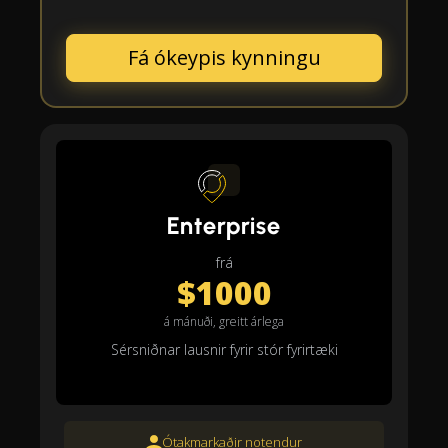
Fá ókeypis kynningu
Enterprise
frá
$1000
á mánuði, greitt árlega
Sérsniðnar lausnir fyrir stór fyrirtæki
Ótakmarkaðir notendur