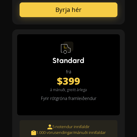
Byrja hér
Standard
frá
$399
á mánuði, greitt árlega
Fyrir rótgróna framleiðendur
5 notendur innifaldir
1.000 vörusendingar/mánuði innifaldar