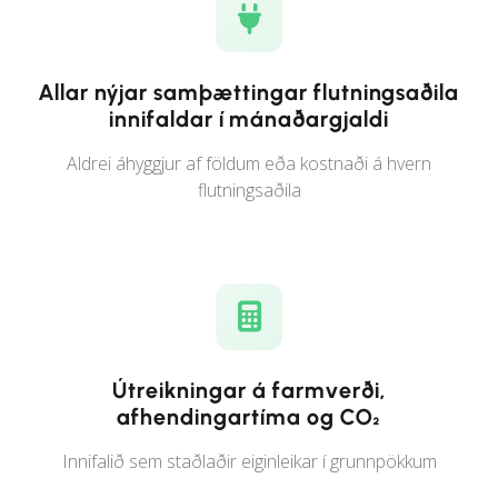
Allar nýjar samþættingar flutningsaðila
innifaldar í mánaðargjaldi
Aldrei áhyggjur af földum eða kostnaði á hvern
flutningsaðila
Útreikningar á farmverði,
afhendingartíma og CO₂
Innifalið sem staðlaðir eiginleikar í grunnpökkum