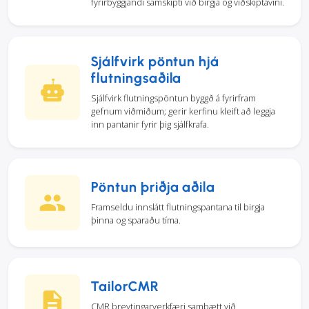
fyrirbyggjandi samskipti við birgja og viðskiptavini.
Sjálfvirk pöntun hjá
flutningsaðila
Sjálfvirk flutningspöntun byggð á fyrirfram
gefnum viðmiðum; gerir kerfinu kleift að leggja
inn pantanir fyrir þig sjálfkrafa.
Pöntun þriðja aðila
Framseldu innslátt flutningspantana til birgja
þinna og sparaðu tíma.
TailorCMR
CMR breytingarverkfæri samþætt við