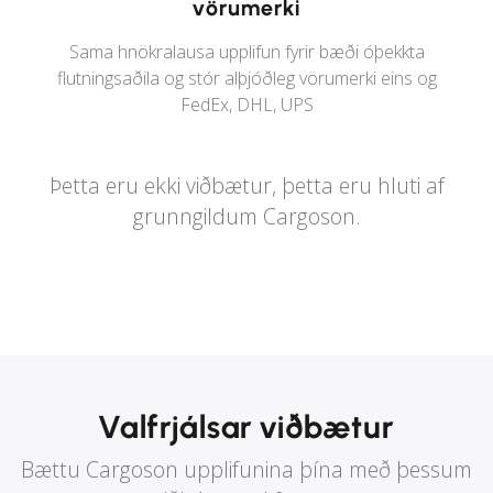
vörumerki
Sama hnökralausa upplifun fyrir bæði óþekkta
flutningsaðila og stór alþjóðleg vörumerki eins og
FedEx, DHL, UPS
Þetta eru ekki viðbætur, þetta eru hluti af
grunngildum Cargoson.
Valfrjálsar viðbætur
Bættu Cargoson upplifunina þína með þessum