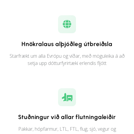
Hnökralaus alþjóðleg útbreiðsla
Starfrækt um alla Evrópu og víðar, með möguleika á að
setja upp dótturfyrirtæki erlendis fljótt
Stuðningur við allar flutningaleiðir
Pakkar, hópfarmur, LTL, FTL, flug, sjó, vegur og