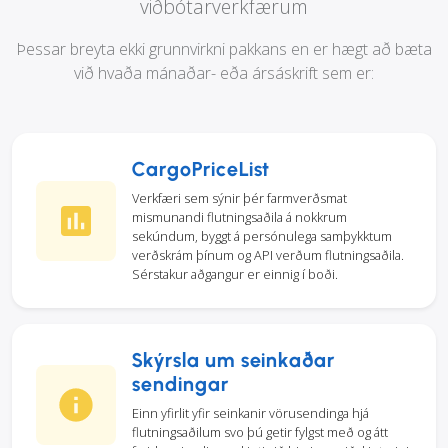
viðbótarverkfærum
Þessar breyta ekki grunnvirkni pakkans en er hægt að bæta
við hvaða mánaðar- eða ársáskrift sem er:
CargoPriceList
Verkfæri sem sýnir þér farmverðsmat
mismunandi flutningsaðila á nokkrum
sekúndum, byggt á persónulega samþykktum
verðskrám þínum og API verðum flutningsaðila.
Sérstakur aðgangur er einnig í boði.
Skýrsla um seinkaðar
sendingar
Einn yfirlit yfir seinkanir vörusendinga hjá
flutningsaðilum svo þú getir fylgst með og átt