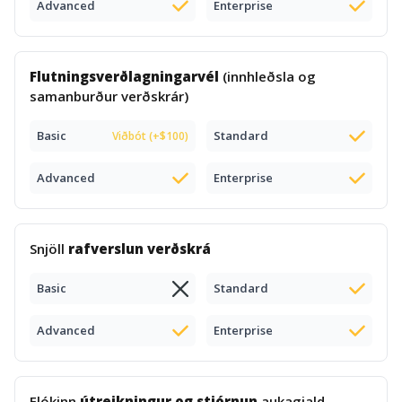
Advanced
Enterprise
Flutningsverðlagningarvél
(innhleðsla og
samanburður verðskrár)
Basic
Standard
Viðbót (+$100)
Advanced
Enterprise
Snjöll
rafverslun verðskrá
Basic
Standard
Advanced
Enterprise
Flókinn
útreikningur og stjórnun
aukagjald