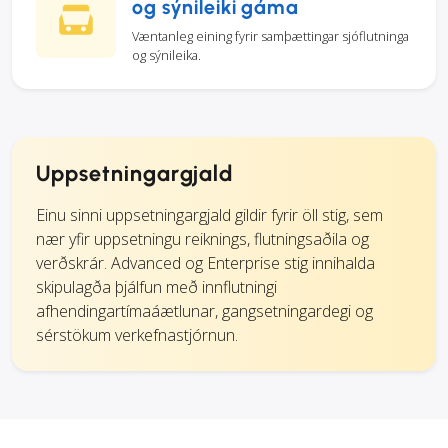
og sýnileiki gáma
Væntanleg eining fyrir samþættingar sjóflutninga
og sýnileika.
Uppsetningargjald
Einu sinni uppsetningargjald gildir fyrir öll stig, sem
nær yfir uppsetningu reiknings, flutningsaðila og
verðskrár. Advanced og Enterprise stig innihalda
skipulagða þjálfun með innflutningi
afhendingartímaáætlunar, gangsetningardegi og
sérstökum verkefnastjórnun.