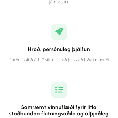
járnbrautir
Hröð, persónuleg þjálfun
Farðu í loftið á 1–2 vikum í stað þess að bíða í mánuði
Samræmt vinnuflæði fyrir litla
staðbundna flutningsaðila og alþjóðleg