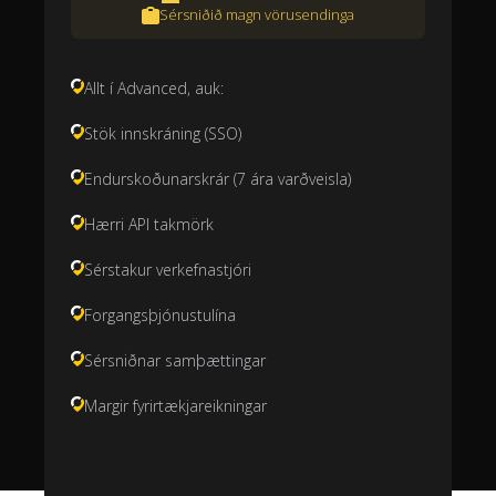
Sérsniðið magn vörusendinga
Allt í Advanced, auk:
Stök innskráning (SSO)
Endurskoðunarskrár (7 ára varðveisla)
Hærri API takmörk
Sérstakur verkefnastjóri
Forgangsþjónustulína
Sérsniðnar samþættingar
Margir fyrirtækjareikningar