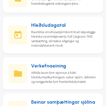
heimilisfangabók reikningsins þíns.
Hleðsludagatal
Rauntíma vöruhúsastjórnborð til að skipuleggja
hleðslur (snertiskjárvænt). Full Cargoson TMS
samþætting, sérstakur aðgangur og
notendahlutverk í boði.
Verkefnaeining
Alhliða lausn fyrir stjórnun á fullri
hleðslu/mjólkurhringum; eykur stjórn, skilvirkni
og sveigjanleika fyrir framleiðslufyrirtæki.
Beinar samþættingar sjólína