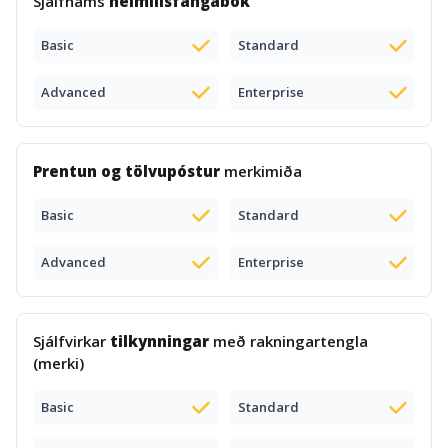
Sjálfnáms
heimilisfangabók
Basic
Standard
Advanced
Enterprise
Prentun og tölvupóstur
merkimiða
Basic
Standard
Advanced
Enterprise
Sjálfvirkar
tilkynningar
með rakningartengla
(merki)
Basic
Standard