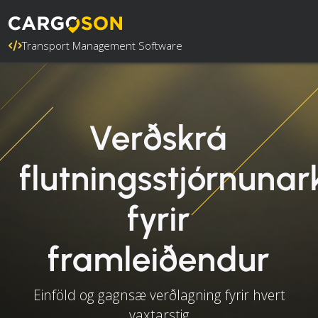
Transport Management Software
Verðskrá
flutningsstjórnunar
fyrir
framleiðendur
Einföld og gagnsæ verðlagning fyrir hvert
vaxtarstig