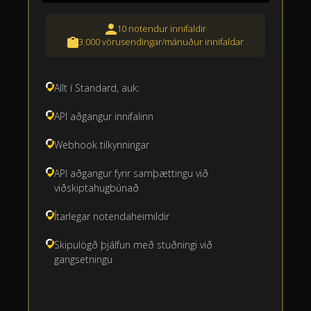
10 notendur innifaldir
3.000 vörusendingar/mánuður innifaldar
Allt í Standard, auk:
API aðgangur innifalinn
Webhook tilkynningar
API aðgangur fyrir samþættingu við
viðskiptahugbúnað
Ítarlegar notendaheimildir
Skipulögð þjálfun með stuðningi við
gangsetningu