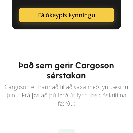
Fá ókeypis kynningu
Það sem gerir Cargoson
sérstakan
Cargoson er hannað til að vaxa með fyrirtækinu
þínu. Frá því að þú ferð út fyrir Basic áskriftina
færðu: