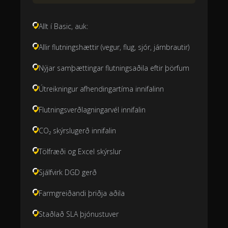
Allt í Basic, auk:
Allir flutningshættir (vegur, flug, sjór, járnbrautir)
Nýjar samþættingar flutningsaðila eftir þörfum
Útreikningur afhendingartíma innifalinn
Flutningsverðlagningarvél innifalin
CO₂ skýrslugerð innifalin
Tölfræði og Excel skýrslur
Sjálfvirk DGD gerð
Farmgreiðandi þriðja aðila
Staðlað SLA þjónustuver