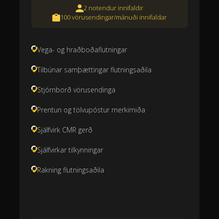
2 notendur innifaldir
100 vörusendingar/mánuði innifaldar
Vega- og hraðboðaflutningar
Tilbúnar samþættingar flutningsaðila
Stjórnborð vörusendinga
Prentun og tölvupóstur merkimiða
Sjálfvirk CMR gerð
Sjálfvirkar tilkynningar
Rakning flutningsaðila