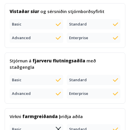
Vistaðar síur
og sérsniðin stjórnborðsyfirlit
Basic
Standard
Advanced
Enterprise
Stjórnun á
fjarveru flutningsaðila
með
staðgengla
Basic
Standard
Advanced
Enterprise
Virkni
farmgreiðanda
þriðja aðila
Basic
Standard