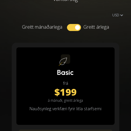
Greitt mánaðarlega
Greitt árlega
Basic
frá
$199
á mánuði, greitt árlega
Nauðsynleg verkfæri fyrir litla starfsemi