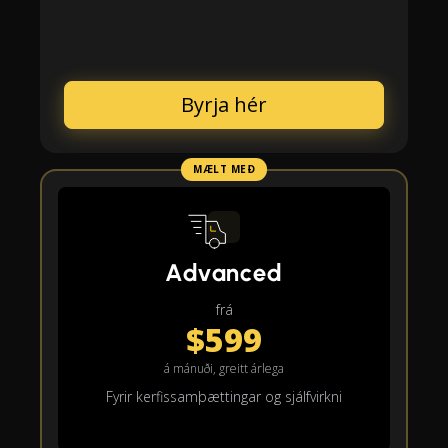
Byrja hér
MÆLT MEÐ
Advanced
frá
$599
á mánuði, greitt árlega
Fyrir kerfissamþættingar og sjálfvirkni