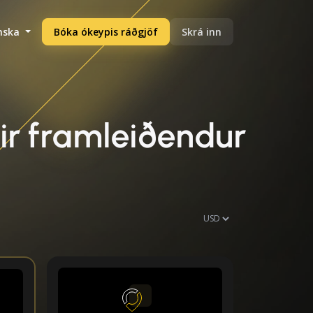
enska
Bóka ókeypis ráðgjöf
Skrá inn
rir framleiðendur