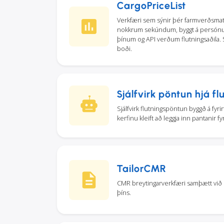
CargoPriceList
Verkfæri sem sýnir þér farmverðsmat
nokkrum sekúndum, byggt á persón
þínum og API verðum flutningsaðila. 
boði.
Sjálfvirk pöntun hjá fl
Sjálfvirk flutningspöntun byggð á fyr
kerfinu kleift að leggja inn pantanir fyri
TailorCMR
CMR breytingarverkfæri samþætt við 
þíns.