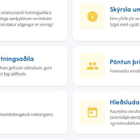
Skýrsla u
 mismunandi flutningsaðila á
ulega samþykktum verðskrám
Einn yfirlit yfir
Sérstakur aðgangur er einnig í
fylgst með og átt 
utningsaðila
Pöntun þri
irfram gefnum viðmiðum; gerir
Framseldu innslát
r þig sjálfkrafa.
Hleðsluda
Rauntíma vöruhús
heimilisfangabók reikningsins
(snertiskjárvænt
og notendahlutve