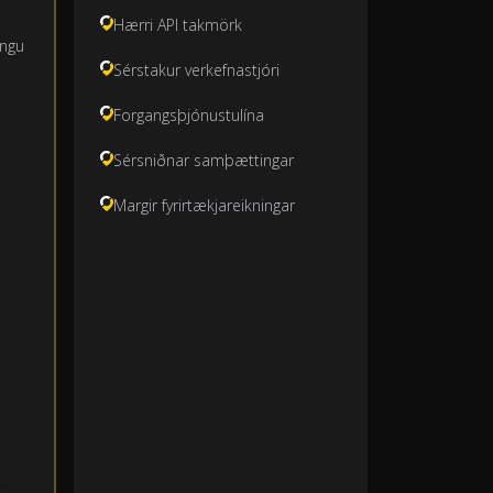
Hærri API takmörk
ingu
Sérstakur verkefnastjóri
Forgangsþjónustulína
Sérsniðnar samþættingar
Margir fyrirtækjareikningar