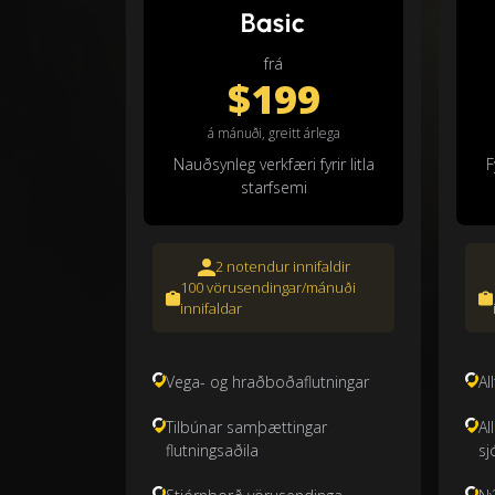
Basic
frá
$199
á mánuði, greitt árlega
Nauðsynleg verkfæri fyrir litla
F
starfsemi
2 notendur innifaldir
100 vörusendingar/mánuði
innifaldar
Vega- og hraðboðaflutningar
Al
Tilbúnar samþættingar
Al
flutningsaðila
sj