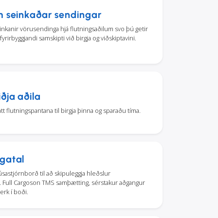
m seinkaðar sendingar
 seinkanir vörusendinga hjá flutningsaðilum svo þú getir
fyrirbyggjandi samskipti við birgja og viðskiptavini.
ðja aðila
t flutningspantana til birgja þinna og sparaðu tíma.
gatal
astjórnborð til að skipuleggja hleðslur
). Full Cargoson TMS samþætting, sérstakur aðgangur
rk í boði.