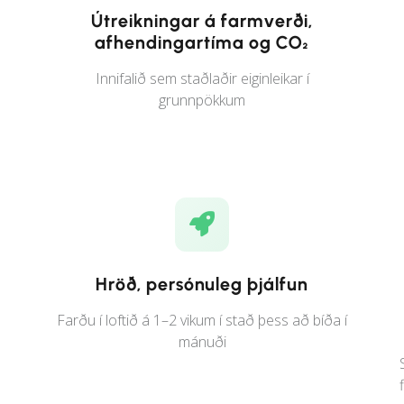
Útreikningar á farmverði,
afhendingartíma og CO₂
Innifalið sem staðlaðir eiginleikar í
grunnpökkum
Hröð, persónuleg þjálfun
Farðu í loftið á 1–2 vikum í stað þess að bíða í
mánuði