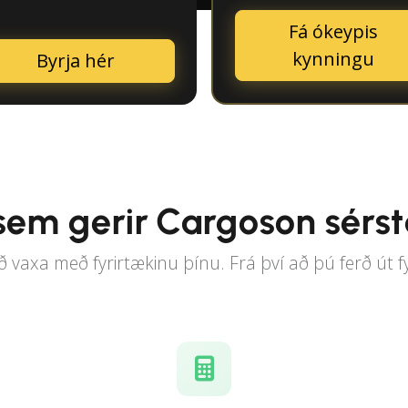
Fá ókeypis
kynningu
Byrja hér
sem gerir Cargoson sérs
 vaxa með fyrirtækinu þínu. Frá því að þú ferð út fyr