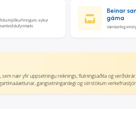
Beinar sam
gáma
hleðslu/mjólkurhringum; eykur
 framleiðslufyrirtæki.
Væntanleg eining 
stig, sem nær yfir uppsetningu reiknings, flutningsaðila og verðskr
ingartímaáætlunar, gangsetningardegi og sérstökum verkefnastjó