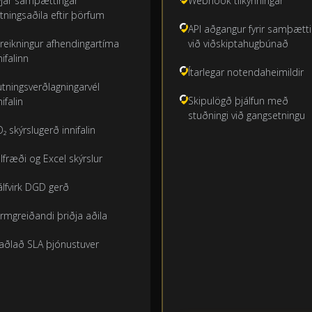
jar samþættingar
Webhook tilkynningar
utningsaðila eftir þörfum
API aðgangur fyrir samþætt
reikningur afhendingartíma
við viðskiptahugbúnað
nifalinn
Ítarlegar notendaheimildir
utningsverðlagningarvél
Skipulögð þjálfun með
nifalin
stuðningi við gangsetningu
₂ skýrslugerð innifalin
lfræði og Excel skýrslur
álfvirk DGD gerð
rmgreiðandi þriðja aðila
aðlað SLA þjónustuver