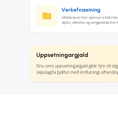
Verkefnaeining
Alhliða lausn fyrir stjórnun á fullri 
stjórn, skilvirkni og sveigjanleika fyrir
Uppsetningargjald
Einu sinni uppsetningargjald gildir fyrir öll 
skipulagða þjálfun með innflutningi afhend