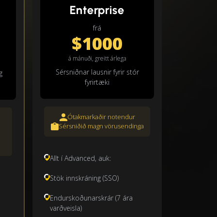
Enterprise
frá
$1000
á mánuði, greitt árlega
Sérsniðnar lausnir fyrir stór
g
fyrirtæki
Ótakmarkaðir notendur
Sérsniðið magn vörusendinga
Allt í Advanced, auk:
Stök innskráning (SSO)
Endurskoðunarskrár (7 ára
varðveisla)