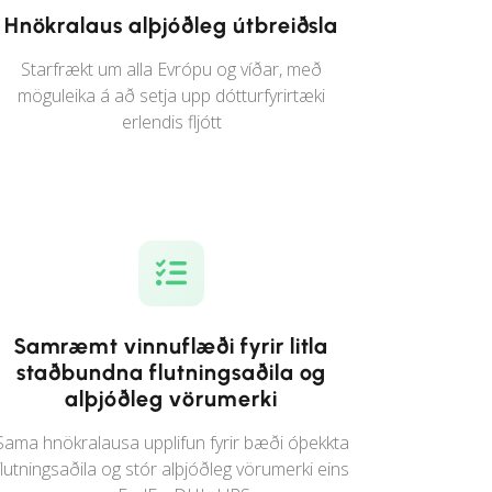
Hnökralaus alþjóðleg útbreiðsla
Starfrækt um alla Evrópu og víðar, með
möguleika á að setja upp dótturfyrirtæki
erlendis fljótt
Samræmt vinnuflæði fyrir litla
staðbundna flutningsaðila og
alþjóðleg vörumerki
Sama hnökralausa upplifun fyrir bæði óþekkta
flutningsaðila og stór alþjóðleg vörumerki eins