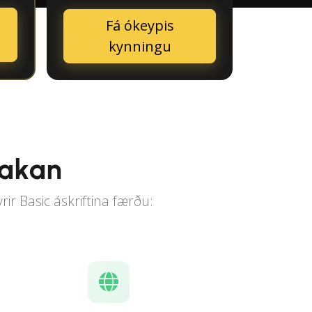
Fá ókeypis
kynningu
takan
ir Basic áskriftina færðu: