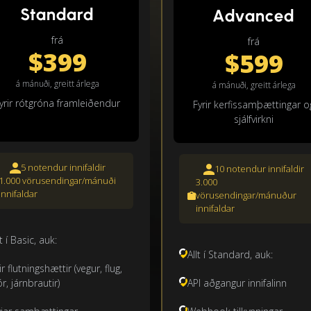
Standard
Advanced
frá
frá
$399
$599
á mánuði, greitt árlega
á mánuði, greitt árlega
yrir rótgróna framleiðendur
Fyrir kerfissamþættingar o
sjálfvirkni
5 notendur innifaldir
10 notendur innifaldir
1.000 vörusendingar/mánuði
3.000
innifaldar
vörusendingar/mánuður
innifaldar
lt í Basic, auk:
Allt í Standard, auk:
lir flutningshættir (vegur, flug,
ór, járnbrautir)
API aðgangur innifalinn