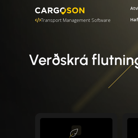
Atv
Ha
Transport Management Software
Verðskrá flutnin