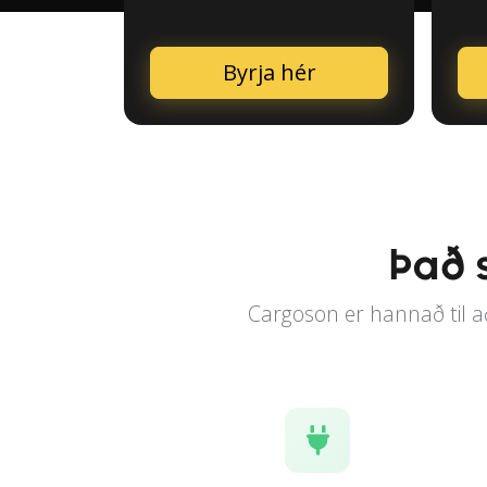
Byrja hér
Það 
Cargoson er hannað til að