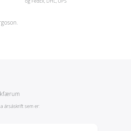
og FedEx, DHL, UPS
argoson.
rkfærum
 ársáskrift sem er: