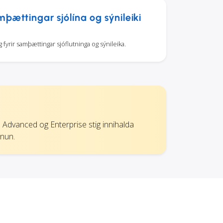
þættingar sjólína og sýnileiki
fyrir samþættingar sjóflutninga og sýnileika.
ár. Advanced og Enterprise stig innihalda
rnun.