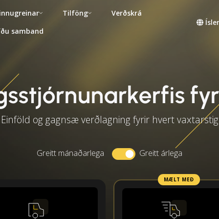
innugreinar
Tilföng
Verðskrá
Ísl
fðu samband
gsstjórnunarkerfis fy
Einföld og gagnsæ verðlagning fyrir hvert vaxtarstig
Greitt mánaðarlega
Greitt árlega
MÆLT MEÐ