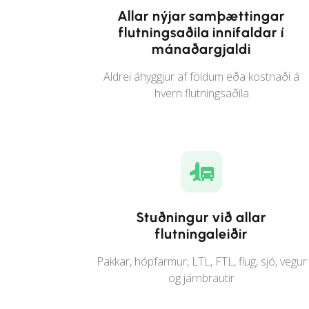
Allar nýjar samþættingar
flutningsaðila innifaldar í
mánaðargjaldi
Aldrei áhyggjur af földum eða kostnaði á
hvern flutningsaðila
Stuðningur við allar
flutningaleiðir
Pakkar, hópfarmur, LTL, FTL, flug, sjó, vegur
og járnbrautir