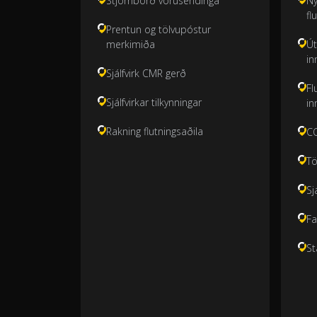
Stjórnborð vörusendinga
Ný
fl
Prentun og tölvupóstur
merkimiða
Út
in
Sjálfvirk CMR gerð
Fl
Sjálfvirkar tilkynningar
in
Rakning flutningsaðila
CO
Tö
Sj
Fa
St