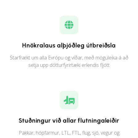
Hnökralaus alþjóðleg útbreiðsla
Starfrækt um alla Evrópu og víðar, með möguleika á að
setja upp dótturfyrirtæki erlendis fljótt
Stuðningur við allar flutningaleiðir
Pakkar, hópfarmur, LTL, FTL, flug, sjó, vegur og