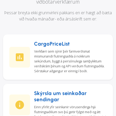
viðbótarverkfærum
Þessar breyta ekki grunnvirkni pakkans en er hægt að bæta
við hvaða mánaðar- eða ársáskrift sem er:
CargoPriceList
Verkfæri sem sýnir þér farmverðsmat
mismunandi flutningsaðila á nokkrum
sekúndum, byggt á persónulega samþykktum
verðskrám þínum og API verðum flutningsaðila.
Sérstakur aðgangur er einnig í boði.
Skýrsla um seinkaðar
sendingar
Einn yfirlit yfir seinkanir vörusendinga hjá
flutningsaðilum svo þú getir fylgst með og átt