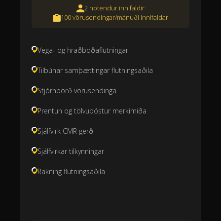
2 notendur innifaldir
100 vörusendingar/mánuði innifaldar
Vega- og hraðboðaflutningar
Tilbúnar samþættingar flutningsaðila
Stjórnborð vörusendinga
Prentun og tölvupóstur merkimiða
Sjálfvirk CMR gerð
Sjálfvirkar tilkynningar
Rakning flutningsaðila