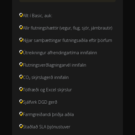
Allt í Basic, auk:
Allir flutningshættir (vegur, flug, sjór, járnbrautir)
Nýjar samþættingar flutningsaðila eftir þörfum
Útreikningur afhendingartíma innifalinn
Flutningsverðlagningarvél innifalin
CO₂ skýrslugerð innifalin
Tölfræði og Excel skýrslur
Sjálfvirk DGD gerð
Farmgreiðandi þriðja aðila
Staðlað SLA þjónustuver