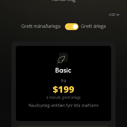
Greitt mánaðarlega
Greitt árlega
Basic
frá
$199
á mánuði, greitt árlega
Nauðsynleg verkfæri fyrir litla starfsemi