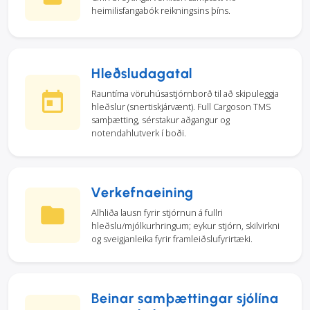
heimilisfangabók reikningsins þíns.
Hleðsludagatal
Rauntíma vöruhúsastjórnborð til að skipuleggja
hleðslur (snertiskjárvænt). Full Cargoson TMS
samþætting, sérstakur aðgangur og
notendahlutverk í boði.
Verkefnaeining
Alhliða lausn fyrir stjórnun á fullri
hleðslu/mjólkurhringum; eykur stjórn, skilvirkni
og sveigjanleika fyrir framleiðslufyrirtæki.
Beinar samþættingar sjólína