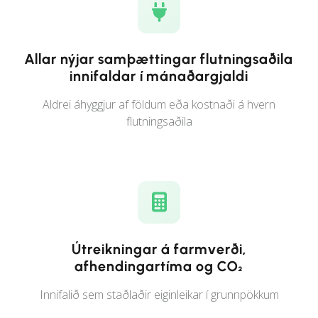
Allar nýjar samþættingar flutningsaðila
innifaldar í mánaðargjaldi
Aldrei áhyggjur af földum eða kostnaði á hvern
flutningsaðila
Útreikningar á farmverði,
afhendingartíma og CO₂
Innifalið sem staðlaðir eiginleikar í grunnpökkum