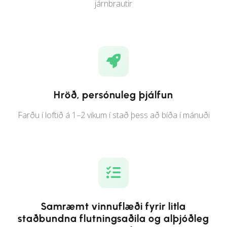
járnbrautir
Hröð, persónuleg þjálfun
Farðu í loftið á 1–2 vikum í stað þess að bíða í mánuði
Samræmt vinnuflæði fyrir litla
staðbundna flutningsaðila og alþjóðleg