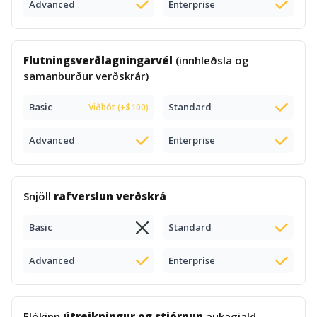
Advanced
Enterprise
Flutningsverðlagningarvél
(innhleðsla og
samanburður verðskrár)
Basic
Standard
Viðbót (+$100)
Advanced
Enterprise
Snjöll
rafverslun verðskrá
Basic
Standard
Advanced
Enterprise
Flókinn
útreikningur og stjórnun
aukagjald