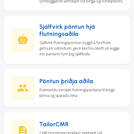
fyrirbyggjandi samskipti við birgja og viðskiptavini.
Sjálfvirk pöntun hjá
flutningsaðila
Sjálfvirk flutningspöntun byggð á fyrirfram
gefnum viðmiðum; gerir kerfinu kleift að leggja
inn pantanir fyrir þig sjálfkrafa.
Pöntun þriðja aðila
Framseldu innslátt flutningspantana til birgja
þinna og sparaðu tíma.
TailorCMR
CMR breytingarverkfæri samþætt við