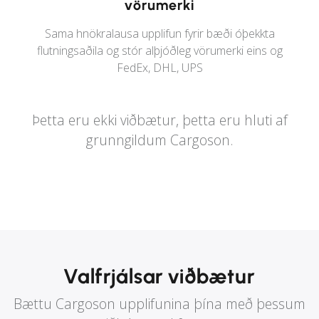
vörumerki
Sama hnökralausa upplifun fyrir bæði óþekkta
flutningsaðila og stór alþjóðleg vörumerki eins og
FedEx, DHL, UPS
Þetta eru ekki viðbætur, þetta eru hluti af
grunngildum Cargoson.
Valfrjálsar viðbætur
Bættu Cargoson upplifunina þína með þessum