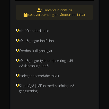
10 notendur innifaldir
3.000 vörusendingar/mánuður innifaldar
Allt í Standard, auk:
API aðgangur innifalinn
Webhook tilkynningar
API aðgangur fyrir samþættingu við
viðskiptahugbúnað
Ítarlegar notendaheimildir
Skipulögð þjálfun með stuðningi við
gangsetningu