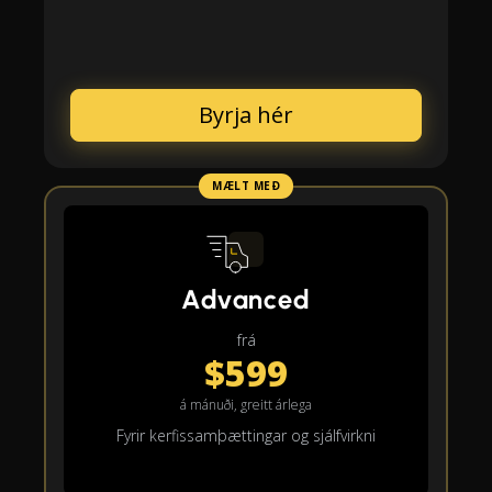
Byrja hér
MÆLT MEÐ
Advanced
frá
$599
á mánuði, greitt árlega
Fyrir kerfissamþættingar og sjálfvirkni