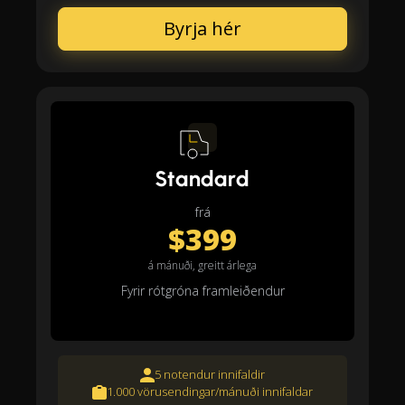
Byrja hér
Standard
frá
$399
á mánuði, greitt árlega
Fyrir rótgróna framleiðendur
5 notendur innifaldir
1.000 vörusendingar/mánuði innifaldar