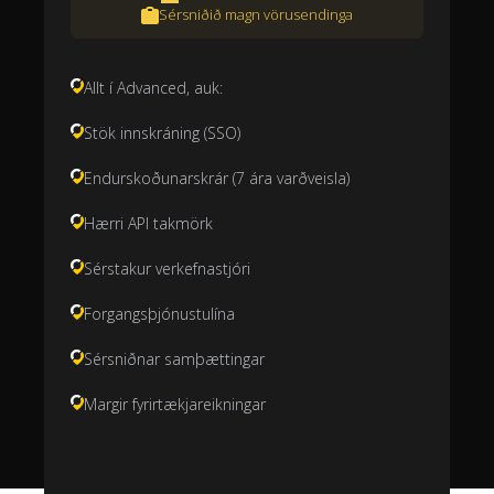
Sérsniðið magn vörusendinga
Allt í Advanced, auk:
Stök innskráning (SSO)
Endurskoðunarskrár (7 ára varðveisla)
Hærri API takmörk
Sérstakur verkefnastjóri
Forgangsþjónustulína
Sérsniðnar samþættingar
Margir fyrirtækjareikningar