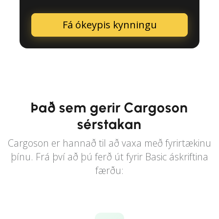
Fá ókeypis kynningu
Það sem gerir Cargoson
sérstakan
Cargoson er hannað til að vaxa með fyrirtækinu
þínu. Frá því að þú ferð út fyrir Basic áskriftina
færðu: