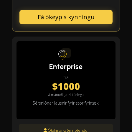
Fá ókeypis kynningu
Enterprise
frá
$1000
á mánuði, greitt árlega
Sérsniðnar lausnir fyrir stór fyrirtæki
Ótakmarkaðir notendur