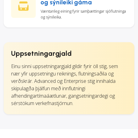
og sýnileiki gáma
Væntanleg eining fyrir samþættingar sjóflutninga
og sýnileika.
Uppsetningargjald
Einu sinni uppsetningargjald gildir fyrir öll stig, sem
nær yfir uppsetningu reiknings, flutningsaðila og
verðskrár. Advanced og Enterprise stig innihalda
skipulagða þjálfun með innflutningi
afhendingartímaáætlunar, gangsetningardegi og
sérstökum verkefnastjórnun.