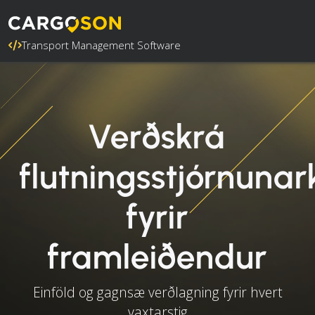
Transport Management Software
Verðskrá
flutningsstjórnunar
fyrir
framleiðendur
Einföld og gagnsæ verðlagning fyrir hvert
vaxtarstig