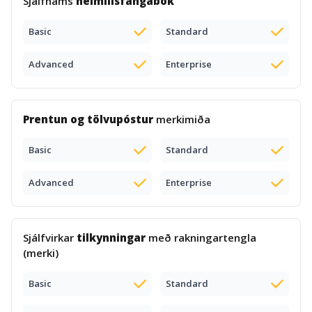
Sjálfnáms
heimilisfangabók
Basic
Standard
Advanced
Enterprise
Prentun og tölvupóstur
merkimiða
Basic
Standard
Advanced
Enterprise
Sjálfvirkar
tilkynningar
með rakningartengla
(merki)
Basic
Standard