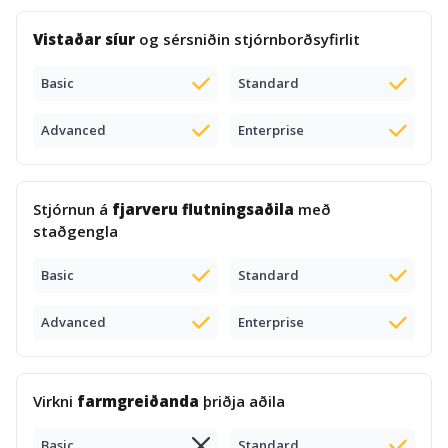
Vistaðar síur
og sérsniðin stjórnborðsyfirlit
Basic
Standard
Advanced
Enterprise
Stjórnun á
fjarveru flutningsaðila
með
staðgengla
Basic
Standard
Advanced
Enterprise
Virkni
farmgreiðanda
þriðja aðila
Basic
Standard