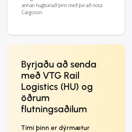
annan hugbúnað þinn með því að nota
Cargoson.
Byrjaðu að senda
með VTG Rail
Logistics (HU) og
öðrum
flutningsaðilum
Tími þinn er dýrmætur