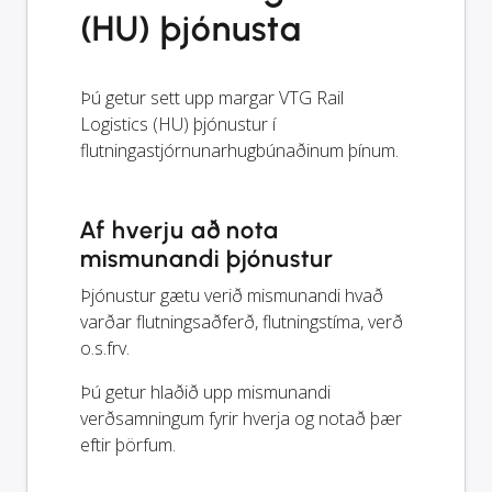
(HU) þjónusta
Þú getur sett upp margar VTG Rail
Logistics (HU) þjónustur í
flutningastjórnunarhugbúnaðinum þínum.
Af hverju að nota
mismunandi þjónustur
Þjónustur gætu verið mismunandi hvað
varðar flutningsaðferð, flutningstíma, verð
o.s.frv.
Þú getur hlaðið upp mismunandi
verðsamningum fyrir hverja og notað þær
eftir þörfum.