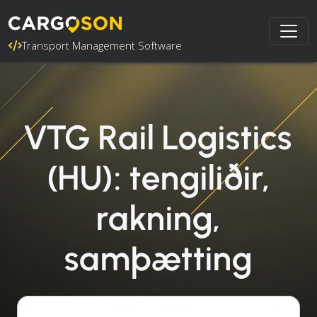
Transport Management Software
VTG Rail Logistics
(HU): tengiliðir,
rakning,
samþætting