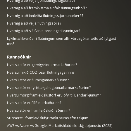
Hvernig á að velja fjölflutningshugbúnað?
Hvernig á að framkvæma einfalt flutningsútboð?
Hvernig á að innleiða flutningsstjórnunarkerfi?
Hvernig á að velja flutningsaðila?
Hvernig á að sjálfvirka sendingatilkynningar?
Lykilmælikvarðar í flutningum sem allir vörustjórar ættu að fylgjast
með
Rannsóknir
Hversu stór er gervigreindarmarkaðurinn?
Hversu mikið CO2 losar flutningageirinn?
Hversu stór er flutningamarkaðurinn?
Hversu stór er fyrirtækjahugbúnaðarmarkaðurinn?
Hversu mörg framleiðslustörf eru ófyllt í Bandaríkjunum?
Hversu stór er ERP markaðurinn?
Hversu stór er framleiðsluiðnaðurinn?
50 stærstu framleiðslufyrirtæki heims eftir tekjum
AWS vs Azure vs Google: Markaðshlutdeild skýjaþjónustu (2025)