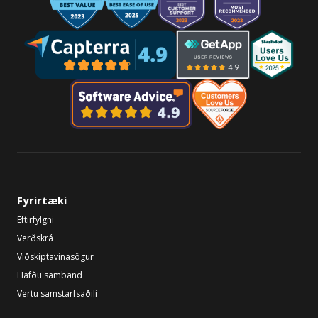
Fyrirtæki
Eftirfylgni
Verðskrá
Viðskiptavinasögur
Hafðu samband
Vertu samstarfsaðili