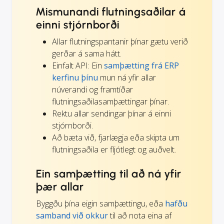
Mismunandi flutningsaðilar á
einni stjórnborði
Allar flutningspantanir þínar gætu verið
gerðar á sama hátt.
Einfalt API: Ein
samþætting frá ERP
kerfinu þínu
mun ná yfir allar
núverandi og framtíðar
flutningsaðilasamþættingar þínar.
Rektu allar sendingar þínar á einni
stjórnborði.
Að bæta við, fjarlægja eða skipta um
flutningsaðila er fljótlegt og auðvelt.
Ein samþætting til að ná yfir
þær allar
Byggðu þína eigin samþættingu, eða
hafðu
samband við okkur
til að nota eina af