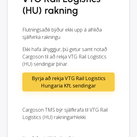
(HU) rakning
Flutningsaðili býður ekki upp á alhliða
sjálfvirka rakningu.
Ekki hafa áhyggjur, þú getur samt notað
Cargoson til að rekja VTG Rail Logistics
(HU) sendingar þínar.
Byrja að rekja VTG Rail Logistics
Hungaria Kft. sendingar
Cargoson TMS býr sjálfkrafa til VTG Rail
Logistics (HU) rakningarhlekki.