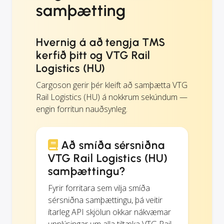
samþætting
Hvernig á að tengja TMS
kerfið þitt og VTG Rail
Logistics (HU)
Cargoson gerir þér kleift að samþætta VTG
Rail Logistics (HU) á nokkrum sekúndum —
engin forritun nauðsynleg.
Að smíða sérsniðna
VTG Rail Logistics (HU)
samþættingu?
Fyrir forritara sem vilja smíða
sérsniðna samþættingu, þá veitir
ítarleg API skjölun okkar nákvæmar
upplýsingar um alla tiltæka VTG Rail