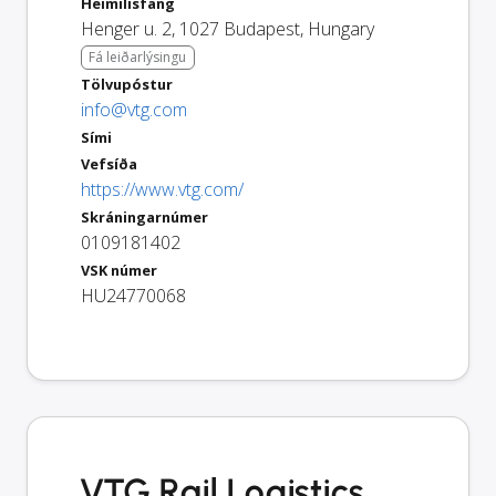
Heimilisfang
Henger u. 2
,
1027
Budapest
,
Hungary
Fá leiðarlýsingu
Tölvupóstur
info@vtg.com
Sími
Vefsíða
https://www.vtg.com/
Skráningarnúmer
0109181402
VSK númer
HU24770068
VTG Rail Logistics