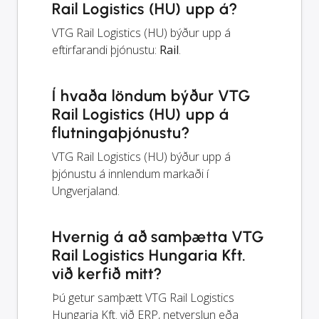
Rail Logistics (HU) upp á?
VTG Rail Logistics (HU) býður upp á
eftirfarandi þjónustu:
Rail
.
Í hvaða löndum býður VTG
Rail Logistics (HU) upp á
flutningaþjónustu?
VTG Rail Logistics (HU) býður upp á
þjónustu á innlendum markaði í
Ungverjaland.
Hvernig á að samþætta VTG
Rail Logistics Hungaria Kft.
við kerfið mitt?
Þú getur samþætt VTG Rail Logistics
Hungaria Kft. við ERP, netverslun eða