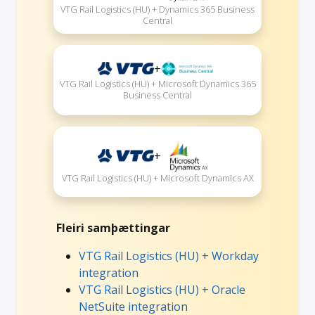
VTG Rail Logistics (HU) + Dynamics 365 Business
Central
+
VTG Rail Logistics (HU) + Microsoft Dynamics 365
Business Central
+
VTG Rail Logistics (HU) + Microsoft Dynamics AX
Fleiri samþættingar
VTG Rail Logistics (HU) + Workday
integration
VTG Rail Logistics (HU) + Oracle
NetSuite integration