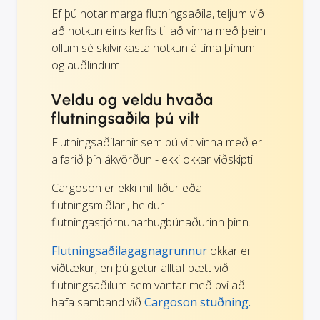
Ef þú notar marga flutningsaðila, teljum við
að notkun eins kerfis til að vinna með þeim
öllum sé skilvirkasta notkun á tíma þínum
og auðlindum.
Veldu og veldu hvaða
flutningsaðila þú vilt
Flutningsaðilarnir sem þú vilt vinna með er
alfarið þín ákvörðun - ekki okkar viðskipti.
Cargoson er ekki milliliður eða
flutningsmiðlari, heldur
flutningastjórnunarhugbúnaðurinn þinn.
Flutningsaðilagagnagrunnur
okkar er
víðtækur, en þú getur alltaf bætt við
flutningsaðilum sem vantar með því að
hafa samband við
Cargoson stuðning.