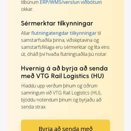
tilbúnum
ERP/WMS/verslun viðbótum
okkar.
Sérmerktar tilkynningar
Allar
flutningatengdar tilkynningar
til
samstarfsaðila þinna, viðskiptavina og
samstarfsfélaga eru sérmerktar og líta eins
út, óháð því hvaða flutningsaðila þú notar.
Hvernig á að byrja að senda
með VTG Rail Logistics (HU)
Hladdu upp verðum þínum og öðrum
samningum við VTG Rail Logistics (HU),
bjóddu notendum þínum og byrjaðu að
senda strax.
Byrja að senda með