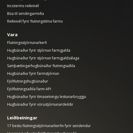
Incoterms reiknivél
Búa til sendingarmiða
Reiknivél fyrir flutningstíma farms
Vara
Flutningsstjórnunarkerfi
Hugbúnaður fyrir stjórnun farmgjalda
Hugbúnaður fyrir stjórnun farmgjaldsálaga
Samþættingarhugbúnaður flutningsaðila
Hugbúnaður fyrir farmstjórnun
Fjölflutningshugbúnaður
Fjölflutningsaðila farm-API
Hugbúnaður fyrir tímasetningu lestunarbryggju
Hugbúnaður fyrir vörustjórnunardeildir
Leiðbeiningar
17 bestu flutningsstjórnunarkerfin fyrir sendendur