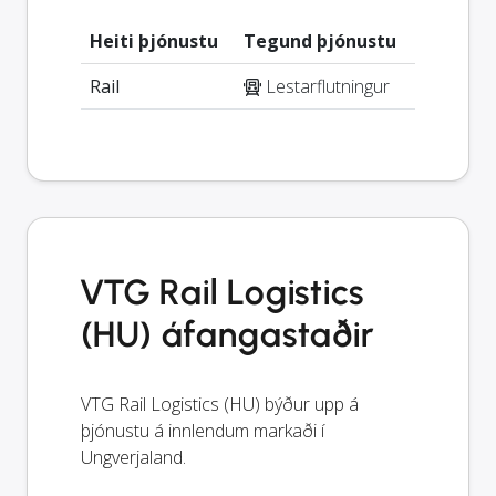
Heiti þjónustu
Tegund þjónustu
Rail
Lestarflutningur
VTG Rail Logistics
(HU) áfangastaðir
VTG Rail Logistics (HU) býður upp á
þjónustu á innlendum markaði í
Ungverjaland.