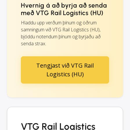
Hvernig á að byrja að senda
með VTG Rail Logistics (HU)
Hladdu upp verðum þínum og öðrum
samningum við VTG Rail Logistics (HU),
bjóddu notendum þínum og byrjaðu að
senda strax.
Tengjast við VTG Rail
Logistics (HU)
VTG Rail Logistics