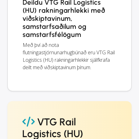
Deildu VTG Rail Logistics
(HU) rakningarhlekki með
viðskiptavinum,
samstarfsaðilum og
samstarfsfélögum
Með því að nota
flutningastjórnunarhugbúnað eru VTG Rail
Logistics (HU) rakningarhlekkir sjálfkrafa
deilt með viðskiptavinum þínum.
VTG Rail
Logistics (HU)