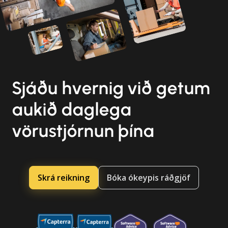
Sjáðu hvernig við getum
aukið daglega
vörustjórnun þína
Skrá reikning
Bóka ókeypis ráðgjöf