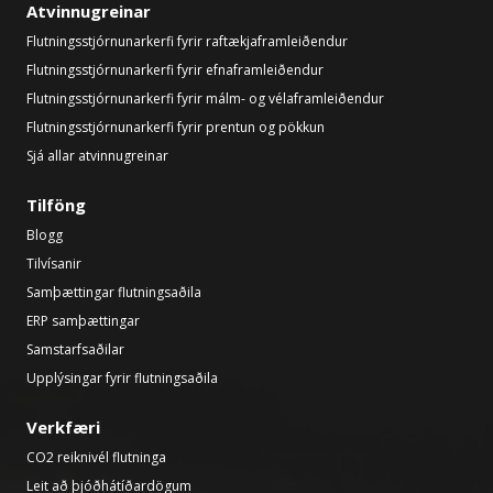
Atvinnugreinar
Flutningsstjórnunarkerfi fyrir raftækjaframleiðendur
Flutningsstjórnunarkerfi fyrir efnaframleiðendur
Flutningsstjórnunarkerfi fyrir málm- og vélaframleiðendur
Flutningsstjórnunarkerfi fyrir prentun og pökkun
Sjá allar atvinnugreinar
Tilföng
Blogg
Tilvísanir
Samþættingar flutningsaðila
ERP samþættingar
Samstarfsaðilar
Upplýsingar fyrir flutningsaðila
Verkfæri
CO2 reiknivél flutninga
Leit að þjóðhátíðardögum