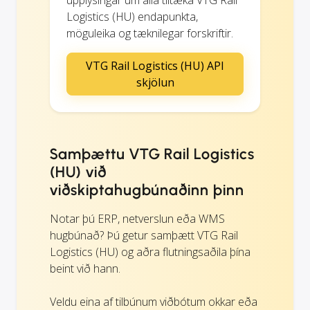
Logistics (HU) endapunkta,
möguleika og tæknilegar forskriftir.
VTG Rail Logistics (HU) API
skjölun
Samþættu VTG Rail Logistics
(HU) við
viðskiptahugbúnaðinn þinn
Notar þú ERP, netverslun eða WMS
hugbúnað? Þú getur samþætt VTG Rail
Logistics (HU) og aðra flutningsaðila þína
beint við hann.
Veldu eina af tilbúnum viðbótum okkar eða