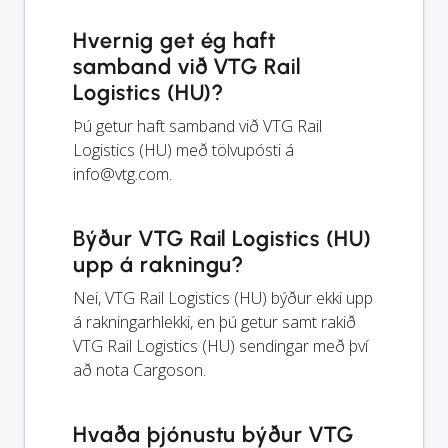
Hvernig get ég haft
samband við VTG Rail
Logistics (HU)?
Þú getur haft samband við VTG Rail
Logistics (HU) með tölvupósti á
info@vtg.com
.
Býður VTG Rail Logistics (HU)
upp á rakningu?
Nei, VTG Rail Logistics (HU) býður ekki upp
á rakningarhlekki, en þú getur samt rakið
VTG Rail Logistics (HU) sendingar með því
að nota Cargoson.
Hvaða þjónustu býður VTG