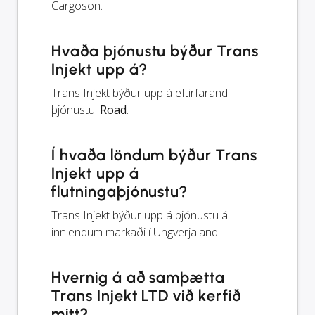
Cargoson.
Hvaða þjónustu býður Trans
Injekt upp á?
Trans Injekt býður upp á eftirfarandi
þjónustu:
Road
.
Í hvaða löndum býður Trans
Injekt upp á
flutningaþjónustu?
Trans Injekt býður upp á þjónustu á
innlendum markaði í Ungverjaland.
Hvernig á að samþætta
Trans Injekt LTD við kerfið
mitt?