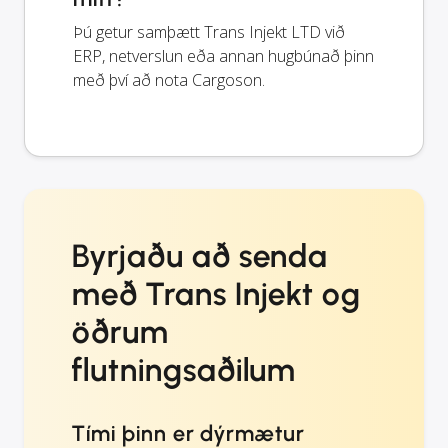
Þú getur samþætt Trans Injekt LTD við
ERP, netverslun eða annan hugbúnað þinn
með því að nota Cargoson.
Byrjaðu að senda
með Trans Injekt og
öðrum
flutningsaðilum
Tími þinn er dýrmætur