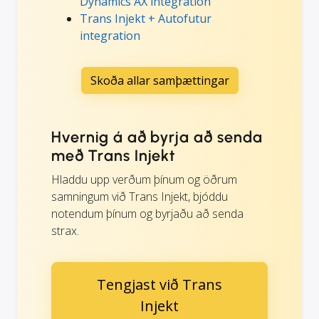
Dynamics AX integration
Trans Injekt + Autofutur
integration
Skoða allar samþættingar
Hvernig á að byrja að senda
með Trans Injekt
Hladdu upp verðum þínum og öðrum
samningum við Trans Injekt, bjóddu
notendum þínum og byrjaðu að senda
strax.
Tengjast við Trans
Injekt