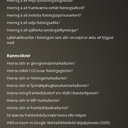
Hvernig á að velja fjölflutningshugbúnað?
Hvernig á að framkvæma einfalt flutningsútboð?
Hvernig á að innleiða flutningsstjórnunarkerfi?
Hvernig á að velja flutningsaðila?
Hvernig á að sjálfvirka sendingatilkynningar?
Lykilmælikvarðar í flutningum sem allir vörustjórar ættu að fylgjast
með
Rannsóknir
Hversu stór er gervigreindarmarkaðurinn?
Hversu mikið CO2 losar flutningageirinn?
Hversu stór er flutningamarkaðurinn?
Hversu stór er fyrirtækjahugbúnaðarmarkaðurinn?
Hversu mörg framleiðslustörf eru ófyllt í Bandaríkjunum?
Hversu stór er ERP markaðurinn?
Hversu stór er framleiðsluiðnaðurinn?
50 stærstu framleiðslufyrirtæki heims eftir tekjum
AWS vs Azure vs Google: Markaðshlutdeild skýjaþjónustu (2025)