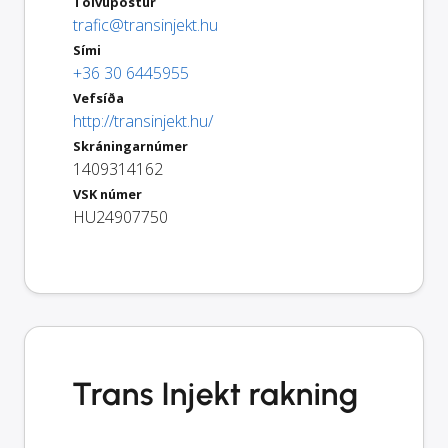
Tölvupóstur
trafic@transinjekt.hu
Sími
+36 30 6445955
Vefsíða
http://transinjekt.hu/
Skráningarnúmer
1409314162
VSK númer
HU24907750
Trans Injekt rakning