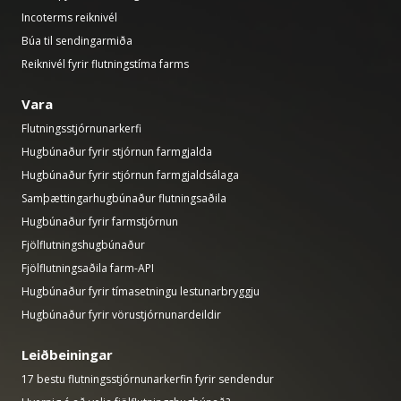
Incoterms reiknivél
Búa til sendingarmiða
Reiknivél fyrir flutningstíma farms
Vara
Flutningsstjórnunarkerfi
Hugbúnaður fyrir stjórnun farmgjalda
Hugbúnaður fyrir stjórnun farmgjaldsálaga
Samþættingarhugbúnaður flutningsaðila
Hugbúnaður fyrir farmstjórnun
Fjölflutningshugbúnaður
Fjölflutningsaðila farm-API
Hugbúnaður fyrir tímasetningu lestunarbryggju
Hugbúnaður fyrir vörustjórnunardeildir
Leiðbeiningar
17 bestu flutningsstjórnunarkerfin fyrir sendendur