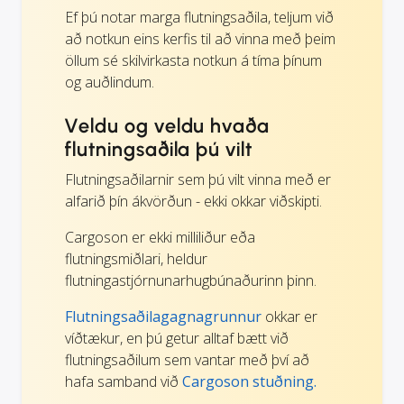
Ef þú notar marga flutningsaðila, teljum við
að notkun eins kerfis til að vinna með þeim
öllum sé skilvirkasta notkun á tíma þínum
og auðlindum.
Veldu og veldu hvaða
flutningsaðila þú vilt
Flutningsaðilarnir sem þú vilt vinna með er
alfarið þín ákvörðun - ekki okkar viðskipti.
Cargoson er ekki milliliður eða
flutningsmiðlari, heldur
flutningastjórnunarhugbúnaðurinn þinn.
Flutningsaðilagagnagrunnur
okkar er
víðtækur, en þú getur alltaf bætt við
flutningsaðilum sem vantar með því að
hafa samband við
Cargoson stuðning.