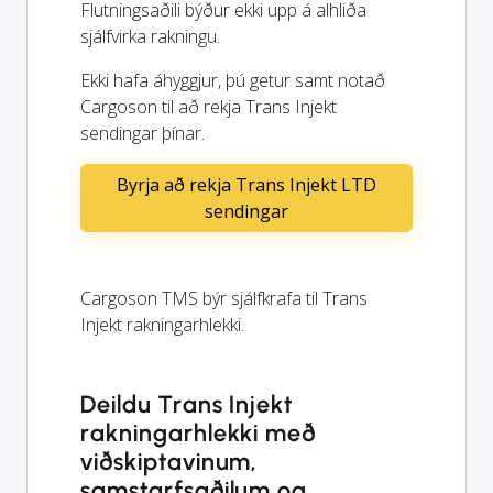
Flutningsaðili býður ekki upp á alhliða
sjálfvirka rakningu.
Ekki hafa áhyggjur, þú getur samt notað
Cargoson til að rekja Trans Injekt
sendingar þínar.
Byrja að rekja Trans Injekt LTD
sendingar
Cargoson TMS býr sjálfkrafa til Trans
Injekt rakningarhlekki.
Deildu Trans Injekt
rakningarhlekki með
viðskiptavinum,
samstarfsaðilum og