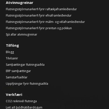
Atvinnugreinar
Flutningsstjórnunarkerfi fyrir raftækjaframleiðendur
Flutningsstjórnunarkerfi fyrir efnaframleiðendur
Flutningsstjórnunarkerfi fyrir málm- og vélaframleiðendur
Flutningsstjórnunarkerfi fyrir prentun og pökkun
Sjá allar atvinnugreinar
Tilföng
Blogg
Tilvísanir
Samþættingar flutningsaðila
ERP samþættingar
Samstarfsaðilar
Upplýsingar fyrir flutningsaðila
Verkfæri
CO2 reiknivél flutninga
Leit að þjóðhátíðardögum