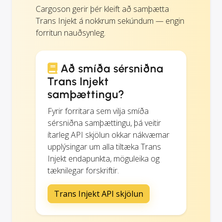
Cargoson gerir þér kleift að samþætta
Trans Injekt á nokkrum sekúndum — engin
forritun nauðsynleg.
Að smíða sérsniðna
Trans Injekt
samþættingu?
Fyrir forritara sem vilja smíða
sérsniðna samþættingu, þá veitir
ítarleg API skjölun okkar nákvæmar
upplýsingar um alla tiltæka Trans
Injekt endapunkta, möguleika og
tæknilegar forskriftir.
Trans Injekt API skjölun