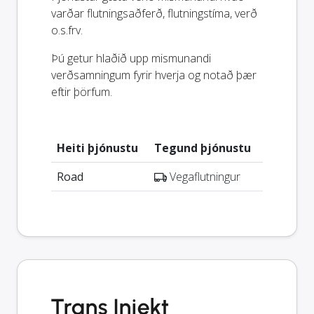
varðar flutningsaðferð, flutningstíma, verð
o.s.frv.
Þú getur hlaðið upp mismunandi
verðsamningum fyrir hverja og notað þær
eftir þörfum.
Heiti þjónustu
Tegund þjónustu
Road
Vegaflutningur
Trans Injekt