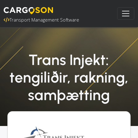
Transport Management Software
Trans Injekt:
tengiliðir, rakning,
samþætting