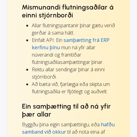
Mismunandi flutningsaðilar á
einni stjórnborði
Allar flutningspantanir þínar gætu verið
gerðar á sama hátt.
Einfalt API: Ein
samþætting frá ERP
kerfinu þínu
mun ná yfir allar
núverandi og framtíðar
flutningsaðilasamþættingar þínar.
Rektu allar sendingar þínar á einni
stjórnborði.
Að bæta við, fjarlægja eða skipta um
flutningsaðila er fljótlegt og auðvelt.
Ein samþætting til að ná yfir
þær allar
Byggðu þína eigin samþættingu, eða
hafðu
samband við okkur
til að nota eina af