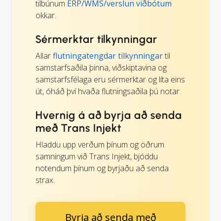
tilbúnum
ERP/WMS/verslun viðbótum
okkar.
Sérmerktar tilkynningar
Allar
flutningatengdar tilkynningar
til
samstarfsaðila þinna, viðskiptavina og
samstarfsfélaga eru sérmerktar og líta eins
út, óháð því hvaða flutningsaðila þú notar.
Hvernig á að byrja að senda
með Trans Injekt
Hladdu upp verðum þínum og öðrum
samningum við Trans Injekt, bjóddu
notendum þínum og byrjaðu að senda
strax.
Byrja að senda með