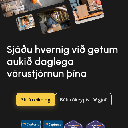
Sjáðu hvernig við getum
aukið daglega
vörustjórnun þína
Skrá reikning
Bóka ókeypis ráðgjöf