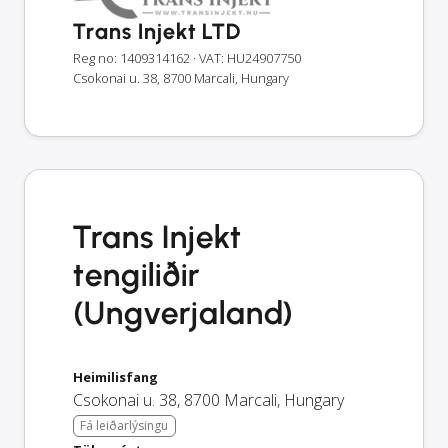
Trans Injekt LTD
Reg no: 1409314162
· VAT: HU24907750
Csokonai u. 38, 8700 Marcali, Hungary
Trans Injekt
tengiliðir
(Ungverjaland)
Heimilisfang
Csokonai u. 38
,
8700
Marcali
,
Hungary
Fá leiðarlýsingu