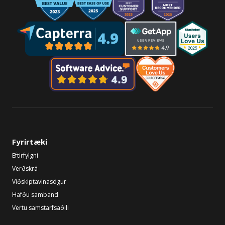
Fyrirtæki
Eftirfylgni
Verðskrá
Viðskiptavinasögur
Hafðu samband
Vertu samstarfsaðili