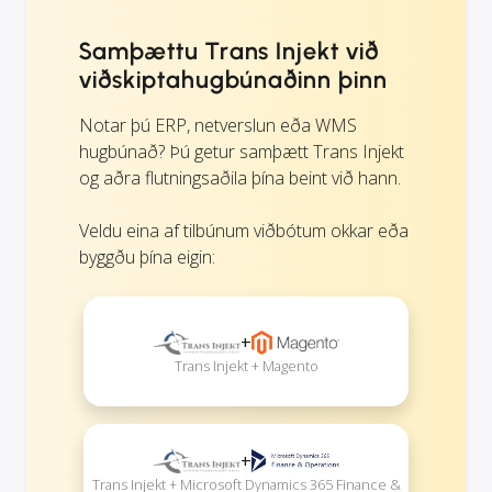
Samþættu Trans Injekt við
viðskiptahugbúnaðinn þinn
Notar þú ERP, netverslun eða WMS
hugbúnað? Þú getur samþætt Trans Injekt
og aðra flutningsaðila þína beint við hann.
Veldu eina af tilbúnum viðbótum okkar eða
byggðu þína eigin:
+
Trans Injekt + Magento
+
Trans Injekt + Microsoft Dynamics 365 Finance &