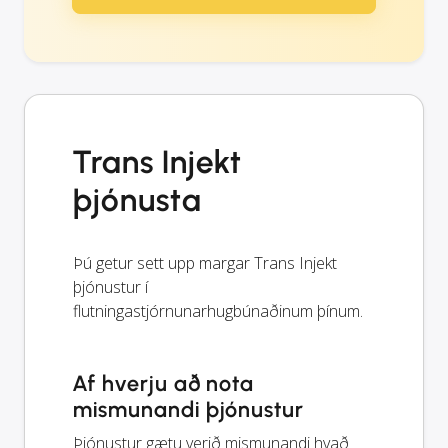
Trans Injekt
þjónusta
Þú getur sett upp margar Trans Injekt
þjónustur í
flutningastjórnunarhugbúnaðinum þínum.
Af hverju að nota
mismunandi þjónustur
Þjónustur gætu verið mismunandi hvað