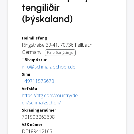
tengiliðir
(Þýskaland)
Heimilisfang
Ringstraße 39-41
,
70736
Fellbach
,
Germany
Fá leiðarlýsingu
Tölvupóstur
info@schmalz-schoen.de
Sími
+49711575670
Vefsíða
https://ntg.com/country/de-
en/schmalzschon/
Skráningarnúmer
70190B263698
VSK númer
DE189412163