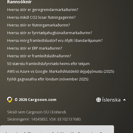
Rannsóknir
Hversu stór er gervigreindarmarkaðurinn?
Hversu mikið CO2 losar flutningageirinn?
Hversu stór er flutningamarkaðurinn?
Hversu stór er fyrirtækjahugbúnaðarmarkaðurinn?
Hversu mörg framleiðslustörf eru ófyllt í Bandaríkjunum?
Hversu stór er ERP markaðurinn?
Hversu stór er framleiðsluiðnaðurinn?
50 stærstu framleiðslufyrirtæki heims eftir tekjum
AWS vs Azure vs Google: Markaðshlutdeild skýjaþjónustu (2025)
Fjöldi gagnasafna eftir löndum (nóvember 2025)
Íslenska
© 2026 Cargoson.com
Skráð sem Cargoson OÜ í Eistlandi.
Skráningarnr: 14545832. VSK: EE102137680.
Höfuðstöðvar: Pärnu mnt. 141, 11314 Tallinn, Eistland