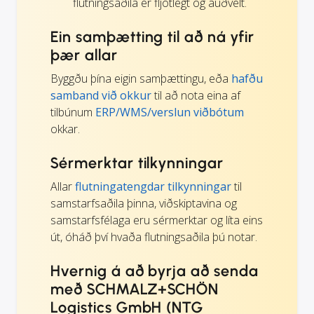
flutningsaðila er fljótlegt og auðvelt.
Ein samþætting til að ná yfir
þær allar
Byggðu þína eigin samþættingu, eða
hafðu
samband við okkur
til að nota eina af
tilbúnum
ERP/WMS/verslun viðbótum
okkar.
Sérmerktar tilkynningar
Allar
flutningatengdar tilkynningar
til
samstarfsaðila þinna, viðskiptavina og
samstarfsfélaga eru sérmerktar og líta eins
út, óháð því hvaða flutningsaðila þú notar.
Hvernig á að byrja að senda
með SCHMALZ+SCHÖN
Logistics GmbH (NTG