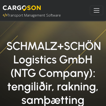
Transport Management Software
SCHMALZ+SCHÖN
Logistics GmbH
(NTG Company):
tengiliðir, rakning,
samþætting