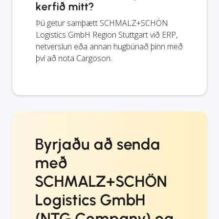
kerfið mitt?
Þú getur samþætt SCHMALZ+SCHÖN
Logistics GmbH Region Stuttgart við ERP,
netverslun eða annan hugbúnað þinn með
því að nota Cargoson.
Byrjaðu að senda
með
SCHMALZ+SCHÖN
Logistics GmbH
(NTG Company) og