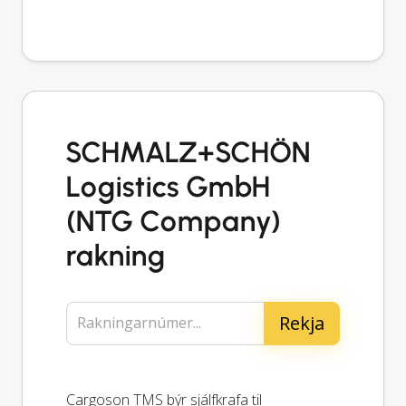
SCHMALZ+SCHÖN
Logistics GmbH
(NTG Company)
rakning
Rakningarnúmer...
Cargoson TMS býr sjálfkrafa til