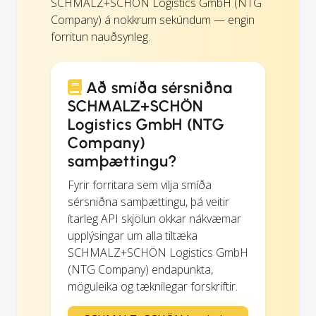
SCHMALZ+SCHÖN Logistics GmbH (NTG
Company) á nokkrum sekúndum — engin
forritun nauðsynleg.
Að smíða sérsniðna
SCHMALZ+SCHÖN
Logistics GmbH (NTG
Company)
samþættingu?
Fyrir forritara sem vilja smíða
sérsniðna samþættingu, þá veitir
ítarleg API skjölun okkar nákvæmar
upplýsingar um alla tiltæka
SCHMALZ+SCHÖN Logistics GmbH
(NTG Company) endapunkta,
möguleika og tæknilegar forskriftir.