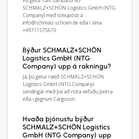
Þú getur haft samband við
SCHMALZ+SCHÖN Logistics GmbH (NTG
Company) með tölvupósti á
info@schmalz-schoen.de
eða í síma
+49711575670.
Býður SCHMALZ+SCHÖN
Logistics GmbH (NTG
Company) upp á rakningu?
Já, þú getur rakið SCHMALZ+SCHÖN
Logistics GmbH (NTG Company)
sendingar með því að nota vefsíðu þeirra
eða í gegnum Cargoson.
Hvaða þjónustu býður
SCHMALZ+SCHÖN Logistics
GmbH (NTG Company) upp