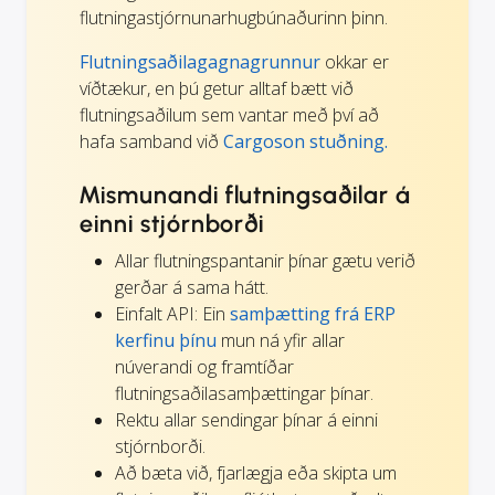
flutningastjórnunarhugbúnaðurinn þinn.
Flutningsaðilagagnagrunnur
okkar er
víðtækur, en þú getur alltaf bætt við
flutningsaðilum sem vantar með því að
hafa samband við
Cargoson stuðning.
Mismunandi flutningsaðilar á
einni stjórnborði
Allar flutningspantanir þínar gætu verið
gerðar á sama hátt.
Einfalt API: Ein
samþætting frá ERP
kerfinu þínu
mun ná yfir allar
núverandi og framtíðar
flutningsaðilasamþættingar þínar.
Rektu allar sendingar þínar á einni
stjórnborði.
Að bæta við, fjarlægja eða skipta um