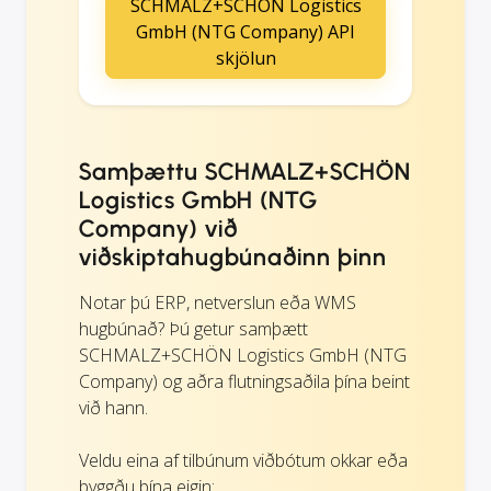
SCHMALZ+SCHÖN Logistics
GmbH (NTG Company) API
skjölun
Samþættu SCHMALZ+SCHÖN
Logistics GmbH (NTG
Company) við
viðskiptahugbúnaðinn þinn
Notar þú ERP, netverslun eða WMS
hugbúnað? Þú getur samþætt
SCHMALZ+SCHÖN Logistics GmbH (NTG
Company) og aðra flutningsaðila þína beint
við hann.
Veldu eina af tilbúnum viðbótum okkar eða
byggðu þína eigin: