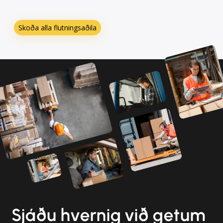
Skoða alla flutningsaðila
Sjáðu hvernig við getum