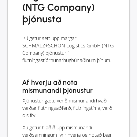
(NTG Company)
þjónusta
Þú getur sett upp margar
SCHMALZ+SCHÖN Logistics GmbH (NTG
Company) þjónustur í
flutningastjórnunarhugbúnaðinum þínum.
Af hverju að nota
mismunandi þjónustur
Þjónustur gætu verið mismunandi hvað
varðar flutningsaðferð, flutningstíma, verð
o.s.frv.
Þú getur hlaðið upp mismunandi
verðsamningum fyrir hverja og notað þær