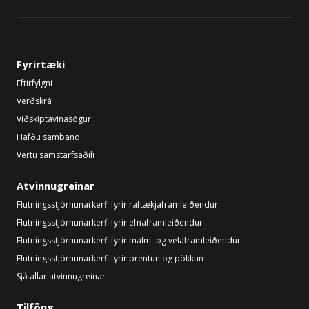
Fyrirtæki
Eftirfylgni
Verðskrá
Viðskiptavinasögur
Hafðu samband
Vertu samstarfsaðili
Atvinnugreinar
Flutningsstjórnunarkerfi fyrir raftækjaframleiðendur
Flutningsstjórnunarkerfi fyrir efnaframleiðendur
Flutningsstjórnunarkerfi fyrir málm- og vélaframleiðendur
Flutningsstjórnunarkerfi fyrir prentun og pökkun
Sjá allar atvinnugreinar
Tilföng