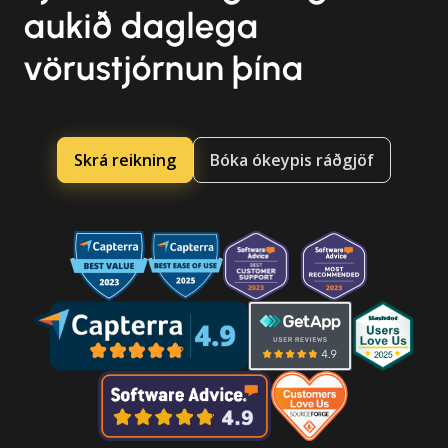
aukið daglega
vörustjórnun þína
Skrá reikning
Bóka ókeypis ráðgjöf