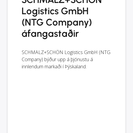
Logistics GmbH
(NTG Company)
áfangastaðir
SCHMALZ+SCHÖN Logistics GmbH (NTG
Company) býður upp á þjónustu á
innlendum markaði í Þýskaland.