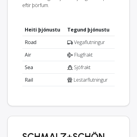
eftir þörfum.
Heiti þjónustu
Tegund þjónustu
Road
Vegaflutningur
Air
Flugfrakt
Sea
Sjófrakt
Rail
Lestarflutningur
SCHMALZ+SCHÖN