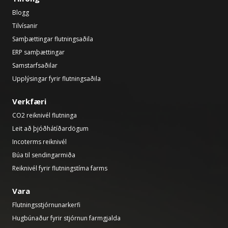
Blogg
Tilvísanir
Samþættingar flutningsaðila
ERP samþættingar
Samstarfsaðilar
Upplýsingar fyrir flutningsaðila
Verkfæri
CO2 reiknivél flutninga
Leit að þjóðhátíðardögum
Incoterms reiknivél
Búa til sendingarmiða
Reiknivél fyrir flutningstíma farms
Vara
Flutningsstjórnunarkerfi
Hugbúnaður fyrir stjórnun farmgjalda