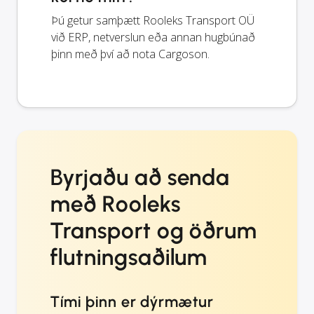
Þú getur samþætt Rooleks Transport OÜ
við ERP, netverslun eða annan hugbúnað
þinn með því að nota Cargoson.
Byrjaðu að senda
með Rooleks
Transport og öðrum
flutningsaðilum
Tími þinn er dýrmætur