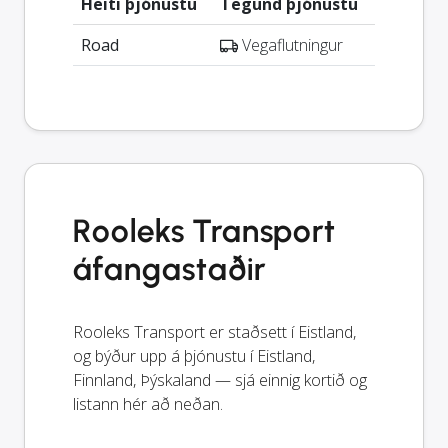
Heiti þjónustu
Tegund þjónustu
Road
Vegaflutningur
Rooleks Transport
áfangastaðir
Rooleks Transport er staðsett í Eistland,
og býður upp á þjónustu í Eistland,
Finnland, Þýskaland — sjá einnig kortið og
listann hér að neðan.