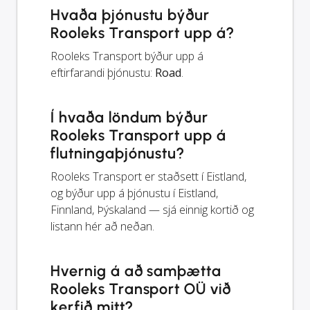
Hvaða þjónustu býður
Rooleks Transport upp á?
Rooleks Transport býður upp á
eftirfarandi þjónustu:
Road
.
Í hvaða löndum býður
Rooleks Transport upp á
flutningaþjónustu?
Rooleks Transport er staðsett í Eistland,
og býður upp á þjónustu í Eistland,
Finnland, Þýskaland — sjá einnig kortið og
listann hér að neðan.
Hvernig á að samþætta
Rooleks Transport OÜ við
kerfið mitt?