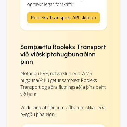
og tæknilegar forskriftir.
Rooleks Transport API skjölun
Samþættu Rooleks Transport
við viðskiptahugbúnaðinn
þinn
Notar þú ERP, netverslun eða WMS
hugbúnað? Þú getur samþætt Rooleks
Transport og aðra flutningsaðila þína beint
við hann.
Veldu eina af tilbúnum viðbótum okkar eða
byggðu þína eigin: