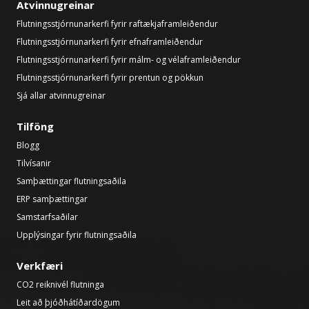
Atvinnugreinar
Flutningsstjórnunarkerfi fyrir raftækjaframleiðendur
Flutningsstjórnunarkerfi fyrir efnaframleiðendur
Flutningsstjórnunarkerfi fyrir málm- og vélaframleiðendur
Flutningsstjórnunarkerfi fyrir prentun og pökkun
Sjá allar atvinnugreinar
Tilföng
Blogg
Tilvísanir
Samþættingar flutningsaðila
ERP samþættingar
Samstarfsaðilar
Upplýsingar fyrir flutningsaðila
Verkfæri
CO2 reiknivél flutninga
Leit að þjóðhátíðardögum