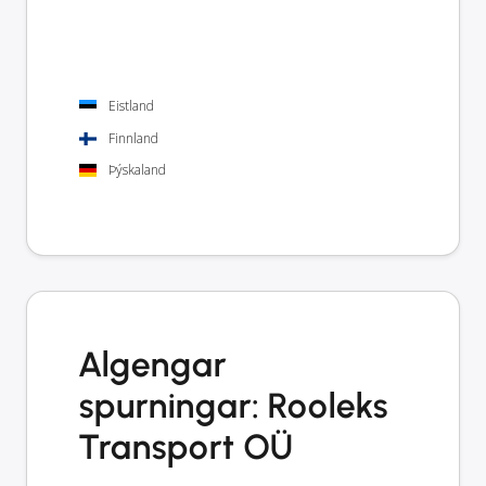
Eistland
Finnland
Þýskaland
Algengar
spurningar: Rooleks
Transport OÜ