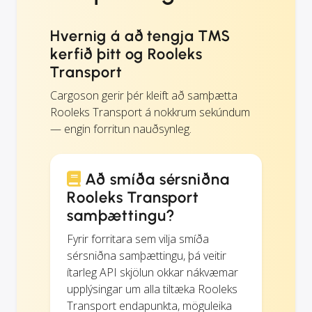
Hvernig á að tengja TMS
kerfið þitt og Rooleks
Transport
Cargoson gerir þér kleift að samþætta
Rooleks Transport á nokkrum sekúndum
— engin forritun nauðsynleg.
Að smíða sérsniðna
Rooleks Transport
samþættingu?
Fyrir forritara sem vilja smíða
sérsniðna samþættingu, þá veitir
ítarleg API skjölun okkar nákvæmar
upplýsingar um alla tiltæka Rooleks
Transport endapunkta, möguleika