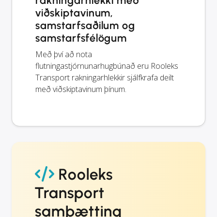
rakningarhlekki með
viðskiptavinum,
samstarfsaðilum og
samstarfsfélögum
Með því að nota
flutningastjórnunarhugbúnað eru Rooleks
Transport rakningarhlekkir sjálfkrafa deilt
með viðskiptavinum þínum.
Rooleks
Transport
samþætting