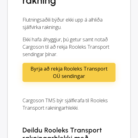
rakning
Flutningsaðili býður ekki upp á alhliða
sjálfvirka rakningu.
Ekki hafa áhyggjur, þú getur samt notað
Cargoson til að rekja Rooleks Transport
sendingar þínar.
Byrja að rekja Rooleks Transport
OÜ sendingar
Cargoson TMS býr sjálfkrafa til Rooleks
Transport rakningarhlekki.
Deildu Rooleks Transport