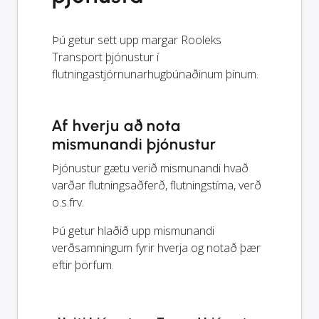
Þú getur sett upp margar Rooleks
Transport þjónustur í
flutningastjórnunarhugbúnaðinum þínum.
Af hverju að nota
mismunandi þjónustur
Þjónustur gætu verið mismunandi hvað
varðar flutningsaðferð, flutningstíma, verð
o.s.frv.
Þú getur hlaðið upp mismunandi
verðsamningum fyrir hverja og notað þær
eftir þörfum.