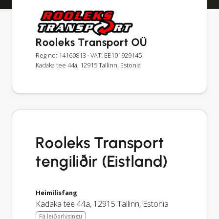
Rooleks Transport OÜ
Reg no: 14160813
· VAT: EE101929145
Kadaka tee 44a, 12915 Tallinn, Estonia
Rooleks Transport
tengiliðir (Eistland)
Heimilisfang
Kadaka tee 44a
,
12915
Tallinn
,
Estonia
Fá leiðarlýsingu