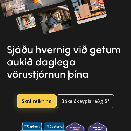
Sjáðu hvernig við getum
aukið daglega
vörustjórnun þína
Skrá reikning
Bóka ókeypis ráðgjöf