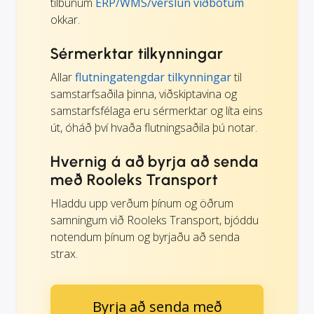
tilbúnum
ERP/WMS/verslun viðbótum
okkar.
Sérmerktar tilkynningar
Allar
flutningatengdar tilkynningar
til
samstarfsaðila þinna, viðskiptavina og
samstarfsfélaga eru sérmerktar og líta eins
út, óháð því hvaða flutningsaðila þú notar.
Hvernig á að byrja að senda
með Rooleks Transport
Hladdu upp verðum þínum og öðrum
samningum við Rooleks Transport, bjóddu
notendum þínum og byrjaðu að senda
strax.
Byrja að senda með