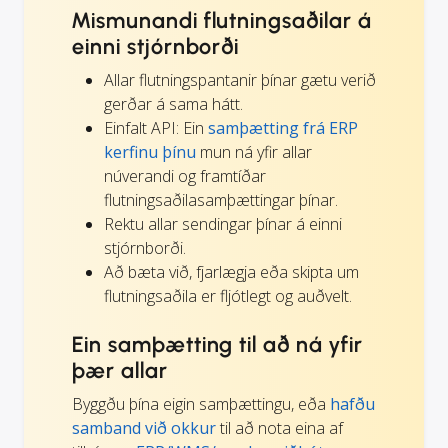
Mismunandi flutningsaðilar á
einni stjórnborði
Allar flutningspantanir þínar gætu verið
gerðar á sama hátt.
Einfalt API: Ein
samþætting frá ERP
kerfinu þínu
mun ná yfir allar
núverandi og framtíðar
flutningsaðilasamþættingar þínar.
Rektu allar sendingar þínar á einni
stjórnborði.
Að bæta við, fjarlægja eða skipta um
flutningsaðila er fljótlegt og auðvelt.
Ein samþætting til að ná yfir
þær allar
Byggðu þína eigin samþættingu, eða
hafðu
samband við okkur
til að nota eina af