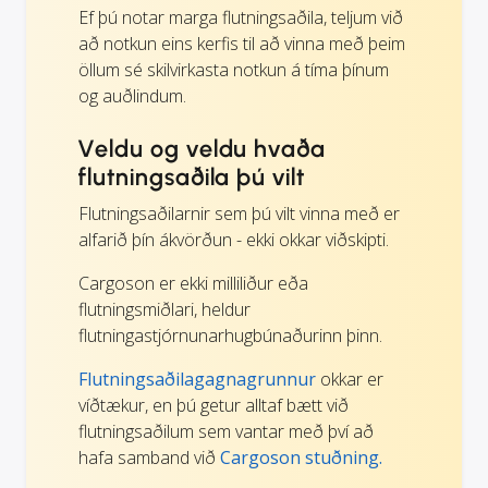
Ef þú notar marga flutningsaðila, teljum við
að notkun eins kerfis til að vinna með þeim
öllum sé skilvirkasta notkun á tíma þínum
og auðlindum.
Veldu og veldu hvaða
flutningsaðila þú vilt
Flutningsaðilarnir sem þú vilt vinna með er
alfarið þín ákvörðun - ekki okkar viðskipti.
Cargoson er ekki milliliður eða
flutningsmiðlari, heldur
flutningastjórnunarhugbúnaðurinn þinn.
Flutningsaðilagagnagrunnur
okkar er
víðtækur, en þú getur alltaf bætt við
flutningsaðilum sem vantar með því að
hafa samband við
Cargoson stuðning.