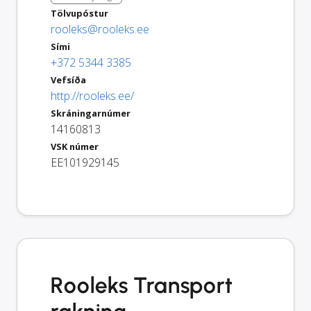
Tölvupóstur
rooleks@rooleks.ee
Sími
+372 5344 3385
Vefsíða
http://rooleks.ee/
Skráningarnúmer
14160813
VSK númer
EE101929145
Rooleks Transport