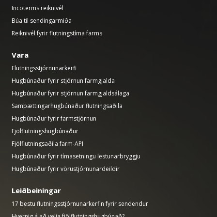
Incoterms reiknivél
Búa til sendingarmiða
Reiknivél fyrir flutningstíma farms
Vara
Flutningsstjórnunarkerfi
Hugbúnaður fyrir stjórnun farmgjalda
Hugbúnaður fyrir stjórnun farmgjaldsálaga
Samþættingarhugbúnaður flutningsaðila
Hugbúnaður fyrir farmstjórnun
Fjölflutningshugbúnaður
Fjölflutningsaðila farm-API
Hugbúnaður fyrir tímasetningu lestunarbryggju
Hugbúnaður fyrir vörustjórnunardeildir
Leiðbeiningar
17 bestu flutningsstjórnunarkerfin fyrir sendendur
Hvernig á að velja fjölflutningshugbúnað?