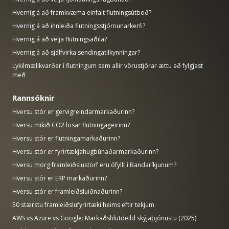
Hvernig á að framkvæma einfalt flutningsútboð?
Hvernig á að innleiða flutningsstjórnunarkerfi?
Hvernig á að velja flutningsaðila?
Hvernig á að sjálfvirka sendingatilkynningar?
Lykilmælikvarðar í flutningum sem allir vörustjórar ættu að fylgjast
með
Rannsóknir
Hversu stór er gervigreindarmarkaðurinn?
Hversu mikið CO2 losar flutningageirinn?
Hversu stór er flutningamarkaðurinn?
Hversu stór er fyrirtækjahugbúnaðarmarkaðurinn?
Hversu mörg framleiðslustörf eru ófyllt í Bandaríkjunum?
Hversu stór er ERP markaðurinn?
Hversu stór er framleiðsluiðnaðurinn?
50 stærstu framleiðslufyrirtæki heims eftir tekjum
AWS vs Azure vs Google: Markaðshlutdeild skýjaþjónustu (2025)