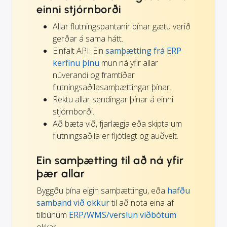
einni stjórnborði
Allar flutningspantanir þínar gætu verið
gerðar á sama hátt.
Einfalt API: Ein
samþætting frá ERP
kerfinu þínu
mun ná yfir allar
núverandi og framtíðar
flutningsaðilasamþættingar þínar.
Rektu allar sendingar þínar á einni
stjórnborði.
Að bæta við, fjarlægja eða skipta um
flutningsaðila er fljótlegt og auðvelt.
Ein samþætting til að ná yfir
þær allar
Byggðu þína eigin samþættingu, eða
hafðu
samband við okkur
til að nota eina af
tilbúnum
ERP/WMS/verslun viðbótum