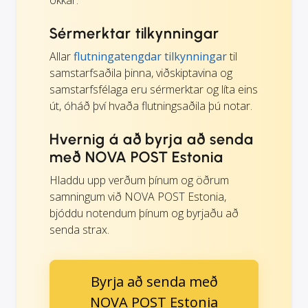
okkar.
Sérmerktar tilkynningar
Allar
flutningatengdar tilkynningar
til
samstarfsaðila þinna, viðskiptavina og
samstarfsfélaga eru sérmerktar og líta eins
út, óháð því hvaða flutningsaðila þú notar.
Hvernig á að byrja að senda
með NOVA POST Estonia
Hladdu upp verðum þínum og öðrum
samningum við NOVA POST Estonia,
bjóddu notendum þínum og byrjaðu að
senda strax.
Byrja að senda með
NOVA POST Estonia