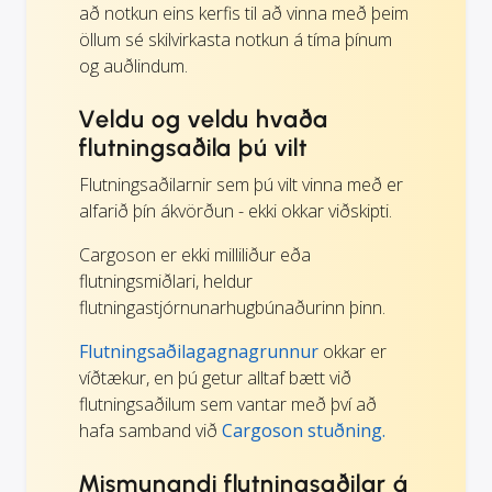
að notkun eins kerfis til að vinna með þeim
öllum sé skilvirkasta notkun á tíma þínum
og auðlindum.
Veldu og veldu hvaða
flutningsaðila þú vilt
Flutningsaðilarnir sem þú vilt vinna með er
alfarið þín ákvörðun - ekki okkar viðskipti.
Cargoson er ekki milliliður eða
flutningsmiðlari, heldur
flutningastjórnunarhugbúnaðurinn þinn.
Flutningsaðilagagnagrunnur
okkar er
víðtækur, en þú getur alltaf bætt við
flutningsaðilum sem vantar með því að
hafa samband við
Cargoson stuðning.
Mismunandi flutningsaðilar á