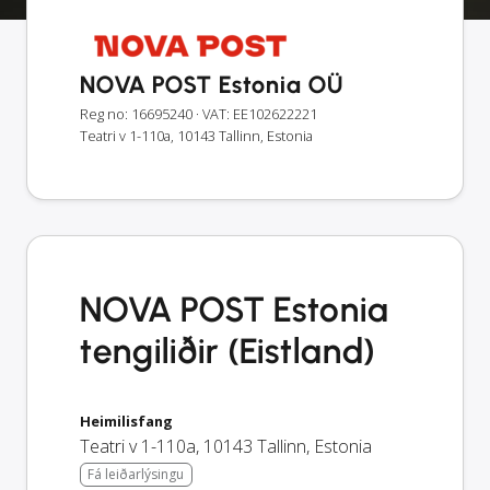
NOVA POST Estonia OÜ
Reg no: 16695240
· VAT: EE102622221
Teatri v 1-110a, 10143 Tallinn, Estonia
NOVA POST Estonia
tengiliðir (Eistland)
Heimilisfang
Teatri v 1-110a
,
10143
Tallinn
,
Estonia
Fá leiðarlýsingu