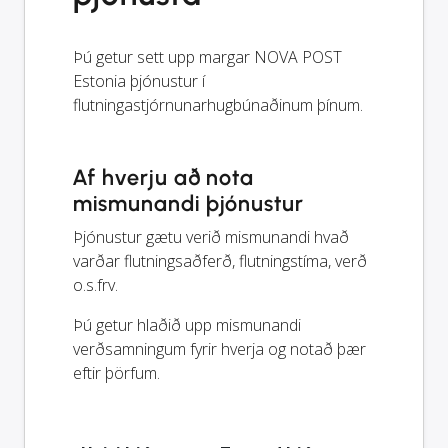
Þú getur sett upp margar NOVA POST
Estonia þjónustur í
flutningastjórnunarhugbúnaðinum þínum.
Af hverju að nota
mismunandi þjónustur
Þjónustur gætu verið mismunandi hvað
varðar flutningsaðferð, flutningstíma, verð
o.s.frv.
Þú getur hlaðið upp mismunandi
verðsamningum fyrir hverja og notað þær
eftir þörfum.