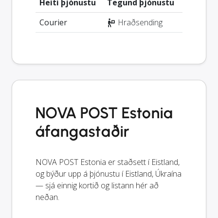
Heiti þjónustu
Tegund þjónustu
Courier
Hraðsending
NOVA POST Estonia
áfangastaðir
NOVA POST Estonia er staðsett í Eistland,
og býður upp á þjónustu í Eistland, Úkraína
— sjá einnig kortið og listann hér að
neðan.