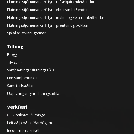
Flutningsstjórnunarkerfi fyrir raftækjaframleiðendur
Flutningsstjórnunarkerfi fyrir efnaframleiðendur
Flutningsstjórnunarkerfi fyrir málm- og vélaframleiðendur
Flutningsstjórnunarkerfi fyrir prentun og pökkun
Sjá allar atvinnugreinar
Tilföng
Blogg
Tilvísanir
Samþættingar flutningsaðila
ERP samþættingar
Samstarfsaðilar
Upplýsingar fyrir flutningsaðila
Verkfæri
CO2 reiknivél flutninga
Leit að þjóðhátíðardögum
Incoterms reiknivél