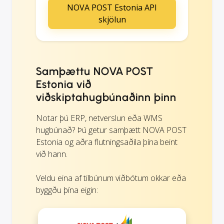
NOVA POST Estonia API
skjölun
Samþættu NOVA POST
Estonia við
viðskiptahugbúnaðinn þinn
Notar þú ERP, netverslun eða WMS
hugbúnað? Þú getur samþætt NOVA POST
Estonia og aðra flutningsaðila þína beint
við hann.
Veldu eina af tilbúnum viðbótum okkar eða
byggðu þína eigin: