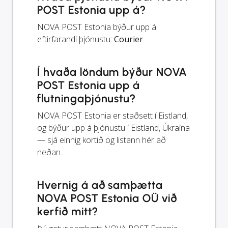
POST Estonia upp á?
NOVA POST Estonia býður upp á
eftirfarandi þjónustu:
Courier
.
Í hvaða löndum býður NOVA
POST Estonia upp á
flutningaþjónustu?
NOVA POST Estonia er staðsett í Eistland,
og býður upp á þjónustu í Eistland, Úkraína
— sjá einnig kortið og listann hér að
neðan.
Hvernig á að samþætta
NOVA POST Estonia OÜ við
kerfið mitt?