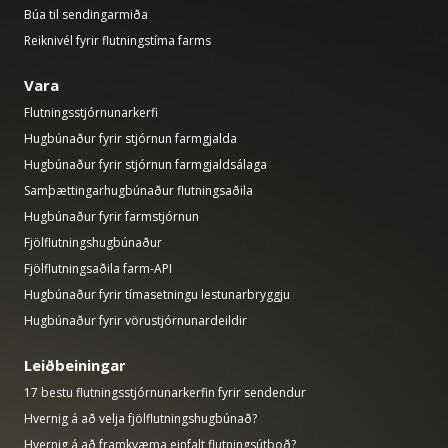
Búa til sendingarmiða
Reiknivél fyrir flutningstíma farms
Vara
Flutningsstjórnunarkerfi
Hugbúnaður fyrir stjórnun farmgjalda
Hugbúnaður fyrir stjórnun farmgjaldsálaga
Samþættingarhugbúnaður flutningsaðila
Hugbúnaður fyrir farmstjórnun
Fjölflutningshugbúnaður
Fjölflutningsaðila farm-API
Hugbúnaður fyrir tímasetningu lestunarbryggju
Hugbúnaður fyrir vörustjórnunardeildir
Leiðbeiningar
17 bestu flutningsstjórnunarkerfin fyrir sendendur
Hvernig á að velja fjölflutningshugbúnað?
Hvernig á að framkvæma einfalt flutningsútboð?