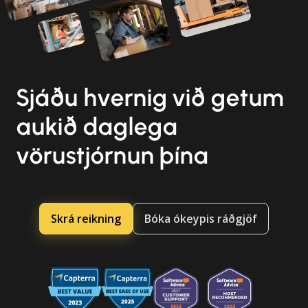
Sjáðu hvernig við getum
aukið daglega
vörustjórnun þína
Skrá reikning
Bóka ókeypis ráðgjöf