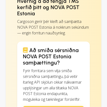
Hvernig á að tengja TMS
kerfið þitt og NOVA POST
Estonia
Cargoson gerir þér kleift að samþætta
NOVA POST Estonia á nokkrum sekúndum
— engin forritun nauðsynleg.
Að smíða sérsniðna
NOVA POST Estonia
samþættingu?
Fyrir forritara sem vilja smíða
sérsniðna samþættingu, þá veitir
ítarleg API skjölun okkar nákvæmar
upplýsingar um alla tiltæka NOVA
POST Estonia endapunkta,
möguleika og tæknilegar forskriftir.