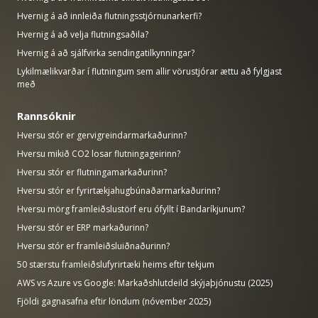
Hvernig á að innleiða flutningsstjórnunarkerfi?
Hvernig á að velja flutningsaðila?
Hvernig á að sjálfvirka sendingatilkynningar?
Lykilmælikvarðar í flutningum sem allir vörustjórar ættu að fylgjast
með
Rannsóknir
Hversu stór er gervigreindarmarkaðurinn?
Hversu mikið CO2 losar flutningageirinn?
Hversu stór er flutningamarkaðurinn?
Hversu stór er fyrirtækjahugbúnaðarmarkaðurinn?
Hversu mörg framleiðslustörf eru ófyllt í Bandaríkjunum?
Hversu stór er ERP markaðurinn?
Hversu stór er framleiðsluiðnaðurinn?
50 stærstu framleiðslufyrirtæki heims eftir tekjum
AWS vs Azure vs Google: Markaðshlutdeild skýjaþjónustu (2025)
Fjöldi gagnasafna eftir löndum (nóvember 2025)