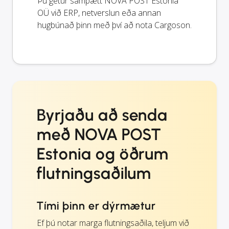
Þú getur samþætt NOVA POST Estonia
OÜ við ERP, netverslun eða annan
hugbúnað þinn með því að nota Cargoson.
Byrjaðu að senda
með NOVA POST
Estonia og öðrum
flutningsaðilum
Tími þinn er dýrmætur
Ef þú notar marga flutningsaðila, teljum við