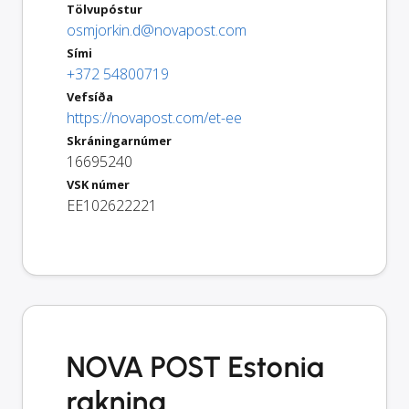
Tölvupóstur
osmjorkin.d@novapost.com
Sími
+372 54800719
Vefsíða
https://novapost.com/et-ee
Skráningarnúmer
16695240
VSK númer
EE102622221
NOVA POST Estonia
rakning