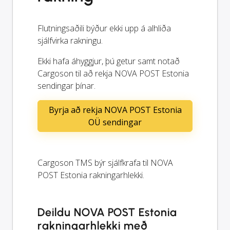
Flutningsaðili býður ekki upp á alhliða
sjálfvirka rakningu.
Ekki hafa áhyggjur, þú getur samt notað
Cargoson til að rekja NOVA POST Estonia
sendingar þínar.
Byrja að rekja NOVA POST Estonia
OÜ sendingar
Cargoson TMS býr sjálfkrafa til NOVA
POST Estonia rakningarhlekki.
Deildu NOVA POST Estonia
rakningarhlekki með