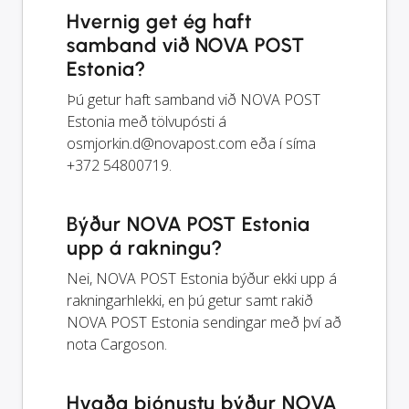
Hvernig get ég haft
samband við NOVA POST
Estonia?
Þú getur haft samband við NOVA POST
Estonia með tölvupósti á
osmjorkin.d@novapost.com
eða í síma
+372 54800719.
Býður NOVA POST Estonia
upp á rakningu?
Nei, NOVA POST Estonia býður ekki upp á
rakningarhlekki, en þú getur samt rakið
NOVA POST Estonia sendingar með því að
nota Cargoson.
Hvaða þjónustu býður NOVA