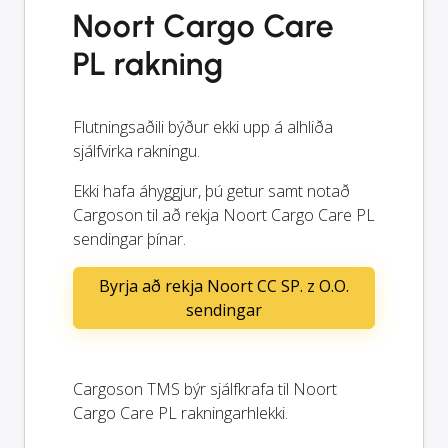
Noort Cargo Care
PL rakning
Flutningsaðili býður ekki upp á alhliða
sjálfvirka rakningu.
Ekki hafa áhyggjur, þú getur samt notað
Cargoson til að rekja Noort Cargo Care PL
sendingar þínar.
Byrja að rekja Noort CC SP. z O.O.
sendingar
Cargoson TMS býr sjálfkrafa til Noort
Cargo Care PL rakningarhlekki.