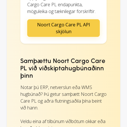
Cargo Care PL endapunkta,
möguleika og tæknilegar forskriftir.
Noort Cargo Care PL API
skjölun
Samþættu Noort Cargo Care
PL við viðskiptahugbúnaðinn
þinn
Notar þú ERP, netverslun eða WMS
hugbúnað? Þú getur samþætt Noort Cargo
Care PL og aðra flutningsaðila þína beint
við hann.
Veldu eina af tilbúnum viðbótum okkar eða