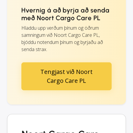
Hvernig á að byrja að senda
með Noort Cargo Care PL
Hladdu upp verðum þínum og öðrum
samningum við Noort Cargo Care PL,
bjóddu notendum þínum og byrjaðu að
senda strax.
Tengjast við Noort
Cargo Care PL