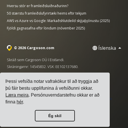
Hversu stór er framleiðsluiðnaðurinn?
50 stærstu framleiðslufyrirtæki heims eftir tekjum
AWS vs Azure vs Google: Markaðshlutdeild skýjaþjónustu (2025)
Fjöldi gagnasafna eftir löndum (nóvember 2025)
Íslenska
© 2026 Cargoson.com
Skráð sem Cargoson OÜ í Eistlandi.
Skráningarnr: 14545832. VSK: EE102137680.
Höfuðstöðvar: Pärnu mnt. 141, 11314 Tallinn, Eistland
Þessi vefsíða notar vafrakökur til að tryggja að
·
+372 5555 0028
hello@cargoson.com
þú fáir bestu upplifunina á vefsíðunni okkar.
Læra meira
. Persónuverndarstefnu okkar er að
Þjónustuskilmálar
|
Persónuverndarstefna
|
Stefna um
finna
hér
.
vafrakökur
Ég skil