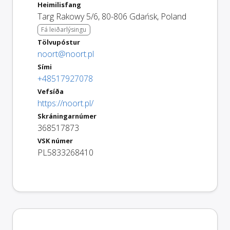
Heimilisfang
Targ Rakowy 5/6
,
80-806
Gdańsk
,
Poland
Fá leiðarlýsingu
Tölvupóstur
noort@noort.pl
Sími
+48517927078
Vefsíða
https://noort.pl/
Skráningarnúmer
368517873
VSK númer
PL5833268410