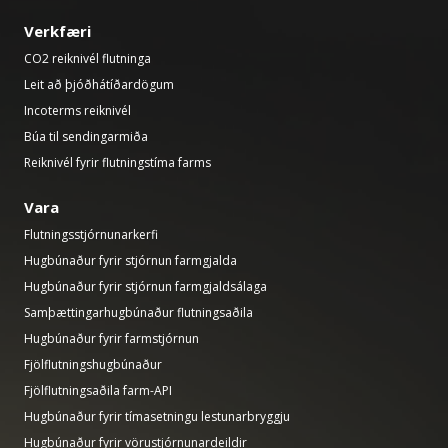
Verkfæri
CO2 reiknivél flutninga
Leit að þjóðhátíðardögum
Incoterms reiknivél
Búa til sendingarmiða
Reiknivél fyrir flutningstíma farms
Vara
Flutningsstjórnunarkerfi
Hugbúnaður fyrir stjórnun farmgjalda
Hugbúnaður fyrir stjórnun farmgjaldsálaga
Samþættingarhugbúnaður flutningsaðila
Hugbúnaður fyrir farmstjórnun
Fjölflutningshugbúnaður
Fjölflutningsaðila farm-API
Hugbúnaður fyrir tímasetningu lestunarbryggju
Hugbúnaður fyrir vörustjórnunardeildir