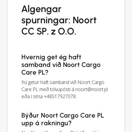
Algengar
spurningar: Noort
CC SP. z O.O.
Hvernig get ég haft
samband við Noort Cargo
Care PL?
Þú getur haft samband við Noort Cargo
Care PL með tölvupósti á
noort@noort.pl
eða í síma +48517927078.
Býður Noort Cargo Care PL
upp á rakningu?