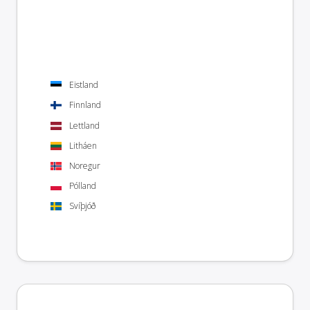
Eistland
Finnland
Lettland
Litháen
Noregur
Pólland
Svíþjóð