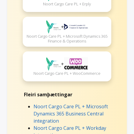
Noort Cargo Care PL + Erply
+
Noort Cargo Care PL + Microsoft Dynamics 365
Finance & Operations
+
Noort Cargo Care PL + WooCommerce
Fleiri samþættingar
Noort Cargo Care PL + Microsoft
Dynamics 365 Business Central
integration
Noort Cargo Care PL + Workday