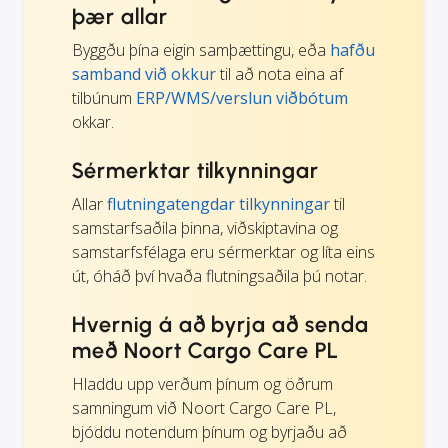
þær allar
Byggðu þína eigin samþættingu, eða
hafðu
samband við okkur
til að nota eina af
tilbúnum
ERP/WMS/verslun viðbótum
okkar.
Sérmerktar tilkynningar
Allar
flutningatengdar tilkynningar
til
samstarfsaðila þinna, viðskiptavina og
samstarfsfélaga eru sérmerktar og líta eins
út, óháð því hvaða flutningsaðila þú notar.
Hvernig á að byrja að senda
með Noort Cargo Care PL
Hladdu upp verðum þínum og öðrum
samningum við Noort Cargo Care PL,
bjóddu notendum þínum og byrjaðu að