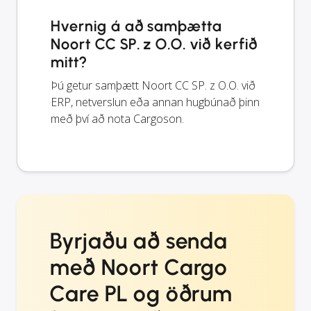
Hvernig á að samþætta
Noort CC SP. z O.O. við kerfið
mitt?
Þú getur samþætt Noort CC SP. z O.O. við
ERP, netverslun eða annan hugbúnað þinn
með því að nota Cargoson.
Byrjaðu að senda
með Noort Cargo
Care PL og öðrum