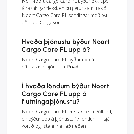
Nei, Noort Cargo Care PL býður ekki upp
á rakningarhlekki, en þú getur samt rakið
Noort Cargo Care PL sendingar með því
að nota Cargoson.
Hvaða þjónustu býður Noort
Cargo Care PL upp á?
Noort Cargo Care PL býður upp á
eftirfarandi þjónustu:
Road
.
Í hvaða löndum býður Noort
Cargo Care PL upp á
flutningaþjónustu?
Noort Cargo Care PL er staðsett í Pólland,
en býður upp á þjónustu í 7 löndum — sjá
kortið og listann hér að neðan.