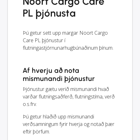
Noort Cargo Care
PL þjónusta
Þú getur sett upp margar Noort Cargo
Care PL þjónustur í
flutningastjórnunarhugbúnaðinum þínum.
Af hverju að nota
mismunandi þjónustur
Þjónustur gætu verið mismunandi hvað
varðar flutningsaðferð, flutningstíma, verð
o.s.frv.
Þú getur hlaðið upp mismunandi
verðsamningum fyrir hverja og notað þær
eftir þörfum.