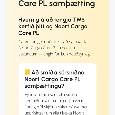
Care PL samþætting
Hvernig á að tengja TMS
kerfið þitt og Noort Cargo
Care PL
Cargoson gerir þér kleift að samþætta
Noort Cargo Care PL á nokkrum
sekúndum — engin forritun nauðsynleg.
Að smíða sérsniðna
Noort Cargo Care PL
samþættingu?
Fyrir forritara sem vilja smíða
sérsniðna samþættingu, þá veitir
ítarleg API skjölun okkar nákvæmar
upplýsingar um alla tiltæka Noort