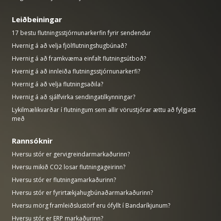
Leiðbeiningar
17 bestu flutningsstjórnunarkerfin fyrir sendendur
Hvernig á að velja fjölflutningshugbúnað?
Hvernig á að framkvæma einfalt flutningsútboð?
Hvernig á að innleiða flutningsstjórnunarkerfi?
Hvernig á að velja flutningsaðila?
Hvernig á að sjálfvirka sendingatilkynningar?
Lykilmælikvarðar í flutningum sem allir vörustjórar ættu að fylgjast
með
Rannsóknir
Hversu stór er gervigreindarmarkaðurinn?
Hversu mikið CO2 losar flutningageirinn?
Hversu stór er flutningamarkaðurinn?
Hversu stór er fyrirtækjahugbúnaðarmarkaðurinn?
Hversu mörg framleiðslustörf eru ófyllt í Bandaríkjunum?
Hversu stór er ERP markaðurinn?