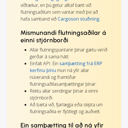
víðtækur, en þú getur alltaf bætt við
flutningsaðilum sem vantar með því að
hafa samband við
Cargoson stuðning.
Mismunandi flutningsaðilar á
einni stjórnborði
Allar flutningspantanir þínar gætu verið
gerðar á sama hátt.
Einfalt API: Ein
samþætting frá ERP
kerfinu þínu
mun ná yfir allar
núverandi og framtíðar
flutningsaðilasamþættingar þínar.
Rektu allar sendingar þínar á einni
stjórnborði.
Að bæta við, fjarlægja eða skipta um
flutningsaðila er fljótlegt og auðvelt.
Ein samþætting til að ná yfir