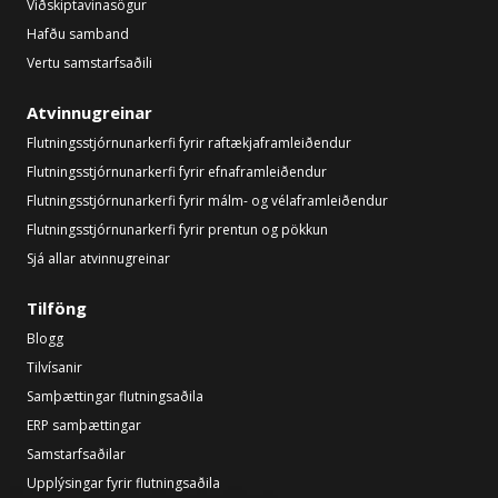
Viðskiptavinasögur
Hafðu samband
Vertu samstarfsaðili
Atvinnugreinar
Flutningsstjórnunarkerfi fyrir raftækjaframleiðendur
Flutningsstjórnunarkerfi fyrir efnaframleiðendur
Flutningsstjórnunarkerfi fyrir málm- og vélaframleiðendur
Flutningsstjórnunarkerfi fyrir prentun og pökkun
Sjá allar atvinnugreinar
Tilföng
Blogg
Tilvísanir
Samþættingar flutningsaðila
ERP samþættingar
Samstarfsaðilar
Upplýsingar fyrir flutningsaðila