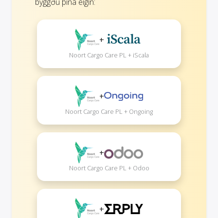
byggðu þína eigin:
+
Noort Cargo Care PL + iScala
+
Noort Cargo Care PL + Ongoing
+
Noort Cargo Care PL + Odoo
+