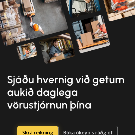
Sjáðu hvernig við getum
aukið daglega
vörustjórnun þína
Skrá reikning
Bóka ókeypis ráðgjöf