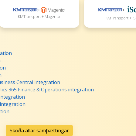
+
+
KMTransport + Magento
KMTransport + iS
ation
n
ion
n
iness Central integration
cs 365 Finance & Operations integration
integration
integration
tion
Skoða allar samþættingar