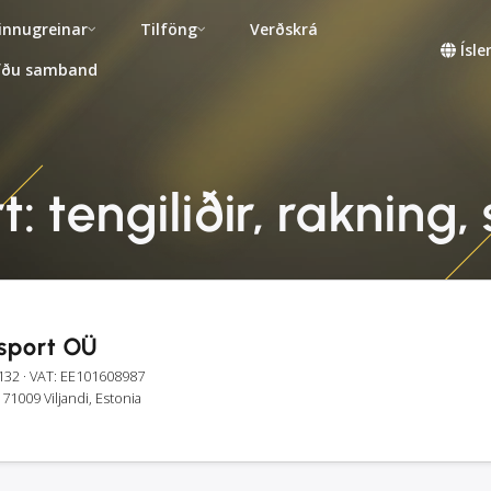
innugreinar
Tilföng
Verðskrá
Ísl
fðu samband
: tengiliðir, rakning
sport OÜ
132
· VAT: EE101608987
 71009 Viljandi, Estonia