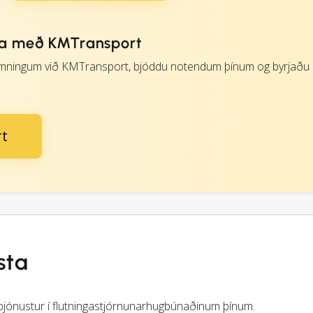
da með KMTransport
ningum við KMTransport, bjóddu notendum þínum og byrjaðu
rt
sta
jónustur í flutningastjórnunarhugbúnaðinum þínum.