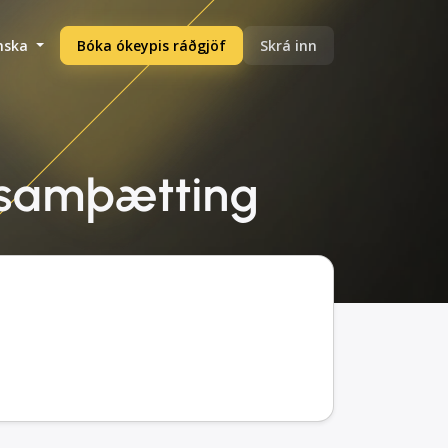
enska
Bóka ókeypis ráðgjöf
Skrá inn
, samþætting