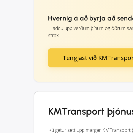
Hvernig á að byrja að sen
Hladdu upp verðum þínum og öðrum sam
strax.
Tengjast við KMTranspo
KMTransport þjónu
Þú getur sett upp margar KMTransport þ