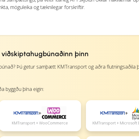
a, möguleika og tæknilegar forskriftir.
viðskiptahugbúnaðinn þinn
nað? Þú getur samþætt KMTransport og aðra flutningsaðila þí
a byggðu þína eigin:
+
+
KMTransport + Microsoft
KMTransport + WooCommerce