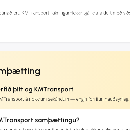
únað eru KMTransport rakningarhlekkir sjálfkrafa deilt með við
amþætting
rfið þitt og KMTransport
 KMTransport á nokkrum sekúndum — engin forritun nauðsynleg.
MTransport samþættingu?
iðna samþættingu, þá veitir ítarleg API skjölun okkar nákvæmar up