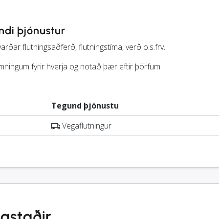
ndi þjónustur
ðar flutningsaðferð, flutningstíma, verð o.s.frv.
ningum fyrir hverja og notað þær eftir þörfum.
Tegund þjónustu
Vegaflutningur
astaðir