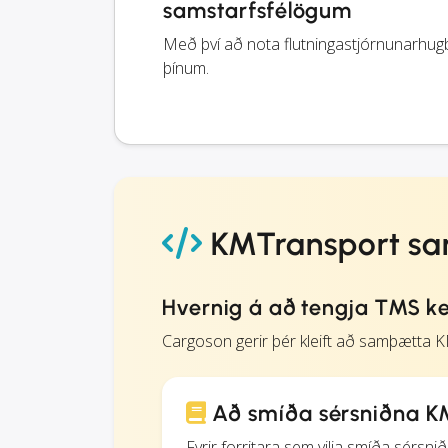
samstarfsfélögum
Með því að nota flutningastjórnunarhugb
þínum.
KMTransport s
Hvernig á að tengja TMS ke
Cargoson gerir þér kleift að samþætta
Að smíða sérsniðna K
Fyrir forritara sem vilja smíða sérsn