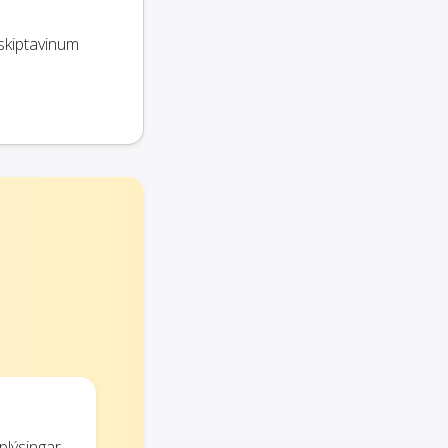
skiptavinum
plýsingar