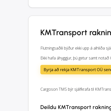
KMTransport rakni
Flutningsaðili býður ekki upp á alhliða sjá
Ekki hafa áhyggjur, þú getur samt notað
Byrja að rekja KMTransport OÜ sen
Cargoson TMS býr sjálfkrafa til KMTransp
Deildu KMTransport raknin