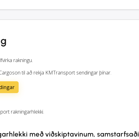
ng
lfvirka rakningu.
 Cargoson til að rekja KMTransport sendingar þínar.
dingar
ort rakningarhlekki.
garhlekki með viðskiptavinum, samstarfsað