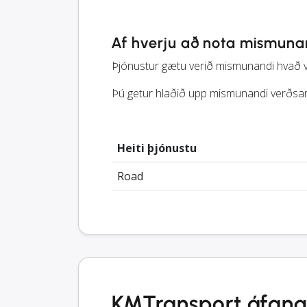
Af hverju að nota mismuna
Þjónustur gætu verið mismunandi hvað var
Þú getur hlaðið upp mismunandi verðsam
Heiti þjónustu
Road
KMTransport áfang