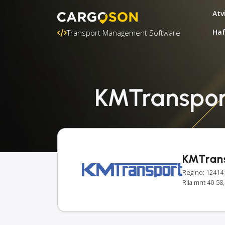
Atv
Ha
Transport Management Software
KMTransport
KMTran
Reg no: 12414
Riia mnt 40-58,