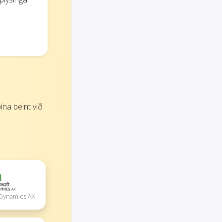
na beint við
 Dynamics AX