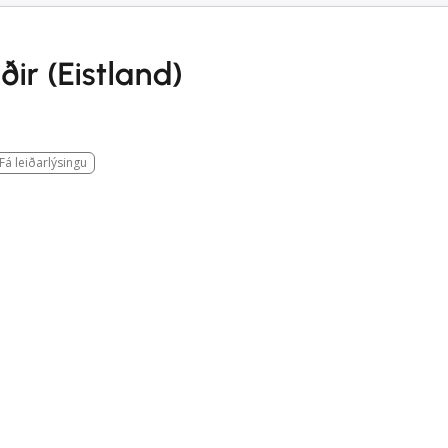
ir (Eistland)
Fá leiðarlýsingu