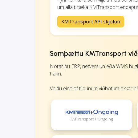
um alla tiltæka KMTransport endapunkt
KMTransport API skjölun
Samþættu KMTransport við 
Notar þú ERP, netverslun eða WMS hugbú
hann.
Veldu eina af tilbúnum viðbótum okkar eð
+
KMTransport + Ongoing