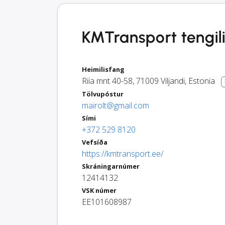
KMTransport tengilið
Heimilisfang
Riia mnt 40-58
,
71009
Viljandi
,
Estonia
Tölvupóstur
mairolt@gmail.com
Sími
+372 529 8120
Vefsíða
https://kmtransport.ee/
Skráningarnúmer
12414132
VSK númer
EE101608987