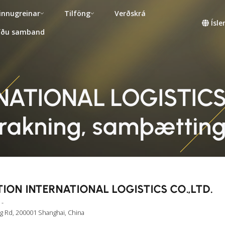
innugreinar
Tilföng
Verðskrá
Ísl
fðu samband
TIONAL LOGISTICS CO
rakning, samþættin
ION INTERNATIONAL LOGISTICS CO.,LTD.
 -
 Rd, 200001 Shanghai, China