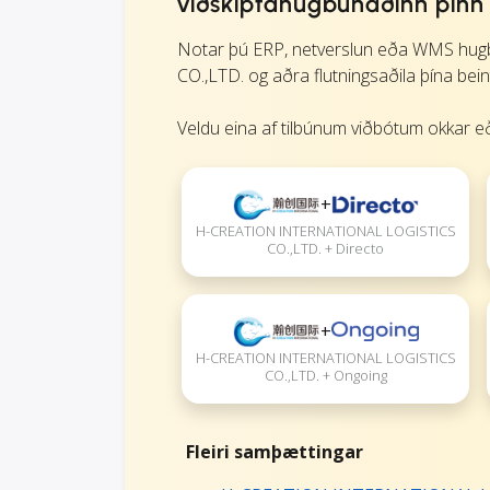
viðskiptahugbúnaðinn þinn
Notar þú ERP, netverslun eða WMS h
CO.,LTD. og aðra flutningsaðila þína bein
Veldu eina af tilbúnum viðbótum okkar eð
+
H-CREATION INTERNATIONAL LOGISTICS
CO.,LTD. + Directo
+
H-CREATION INTERNATIONAL LOGISTICS
CO.,LTD. + Ongoing
Fleiri samþættingar