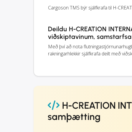
Cargoson TMS býr sjálfkrafa til H-CRE
Deildu H-CREATION INTERN
viðskiptavinum, samstarfs
Með því að nota flutningastjórnunar
rakningarhlekkir sjálfkrafa deilt með við
H-CREATION INT
samþætting