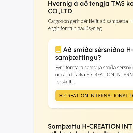
Hvernig á að tengja TMS k
CO.,LTD.
Cargoson gerir þér kleift að samþæt
engin forritun nauðsynleg.
Að smíða sérsniðna H
samþættingu?
Fyrir forritara sem vilja smíða sérsn
um alla tiltæka H-CREATION INTERN
forskriftir.
H-CREATION INTERNATIONAL LOG
Samþættu H-CREATION INTE