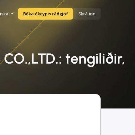
enska
Bóka ókeypis ráðgjöf
Skrá inn
.,LTD.: tengiliðir,
g