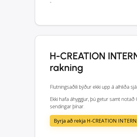
-
H-CREATION INTERN
rakning
Flutningsaðili býður ekki upp á alhliða sjá
Ekki hafa áhyggjur, þú getur samt not
sendingar þínar.
Byrja að rekja H-CREATION INTERN