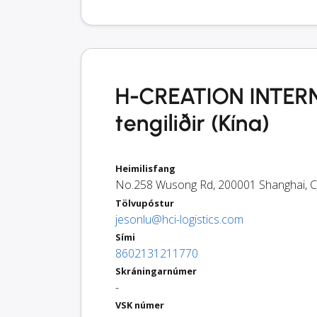
H-CREATION INTERN
tengiliðir (Kína)
Heimilisfang
No.258 Wusong Rd
,
200001
Shanghai
,
C
Tölvupóstur
jesonlu@hci-logistics.com
Sími
8602131211770
Skráningarnúmer
-
VSK númer