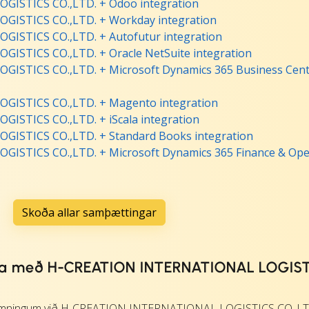
ISTICS CO.,LTD. + Odoo integration
ISTICS CO.,LTD. + Workday integration
STICS CO.,LTD. + Autofutur integration
STICS CO.,LTD. + Oracle NetSuite integration
STICS CO.,LTD. + Microsoft Dynamics 365 Business Cent
ISTICS CO.,LTD. + Magento integration
STICS CO.,LTD. + iScala integration
ISTICS CO.,LTD. + Standard Books integration
STICS CO.,LTD. + Microsoft Dynamics 365 Finance & Ope
Skoða allar samþættingar
nda með H-CREATION INTERNATIONAL LOGIS
amningum við H-CREATION INTERNATIONAL LOGISTICS CO.,LTD