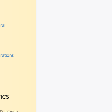
ral
rations
TICS
., bjóddu