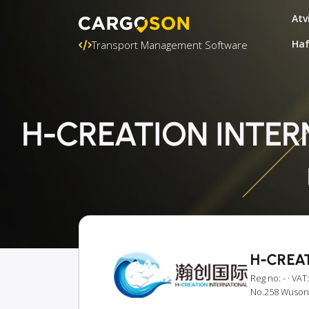
Atv
Ha
Transport Management Software
H-CREATION INTERNA
H-CREAT
Reg no: -
· VAT:
No.258 Wusong