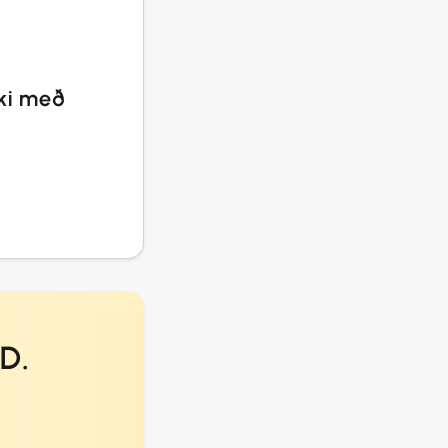
ki með
.
D.