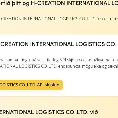
erfið þitt og H-CREATION INTERNATIONAL L
ta H-CREATION INTERNATIONAL LOGISTICS CO.,LTD. á nokkru
-CREATION INTERNATIONAL LOGISTICS CO.,
iðna samþættingu, þá veitir ítarleg API skjölun okkar nákvæmar up
ATIONAL LOGISTICS CO.,LTD. endapunkta, möguleika og tækni
ISTICS CO.,LTD. API skjölun
RNATIONAL LOGISTICS CO.,LTD. við