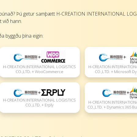
ugbúnað? Þú getur samþætt H-CREATION INTERNATIONAL LOG
t við hann.
a byggðu þína eigin:
+
+
H-CREATION INTERNATION
H-CREATION INTERNATIONAL LOGISTICS
CO.,LTD. + Microsoft D
CO.,LTD. + WooCommerce
+
+
H-CREATION INTERNATIONAL LOGISTICS
H-CREATION INTERNATION
CO.,LTD. + Erply
CO.,LTD. + Dynamics 365 Bu