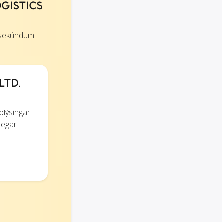
OGISTICS
m sekúndum —
LTD.
plýsingar
legar