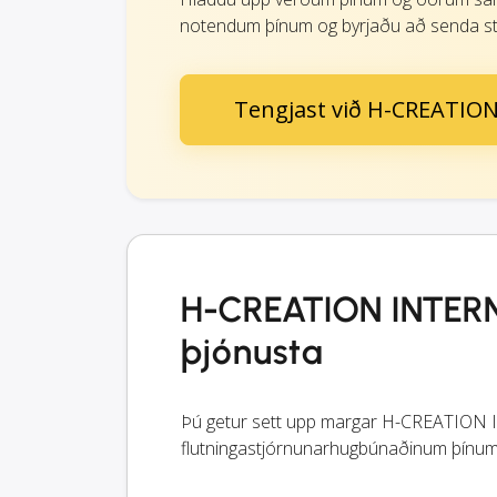
notendum þínum og byrjaðu að senda st
Tengjast við H-CREATIO
H-CREATION INTERN
þjónusta
Þú getur sett upp margar H-CREATION
flutningastjórnunarhugbúnaðinum þínum