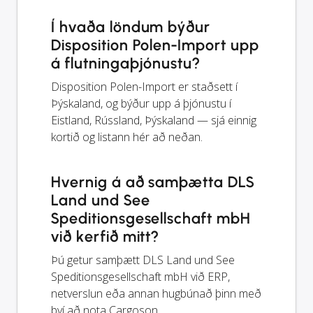
Í hvaða löndum býður
Disposition Polen-Import upp
á flutningaþjónustu?
Disposition Polen-Import er staðsett í
Þýskaland, og býður upp á þjónustu í
Eistland, Rússland, Þýskaland — sjá einnig
kortið og listann hér að neðan.
Hvernig á að samþætta DLS
Land und See
Speditionsgesellschaft mbH
við kerfið mitt?
Þú getur samþætt DLS Land und See
Speditionsgesellschaft mbH við ERP,
netverslun eða annan hugbúnað þinn með
því að nota Cargoson.