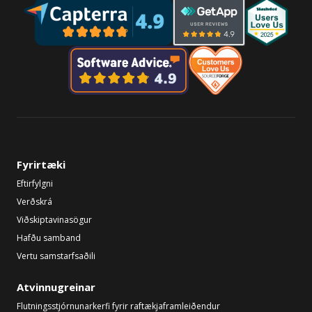
Fyrirtæki
Eftirfylgni
Verðskrá
Viðskiptavinasögur
Hafðu samband
Vertu samstarfsaðili
Atvinnugreinar
Flutningsstjórnunarkerfi fyrir raftækjaframleiðendur