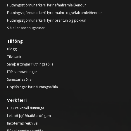
Flutningsstjórnunarkerfi fyrir efnaframleiðendur
Flutningsstjórnunarkerfi fyrir málm- og vélaframleiðendur
Flutningsstjórnunarkerfi fyrir prentun og pökkun
Sjá allar atvinnugreinar
Tilföng
Blogg
Tilvísanir
Samþættingar flutningsaðila
ERP samþættingar
Samstarfsaðilar
Upplýsingar fyrir flutningsaðila
Verkfæri
CO2 reiknivél flutninga
Leit að þjóðhátíðardögum
Incoterms reiknivél
Búa til sendingarmiða