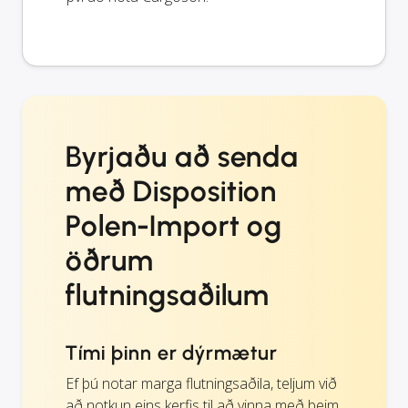
Byrjaðu að senda
með Disposition
Polen-Import og
öðrum
flutningsaðilum
Tími þinn er dýrmætur
Ef þú notar marga flutningsaðila, teljum við
að notkun eins kerfis til að vinna með þeim