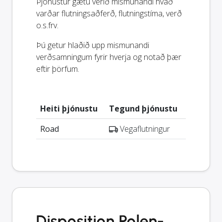
Þjónustur gætu verið mismunandi hvað
varðar flutningsaðferð, flutningstíma, verð
o.s.frv.
Þú getur hlaðið upp mismunandi
verðsamningum fyrir hverja og notað þær
eftir þörfum.
Heiti þjónustu
Tegund þjónustu
Road
Vegaflutningur
Disposition Polen-