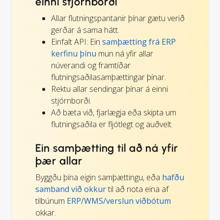
einni stjórnborði
Allar flutningspantanir þínar gætu verið
gerðar á sama hátt.
Einfalt API: Ein
samþætting frá ERP
kerfinu þínu
mun ná yfir allar
núverandi og framtíðar
flutningsaðilasamþættingar þínar.
Rektu allar sendingar þínar á einni
stjórnborði.
Að bæta við, fjarlægja eða skipta um
flutningsaðila er fljótlegt og auðvelt.
Ein samþætting til að ná yfir
þær allar
Byggðu þína eigin samþættingu, eða
hafðu
samband við okkur
til að nota eina af
tilbúnum
ERP/WMS/verslun viðbótum
okkar.