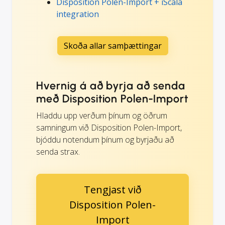
Disposition Polen-Import + iScala
integration
Skoða allar samþættingar
Hvernig á að byrja að senda
með Disposition Polen-Import
Hladdu upp verðum þínum og öðrum
samningum við Disposition Polen-Import,
bjóddu notendum þínum og byrjaðu að
senda strax.
Tengjast við
Disposition Polen-
Import