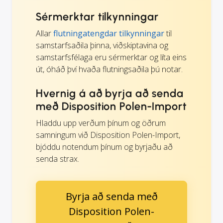
Sérmerktar tilkynningar
Allar
flutningatengdar tilkynningar
til
samstarfsaðila þinna, viðskiptavina og
samstarfsfélaga eru sérmerktar og líta eins
út, óháð því hvaða flutningsaðila þú notar.
Hvernig á að byrja að senda
með Disposition Polen-Import
Hladdu upp verðum þínum og öðrum
samningum við Disposition Polen-Import,
bjóddu notendum þínum og byrjaðu að
senda strax.
Byrja að senda með
Disposition Polen-