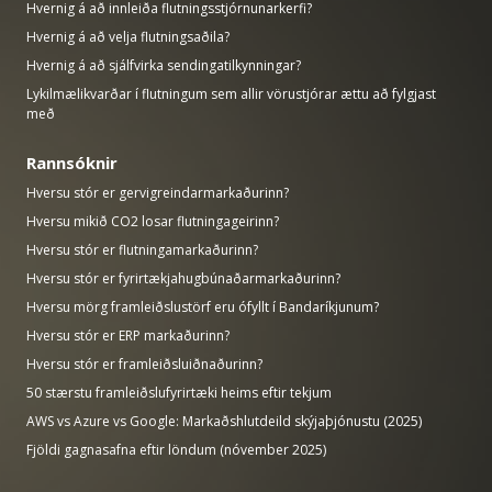
Hvernig á að innleiða flutningsstjórnunarkerfi?
Hvernig á að velja flutningsaðila?
Hvernig á að sjálfvirka sendingatilkynningar?
Lykilmælikvarðar í flutningum sem allir vörustjórar ættu að fylgjast
með
Rannsóknir
Hversu stór er gervigreindarmarkaðurinn?
Hversu mikið CO2 losar flutningageirinn?
Hversu stór er flutningamarkaðurinn?
Hversu stór er fyrirtækjahugbúnaðarmarkaðurinn?
Hversu mörg framleiðslustörf eru ófyllt í Bandaríkjunum?
Hversu stór er ERP markaðurinn?
Hversu stór er framleiðsluiðnaðurinn?
50 stærstu framleiðslufyrirtæki heims eftir tekjum
AWS vs Azure vs Google: Markaðshlutdeild skýjaþjónustu (2025)
Fjöldi gagnasafna eftir löndum (nóvember 2025)