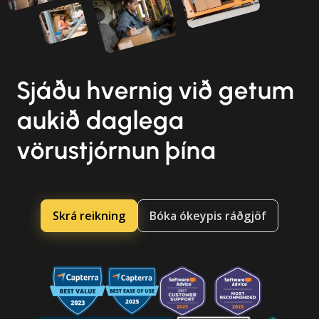
Sjáðu hvernig við getum
aukið daglega
vörustjórnun þína
Skrá reikning
Bóka ókeypis ráðgjöf