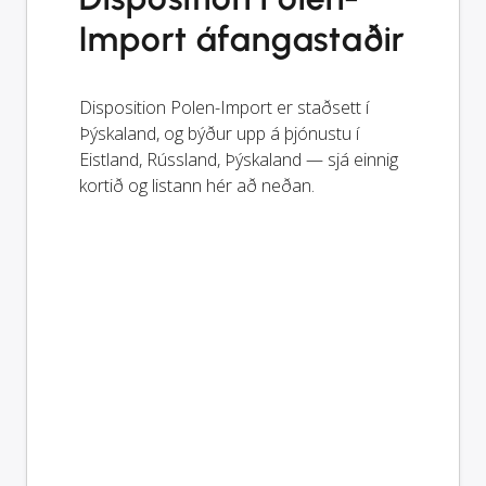
Import áfangastaðir
Disposition Polen-Import er staðsett í
Þýskaland, og býður upp á þjónustu í
Eistland, Rússland, Þýskaland — sjá einnig
kortið og listann hér að neðan.