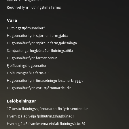
Reiknivél fyrir flutningstíma farms
Vara
Flutningsstjórnunarkerfi
Hugbúnaður fyrir stjórnun farmgjalda
Hugbúnaður fyrir stjórnun farmgjaldsálaga
Samþættingarhugbúnaður flutningsaðila
Hugbúnaður fyrir farmstjórnun
Fjölflutningshugbúnaður
Fjölflutningsaðila farm-API
Hugbúnaður fyrir tímasetningu lestunarbryggju
Hugbúnaður fyrir vörustjórnunardeildir
Leiðbeiningar
17 bestu flutningsstjórnunarkerfin fyrir sendendur
Hvernig á að velja fjölflutningshugbúnað?
Hvernig á að framkvæma einfalt flutningsútboð?