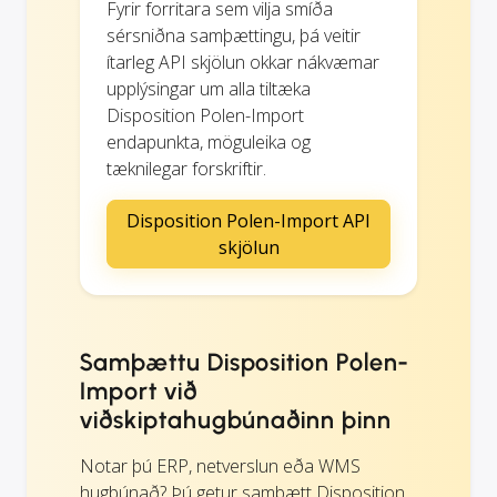
Fyrir forritara sem vilja smíða
sérsniðna samþættingu, þá veitir
ítarleg API skjölun okkar nákvæmar
upplýsingar um alla tiltæka
Disposition Polen-Import
endapunkta, möguleika og
tæknilegar forskriftir.
Disposition Polen-Import API
skjölun
Samþættu Disposition Polen-
Import við
viðskiptahugbúnaðinn þinn
Notar þú ERP, netverslun eða WMS
hugbúnað? Þú getur samþætt Disposition