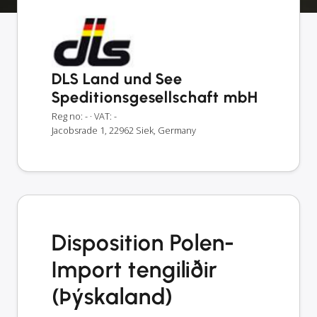
DLS Land und See
Speditionsgesellschaft mbH
Reg no: -
· VAT: -
Jacobsrade 1, 22962 Siek, Germany
Disposition Polen-
Import tengiliðir
(Þýskaland)