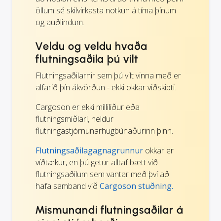
öllum sé skilvirkasta notkun á tíma þínum
og auðlindum.
Veldu og veldu hvaða
flutningsaðila þú vilt
Flutningsaðilarnir sem þú vilt vinna með er
alfarið þín ákvörðun - ekki okkar viðskipti.
Cargoson er ekki milliliður eða
flutningsmiðlari, heldur
flutningastjórnunarhugbúnaðurinn þinn.
Flutningsaðilagagnagrunnur
okkar er
víðtækur, en þú getur alltaf bætt við
flutningsaðilum sem vantar með því að
hafa samband við
Cargoson stuðning.
Mismunandi flutningsaðilar á