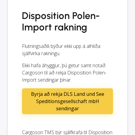
Disposition Polen-
Import rakning
Flutningsaðili býður ekki upp á alhliða
sjálfvirka rakningu.
Ekki hafa áhyggjur, þú getur samt notað
Cargoson til að rekja Disposition Polen-
Import sendingar þínar.
Byrja að rekja DLS Land und See
Speditionsgesellschaft mbH
sendingar
Cargoson TMS býr sjálfkrafa til Disposition