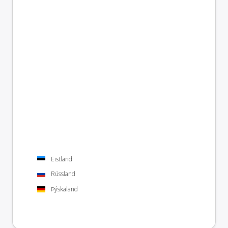
Eistland
Rússland
Þýskaland