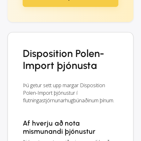
Disposition Polen-
Import þjónusta
Þú getur sett upp margar Disposition
Polen-Import þjónustur í
flutningastjórnunarhugbúnaðinum þínum.
Af hverju að nota
mismunandi þjónustur