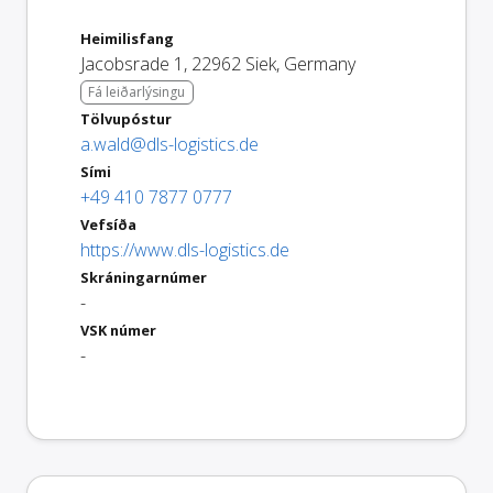
Heimilisfang
Jacobsrade 1
,
22962
Siek
,
Germany
Fá leiðarlýsingu
Tölvupóstur
a.wald@dls-logistics.de
Sími
+49 410 7877 0777
Vefsíða
https://www.dls-logistics.de
Skráningarnúmer
-
VSK númer
-