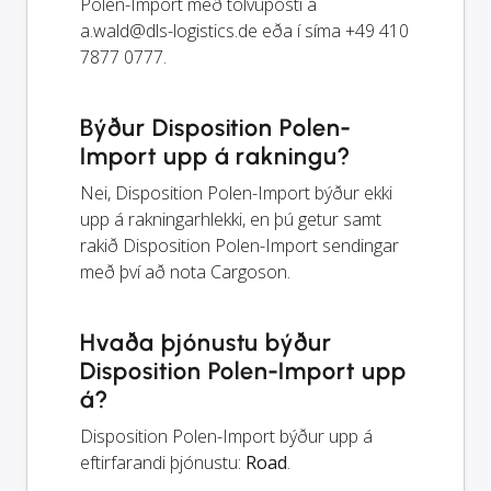
Polen-Import með tölvupósti á
a.wald@dls-logistics.de
eða í síma +49 410
7877 0777.
Býður Disposition Polen-
Import upp á rakningu?
Nei, Disposition Polen-Import býður ekki
upp á rakningarhlekki, en þú getur samt
rakið Disposition Polen-Import sendingar
með því að nota Cargoson.
Hvaða þjónustu býður
Disposition Polen-Import upp
á?
Disposition Polen-Import býður upp á
eftirfarandi þjónustu:
Road
.