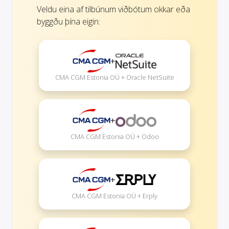
Veldu eina af tilbúnum viðbótum okkar eða
byggðu þína eigin:
+
CMA CGM Estonia OÜ + Oracle NetSuite
+
CMA CGM Estonia OÜ + Odoo
+
CMA CGM Estonia OÜ + Erply