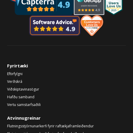
Fyrirtæki
Eftirfylgni
Verðskrá
Viðskiptavinasögur
Hafðu samband
Vertu samstarfsaðili
Atvinnugreinar
Flutningsstjórnunarkerfi fyrir raftækjaframleiðendur