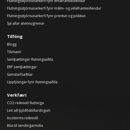
Flutningsstjórnunarkerfi fyrir efnaframleiðendur
Flutningsstjórnunarkerfi fyrir málm- og vélaframleiðendur
Flutningsstjórnunarkerfi fyrir prentun og pökkun
Sjá allar atvinnugreinar
Tilföng
Blogg
Tilvísanir
Samþættingar flutningsaðila
ERP samþættingar
Samstarfsaðilar
Upplýsingar fyrir flutningsaðila
Verkfæri
CO2 reiknivél flutninga
Leit að þjóðhátíðardögum
Incoterms reiknivél
Búa til sendingarmiða