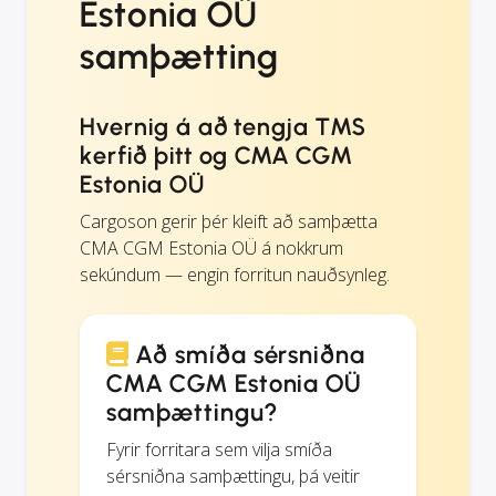
Estonia OÜ
samþætting
Hvernig á að tengja TMS
kerfið þitt og CMA CGM
Estonia OÜ
Cargoson gerir þér kleift að samþætta
CMA CGM Estonia OÜ á nokkrum
sekúndum — engin forritun nauðsynleg.
Að smíða sérsniðna
CMA CGM Estonia OÜ
samþættingu?
Fyrir forritara sem vilja smíða
sérsniðna samþættingu, þá veitir