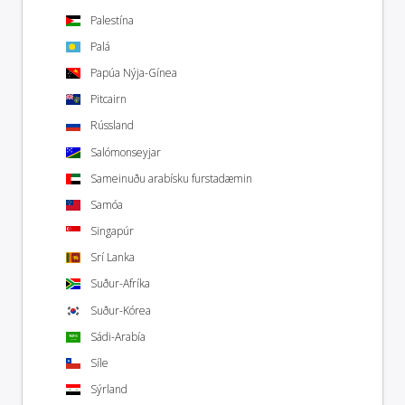
Palestína
Palá
Papúa Nýja-Gínea
Pitcairn
Rússland
Salómonseyjar
Sameinuðu arabísku furstadæmin
Samóa
Singapúr
Srí Lanka
Suður-Afríka
Suður-Kórea
Sádi-Arabía
Síle
Sýrland