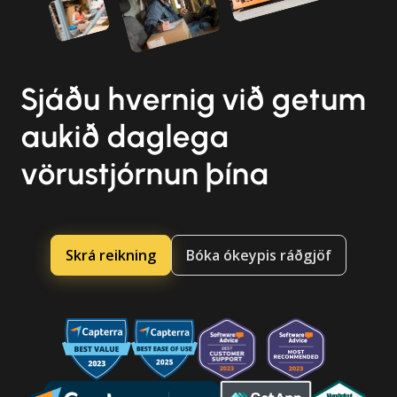
Sjáðu hvernig við getum
aukið daglega
vörustjórnun þína
Skrá reikning
Bóka ókeypis ráðgjöf