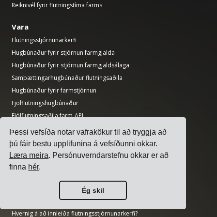
Reiknivél fyrir flutningstíma farms
Vara
Flutningsstjórnunarkerfi
Hugbúnaður fyrir stjórnun farmgjalda
Hugbúnaður fyrir stjórnun farmgjaldsálaga
Samþættingarhugbúnaður flutningsaðila
Hugbúnaður fyrir farmstjórnun
Fjölflutningshugbúnaður
Fjölflutningsaðila farm-API
Hugbúnaður fyrir tímasetningu lestunarbryggju
Þessi vefsíða notar vafrakökur til að tryggja að
Hugbúnaður fyrir vörustjórnunardeildir
þú fáir bestu upplifunina á vefsíðunni okkar.
Læra meira
. Persónuverndarstefnu okkar er að
Leiðbeiningar
finna
hér
.
17 bestu flutningsstjórnunarkerfin fyrir sendendur
Hvernig á að velja fjölflutningshugbúnað?
Ég skil
Hvernig á að framkvæma einfalt flutningsútboð?
Hvernig á að innleiða flutningsstjórnunarkerfi?