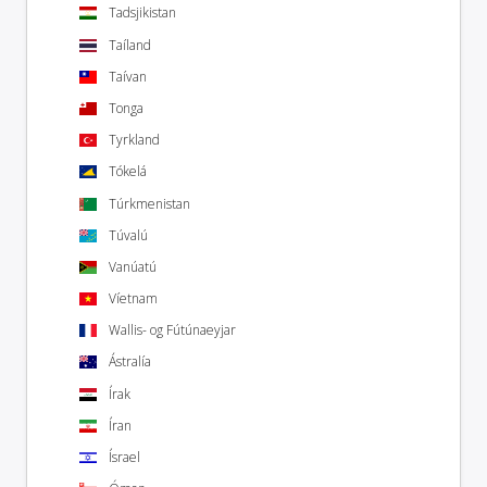
Tadsjikistan
Taíland
Taívan
Tonga
Tyrkland
Tókelá
Túrkmenistan
Túvalú
Vanúatú
Víetnam
Wallis- og Fútúnaeyjar
Ástralía
Írak
Íran
Ísrael