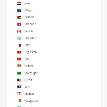
Jemen
Jólaey
Jórdanía
Kambódía
Kanada
Kasakstan
Katar
Kirgisistan
Kína
Kíribatí
Kókoseyjar
Kúveit
Laos
Líbanon
Madagaskar