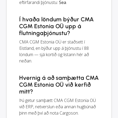
eftirfarandi þjónustu:
Sea
.
Í hvaða löndum býður CMA
CGM Estonia OÜ upp á
flutningaþjónustu?
CMA CGM Estonia OÜ er staðsett í
Eistland, en býður upp á þjónustu í 88
löndum — sjá kortið og listann hér að
neðan.
Hvernig á að samþætta CMA
CGM Estonia OÜ við kerfið
mitt?
Þú getur samþætt CMA CGM Estonia OÜ
við ERP, netverslun eða annan hugbúnað
þinn með því að nota Cargoson.