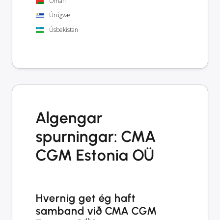
Óman
Úrúgvæ
Úsbekistan
Algengar
spurningar: CMA
CGM Estonia OÜ
Hvernig get ég haft
samband við CMA CGM