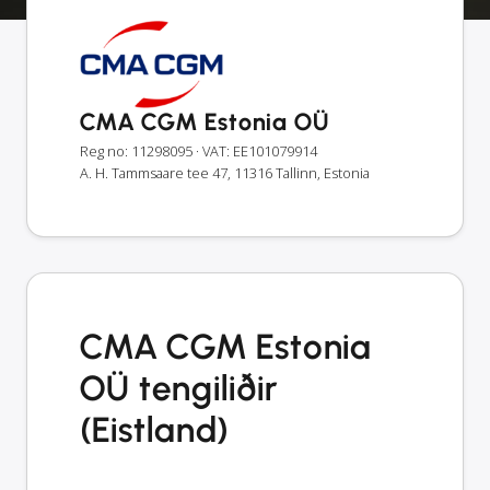
CMA CGM Estonia OÜ
Reg no: 11298095
· VAT: EE101079914
A. H. Tammsaare tee 47, 11316 Tallinn, Estonia
CMA CGM Estonia
OÜ tengiliðir
(Eistland)