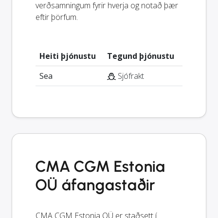
verðsamningum fyrir hverja og notað þær
eftir þörfum.
Heiti þjónustu
Tegund þjónustu
Sea
Sjófrakt
CMA CGM Estonia
OÜ áfangastaðir
CMA CGM Estonia OÜ er staðsett í