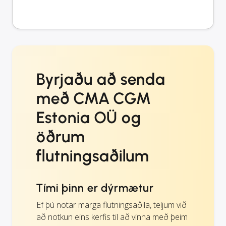
Byrjaðu að senda
með CMA CGM
Estonia OÜ og
öðrum
flutningsaðilum
Tími þinn er dýrmætur
Ef þú notar marga flutningsaðila, teljum við
að notkun eins kerfis til að vinna með þeim