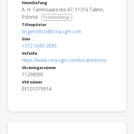
Heimilisfang
A. H. Tammsaare tee 47
,
11316
Tallinn
,
Estonia
Fá leiðarlýsingu
Tölvupóstur
tln.genmbox@cma-cgm.com
Sími
+372 5680 2890
Vefsíða
https://www.cma-cgm.com/local/estonia
Skráningarnúmer
11298095
VSK númer
EE101079914