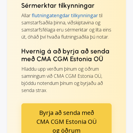
Sérmerktar tilkynningar
Allar
flutningatengdar tilkynningar
til
samstarfsaðila þinna, viðskiptavina og
samstarfsfélaga eru sérmerktar og líta eins
út, óháð því hvaða flutningsaðila þú notar.
Hvernig á að byrja að senda
með CMA CGM Estonia OÜ
Hladdu upp verðum þínum og öðrum
samningum við CMA CGM Estonia OÜ,
bjóddu notendum þínum og byrjaðu að
senda strax.
Byrja að senda með
CMA CGM Estonia OÜ
og öðrum