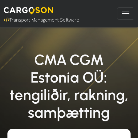
Transport Management Software
CMA CGM
Estonia OÜ:
tengiliðir, rakning,
samþætting