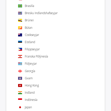
Brasilía
Bresku Indlandshafseyjar
Brúnei
Bútan
Cookseyjar
Eistland
Filippseyjar
Franska Pólýnesía
Fídjieyjar
Georgía
Gvam
Hong Kong
Indland
Indónesía
Japan