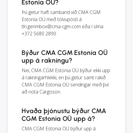
Estonia OÜ?
Þú getur haft samband við CMA CGM
Estonia OÜ með tölvupósti á
tln.genmbox@cma-cgm.com
eða í síma
+372 5680 2890.
Býður CMA CGM Estonia OÜ
upp á rakningu?
Nei, CMA CGM Estonia OÜ býður ekki upp
á rakningarhlekki, en þú getur samt rakið
CMA CGM Estonia OÜ sendingar með því
að nota Cargoson.
Hvaða þjónustu býður CMA
CGM Estonia OÜ upp á?
CMA CGM Estonia OÜ býður upp á