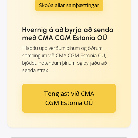
Skoða allar samþættingar
Hvernig á að byrja að senda
með CMA CGM Estonia OÜ
Hladdu upp verðum þínum og öðrum
samningum við CMA CGM Estonia OÜ,
bjóddu notendum þínum og byrjaðu að
senda strax.
Tengjast við CMA
CGM Estonia OÜ