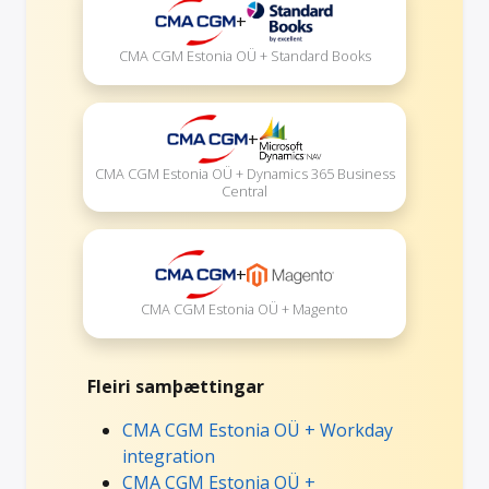
+
CMA CGM Estonia OÜ + Standard Books
+
CMA CGM Estonia OÜ + Dynamics 365 Business
Central
+
CMA CGM Estonia OÜ + Magento
Fleiri samþættingar
CMA CGM Estonia OÜ + Workday
integration
CMA CGM Estonia OÜ +