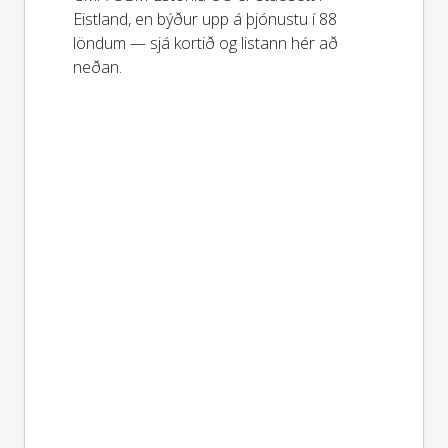
Eistland, en býður upp á þjónustu í 88
löndum — sjá kortið og listann hér að
neðan.