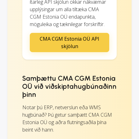
ítarleg API skjölun okkar nákvæmar
upplýsingar um alla tiltæka CMA
CGM Estonia OÜ endapunkta,
möguleika og tæknilegar forskriftir.
CMA CGM Estonia OÜ API
skjölun
Samþættu CMA CGM Estonia
OÜ við viðskiptahugbúnaðinn
þinn
Notar þú ERP, netverslun eða WMS
hugbúnað? Þú getur samþætt CMA CGM
Estonia OÜ og aðra flutningsaðila þína
beint við hann.