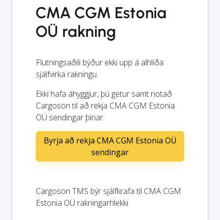
CMA CGM Estonia
OÜ rakning
Flutningsaðili býður ekki upp á alhliða
sjálfvirka rakningu.
Ekki hafa áhyggjur, þú getur samt notað
Cargoson til að rekja CMA CGM Estonia
OÜ sendingar þínar.
Byrja að rekja CMA CGM Estonia OÜ
sendingar
Cargoson TMS býr sjálfkrafa til CMA CGM
Estonia OÜ rakningarhlekki.