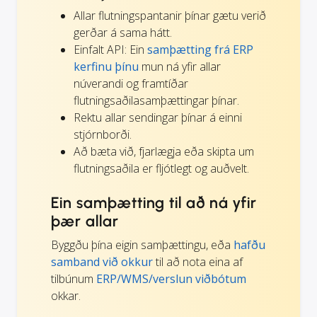
Allar flutningspantanir þínar gætu verið
gerðar á sama hátt.
Einfalt API: Ein
samþætting frá ERP
kerfinu þínu
mun ná yfir allar
núverandi og framtíðar
flutningsaðilasamþættingar þínar.
Rektu allar sendingar þínar á einni
stjórnborði.
Að bæta við, fjarlægja eða skipta um
flutningsaðila er fljótlegt og auðvelt.
Ein samþætting til að ná yfir
þær allar
Byggðu þína eigin samþættingu, eða
hafðu
samband við okkur
til að nota eina af
tilbúnum
ERP/WMS/verslun viðbótum
okkar.