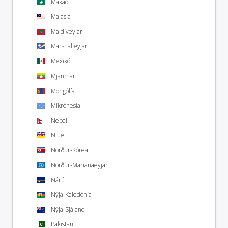
Makaó
Malasía
Maldíveyjar
Marshalleyjar
Mexíkó
Mjanmar
Mongólía
Míkrónesía
Nepal
Niue
Norður-Kórea
Norður-Maríanaeyjar
Nárú
Nýja-Kaledónía
Nýja-Sjáland
Pakistan