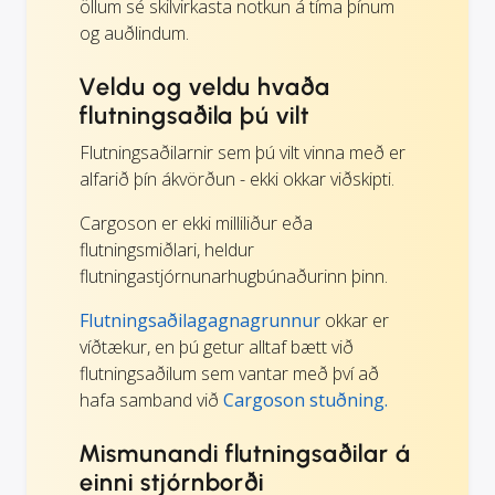
öllum sé skilvirkasta notkun á tíma þínum
og auðlindum.
Veldu og veldu hvaða
flutningsaðila þú vilt
Flutningsaðilarnir sem þú vilt vinna með er
alfarið þín ákvörðun - ekki okkar viðskipti.
Cargoson er ekki milliliður eða
flutningsmiðlari, heldur
flutningastjórnunarhugbúnaðurinn þinn.
Flutningsaðilagagnagrunnur
okkar er
víðtækur, en þú getur alltaf bætt við
flutningsaðilum sem vantar með því að
hafa samband við
Cargoson stuðning.
Mismunandi flutningsaðilar á
einni stjórnborði