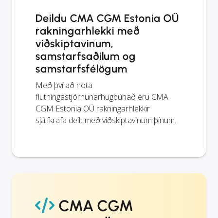
Deildu CMA CGM Estonia OÜ
rakningarhlekki með
viðskiptavinum,
samstarfsaðilum og
samstarfsfélögum
Með því að nota
flutningastjórnunarhugbúnað eru CMA
CGM Estonia OÜ rakningarhlekkir
sjálfkrafa deilt með viðskiptavinum þínum.
CMA CGM