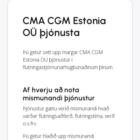
CMA CGM Estonia
OÜ þjónusta
Þú getur sett upp margar CMA CGM
Estonia OÜ þjónustur í
flutningastjórnunarhugbúnaðinum þínum.
Af hverju að nota
mismunandi þjónustur
Þjónustur gætu verið mismunandi hvað
varðar flutningsaðferð, flutningstíma, verð
o.s.frv.
Þú getur hlaðið upp mismunandi