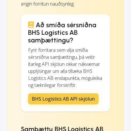
engin forritun nauðsynleg.
Að smíða sérsniðna
BHS Logistics AB
samþættingu?
Fyrir forritara sem vilja smíða
sérsniðna samþættingu, þá veitir
ítarleg API skjölun okkar nákvæmar
upplýsingar um alla tiltæka BHS
Logistics AB endapunkta, möguleika
og tæknilegar forskriftir.
BHS Logistics AB API skjölun
Samþættu BHS Logistics AB