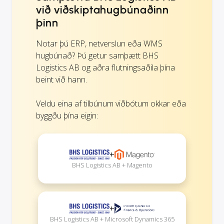
við viðskiptahugbúnaðinn
þinn
Notar þú ERP, netverslun eða WMS
hugbúnað? Þú getur samþætt BHS
Logistics AB og aðra flutningsaðila þína
beint við hann.
Veldu eina af tilbúnum viðbótum okkar eða
byggðu þína eigin:
+
BHS Logistics AB + Magento
+
BHS Logistics AB + Microsoft Dynamics 365