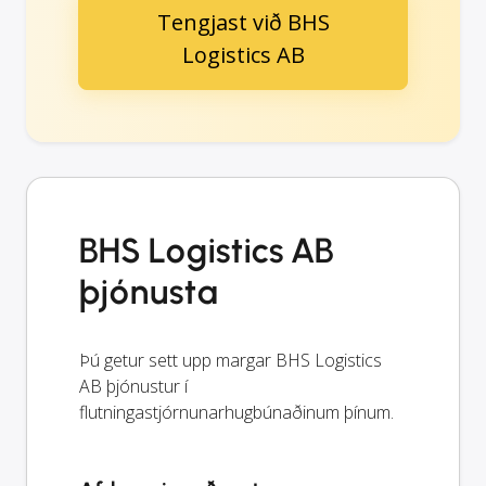
Tengjast við BHS
Logistics AB
BHS Logistics AB
þjónusta
Þú getur sett upp margar BHS Logistics
AB þjónustur í
flutningastjórnunarhugbúnaðinum þínum.