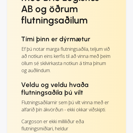
AB og öðrum
flutningsaðilum
Tími þinn er dýrmætur
Ef þú notar marga flutningsaðila, teljum við
að notkun eins kerfis til að vinna með þeim
öllum sé skilvirkasta notkun á tíma þínum
og auðlindum.
Veldu og veldu hvaða
flutningsaðila þú vilt
Flutningsaðilarnir sem þú vilt vinna með er
alfarið þín ákvörðun - ekki okkar viðskipti.
Cargoson er ekki milliliður eða
flutningsmiðlari, heldur