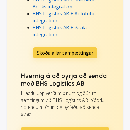
Books integration
BHS Logistics AB + Autofutur
integration
BHS Logistics AB + iScala
integration
Skoða allar samþættingar
Hvernig á að byrja að senda
með BHS Logistics AB
Hladdu upp verðum þínum og öðrum
samningum við BHS Logistics AB, bjóddu
notendum þínum og byrjaðu að senda
strax.