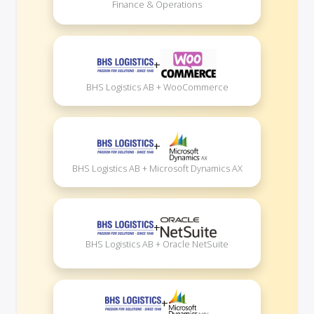
Finance & Operations
+
BHS Logistics AB + WooCommerce
+
BHS Logistics AB + Microsoft Dynamics AX
+
BHS Logistics AB + Oracle NetSuite
+