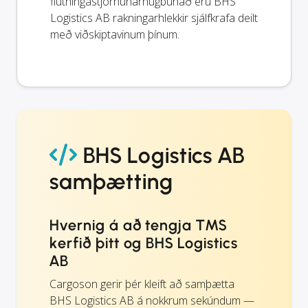
flutningastjórnunarhugbúnað eru BHS
Logistics AB rakningarhlekkir sjálfkrafa deilt
með viðskiptavinum þínum.
BHS Logistics AB
samþætting
Hvernig á að tengja TMS
kerfið þitt og BHS Logistics
AB
Cargoson gerir þér kleift að samþætta
BHS Logistics AB á nokkrum sekúndum —