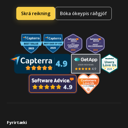
Skrá reikning
Bóka ókeypis ráðgjöf
Fyrirtæki