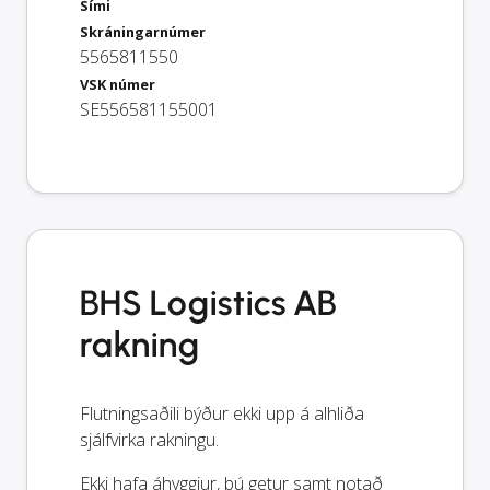
Sími
Skráningarnúmer
5565811550
VSK númer
SE556581155001
BHS Logistics AB
rakning
Flutningsaðili býður ekki upp á alhliða
sjálfvirka rakningu.
Ekki hafa áhyggjur, þú getur samt notað