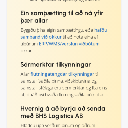
Ein samþætting til að ná yfir
þær allar
Byggðu þína eigin samþættingu, eða
hafðu
samband við okkur
til að nota eina af
tilbúnum
ERP/WMS/verslun viðbótum
okkar.
Sérmerktar tilkynningar
Allar
flutningatengdar tilkynningar
til
samstarfsaðila þinna, viðskiptavina og
samstarfsfélaga eru sérmerktar og líta eins
út, óháð því hvaða flutningsaðila þú notar.
Hvernig á að byrja að senda
með BHS Logistics AB
Hladdu upp verðum þínum og öðrum