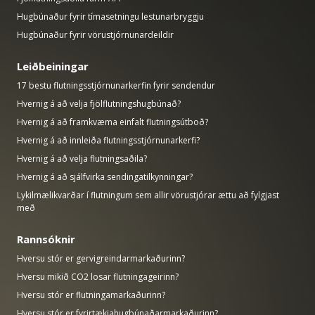
Hugbúnaður fyrir tímasetningu lestunarbryggju
Hugbúnaður fyrir vörustjórnunardeildir
Leiðbeiningar
17 bestu flutningsstjórnunarkerfin fyrir sendendur
Hvernig á að velja fjölflutningshugbúnað?
Hvernig á að framkvæma einfalt flutningsútboð?
Hvernig á að innleiða flutningsstjórnunarkerfi?
Hvernig á að velja flutningsaðila?
Hvernig á að sjálfvirka sendingatilkynningar?
Lykilmælikvarðar í flutningum sem allir vörustjórar ættu að fylgjast
með
Rannsóknir
Hversu stór er gervigreindarmarkaðurinn?
Hversu mikið CO2 losar flutningageirinn?
Hversu stór er flutningamarkaðurinn?
Hversu stór er fyrirtækjahugbúnaðarmarkaðurinn?