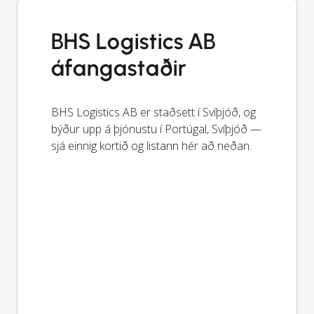
BHS Logistics AB
áfangastaðir
BHS Logistics AB er staðsett í Svíþjóð, og
býður upp á þjónustu í Portúgal, Svíþjóð —
sjá einnig kortið og listann hér að neðan.