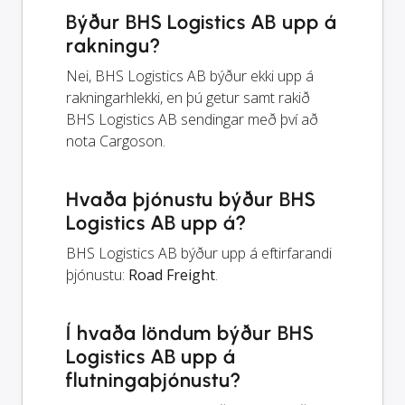
Býður BHS Logistics AB upp á
rakningu?
Nei, BHS Logistics AB býður ekki upp á
rakningarhlekki, en þú getur samt rakið
BHS Logistics AB sendingar með því að
nota Cargoson.
Hvaða þjónustu býður BHS
Logistics AB upp á?
BHS Logistics AB býður upp á eftirfarandi
þjónustu:
Road Freight
.
Í hvaða löndum býður BHS
Logistics AB upp á
flutningaþjónustu?