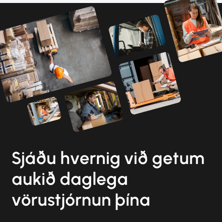
Sjáðu hvernig við getum
aukið daglega
vörustjórnun þína