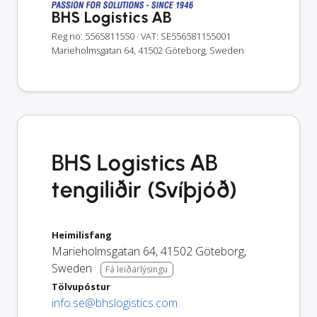
BHS Logistics AB
Reg no: 5565811550
· VAT: SE556581155001
Marieholmsgatan 64, 41502 Göteborg, Sweden
BHS Logistics AB
tengiliðir (Svíþjóð)
Heimilisfang
Marieholmsgatan 64
,
41502
Göteborg
,
Sweden
Fá leiðarlýsingu
Tölvupóstur
info.se@bhslogistics.com