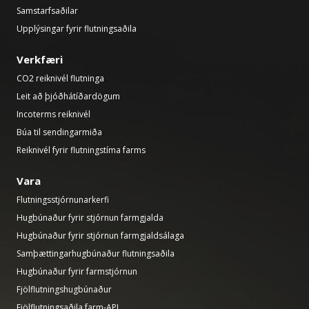
Samstarfsaðilar
Upplýsingar fyrir flutningsaðila
Verkfæri
CO2 reiknivél flutninga
Leit að þjóðhátíðardögum
Incoterms reiknivél
Búa til sendingarmiða
Reiknivél fyrir flutningstíma farms
Vara
Flutningsstjórnunarkerfi
Hugbúnaður fyrir stjórnun farmgjalda
Hugbúnaður fyrir stjórnun farmgjaldsálaga
Samþættingarhugbúnaður flutningsaðila
Hugbúnaður fyrir farmstjórnun
Fjölflutningshugbúnaður
Fjölflutningsaðila farm-API