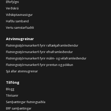
Eftirfylgni
Verðskrá
Viðskiptavinasögur
Hafðu samband
Vertu samstarfsaðili
Atvinnugreinar
Flutningsstjórnunarkerfi fyrir raftækjaframleiðendur
Flutningsstjórnunarkerfi fyrir efnaframleiðendur
Flutningsstjórnunarkerfi fyrir málm- og vélaframleiðendur
Flutningsstjórnunarkerfi fyrir prentun og pökkun
Sjá allar atvinnugreinar
Tilföng
Blogg
Tilvísanir
Samþættingar flutningsaðila
ERP samþættingar