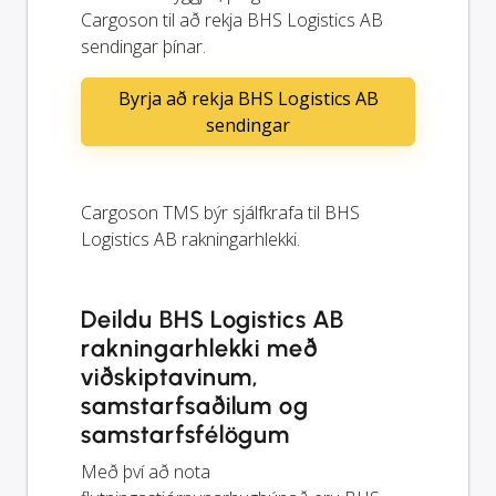
Cargoson til að rekja BHS Logistics AB
sendingar þínar.
Byrja að rekja BHS Logistics AB
sendingar
Cargoson TMS býr sjálfkrafa til BHS
Logistics AB rakningarhlekki.
Deildu BHS Logistics AB
rakningarhlekki með
viðskiptavinum,
samstarfsaðilum og
samstarfsfélögum
Með því að nota