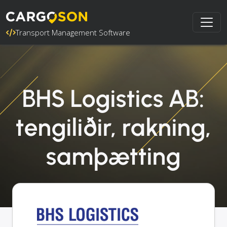
Transport Management Software
BHS Logistics AB:
tengiliðir, rakning,
samþætting