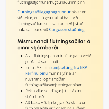
flutningastjórnunarhugbúnaðurinn þinn.
Flutningsaðilagagnagrunnur
okkar er
víðtækur, en þú getur alltaf bætt við
flutningsaðilum sem vantar með því að
hafa samband við
Cargoson stuðning.
Mismunandi flutningsaðilar á
einni stjórnborði
Allar flutningspantanir þínar gætu verið
gerðar á sama hátt.
Einfalt API: Ein
samþætting frá ERP
kerfinu þínu
mun ná yfir allar
núverandi og framtíðar
flutningsaðilasamþættingar þínar.
Rektu allar sendingar þínar á einni
stjórnborði.
Að bæta við, fjarlægja eða skipta um
flutningsaðila er fljótlegt og auðvelt.