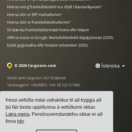
Hversu mörg framleiðslustörf eru ófyllt í Bandaríkjunum?
Hversu stór er ERP markaðurinn?
Hversu stór er framleiðsluiðnaðurinn?
50 stærstu framleiðslufyrirtæki heims eftir tekjum
AWS vs Azure vs Google: Markaðshlutdeild skýjaþjónustu (2025)
Fjöldi gagnasafna eftir löndum (nóvember 2025)
Íslenska
© 2026 Cargoson.com
Skráð sem Cargoson OÜ í Eistlandi.
Skráningarnr: 14545832. VSK: EE102137680.
Höfuðstöðvar: Pärnu mnt. 141, 11314 Tallinn, Eistland
Þessi vefsíða notar vafrakökur til að tryggja að
·
+372 5555 0028
hello@cargoson.com
þú fáir bestu upplifunina á vefsíðunni okkar.
Læra meira
. Persónuverndarstefnu okkar er að
Þjónustuskilmálar
|
Persónuverndarstefna
|
Stefna um
finna
hér
.
vafrakökur