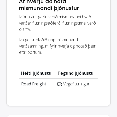
Af hverju að nota
mismunandi þjónustur
Þjónustur gætu verið mismunandi hvað
varðar flutningsaðferð, flutningstíma, verð
o.s.frv.
Þú getur hlaðið upp mismunandi
verðsamningum fyrir hverja og notað þær
eftir þörfum.
Heiti þjónustu
Tegund þjónustu
Road Freight
Vegaflutningur