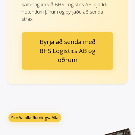
samningum við BHS Logistics AB, bjóddu
notendum þínum og byrjaðu að senda
strax.
Byrja að senda með
BHS Logistics AB og
öðrum
Skoða alla flutningsaðila