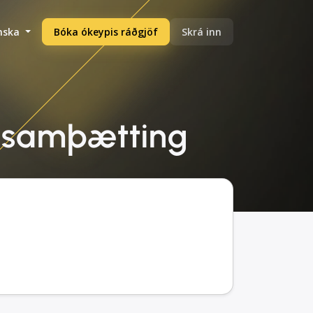
enska
Bóka ókeypis ráðgjöf
Skrá inn
g, samþætting