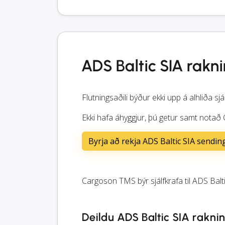
ADS Baltic SIA rakn
Flutningsaðili býður ekki upp á alhliða sjá
Ekki hafa áhyggjur, þú getur samt notað 
Byrja að rekja ADS Baltic SIA sendin
Cargoson TMS býr sjálfkrafa til ADS Balti
Deildu ADS Baltic SIA rakn