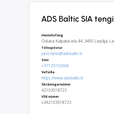
ADS Baltic SIA tengil
Heimilisfang
Oskara Kalpaka iela 44
,
3405
Liepāja
,
La
Tölvupóstur
janis.tenis@adsbaltic.lv
Sími
+37129192666
Vefsíða
https://www.adsbaltic.lv
Skráningarnúmer
42103018723
VSK númer
LV42103018723