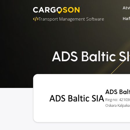
Atv
Ha
Transport Management Software
ADS Baltic S
ADS Balt
Reg no: 42103
Oskara Kalpaka 