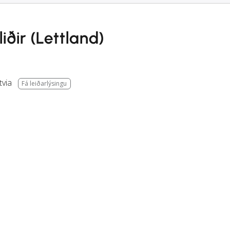
iðir (Lettland)
tvia
Fá leiðarlýsingu