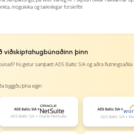
kta, möguleika og tæknilegar forskriftir.
ð viðskiptahugbúnaðinn þinn
nað? Þú getur samþætt ADS Baltic SIA og aðra flutningsaðila þ
a byggðu þína eigin:
+
+
ADS Baltic SIA + Oracle NetSuite
ADS Baltic SIA + W