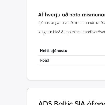
Af hverju að nota mismuna
Þjónustur gætu verið mismunandi hvað var
Þú getur hlaðið upp mismunandi verðsam
Heiti þjónustu
Road
ADS Baltic SIA áfan