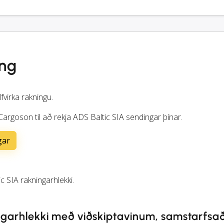
ing
lfvirka rakningu.
Cargoson til að rekja ADS Baltic SIA sendingar þínar.
gar
c SIA rakningarhlekki.
ingarhlekki með viðskiptavinum, samstarfsa