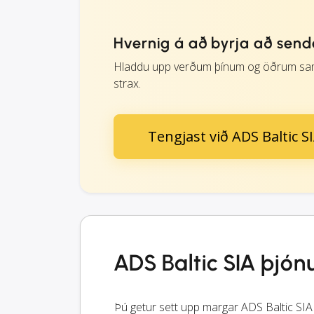
Hvernig á að byrja að send
Hladdu upp verðum þínum og öðrum sam
strax.
Tengjast við ADS Baltic S
ADS Baltic SIA þjón
Þú getur sett upp margar ADS Baltic SIA