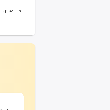
ðskiptavinum
.
plýsingar