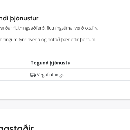
ndi þjónustur
ðar flutningsaðferð, flutningstíma, verð o.s.frv.
ningum fyrir hverja og notað þær eftir þörfum.
Tegund þjónustu
Vegaflutningur
gastaðir