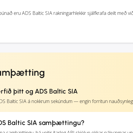
nað eru ADS Baltic SIA rakningarhlekkir sjálfkrafa deilt með vi
samþætting
fið þitt og ADS Baltic SIA
ADS Baltic SIA á nokkrum sekúndum — engin forritun nauðsynleg
S Baltic SIA samþættingu?
iðna samþættingu, þá veitir ítarleg API skjölun okkar nákvæmar up