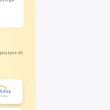
ína beint við
orkday