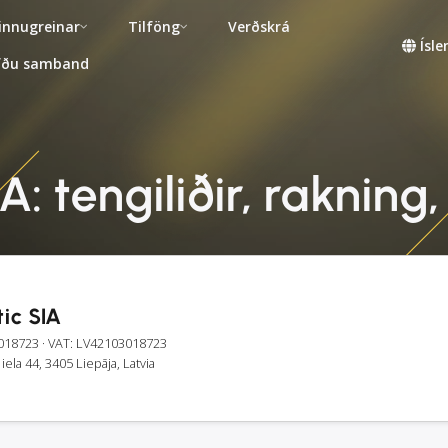
innugreinar
Tilföng
Verðskrá
Ísl
fðu samband
IA: tengiliðir, raknin
ic SIA
018723
· VAT: LV42103018723
iela 44, 3405 Liepāja, Latvia