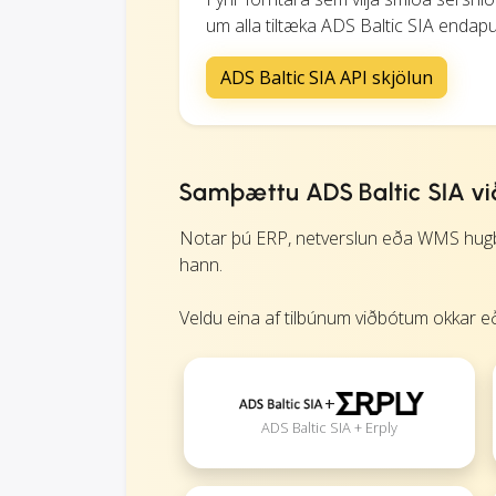
um alla tiltæka ADS Baltic SIA endapun
ADS Baltic SIA API skjölun
Samþættu ADS Baltic SIA vi
Notar þú ERP, netverslun eða WMS hugbú
hann.
Veldu eina af tilbúnum viðbótum okkar eð
+
ADS Baltic SIA + Erply