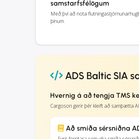
samstarfsfélögum
Með því að nota flutningastjórnunarhugbú
þínum.
ADS Baltic SIA 
Hvernig á að tengja TMS ker
Cargoson gerir þér kleift að samþætta 
Að smíða sérsniðna AD
Fyrir forritara sem vilja smíða sérsn