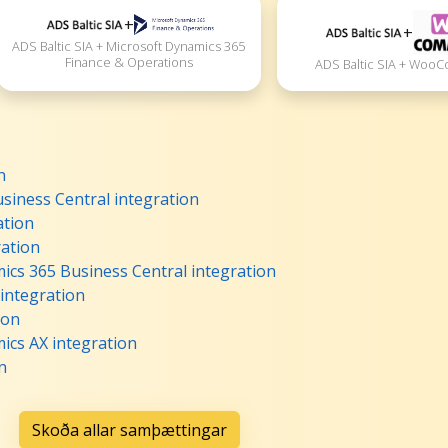
+
+
ADS Baltic SIA + Microsoft Dynamics 365
Finance & Operations
ADS Baltic SIA + Wo
n
siness Central integration
ation
ration
ics 365 Business Central integration
 integration
ion
ics AX integration
n
Skoða allar samþættingar