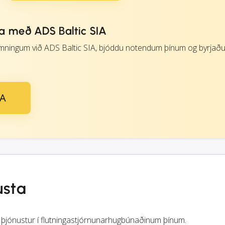
a með ADS Baltic SIA
ningum við ADS Baltic SIA, bjóddu notendum þínum og byrjað
IA
usta
 þjónustur í flutningastjórnunarhugbúnaðinum þínum.