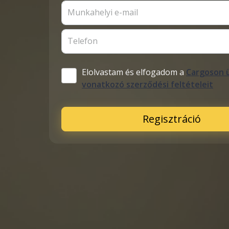
Munkahelyi e-mail
Telefon
Elolvastam és elfogadom a
Cargoson 
vonatkozó szerződési feltételeit
Regisztráció