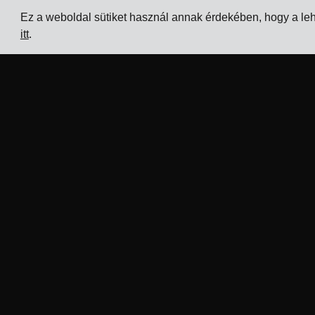
Ez a weboldal sütiket használ annak érdekében, hogy a le
itt
.
Vállalat
Iparágak
Nyomon
TMS elektronikai gyártók
követés
számára
Árak
TMS vegyipari gyártók számára
Ügyfél
TMS fém- és gépgyártók
történetek
számára
Kapcsolat
TMS nyomdai és csomagolóipa
számára
Legyen
partnerünk
Összes iparág megtekintése