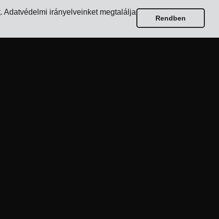
t
. Adatvédelmi irányelveinket megtalálja
Rendben
Útmutatók
Top 17 szállításkezelő szoftver feladóknak
Hogyan válasszunk több fuvarozós szállítási szoftvert?
Hogyan bonyolítsunk le egy egyszerű szállítási tendert?
Hogyan vezessünk be egy szállításkezelő rendszert?
Hogyan válasszunk fuvarozót?
Hogyan automatizáljuk a szállítási értesítéseket?
Fuvarozási KPI-ok, amelyeket minden logisztikai