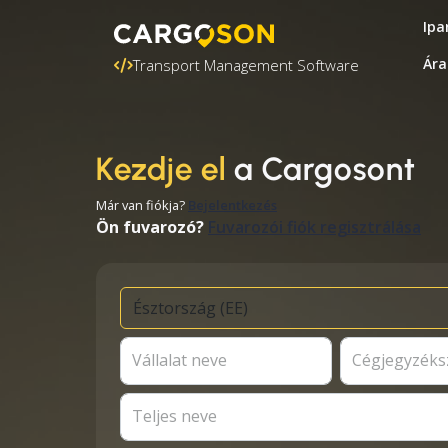
Ipa
Ára
Transport Management Software
Kezdje el
a Cargosont
Már van fiókja?
Bejelentkezés
Ön fuvarozó?
Fuvarozói fiók regisztrálása
Vállalat neve
Cégjegyzék
Teljes neve