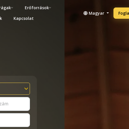
rágak
Erőforrások
Magyar
Fogla
k
Kapcsolat
szám