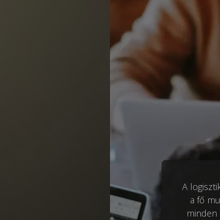
A logisz
a fő mu
minden 