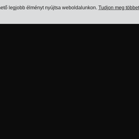
hető legjobb élményt nyújtsa weboldalunkon.
Tudjon meg többe
Erőforrások
Termék
Blog
Szállításkezelő rendszer
Referenciák
Fuvardíj kezelő szoftver
Fuvarozói integrációk
Fuvarozási pótdíjkezelő
szoftver
ERP integrációk
Fuvarozó integrációs
Partnerek
r
szoftver
Információ fuvarozóknak
Fuvarozás kezelő szoftver