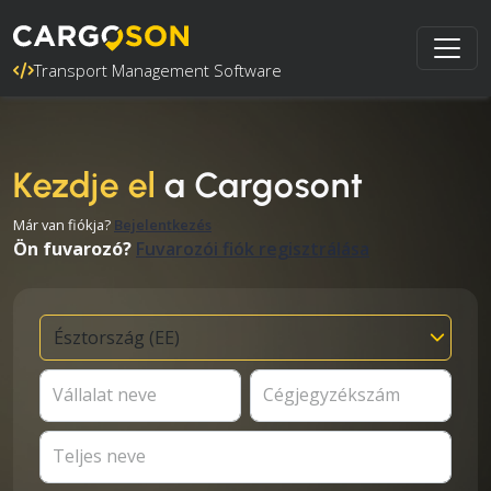
Transport Management Software
Kezdje el
a Cargosont
Már van fiókja?
Bejelentkezés
Ön fuvarozó?
Fuvarozói fiók regisztrálása
Vállalat neve
Cégjegyzékszám
Teljes neve