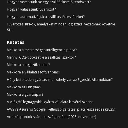
Hogyan vezessünk be egy szállításkezelő rendszert?
Hogyan válasszunk fuvarozót?
Hogyan automatizáljuk a szállítási értesítéseket?
Fuvarozási KPI-ok, amelyeket minden logisztikai vezetőnek követnie
kell
Kutatás
Mekkora a mesterséges intelligencia piaca?
Mennyi CO2-t bocsát ki a szállítási szektor?
Mekkora a logisztikai piac?
Mekkora a vállalati szoftver piac?
Hány betöltetlen gyártási munkahely van az Egyesült Államokban?
Mekkora az ERP piac?
Mekkora a gyártóipar?
A világ 50 legnagyobb gyártó vállalata bevétel szerint
AWS vs Azure vs Google: Felhőszolgáltatási piaci részesedés (2025)
Adatközpontok száma országonként (2025. november)