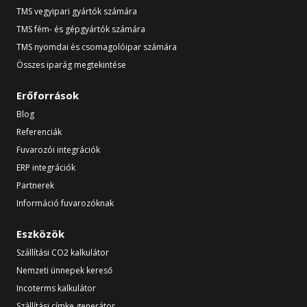
TMS vegyipari gyártók számára
TMS fém- és gépgyártók számára
TMS nyomdai és csomagolóipar számára
Összes iparág megtekintése
Erőforrások
Blog
Referenciák
Fuvarozói integrációk
ERP integrációk
Partnerek
Információ fuvarozóknak
Eszközök
Szállítási CO2 kalkulátor
Nemzeti ünnepek kereső
Incoterms kalkulátor
Szállítási címke generátor