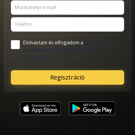
Munkahelyi e-mail
Telefon
Elolvastam és elfogadom a
Cargoson
ügyfelekre vonatkozó szerződési
feltételeit
Regisztráció