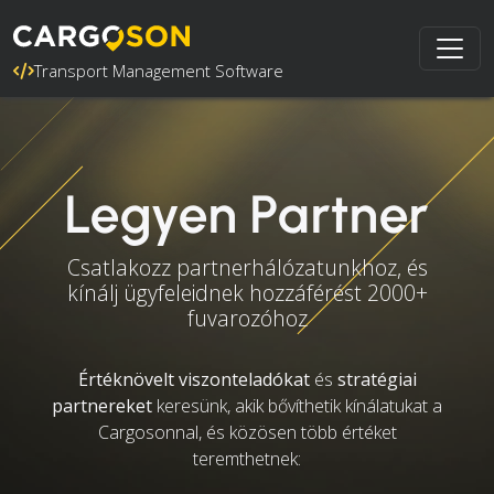
Transport Management Software
Legyen Partner
Csatlakozz partnerhálózatunkhoz, és
kínálj ügyfeleidnek hozzáférést 2000+
fuvarozóhoz
Értéknövelt viszonteladókat
és
stratégiai
partnereket
keresünk, akik bővíthetik kínálatukat a
Cargosonnal, és közösen több értéket
teremthetnek: