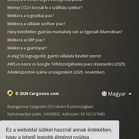
Mennyi CO2-t bocsát ki a szállítási szektor?
Mekkora a logisztikai piac?
Mekkora a vállalati szoftver piac?
Hány betöltetlen gyártási munkahely van az Egyesült Államokban?
Mekkora az ERP piac?
Mekkora a gyártóipar?
A világ 50 legnagyobb gyártó vállalata bevétel szerint
AWS vs Azure vs Google: Felhőszolgáltatási piaci részesedés (2025)
Adatközpontok száma országonként (2025. november)
Magyar
© 2026 Cargoson.com
Bejegyezve Cargoson OÜ néven Észtországban.
Nyilvántartási szám: 14545832. Adószám: EE102137680.
Székhely: Pärnu mnt. 141, 11314 Tallinn, Észtország
Ez a weboldal sütiket használ annak érdekében,
·
+372 5555 0028
hello@cargoson.com
hogy a lehető legjobb élményt nyújtsa