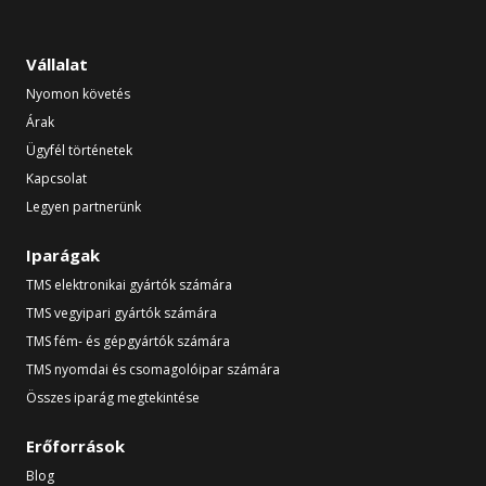
Vállalat
Nyomon követés
Árak
Ügyfél történetek
Kapcsolat
Legyen partnerünk
Iparágak
TMS elektronikai gyártók számára
TMS vegyipari gyártók számára
TMS fém- és gépgyártók számára
TMS nyomdai és csomagolóipar számára
Összes iparág megtekintése
Erőforrások
Blog