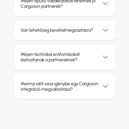
Milyen típusú vállalkozások lehetnek jó
Cargoson partnerek?
Van lehetőség bevételmegosztásra?
Milyen technikai erőforrásokat
biztosítanak a partnereknek?
Mennyi időt vesz igénybe egy Cargoson
integráció megvalósítása?