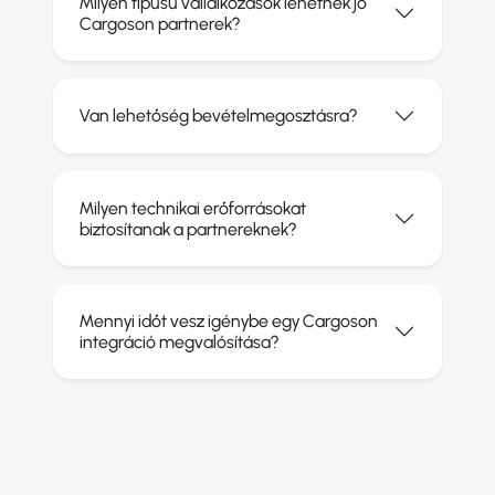
Milyen típusú vállalkozások lehetnek jó
Cargoson partnerek?
Van lehetőség bevételmegosztásra?
Milyen technikai erőforrásokat
biztosítanak a partnereknek?
Mennyi időt vesz igénybe egy Cargoson
integráció megvalósítása?