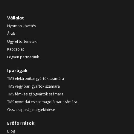
Vállalat
Nyomon követés
Árak
Ügyfél történetek
Kapcsolat
Legyen partnerünk
Iparágak
TMS elektronikai gyártók számára
TMS vegyipari gyártók számára
TMS fém- és gépgyártók számára
TMS nyomdai és csomagolóipar számára
Összes iparág megtekintése
Erőforrások
Blog