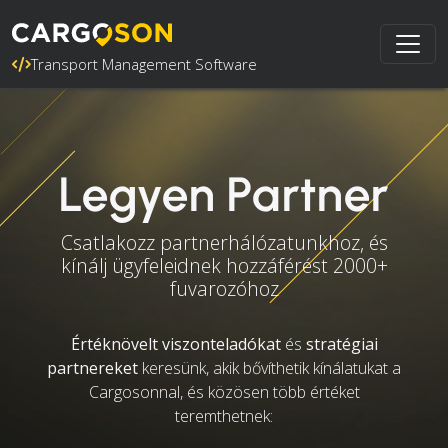
Transport Management Software
Legyen Partner
Csatlakozz partnerhálózatunkhoz, és
kínálj ügyfeleidnek hozzáférést 2000+
fuvarozóhoz
Értéknövelt viszonteladókat
és
stratégiai
partnereket
keresünk, akik bővíthetik kínálatukat a
Cargosonnal, és közösen több értéket
teremthetnek: