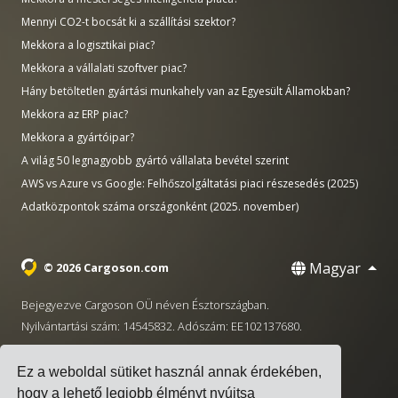
Mennyi CO2-t bocsát ki a szállítási szektor?
Mekkora a logisztikai piac?
Mekkora a vállalati szoftver piac?
Hány betöltetlen gyártási munkahely van az Egyesült Államokban?
Mekkora az ERP piac?
Mekkora a gyártóipar?
A világ 50 legnagyobb gyártó vállalata bevétel szerint
AWS vs Azure vs Google: Felhőszolgáltatási piaci részesedés (2025)
Adatközpontok száma országonként (2025. november)
Magyar
© 2026 Cargoson.com
Bejegyezve Cargoson OÜ néven Észtországban.
Nyilvántartási szám: 14545832. Adószám: EE102137680.
Székhely: Pärnu mnt. 141, 11314 Tallinn, Észtország
Ez a weboldal sütiket használ annak érdekében,
·
+372 5555 0028
hello@cargoson.com
hogy a lehető legjobb élményt nyújtsa