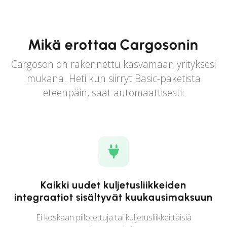
Mikä erottaa Cargosonin
Cargoson on rakennettu kasvamaan yrityksesi
mukana. Heti kun siirryt Basic-paketista
eteenpäin, saat automaattisesti:
Kaikki uudet kuljetusliikkeiden
integraatiot sisältyvät kuukausimaksuun
Ei koskaan piilotettuja tai kuljetusliikkeittäisiä