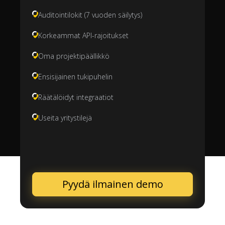
Auditointilokit (7 vuoden säilytys)
Korkeammat API-rajoitukset
Oma projektipäällikkö
Ensisijainen tukipuhelin
Räätälöidyt integraatiot
Useita yritystilejä
Pyydä ilmainen demo