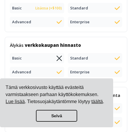
Basic
Standard
Lisäosa (+$100)
Advanced
Enterprise
Älykäs
verkkokaupan hinnasto
Basic
Standard
Advanced
Enterprise
Tämä verkkosivusto käyttää evästeitä
varmistaakseen parhaan käyttökokemuksen.
Monimutkainen
lisämaksujen laskenta
ja hallinta
Lue lisää
. Tietosuojakäytäntömme löytyy
täältä
.
Basic
Standard
Selvä
Advanced
Enterprise