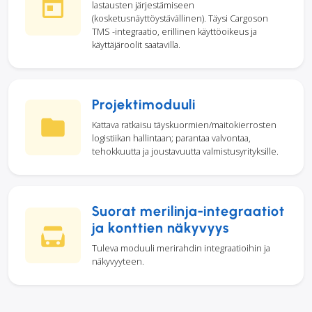
lastausten järjestämiseen
(kosketusnäyttöystävällinen). Täysi Cargoson
TMS -integraatio, erillinen käyttöoikeus ja
käyttäjäroolit saatavilla.
Projektimoduuli
Kattava ratkaisu täyskuormien/maitokierrosten
logistiikan hallintaan; parantaa valvontaa,
tehokkuutta ja joustavuutta valmistusyrityksille.
Suorat merilinja-integraatiot
ja konttien näkyvyys
Tuleva moduuli merirahdin integraatioihin ja
näkyvyyteen.