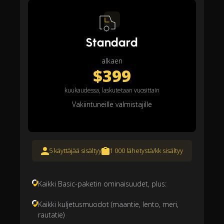
Standard
alkaen
$399
kuukaudessa, laskutetaan vuosittain
Vakiintuneille valmistajille
5 käyttäjää sisältyy
1 000 lähetystä/kk sisältyy
Kaikki Basic-paketin ominaisuudet, plus:
Kaikki kuljetusmuodot (maantie, lento, meri,
rautatie)