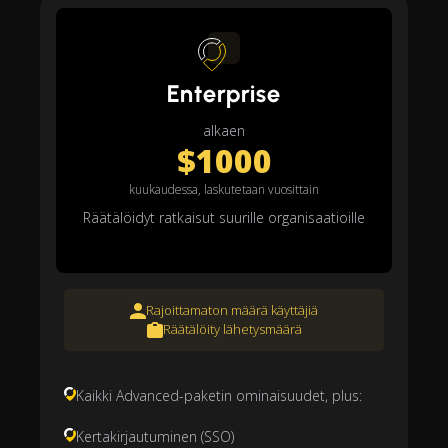
Enterprise
alkaen
$1000
kuukaudessa, laskutetaan vuosittain
Räätälöidyt ratkaisut suurille organisaatioille
Rajoittamaton määrä käyttäjiä
Räätälöity lähetysmäärä
Kaikki Advanced-paketin ominaisuudet, plus:
Kertakirjautuminen (SSO)