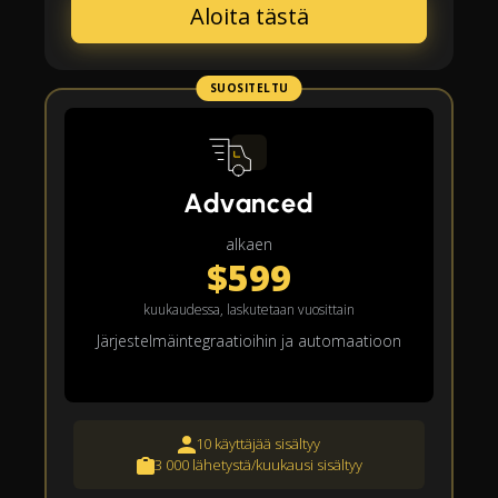
Aloita tästä
SUOSITELTU
Advanced
alkaen
$599
kuukaudessa, laskutetaan vuosittain
Järjestelmäintegraatioihin ja automaatioon
10 käyttäjää sisältyy
3 000 lähetystä/kuukausi sisältyy