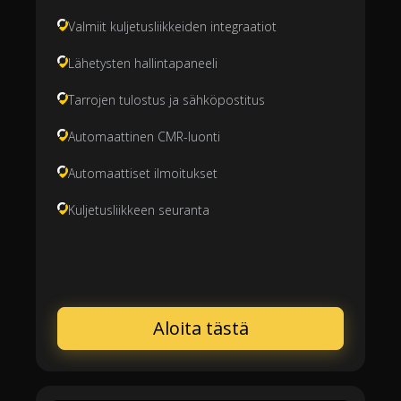
Valmiit kuljetusliikkeiden integraatiot
Lähetysten hallintapaneeli
Tarrojen tulostus ja sähköpostitus
Automaattinen CMR-luonti
Automaattiset ilmoitukset
Kuljetusliikkeen seuranta
Aloita tästä