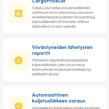
CargoPriceList
Työkalu, joka näyttää eri kuljetusliikkeiden
rahtihinnan arvion sekunneissa, perustuen
henkilökohtaisesti sovittuihin hinnastoihisi ja
kuljetusliikkeiden API-hintoihin. Erillinen
käyttöoikeus on myös saatavilla.
Viivästyneiden lähetysten
raportti
Yhtenäinen näkymä lähetysviivästyksistä
kuljetusliikkeittäin, jotta voit seurata ja
kommunikoida ennakoivasti toimittajien ja
asiakkaiden kanssa.
Automaattinen
kuljetusliikkeen varaus
Automaattinen kuljetustilaus ennalta annettujen