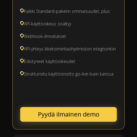
Kaikki Standard-paketin ominaisuudet, plus:
API-käyttöoikeus sisältyy
Webhook-ilmoitukset
API-yhteys liiketoimintaohjelmiston integrointiin
Edistyneet käyttöoikeudet
Strukturoitu käyttöönotto go-live-tuen kanssa
Pyydä ilmainen demo