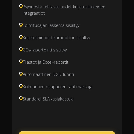
Pyynnöstä tehtävät uudet kuljetusliikkeiden
integraatiot
Toimitusajan laskenta sisältyy
Kuljetushinnoittelumoottori sisältyy
CO₂-raportointi sisältyy
Tilastot ja Excel-raportit
Automaattinen DGD-luonti
Kolmannen osapuolen rahtimaksaja
Standardi SLA -asiakastuki