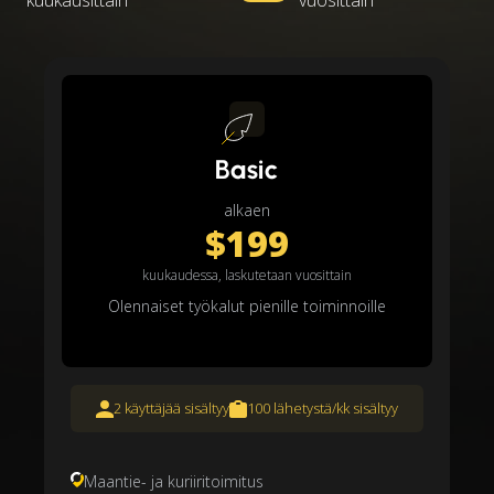
kuukausittain
vuosittain
Basic
alkaen
$199
kuukaudessa, laskutetaan vuosittain
Olennaiset työkalut pienille toiminnoille
2 käyttäjää sisältyy
100 lähetystä/kk sisältyy
Maantie- ja kuriiritoimitus