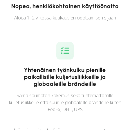
Nopea, henkilökohtainen käyttöönotto
Aloita 1–2 viikossa kuukausien odottamisen sijaan
Yhtenäinen työnkulku pienille
paikallisille kuljetusliikkeille ja
globaaleille brändeille
Sama saumaton kokemus sekä tuntemattomille
kuljetusliikkeille että suurille globaaleille brändeille kuten
FedEx, DHL, UPS