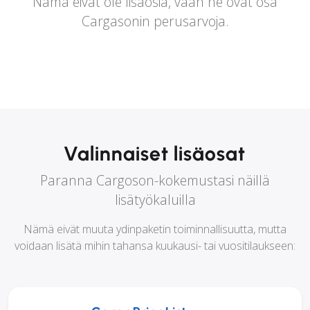
Nämä eivät ole lisäosia, vaan ne ovat osa
Cargasonin perusarvoja.
Valinnaiset lisäosat
Paranna Cargoson-kokemustasi näillä
lisätyökaluilla
Nämä eivät muuta ydinpaketin toiminnallisuutta, mutta
voidaan lisätä mihin tahansa kuukausi- tai vuositilaukseen: