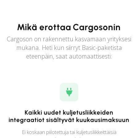
Mikä erottaa Cargosonin
Cargoson on rakennettu kasvamaan yrityksesi
mukana. Heti kun siirryt Basic-paketista
eteenpäin, saat automaattisesti:
Kaikki uudet kuljetusliikkeiden
integraatiot sisältyvät kuukausimaksuun
Ei koskaan piilotettuja tai kuljetusliikkeittäisiä