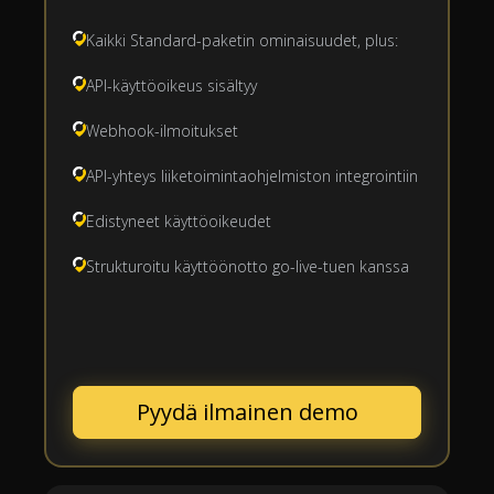
Kaikki Standard-paketin ominaisuudet, plus:
API-käyttöoikeus sisältyy
Webhook-ilmoitukset
API-yhteys liiketoimintaohjelmiston integrointiin
Edistyneet käyttöoikeudet
Strukturoitu käyttöönotto go-live-tuen kanssa
Pyydä ilmainen demo