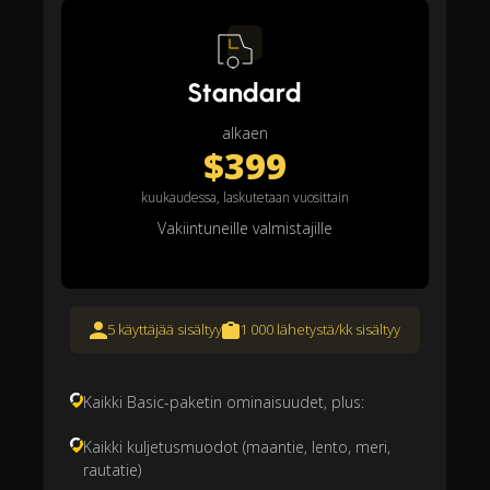
Standard
alkaen
$399
kuukaudessa, laskutetaan vuosittain
Vakiintuneille valmistajille
5 käyttäjää sisältyy
1 000 lähetystä/kk sisältyy
Kaikki Basic-paketin ominaisuudet, plus:
Kaikki kuljetusmuodot (maantie, lento, meri,
rautatie)