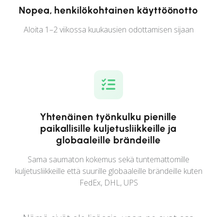
Nopea, henkilökohtainen käyttöönotto
Aloita 1–2 viikossa kuukausien odottamisen sijaan
Yhtenäinen työnkulku pienille
paikallisille kuljetusliikkeille ja
globaaleille brändeille
Sama saumaton kokemus sekä tuntemattomille
kuljetusliikkeille että suurille globaaleille brändeille kuten
FedEx, DHL, UPS