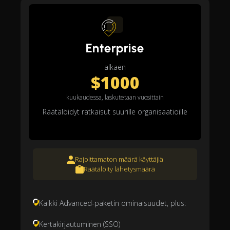
Enterprise
alkaen
$1000
kuukaudessa, laskutetaan vuosittain
Räätälöidyt ratkaisut suurille organisaatioille
Rajoittamaton määrä käyttäjiä
Räätälöity lähetysmäärä
Kaikki Advanced-paketin ominaisuudet, plus:
Kertakirjautuminen (SSO)