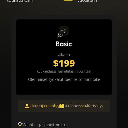
kuukausittain
vuosittain
Basic
alkaen
$199
kuukaudessa, laskutetaan vuosittain
Olennaiset työkalut pienille toiminnoille
2 käyttäjää sisältyy
100 lähetystä/kk sisältyy
Maantie- ja kuriiritoimitus