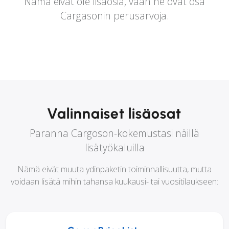
Nämä eivät ole lisäosia, vaan ne ovat osa
Cargasonin perusarvoja.
Valinnaiset lisäosat
Paranna Cargoson-kokemustasi näillä
lisätyökaluilla
Nämä eivät muuta ydinpaketin toiminnallisuutta, mutta
voidaan lisätä mihin tahansa kuukausi- tai vuositilaukseen: