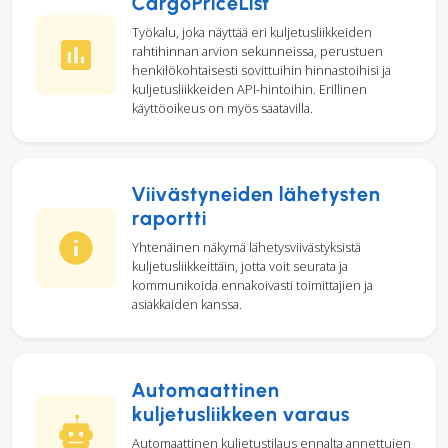
CargoPriceList
Työkalu, joka näyttää eri kuljetusliikkeiden
rahtihinnan arvion sekunneissa, perustuen
henkilökohtaisesti sovittuihin hinnastoihisi ja
kuljetusliikkeiden API-hintoihin. Erillinen
käyttöoikeus on myös saatavilla.
Viivästyneiden lähetysten
raportti
Yhtenäinen näkymä lähetysviivästyksistä
kuljetusliikkeittäin, jotta voit seurata ja
kommunikoida ennakoivasti toimittajien ja
asiakkaiden kanssa.
Automaattinen
kuljetusliikkeen varaus
Automaattinen kuljetustilaus ennalta annettujen