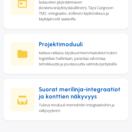
lastausten järjestämiseen
(kosketusnäyttöystävällinen). Täysi Cargoson
TMS -integraatio, erillinen käyttöoikeus ja
käyttäjäroolit saatavilla.
Projektimoduuli
Kattava ratkaisu täyskuormien/maitokierrosten
logistiikan hallintaan; parantaa valvontaa,
tehokkuutta ja joustavuutta valmistusyrityksille.
Suorat merilinja-integraatiot
ja konttien näkyvyys
Tuleva moduuli merirahdin integraatioihin ja
näkyvyyteen.