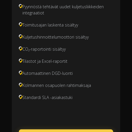
Pyynnöstä tehtävät uudet kuljetusliikkeiden
integraatiot
Toimitusajan laskenta sisältyy
Kuljetushinnoittelumoottori sisältyy
CO₂-raportointi sisältyy
Tilastot ja Excel-raportit
Automaattinen DGD-luonti
Kolmannen osapuolen rahtimaksaja
Standardi SLA -asiakastuki