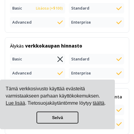
Basic
Standard
Lisäosa (+$100)
Advanced
Enterprise
Älykäs
verkkokaupan hinnasto
Basic
Standard
Advanced
Enterprise
Tämä verkkosivusto käyttää evästeitä
varmistaakseen parhaan käyttökokemuksen.
Monimutkainen
lisämaksujen laskenta
ja hallinta
Lue lisää
. Tietosuojakäytäntömme löytyy
täältä
.
Basic
Standard
Selvä
Advanced
Enterprise