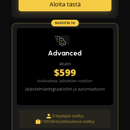
Aloita tästä
SUOSITELTU
Advanced
alkaen
$599
kuukaudessa, laskutetaan vuosittain
Järjestelmäintegraatioihin ja automaatioon
10 käyttäjää sisältyy
3 000 lähetystä/kuukausi sisältyy