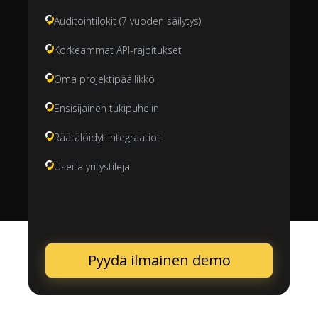
Auditointilokit (7 vuoden säilytys)
Korkeammat API-rajoitukset
Oma projektipäällikkö
Ensisijainen tukipuhelin
Räätälöidyt integraatiot
Useita yritystilejä
Pyydä ilmainen demo