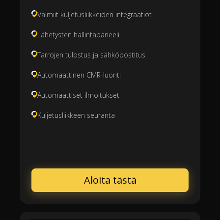
Valmiit kuljetusliikkeiden integraatiot
Lähetysten hallintapaneeli
Tarrojen tulostus ja sähköpostitus
Automaattinen CMR-luonti
Automaattiset ilmoitukset
Kuljetusliikkeen seuranta
Aloita tästä