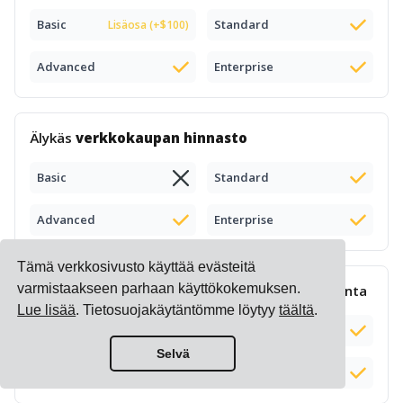
Basic
Standard
Lisäosa (+$100)
Advanced
Enterprise
Älykäs
verkkokaupan hinnasto
Basic
Standard
Advanced
Enterprise
Tämä verkkosivusto käyttää evästeitä
varmistaakseen parhaan käyttökokemuksen.
Monimutkainen
lisämaksujen laskenta
ja hallinta
Lue lisää
. Tietosuojakäytäntömme löytyy
täältä
.
Basic
Standard
Selvä
Advanced
Enterprise