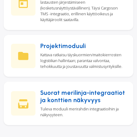
lastausten järjestämiseen
(kosketusnäyttöystävällinen). Täysi Cargoson
TMS -integraatio, erillinen käyttöoikeus ja
käyttäjäroolit saatavilla.
Projektimoduuli
Kattava ratkaisu täyskuormien/maitokierrosten
logistiikan hallintaan; parantaa valvontaa,
tehokkuutta ja joustavuutta valmistusyrityksille.
Suorat merilinja-integraatiot
ja konttien näkyvyys
Tuleva moduuli merirahdin integraatioihin ja
näkyvyyteen.