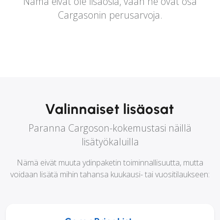
Nämä eivät ole lisäosia, vaan ne ovat osa
Cargasonin perusarvoja.
Valinnaiset lisäosat
Paranna Cargoson-kokemustasi näillä
lisätyökaluilla
Nämä eivät muuta ydinpaketin toiminnallisuutta, mutta
voidaan lisätä mihin tahansa kuukausi- tai vuositilaukseen: