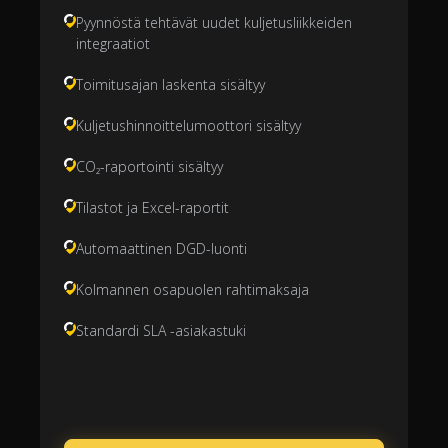
Pyynnöstä tehtävät uudet kuljetusliikkeiden
integraatiot
Toimitusajan laskenta sisältyy
Kuljetushinnoittelumoottori sisältyy
CO₂-raportointi sisältyy
Tilastot ja Excel-raportit
Automaattinen DGD-luonti
Kolmannen osapuolen rahtimaksaja
Standardi SLA -asiakastuki