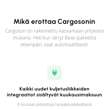
Mikä erottaa Cargosonin
Cargoson on rakennettu kasvamaan yrityksesi
mukana. Heti kun siirryt Basic-paketista
eteenpäin, saat automaattisesti:
Kaikki uudet kuljetusliikkeiden
integraatiot sisältyvät kuukausimaksuun
Ei koskaan piilotettuja tai kuljetusliikkeittäisiä