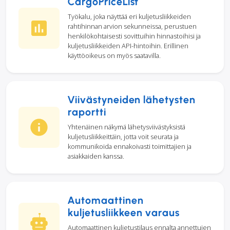
CargoPriceList
Työkalu, joka näyttää eri kuljetusliikkeiden
rahtihinnan arvion sekunneissa, perustuen
henkilökohtaisesti sovittuihin hinnastoihisi ja
kuljetusliikkeiden API-hintoihin. Erillinen
käyttöoikeus on myös saatavilla.
Viivästyneiden lähetysten
raportti
Yhtenäinen näkymä lähetysviivästyksistä
kuljetusliikkeittäin, jotta voit seurata ja
kommunikoida ennakoivasti toimittajien ja
asiakkaiden kanssa.
Automaattinen
kuljetusliikkeen varaus
Automaattinen kuljetustilaus ennalta annettujen