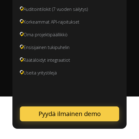
Auditointilokit (7 vuoden säilytys)
Korkeammat API-rajoitukset
Oma projektipäällikkö
Ensisijainen tukipuhelin
Räätälöidyt integraatiot
Useita yritystilejä
Pyydä ilmainen demo