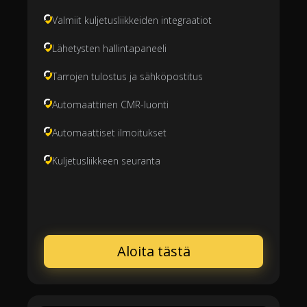
Valmiit kuljetusliikkeiden integraatiot
Lähetysten hallintapaneeli
Tarrojen tulostus ja sähköpostitus
Automaattinen CMR-luonti
Automaattiset ilmoitukset
Kuljetusliikkeen seuranta
Aloita tästä