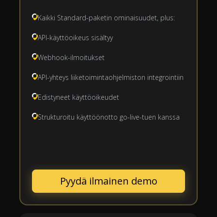
Kaikki Standard-paketin ominaisuudet, plus:
API-käyttöoikeus sisältyy
Webhook-ilmoitukset
API-yhteys liiketoimintaohjelmiston integrointiin
Edistyneet käyttöoikeudet
Strukturoitu käyttöönotto go-live-tuen kanssa
Pyydä ilmainen demo