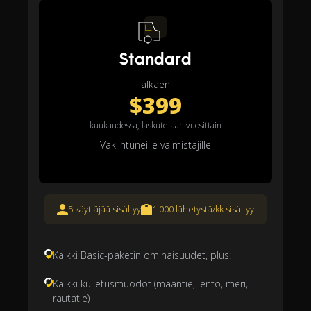
Standard
alkaen
$399
kuukaudessa, laskutetaan vuosittain
Vakiintuneille valmistajille
5 käyttäjää sisältyy
1 000 lähetystä/kk sisältyy
Kaikki Basic-paketin ominaisuudet, plus:
Kaikki kuljetusmuodot (maantie, lento, meri,
rautatie)