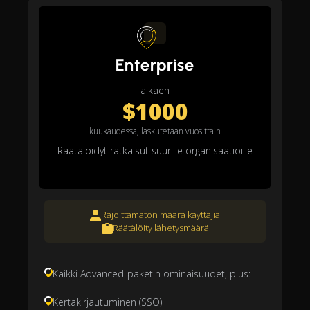
Enterprise
alkaen
$1000
kuukaudessa, laskutetaan vuosittain
Räätälöidyt ratkaisut suurille organisaatioille
Rajoittamaton määrä käyttäjiä
Räätälöity lähetysmäärä
Kaikki Advanced-paketin ominaisuudet, plus:
Kertakirjautuminen (SSO)