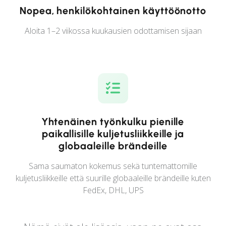
Nopea, henkilökohtainen käyttöönotto
Aloita 1–2 viikossa kuukausien odottamisen sijaan
Yhtenäinen työnkulku pienille
paikallisille kuljetusliikkeille ja
globaaleille brändeille
Sama saumaton kokemus sekä tuntemattomille
kuljetusliikkeille että suurille globaaleille brändeille kuten
FedEx, DHL, UPS