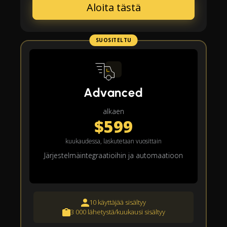
Aloita tästä
SUOSITELTU
Advanced
alkaen
$599
kuukaudessa, laskutetaan vuosittain
Järjestelmäintegraatioihin ja automaatioon
10 käyttäjää sisältyy
3 000 lähetystä/kuukausi sisältyy