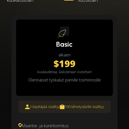
kuukausittain
vuosittain
Basic
alkaen
$199
kuukaudessa, laskutetaan vuosittain
Olennaiset työkalut pienille toiminnoille
2 käyttäjää sisältyy
100 lähetystä/kk sisältyy
Maantie- ja kuriiritoimitus