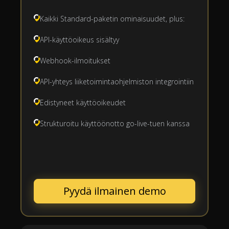
Kaikki Standard-paketin ominaisuudet, plus:
API-käyttöoikeus sisältyy
Webhook-ilmoitukset
API-yhteys liiketoimintaohjelmiston integrointiin
Edistyneet käyttöoikeudet
Strukturoitu käyttöönotto go-live-tuen kanssa
Pyydä ilmainen demo