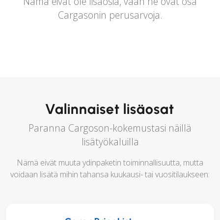
Nämä eivät ole lisäosia, vaan ne ovat osa
Cargasonin perusarvoja.
Valinnaiset lisäosat
Paranna Cargoson-kokemustasi näillä
lisätyökaluilla
Nämä eivät muuta ydinpaketin toiminnallisuutta, mutta
voidaan lisätä mihin tahansa kuukausi- tai vuositilaukseen: