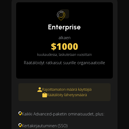
Enterprise
alkaen
$1000
kuukaudessa, laskutetaan vuosittain
Räätälöidyt ratkaisut suurille organisaatioille
Rajoittamaton määrä käyttäjiä
Räätälöity lähetysmäärä
Kaikki Advanced-paketin ominaisuudet, plus:
Kertakirjautuminen (SSO)