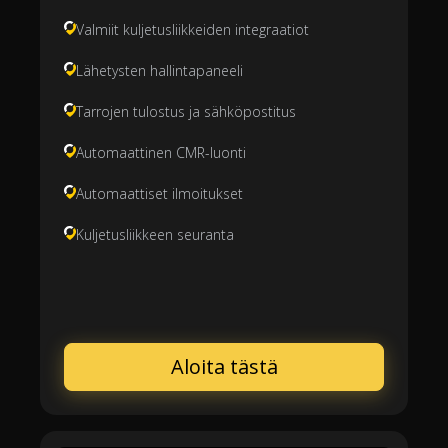
Valmiit kuljetusliikkeiden integraatiot
Lähetysten hallintapaneeli
Tarrojen tulostus ja sähköpostitus
Automaattinen CMR-luonti
Automaattiset ilmoitukset
Kuljetusliikkeen seuranta
Aloita tästä