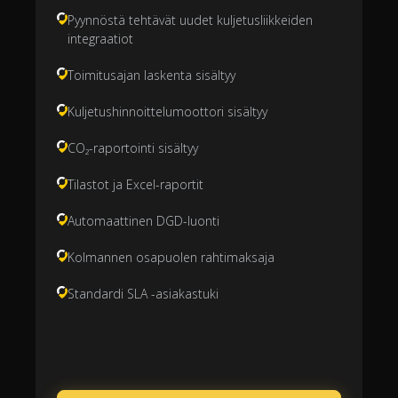
Pyynnöstä tehtävät uudet kuljetusliikkeiden
integraatiot
Toimitusajan laskenta sisältyy
Kuljetushinnoittelumoottori sisältyy
CO₂-raportointi sisältyy
Tilastot ja Excel-raportit
Automaattinen DGD-luonti
Kolmannen osapuolen rahtimaksaja
Standardi SLA -asiakastuki