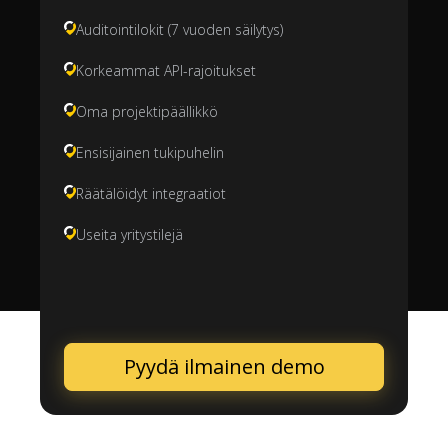
Auditointilokit (7 vuoden säilytys)
Korkeammat API-rajoitukset
Oma projektipäällikkö
Ensisijainen tukipuhelin
Räätälöidyt integraatiot
Useita yritystilejä
Pyydä ilmainen demo