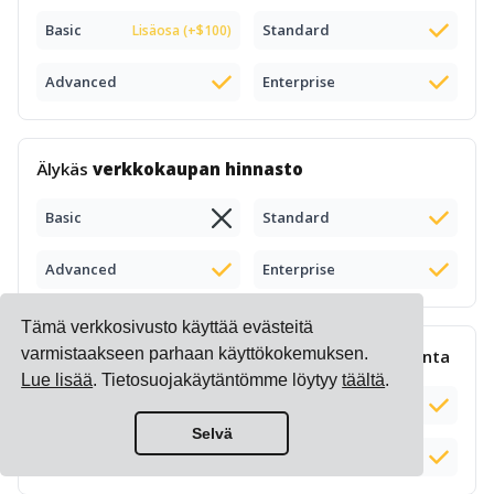
Basic
Standard
Lisäosa (+$100)
Advanced
Enterprise
Älykäs
verkkokaupan hinnasto
Basic
Standard
Advanced
Enterprise
Tämä verkkosivusto käyttää evästeitä
varmistaakseen parhaan käyttökokemuksen.
Monimutkainen
lisämaksujen laskenta
ja hallinta
Lue lisää
. Tietosuojakäytäntömme löytyy
täältä
.
Basic
Standard
Selvä
Advanced
Enterprise