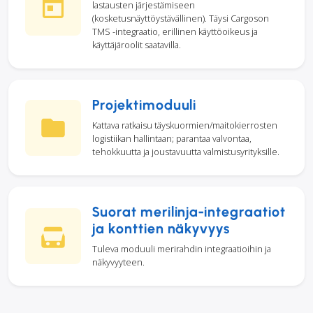
lastausten järjestämiseen
(kosketusnäyttöystävällinen). Täysi Cargoson
TMS -integraatio, erillinen käyttöoikeus ja
käyttäjäroolit saatavilla.
Projektimoduuli
Kattava ratkaisu täyskuormien/maitokierrosten
logistiikan hallintaan; parantaa valvontaa,
tehokkuutta ja joustavuutta valmistusyrityksille.
Suorat merilinja-integraatiot
ja konttien näkyvyys
Tuleva moduuli merirahdin integraatioihin ja
näkyvyyteen.