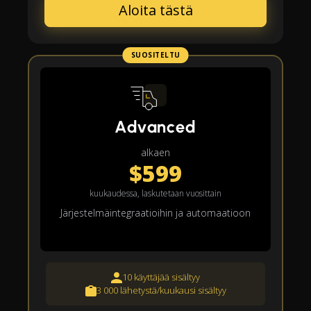
Aloita tästä
SUOSITELTU
Advanced
alkaen
$599
kuukaudessa, laskutetaan vuosittain
Järjestelmäintegraatioihin ja automaatioon
10 käyttäjää sisältyy
3 000 lähetystä/kuukausi sisältyy