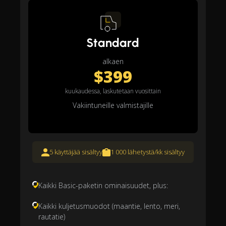
Standard
alkaen
$399
kuukaudessa, laskutetaan vuosittain
Vakiintuneille valmistajille
5 käyttäjää sisältyy
1 000 lähetystä/kk sisältyy
Kaikki Basic-paketin ominaisuudet, plus:
Kaikki kuljetusmuodot (maantie, lento, meri,
rautatie)