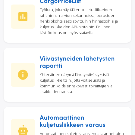
CargoPriceList
Työkalu, joka näyttää eri kuljetusliikkeiden
rahtihinnan arvion sekunneissa, perustuen
henkilökohtaisesti sovittuihin hinnastoihisi ja
kuljetusliikkeiden API-hintoihin. Erillinen
käyttöoikeus on myös saatavilla.
Viivästyneiden lähetysten
raportti
Yhtenäinen näkymä lähetysviivästyksistä
kuljetusliikkeittäin, jotta voit seurata ja
kommunikoida ennakoivasti toimittajien ja
asiakkaiden kanssa.
Automaattinen
kuljetusliikkeen varaus
Automaattinen kuljetustilaus ennalta annettujen