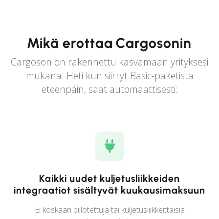
Mikä erottaa Cargosonin
Cargoson on rakennettu kasvamaan yrityksesi
mukana. Heti kun siirryt Basic-paketista
eteenpäin, saat automaattisesti:
Kaikki uudet kuljetusliikkeiden
integraatiot sisältyvät kuukausimaksuun
Ei koskaan piilotettuja tai kuljetusliikkeittäisiä