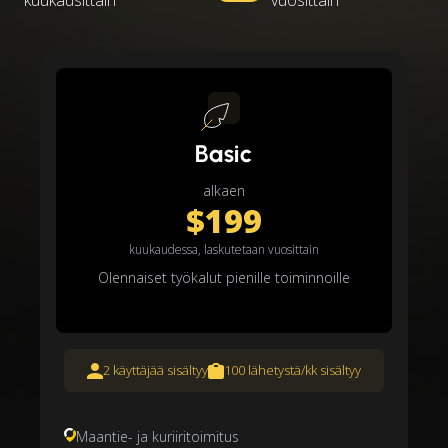
kuukausittain
vuosittain
Basic
alkaen
$199
kuukaudessa, laskutetaan vuosittain
Olennaiset työkalut pienille toiminnoille
2 käyttäjää sisältyy
100 lähetystä/kk sisältyy
Maantie- ja kuriiritoimitus