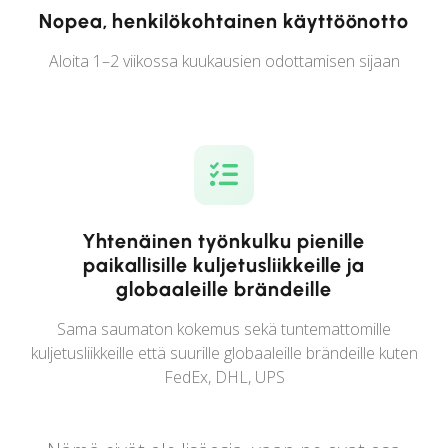
Nopea, henkilökohtainen käyttöönotto
Aloita 1–2 viikossa kuukausien odottamisen sijaan
Yhtenäinen työnkulku pienille
paikallisille kuljetusliikkeille ja
globaaleille brändeille
Sama saumaton kokemus sekä tuntemattomille
kuljetusliikkeille että suurille globaaleille brändeille kuten
FedEx, DHL, UPS