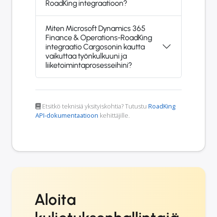
RoadKing integraatioon?
Miten Microsoft Dynamics 365
Finance & Operations-RoadKing
integraatio Cargosonin kautta
vaikuttaa työnkulkuuni ja
liiketoimintaprosesseihini?
Etsitkö teknisiä yksityiskohtia? Tutustu
RoadKing
API-dokumentaatioon
kehittäjille.
Aloita