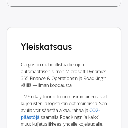
Yleiskatsaus
Cargoson mahdollistaa tietojen
automaattisen siirron Microsoft Dynamics
365 Finance & Operations:n ja RoadKing:n
välillä — ilman koodausta.
TMS:n käyttöönotto on ensimmäinen askel
kuljetusten ja logistiikan optimoinnissa. Sen
avulla voit säästää aikaa, rahaa ja
CO2-
päästöjä
saamalla RoadKing:n ja kaikki
muut kuljetusliikkeesi yhdelle kojelaudalle.