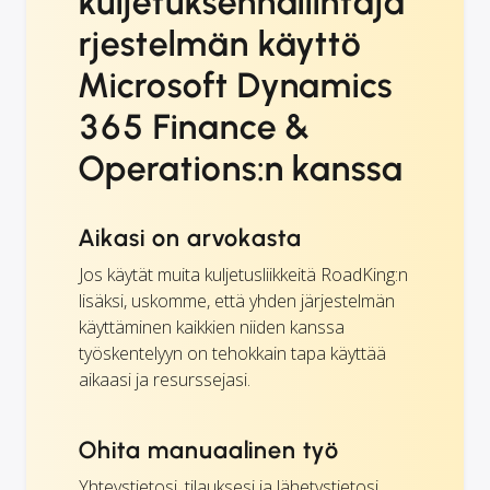
kuljetuksenhallintajä
rjestelmän käyttö
Microsoft Dynamics
365 Finance &
Operations:n kanssa
Aikasi on arvokasta
Jos käytät muita kuljetusliikkeitä RoadKing:n
lisäksi, uskomme, että yhden järjestelmän
käyttäminen kaikkien niiden kanssa
työskentelyyn on tehokkain tapa käyttää
aikaasi ja resurssejasi.
Ohita manuaalinen työ
Yhteystietosi, tilauksesi ja lähetystietosi