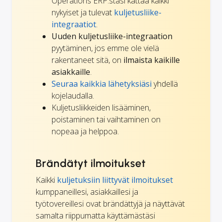
Operations ERP:stäsi kattaa kaikki
nykyiset ja tulevat
kuljetusliike-
integraatiot
.
Uuden kuljetusliike-integraation
pyytäminen, jos emme ole vielä
rakentaneet sitä, on
ilmaista kaikille
asiakkaille
.
Seuraa kaikkia lähetyksiäsi
yhdellä
kojelaudalla.
Kuljetusliikkeiden lisääminen,
poistaminen tai vaihtaminen on
nopeaa ja helppoa.
Brändätyt ilmoitukset
Kaikki
kuljetuksiin liittyvät ilmoitukset
kumppaneillesi, asiakkaillesi ja
työtovereillesi ovat brändättyjä ja näyttävät
samalta riippumatta käyttämästäsi