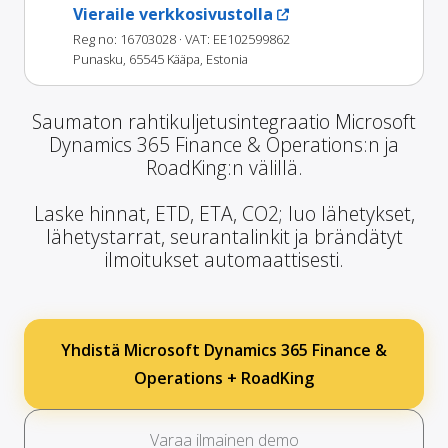
Vieraile verkkosivustolla
Reg no: 16703028
· VAT: EE102599862
Punasku, 65545 Kääpa, Estonia
Saumaton rahtikuljetusintegraatio Microsoft
Dynamics 365 Finance & Operations:n ja
RoadKing:n välillä.
Laske hinnat, ETD, ETA, CO2; luo lähetykset,
lähetystarrat, seurantalinkit ja brändätyt
ilmoitukset automaattisesti.
Yhdistä Microsoft Dynamics 365 Finance &
Operations + RoadKing
Varaa ilmainen demo