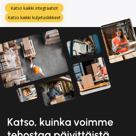
Katso kaikki integraatiot
Katso kaikki kuljetusliikkeet
Katso, kuinka voimme
tehostaa päivittäistä