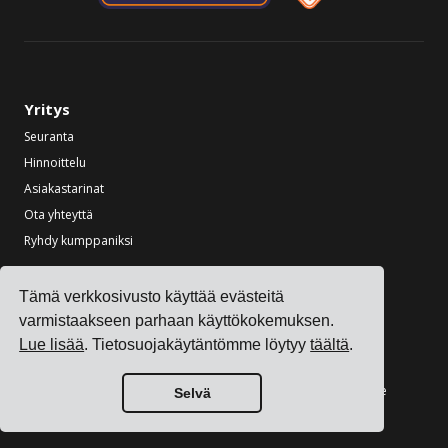
Yritys
Seuranta
Hinnoittelu
Asiakastarinat
Ota yhteyttä
Ryhdy kumppaniksi
Toimialat
Tämä verkkosivusto käyttää evästeitä
Kuljetuksenhallintaohjelmisto elektroniikkavalmistajille
varmistaakseen parhaan käyttökokemuksen.
Kuljetuksenhallintaohjelmisto kemianvalmistajille
Lue lisää
. Tietosuojakäytäntömme löytyy
täältä
.
Kuljetuksenhallintaohjelmisto metalli- ja konevalmistajille
Kuljetuksenhallintaohjelmisto painatus- ja pakkausalan yrityksille
Selvä
Katso kaikki toimialat