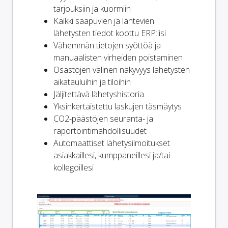
tarjouksiin ja kuormiin
Kaikki saapuvien ja lähtevien
lähetysten tiedot koottu ERP:iisi
Vähemmän tietojen syöttöä ja
manuaalisten virheiden poistaminen
Osastojen välinen näkyvyys lähetysten
aikatauluihin ja tiloihin
Jäljitettävä lähetyshistoria
Yksinkertaistettu laskujen täsmäytys
CO2-päästöjen seuranta- ja
raportointimahdollisuudet
Automaattiset lähetysilmoitukset
asiakkaillesi, kumppaneillesi ja/tai
kollegoillesi