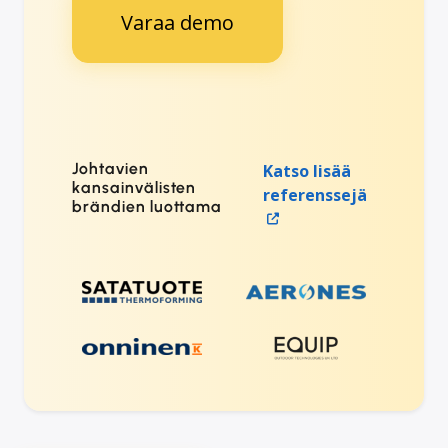
Varaa demo
Johtavien
Katso lisää
kansainvälisten
referenssejä
brändien luottama