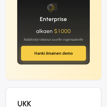
Enterprise
alkaen
$1000
Räätälöidyt ratkaisut suurille organisaatioille
Hanki ilmainen demo
UKK