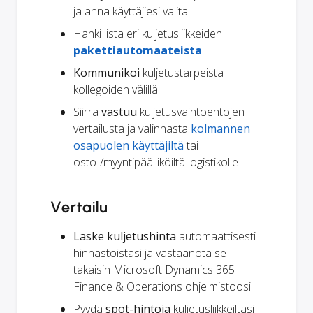
ja anna käyttäjiesi valita
Hanki lista eri kuljetusliikkeiden
pakettiautomaateista
Kommunikoi
kuljetustarpeista
kollegoiden välillä
Siirrä
vastuu
kuljetusvaihtoehtojen
vertailusta ja valinnasta
kolmannen
osapuolen käyttäjiltä
tai
osto-/myyntipäälliköiltä logistikolle
Vertailu
Laske kuljetushinta
automaattisesti
hinnastoistasi ja vastaanota se
takaisin Microsoft Dynamics 365
Finance & Operations ohjelmistoosi
Pyydä
spot-hintoja
kuljetusliikkeiltäsi