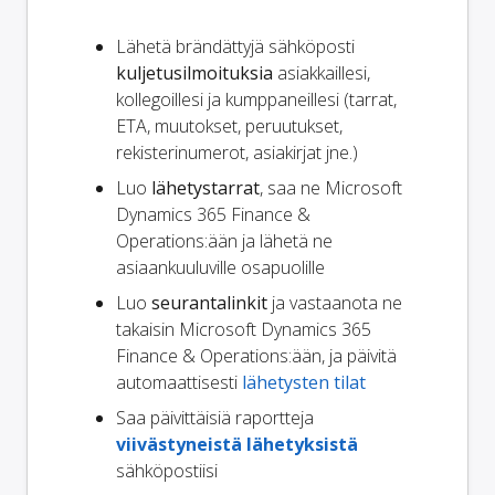
Lähetä brändättyjä sähköposti
kuljetusilmoituksia
asiakkaillesi,
kollegoillesi ja kumppaneillesi (tarrat,
ETA, muutokset, peruutukset,
rekisterinumerot, asiakirjat jne.)
Luo
lähetystarrat
, saa ne Microsoft
Dynamics 365 Finance &
Operations:ään ja lähetä ne
asiaankuuluville osapuolille
Luo
seurantalinkit
ja vastaanota ne
takaisin Microsoft Dynamics 365
Finance & Operations:ään, ja päivitä
automaattisesti
lähetysten tilat
Saa päivittäisiä raportteja
viivästyneistä lähetyksistä
sähköpostiisi