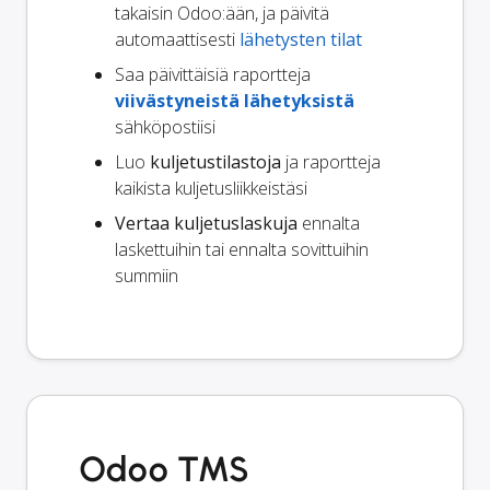
takaisin Odoo:ään, ja päivitä
automaattisesti
lähetysten tilat
Saa päivittäisiä raportteja
viivästyneistä lähetyksistä
sähköpostiisi
Luo
kuljetustilastoja
ja raportteja
kaikista kuljetusliikkeistäsi
Vertaa kuljetuslaskuja
ennalta
laskettuihin tai ennalta sovittuihin
summiin
Odoo TMS