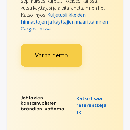
sopimuksesi kuljetusliikkeidesi kanssa,
kutsu käyttäjäsi ja aloita lähettäminen heti.
Katso myös:
Kuljetusliikkeiden,
hinnastojen ja käyttäjien määrittäminen
Cargosonissa
.
Varaa demo
Johtavien
Katso lisää
kansainvälisten
referenssejä
brändien luottama