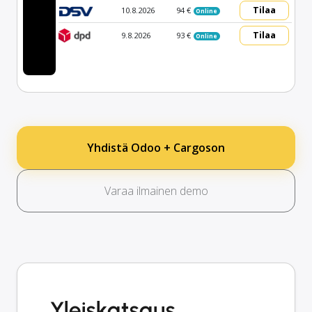
Tilaa
10.8.2026
94 €
Online
Tilaa
9.8.2026
93 €
Online
Yhdistä Odoo + Cargoson
Varaa ilmainen demo
Yleiskatsaus