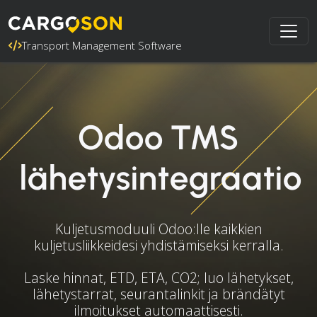
Transport Management Software
Odoo TMS
lähetysintegraatio
Kuljetusmoduuli Odoo:lle kaikkien
kuljetusliikkeidesi yhdistämiseksi kerralla.
Laske hinnat, ETD, ETA, CO2; luo lähetykset,
lähetystarrat, seurantalinkit ja brändätyt
ilmoitukset automaattisesti.