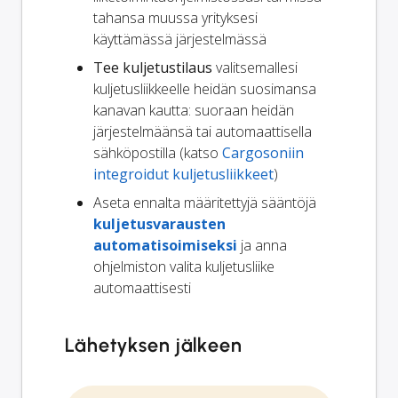
tahansa muussa yrityksesi
käyttämässä järjestelmässä
Tee kuljetustilaus
valitsemallesi
kuljetusliikkeelle heidän suosimansa
kanavan kautta: suoraan heidän
järjestelmäänsä tai automaattisella
sähköpostilla (katso
Cargosoniin
integroidut kuljetusliikkeet
)
Aseta ennalta määritettyjä sääntöjä
kuljetusvarausten
automatisoimiseksi
ja anna
ohjelmiston valita kuljetusliike
automaattisesti
Lähetyksen jälkeen