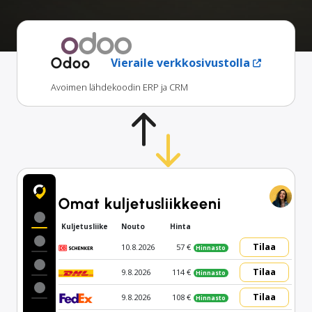
Odoo
Vieraile verkkosivustolla
Avoimen lähdekoodin ERP ja CRM
Omat kuljetusliikkeeni
Kuljetusliike
Nouto
Hinta
Tilaa
10.8.2026
57 €
Hinnasto
Tilaa
9.8.2026
114 €
Hinnasto
Tilaa
9.8.2026
108 €
Hinnasto