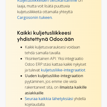
Kuljetusliikkeiden tietokantamme
on
laaja, mutta voit lisätä puuttuvia
kuljetusliikkeitä ottamalla yhteyttä
Cargosonin tukeen.
Kaikki kuljetusliikkeesi
yhdistettynä Odoo:ään
Kaikki kuljetusvarauksesi voidaan
tehdä samalla tavalla.
Yksinkertainen API: Yksi integraatio
Odoo ERP:stäsi kattaa kaikki nykyiset
ja tulevat
kuljetusliike-integraatiot
.
Uuden kuljetusliike-integraation
pyytäminen, jos emme ole vielä
rakentaneet sitä, on
ilmaista kaikille
asiakkaille
.
Seuraa kaikkia lähetyksiäsi
yhdellä
kojelaudalla.