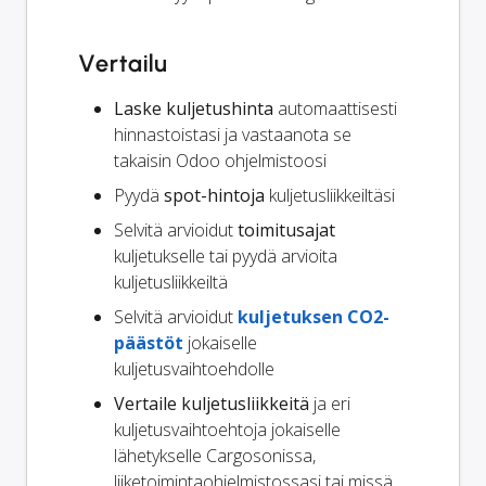
Vertailu
Laske kuljetushinta
automaattisesti
hinnastoistasi ja vastaanota se
takaisin Odoo ohjelmistoosi
Pyydä
spot-hintoja
kuljetusliikkeiltäsi
Selvitä arvioidut
toimitusajat
kuljetukselle tai pyydä arvioita
kuljetusliikkeiltä
Selvitä arvioidut
kuljetuksen CO2-
päästöt
jokaiselle
kuljetusvaihtoehdolle
Vertaile kuljetusliikkeitä
ja eri
kuljetusvaihtoehtoja jokaiselle
lähetykselle Cargosonissa,
liiketoimintaohjelmistossasi tai missä