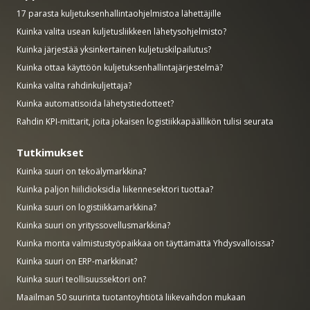
17 parasta kuljetuksenhallintaohjelmistoa lähettäjille
Kuinka valita usean kuljetusliikkeen lähetysohjelmisto?
Kuinka järjestää yksinkertainen kuljetuskilpailutus?
Kuinka ottaa käyttöön kuljetuksenhallintajärjestelmä?
Kuinka valita rahdinkuljettaja?
Kuinka automatisoida lähetystiedotteet?
Rahdin KPI-mittarit, joita jokaisen logistiikkapäällikön tulisi seurata
Tutkimukset
Kuinka suuri on tekoälymarkkina?
Kuinka paljon hiilidioksidia liikennesektori tuottaa?
Kuinka suuri on logistiikkamarkkina?
Kuinka suuri on yrityssovellusmarkkina?
Kuinka monta valmistustyöpaikkaa on täyttämättä Yhdysvalloissa?
Kuinka suuri on ERP-markkinat?
Kuinka suuri teollisuussektori on?
Maailman 50 suurinta tuotantoyhtiötä liikevaihdon mukaan