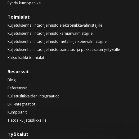
Ryhdy kumppaniksi
Toimialat
Kuljetuksenhallintaohjelmisto elektroniikkavalmistajille
Kuljetuksenhallintaohjelmisto kemianvalmistajille
Kuljetuksenhallintaohjelmisto metalli- ja konevalmistajille
Kuljetuksenhallintaohjelmisto painatus- ja pakkausalan yrityksille
Katso kaikki toimialat
Resurssit
Blogi
Referenssit
Kuljetusliikkeiden integraatiot
ERP-integraatiot
Kumppanit
Tietoa kuljetusliikkeille
Työkalut