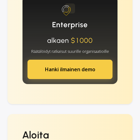
Enterprise
alkaen
$1000
Räätälöidyt ratkaisut suurille organisaatioille
Hanki ilmainen demo
Aloita