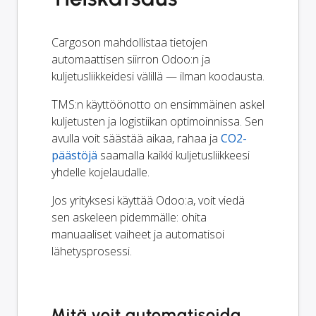
Cargoson mahdollistaa tietojen
automaattisen siirron Odoo:n ja
kuljetusliikkeidesi välillä — ilman koodausta.
TMS:n käyttöönotto on ensimmäinen askel
kuljetusten ja logistiikan optimoinnissa. Sen
avulla voit säästää aikaa, rahaa ja
CO2-
päästöjä
saamalla kaikki kuljetusliikkeesi
yhdelle kojelaudalle.
Jos yrityksesi käyttää Odoo:a, voit viedä
sen askeleen pidemmälle: ohita
manuaaliset vaiheet ja automatisoi
lähetysprosessi.
Mitä voit automatisoida