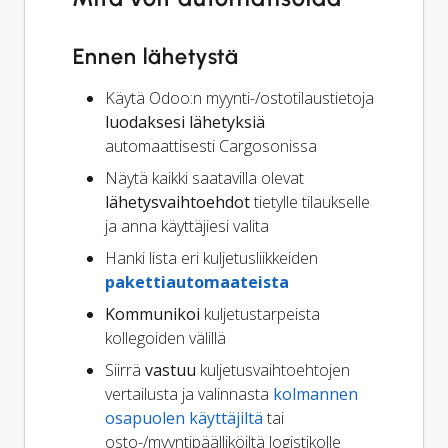
Ennen lähetystä
Käytä Odoo:n myynti-/ostotilaustietoja
luodaksesi lähetyksiä
automaattisesti Cargosonissa
Näytä kaikki saatavilla olevat
lähetysvaihtoehdot
tietylle tilaukselle
ja anna käyttäjiesi valita
Hanki lista eri kuljetusliikkeiden
pakettiautomaateista
Kommunikoi
kuljetustarpeista
kollegoiden välillä
Siirrä
vastuu
kuljetusvaihtoehtojen
vertailusta ja valinnasta
kolmannen
osapuolen käyttäjiltä
tai
osto-/myyntipäälliköiltä logistikolle