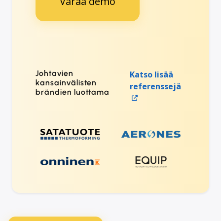
Varaa demo
Johtavien
Katso lisää
kansainvälisten
referenssejä
brändien luottama