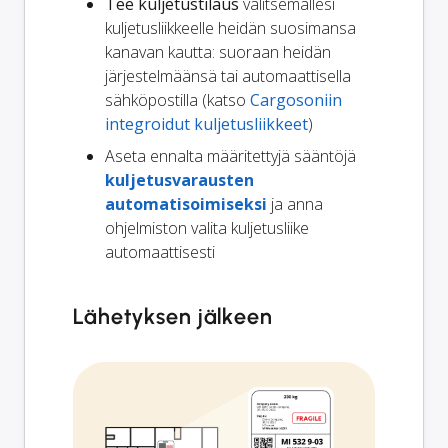
Tee kuljetustilaus
valitsemallesi
kuljetusliikkeelle heidän suosimansa
kanavan kautta: suoraan heidän
järjestelmäänsä tai automaattisella
sähköpostilla (katso
Cargosoniin
integroidut kuljetusliikkeet
)
Aseta ennalta määritettyjä sääntöjä
kuljetusvarausten
automatisoimiseksi
ja anna
ohjelmiston valita kuljetusliike
automaattisesti
Lähetyksen jälkeen