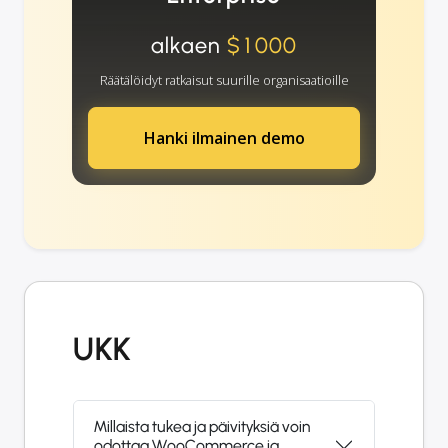
alkaen
$1000
Räätälöidyt ratkaisut suurille organisaatioille
Hanki ilmainen demo
UKK
Millaista tukea ja päivityksiä voin
odottaa WooCommerce ja