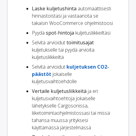
Laske kuljetushinta
automaattisesti
hinnastoistasi ja vastaanota se
takaisin WooCommerce ohjelmistoosi
Pyydä
spot-hintoja
kuljetusliikkeiltäsi
Selvitä arvioidut
toimitusajat
kuljetukselle tai pyydä arvioita
kuljetusliikkeiltä
Selvitä arvioidut
kuljetuksen CO2-
päästöt
jokaiselle
kuljetusvaihtoehdolle
Vertaile kuljetusliikkeitä
ja eri
kuljetusvaihtoehtoja jokaiselle
lähetykselle Cargosonissa,
liiketoimintaohjelmistossasi tai missä
tahansa muussa yrityksesi
käyttämässä järjestelmässä