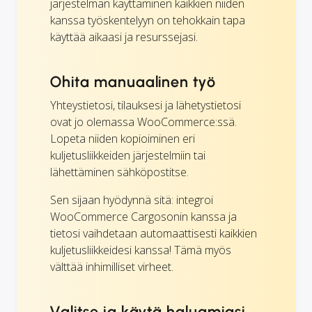
järjestelmän käyttäminen kaikkien niiden
kanssa työskentelyyn on tehokkain tapa
käyttää aikaasi ja resurssejasi.
Ohita manuaalinen työ
Yhteystietosi, tilauksesi ja lähetystietosi
ovat jo olemassa WooCommerce:ssä.
Lopeta niiden kopioiminen eri
kuljetusliikkeiden järjestelmiin tai
lähettäminen sähköpostitse.
Sen sijaan hyödynnä sitä: integroi
WooCommerce Cargosonin kanssa ja
tietosi vaihdetaan automaattisesti kaikkien
kuljetusliikkeidesi kanssa! Tämä myös
välttää inhimilliset virheet.
Valitse ja käytä haluamiasi