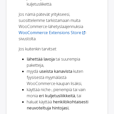
kuljetusliikettä.
Jos nämä pätevät yritykseesi,
suosittelemme tarkistamaan muita
WooCommerce-lähetyslaajennuksia
WooCommerce Extensions Store
-
sivustolta.
Jos kuitenkin tarvitset:
lähettää lavoja
tai suurempia
paketteja,
myydä
useista kanavista
kuten
fyysisestä myymälästä
WooCommerce-kaupan lisäksi,
käyttää niche-, pienempiä tai vain
monia
eri kuljetusliikkeitä
, tai
haluat käyttää
henkilökohtaisesti
neuvoteltuja hintojasi
,