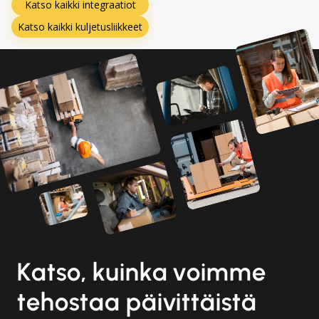
Katso kaikki integraatiot
Katso kaikki kuljetusliikkeet
Katso, kuinka voimme
tehostaa päivittäistä