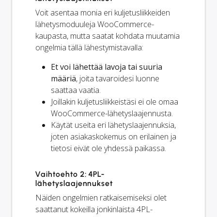
Voit asentaa monia eri kuljetusliikkeiden
lähetysmoduuleja WooCommerce-
kaupasta, mutta saatat kohdata muutamia
ongelmia tällä lähestymistavalla:
Et voi lähettää lavoja tai suuria
määriä
, joita tavaroidesi luonne
saattaa vaatia.
Joillakin kuljetusliikkeistäsi ei ole omaa
WooCommerce-lähetyslaajennusta.
Käytät useita eri lähetyslaajennuksia,
joten asiakaskokemus on erilainen ja
tietosi eivät ole yhdessä paikassa.
Vaihtoehto 2: 4PL-
lähetyslaajennukset
Näiden ongelmien ratkaisemiseksi olet
saattanut kokeilla jonkinlaista 4PL-