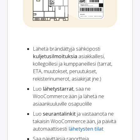
Lähetä brändättyjä sähköposti
kuljetusilmoituksia
asiakkaillesi,
kollegoillesi ja kumppaneillesi (tarrat,
ETA, muutokset, peruutukset,
rekisterinumerot, asiakirjat jne.)
Luo
lähetystarrat
, saa ne
WooCommerce:ään ja lähetä ne
asiaankuuluville osapuolille
Luo
seurantalinkit
ja vastaanota ne
takaisin WooCommerce:ään, ja päivitä
automaattisesti
lähetysten tilat
Saa päivittäisiä raportteja