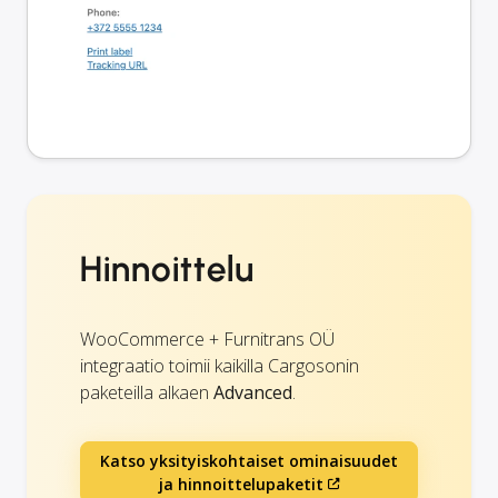
Hinnoittelu
WooCommerce + Furnitrans OÜ
integraatio toimii kaikilla Cargosonin
paketeilla alkaen
Advanced
.
Katso yksityiskohtaiset ominaisuudet
ja hinnoittelupaketit