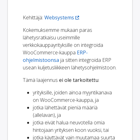
Kehittäjä:
Websystems
.
Kokemuksemme mukaan paras
lähetysratkaisu useimmille
verkkokauppayrityksille on integroida
WooCommerce-kauppa
ERP-
ohjelmistoonsa
ja sitten integroida ERP
usean kuljetusliikkeen lähetysohjelmistoon.
Tämä laajennus
ei ole tarkoitettu
:
yrityksille, joiden ainoa myyntikanava
on WooCommerce-kauppa, ja
jotka lähettävät pieniä määriä
(allelavan), ja
jotka eivät halua neuvotella omia
hintojaan yrityksen koon vuoksi, tai
jotka käyttävät vain muutamaa suurta