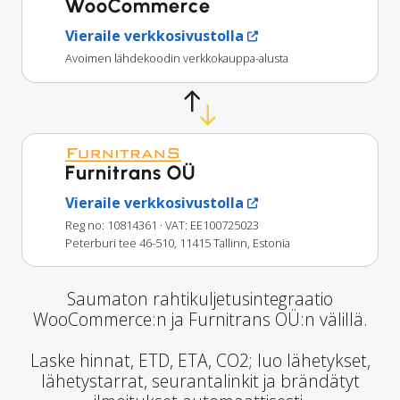
WooCommerce
Vieraile verkkosivustolla
Avoimen lähdekoodin verkkokauppa-alusta
Furnitrans OÜ
Vieraile verkkosivustolla
Reg no: 10814361
· VAT: EE100725023
Peterburi tee 46-510, 11415 Tallinn, Estonia
Saumaton rahtikuljetusintegraatio
WooCommerce:n ja Furnitrans OÜ:n välillä.
Laske hinnat, ETD, ETA, CO2; luo lähetykset,
lähetystarrat, seurantalinkit ja brändätyt