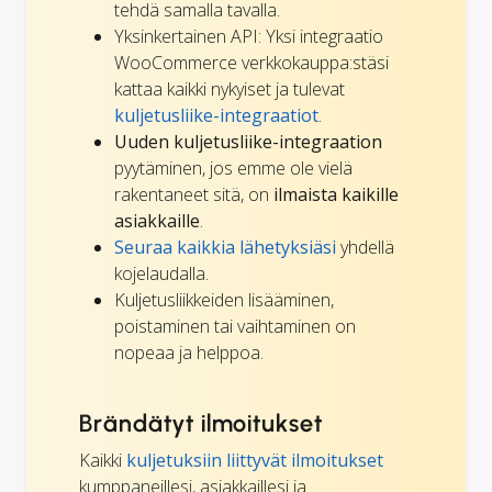
tehdä samalla tavalla.
Yksinkertainen API: Yksi integraatio
WooCommerce verkkokauppa:stäsi
kattaa kaikki nykyiset ja tulevat
kuljetusliike-integraatiot
.
Uuden kuljetusliike-integraation
pyytäminen, jos emme ole vielä
rakentaneet sitä, on
ilmaista kaikille
asiakkaille
.
Seuraa kaikkia lähetyksiäsi
yhdellä
kojelaudalla.
Kuljetusliikkeiden lisääminen,
poistaminen tai vaihtaminen on
nopeaa ja helppoa.
Brändätyt ilmoitukset
Kaikki
kuljetuksiin liittyvät ilmoitukset
kumppaneillesi, asiakkaillesi ja