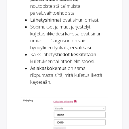
noutopisteistä tai muista
palveluvaihtoehdoista.
Lähetyshinnat
ovat sinun omiasi.
Sopimukset ja muut järjestelyt
kuljetusliikkeidesi kanssa ovat sinun
omiasi — Cargoson on vain
hyödyllinen työkalu,
ei välikäsi
.
Kaikki lähetys
tiedot keskitetään
kuljetuksenhallintaohjelmistoosi.
Asiakaskokemus
on sama
riippumatta siitä, mitä kuljetusliikettä
käytetään.