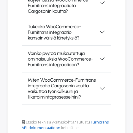
Furnitrans integraatiota
Cargosonin kautta?
Tukeeko WooCommerce-
Furnitrans integraatio
kansainvälisiä lähetyksiä?
Voinko pyytää mukautettuja
ominaisuuksia WooCommerce-
Furnitrans integraatioon?
Miten WooCommerce-Furnitrans
integraatio Cargosonin kautta
vaikuttaa työnkulkuuni ja
liiketoimintaprosesseihini?
Etsitkö teknisiä yksityiskohtia? Tutustu
Furnitrans
API-dokumentaatioon
kehittäjille.