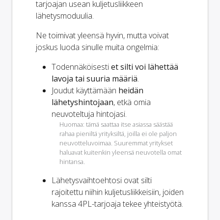
tarjoajan usean kuljetusliikkeen
lähetysmoduulia.
Ne toimivat yleensä hyvin, mutta voivat
joskus luoda sinulle muita ongelmia:
Todennäköisesti
et silti voi lähettää
lavoja tai suuria määriä
.
Joudut käyttämään
heidän
lähetyshintojaan
, etkä omia
neuvoteltuja hintojasi.
Huomaa: tämä saattaa itse asiassa säästää
rahaa pieniltä yrityksiltä, joilla ei ole paljon
neuvotteluvoimaa. Suuremmat yritykset
haluavat kuitenkin yleensä neuvotella omat
hintansa.
Lähetysvaihtoehtosi ovat
silti
rajoitettu niihin kuljetusliikkeisiin, joiden
kanssa 4PL-tarjoaja tekee yhteistyötä.