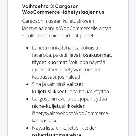
Vaihtoehto 3: Cargoson
WooCommerce -lähetyslaajennus
Cargosonin usean kuljetusliikkeen
lähetyslaajennus WooCommercelle antaa
sinulle molempien parhaat puolet:
Lähetä minkä tahansa kokoisia
tavaroita: paketit,
lavat, osakuormat,
täydet kuormat
. Voit jopa näyttää
merikonttien lähetysvaihtoehdot
kaupassasi, jos haluat!
Sinä ja
vain
sinä
valitset
kuljetusliikkeet
, joita haluat käyttää.
Cargosonin avulla voit jopa näyttää
niche-kuljetusliikkeiden
lähetysvaihtoehdot WooCommerce-
kaupassasi.
Näytä lista eri kuljetusliikkeiden
pakettiautomaateista
,