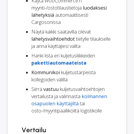
Käytä WooCommerce:n
myynti-/ostotilaustietoja
luodaksesi
lähetyksiä
automaattisesti
Cargosonissa
Näytä kaikki saatavilla olevat
lähetysvaihtoehdot
tietylle tilaukselle
ja anna käyttäjiesi valita
Hanki lista eri kuljetusliikkeiden
pakettiautomaateista
Kommunikoi
kuljetustarpeista
kollegoiden välillä
Siirrä
vastuu
kuljetusvaihtoehtojen
vertailusta ja valinnasta
kolmannen
osapuolen käyttäjiltä
tai
osto-/myyntipäälliköiltä logistikolle
Vertailu