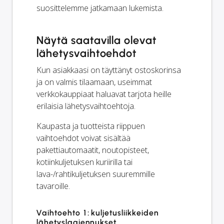
suosittelemme jatkamaan lukemista.
Näytä saatavilla olevat
lähetysvaihtoehdot
Kun asiakkaasi on täyttänyt ostoskorinsa
ja on valmis tilaamaan, useimmat
verkkokauppiaat haluavat tarjota heille
erilaisia lähetysvaihtoehtoja.
Kaupasta ja tuotteista riippuen
vaihtoehdot voivat sisältää
pakettiautomaatit, noutopisteet,
kotiinkuljetuksen kuriirilla tai
lava-/rahtikuljetuksen suuremmille
tavaroille.
Vaihtoehto 1: kuljetusliikkeiden
lähetyslaajennukset