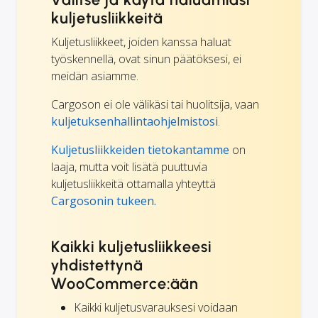
kuljetusliikkeitä
Kuljetusliikkeet, joiden kanssa haluat
työskennellä, ovat sinun päätöksesi, ei
meidän asiamme.
Cargoson ei ole välikäsi tai huolitsija, vaan
kuljetuksenhallintaohjelmistosi
.
Kuljetusliikkeiden tietokantamme
on
laaja, mutta voit lisätä puuttuvia
kuljetusliikkeitä ottamalla yhteyttä
Cargosonin tukeen.
Kaikki kuljetusliikkeesi
yhdistettynä
WooCommerce:ään
Kaikki kuljetusvarauksesi voidaan