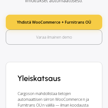
ilmoitukset automaattisesti.
Yhdistä WooCommerce + Furnitrans OÜ
Varaa ilmainen demo
Yleiskatsaus
Cargoson mahdollistaa tietojen
automaattisen siirron WooCommerce:n ja
Furnitrans OÜ:n välillä — ilman koodausta.