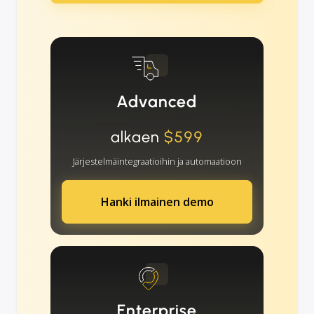
Advanced
alkaen
$599
Järjestelmäintegraatioihin ja automaatioon
Hanki ilmainen demo
Enterprise