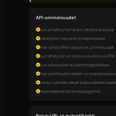
API-ominaisuudet
Luo ja hallitse Furnitrans lähetysvarauksia
Lähetysten seuranta ja tilapäivitykset
Hae rahtitariffien tarjoukset ja toimitusajat
Luo lähetystarrat useissa muodoissa (PDF,
Luo palautustarrat käänteislogistiikkaan
Hae pakettiautomaattien ja noutopisteiden 
Listaa saatavilla olevat kuljetusliikkeen palv
Automaattiset kuriirinoutopyynnöt
Perus-URL ja autentikointi