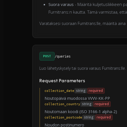
Suora varaus
- Määritä kuljetusliikkeen p
Furnitrans:n kautta. Tämä varmistaa, että
Varataksesi suoraan Furnitrans:lle, määritä aina
POST
/queries
Luo lähetyskysely tai suora varaus Furnitrans:lle
Request Parameters
string
required
collection_date
Noutopäivä muodossa VVVV-KK-PP
string
required
collection_country
Noutomaan koodi (ISO 3166-1 alpha-2)
string
required
collection_postcode
Noudon postinumero