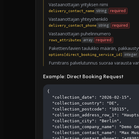
Vastaanottajan yrityksen nimi
string
required
delivery_contact_name
Vastaanottajan yhteyshenkilö
string
required
delivery_contact_phone
Vastaanottajan puhelinnumero
array
required
rows_attributes
Pakettien/lavien taulukko määrän, pakkausty
integer
options[direct_booking_service_id]
Furnitrans palvelutunnus suoraa varausta va
Example: Direct Booking Request
{

  "collection_date": "2026-02-15",

  "collection_country": "DE",

  "collection_postcode": "10115",

  "collection_address_row_1": "Haupts
  "collection_city": "Berlin",

  "collection_company_name": "Demo Gm
  "collection_contact_name": "Max Mus
  "collection_contact_phone": "+49301