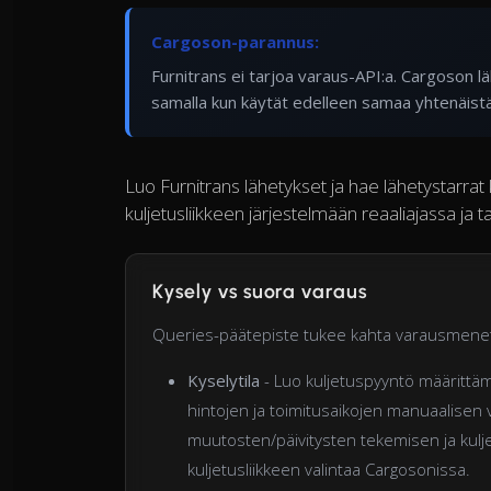
Cargoson-parannus:
Furnitrans ei tarjoa varaus-API:a. Cargoson 
samalla kun käytät edelleen samaa yhtenäistä
Luo Furnitrans lähetykset ja hae lähetystarra
kuljetusliikkeen järjestelmään reaaliajassa ja t
Kysely vs suora varaus
Queries-päätepiste tukee kahta varausmene
Kyselytila
- Luo kuljetuspyyntö määrittämät
hintojen ja toimitusaikojen manuaalisen 
muutosten/päivitysten tekemisen ja kuljet
kuljetusliikkeen valintaa Cargosonissa.