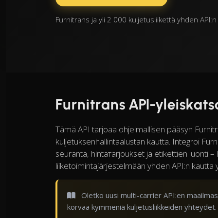
Furnitrans ja yli 2 000 kuljetusliikettä yhden API
Furnitrans API-yleiskat
Tämä API tarjoaa ohjelmallisen pääsyn Furnit
kuljetuksenhallintaalustan kautta. Integroi F
seuranta, hintатarjoukset ja etikettien luonti
liiketoimintajärjestelmään yhden API:n kautta 
Oletko uusi multi-carrier API:en maailmas
korvaa kymmeniä kuljetusliikkeiden yhteydet