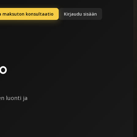
a maksuton konsultaatio
Kirjaudu sisään
io
n luonti ja