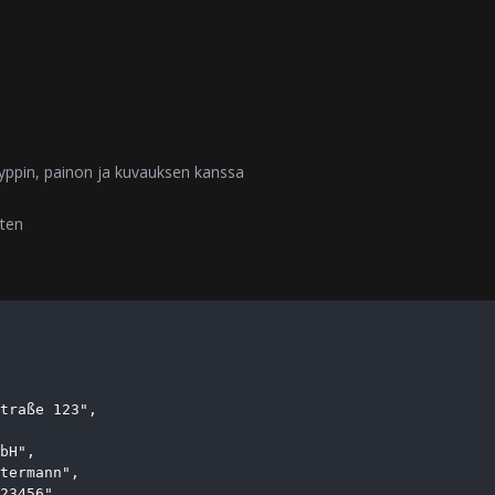
yppin, painon ja kuvauksen kanssa
rten
traße 123",

bH",

termann",

23456",
