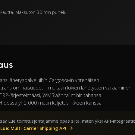
:n kautta. Maksuton 30 min puhelu.
saus
rans lähetyspalveluihin Cargosонin yhtenäisen
urnitrans ominaisuudet – mukaan lukien lähetysten varaaminen,
 – ERP-järjestelmääsi, WMS:ään tai mihin tahansa
yhdessä yli 2 000 muun kuljetusliikkeen kanssa.
sa? Lue toimitusjohtajamme opas siitä, miten yksi API-integraati
.
Lue: Multi-Carrier Shipping API