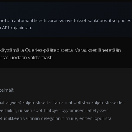
lähettää automaattisesti varausvahvistukset sähköpostitse puolest
 API-rajapintaa.
t käyttämällä Queries-päätepistettä. Varaukset lähetetään
arrat luodaan välittömästi.
telmää:
tä (vielä) kuljetusliikettä. Tämä mahdollistaa kuljetusliikkeiden
vertailun, uusien spot-hintojen pyytämisen, lähetyksen
usliikkeen valinnan delegoinnin muille, ennen lopullista