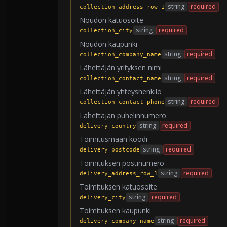
string
required
collection_address_row_1
Noudon katuosoite
string
required
collection_city
Noudon kaupunki
string
required
collection_company_name
Lähettäjän yrityksen nimi
string
required
collection_contact_name
Lähettäjän yhteyshenkilö
string
required
collection_contact_phone
Lähettäjän puhelinnumero
string
required
delivery_country
Toimitusmaan koodi
string
required
delivery_postcode
Toimituksen postinumero
string
required
delivery_address_row_1
Toimituksen katuosoite
string
required
delivery_city
Toimituksen kaupunki
string
required
delivery_company_name