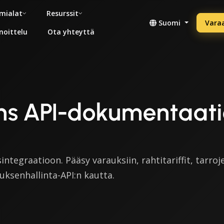
mialat
Resurssit
Suomi
Vara
noittelu
Ota yhteyttä
ans API-dokumentaat
integraatioon. Pääsy varauksiin, rahtitariffit, tarroje
uksenhallinta-API:n kautta.