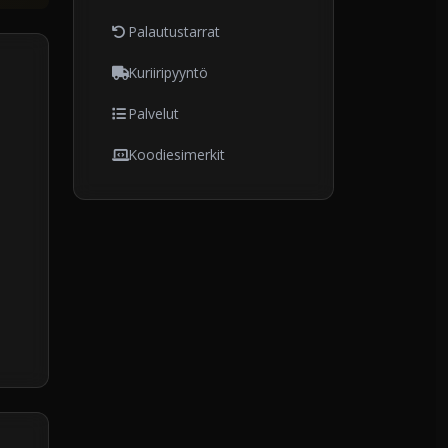
Palautustarrat
Kuriiripyyntö
Palvelut
Koodiesimerkit