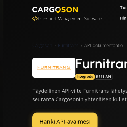
Toi
Hin
Transport Management Software
Cargoson
Furnitrans
API-dokumentaatio
Furnitr
Integroitu
REST API
Täydellinen API-viite Furnitrans lähetys
seuranta Cargosonin yhtenäisen kuljet
Hanki API-avaimesi