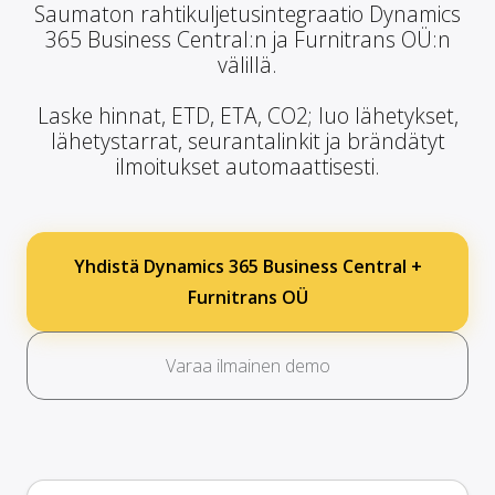
Saumaton rahtikuljetusintegraatio Dynamics
365 Business Central:n ja Furnitrans OÜ:n
välillä.
Laske hinnat, ETD, ETA, CO2; luo lähetykset,
lähetystarrat, seurantalinkit ja brändätyt
ilmoitukset automaattisesti.
Yhdistä Dynamics 365 Business Central +
Furnitrans OÜ
Varaa ilmainen demo