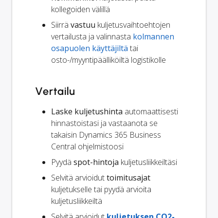
kollegoiden välillä
Siirrä
vastuu
kuljetusvaihtoehtojen
vertailusta ja valinnasta
kolmannen
osapuolen käyttäjiltä
tai
osto-/myyntipäälliköiltä logistikolle
Vertailu
Laske kuljetushinta
automaattisesti
hinnastoistasi ja vastaanota se
takaisin Dynamics 365 Business
Central ohjelmistoosi
Pyydä
spot-hintoja
kuljetusliikkeiltäsi
Selvitä arvioidut
toimitusajat
kuljetukselle tai pyydä arvioita
kuljetusliikkeiltä
Selvitä arvioidut
kuljetuksen CO2-