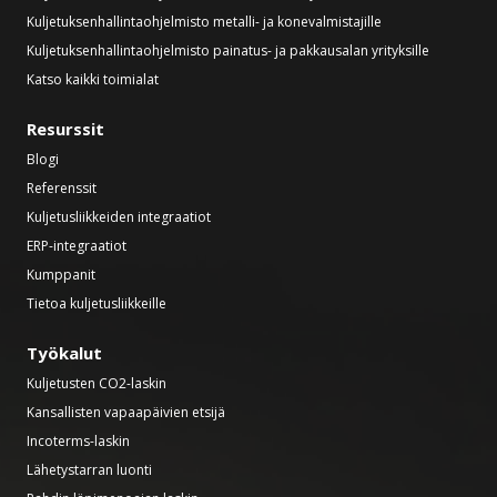
Kuljetuksenhallintaohjelmisto metalli- ja konevalmistajille
Kuljetuksenhallintaohjelmisto painatus- ja pakkausalan yrityksille
Katso kaikki toimialat
Resurssit
Blogi
Referenssit
Kuljetusliikkeiden integraatiot
ERP-integraatiot
Kumppanit
Tietoa kuljetusliikkeille
Työkalut
Kuljetusten CO2-laskin
Kansallisten vapaapäivien etsijä
Incoterms-laskin
Lähetystarran luonti