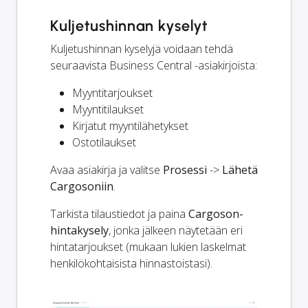
Kuljetushinnan kyselyt
Kuljetushinnan kyselyjä voidaan tehdä
seuraavista Business Central -asiakirjoista:
Myyntitarjoukset
Myyntitilaukset
Kirjatut myyntilähetykset
Ostotilaukset
Avaa asiakirja ja valitse
Prosessi
->
Lähetä
Cargosoniin
.
Tarkista tilaustiedot ja paina
Cargoson-
hintakysely
, jonka jälkeen näytetään eri
hintatarjoukset (mukaan lukien laskelmat
henkilökohtaisista hinnastoistasi).