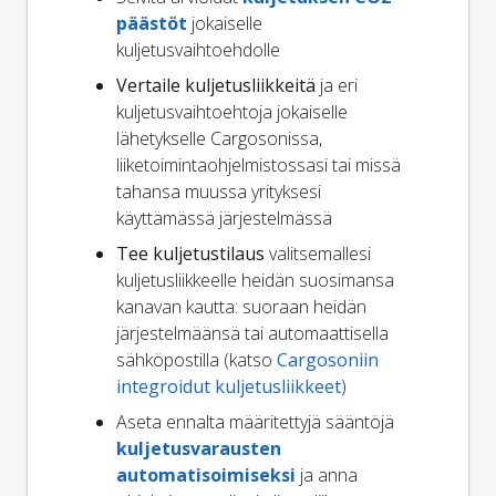
päästöt
jokaiselle
kuljetusvaihtoehdolle
Vertaile kuljetusliikkeitä
ja eri
kuljetusvaihtoehtoja jokaiselle
lähetykselle Cargosonissa,
liiketoimintaohjelmistossasi tai missä
tahansa muussa yrityksesi
käyttämässä järjestelmässä
Tee kuljetustilaus
valitsemallesi
kuljetusliikkeelle heidän suosimansa
kanavan kautta: suoraan heidän
järjestelmäänsä tai automaattisella
sähköpostilla (katso
Cargosoniin
integroidut kuljetusliikkeet
)
Aseta ennalta määritettyjä sääntöjä
kuljetusvarausten
automatisoimiseksi
ja anna