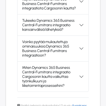
Business Central-Furnitrans
integraatiota Cargosonin kautta?
Tukeeko Dynamics 365 Business
Central-Furnitrans integraatio
kansainvälisiä lähetyksiä?
Voinko pyytää mukautettuja
ominaisuuksia Dynamics 365
Business Central-Furnitrans
integraatioon?
Miten Dynamics 365 Business
Central-Furnitrans integraatio
Cargosonin kautta vaikuttaa
työnkulkuuni ja
liiketoimintaprosesseihini?
Etsitkö teknisiä yksityiskohtia? Tutustu
Furnitrans