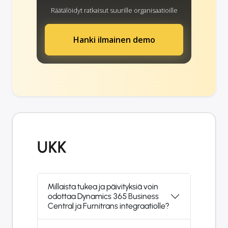
Räätälöidyt ratkaisut suurille organisaatioille
Hanki ilmainen demo
UKK
Millaista tukea ja päivityksiä voin
odottaa Dynamics 365 Business
Central ja Furnitrans integraatiolle?