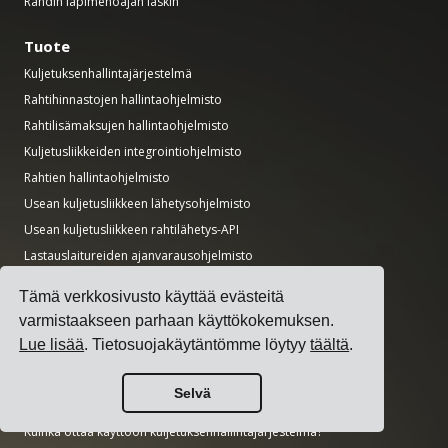
Rahdin läpimenoajan laskin
Tuote
Kuljetuksenhallintajärjestelmä
Rahtihinnastojen hallintaohjelmisto
Rahtilisämaksujen hallintaohjelmisto
Kuljetusliikkeiden integrointiohjelmisto
Rahtien hallintaohjelmisto
Usean kuljetusliikkeen lähetysohjelmisto
Usean kuljetusliikkeen rahtilähetys-API
Lastauslaitureiden ajanvarausohjelmisto
Logistiikkaosaston ohjelmisto
Tämä verkkosivusto käyttää evästeitä
varmistaakseen parhaan käyttökokemuksen.
Oppaat
Lue lisää
. Tietosuojakäytäntömme löytyy
täältä
.
17 parasta kuljetuksenhallintaohjelmistoa lähettäjille
Kuinka valita usean kuljetusliikkeen lähetysohjelmisto?
Selvä
Kuinka järjestää yksinkertainen kuljetuskilpailutus?
Kuinka ottaa käyttöön kuljetuksenhallintajärjestelmä?