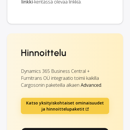
linkki
-kentässä olevaa linkkiä.
Hinnoittelu
Dynamics 365 Business Central +
Furnitrans OÜ integraatio toimii kaikilla
Cargosonin paketeilla alkaen
Advanced
.
Katso yksityiskohtaiset ominaisuudet
ja hinnoittelupaketit