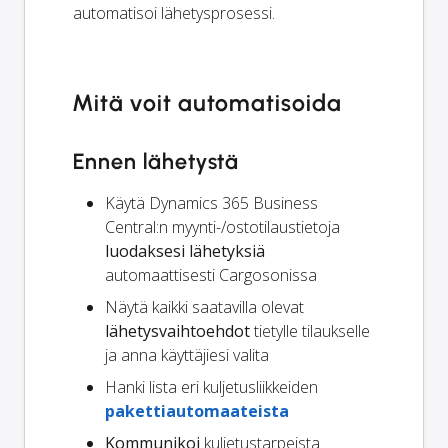
automatisoi lähetysprosessi.
Mitä voit automatisoida
Ennen lähetystä
Käytä Dynamics 365 Business
Central:n myynti-/ostotilaustietoja
luodaksesi lähetyksiä
automaattisesti Cargosonissa
Näytä kaikki saatavilla olevat
lähetysvaihtoehdot
tietylle tilaukselle
ja anna käyttäjiesi valita
Hanki lista eri kuljetusliikkeiden
pakettiautomaateista
Kommunikoi
kuljetustarpeista