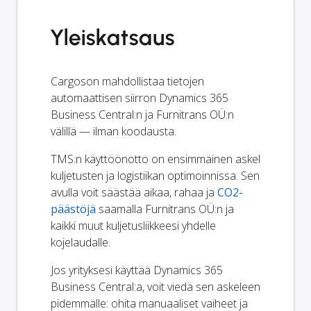
Yleiskatsaus
Cargoson mahdollistaa tietojen
automaattisen siirron Dynamics 365
Business Central:n ja Furnitrans OÜ:n
välillä — ilman koodausta.
TMS:n käyttöönotto on ensimmäinen askel
kuljetusten ja logistiikan optimoinnissa. Sen
avulla voit säästää aikaa, rahaa ja
CO2-
päästöjä
saamalla Furnitrans OÜ:n ja
kaikki muut kuljetusliikkeesi yhdelle
kojelaudalle.
Jos yrityksesi käyttää Dynamics 365
Business Central:a, voit viedä sen askeleen
pidemmälle: ohita manuaaliset vaiheet ja