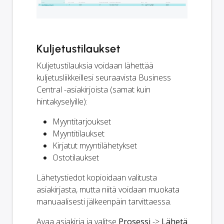
Kuljetustilaukset
Kuljetustilauksia voidaan lähettää
kuljetusliikkeillesi seuraavista Business
Central -asiakirjoista (samat kuin
hintakyselyille):
Myyntitarjoukset
Myyntitilaukset
Kirjatut myyntilähetykset
Ostotilaukset
Lähetystiedot kopioidaan valitusta
asiakirjasta, mutta niitä voidaan muokata
manuaalisesti jälkeenpäin tarvittaessa.
Avaa asiakirja ja valitse
Prosessi
->
Lähetä