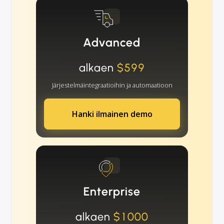
Advanced
alkaen
$599
Järjestelmäintegraatioihin ja automaatioon
Hanki ilmainen demo
Enterprise
alkaen
$1000