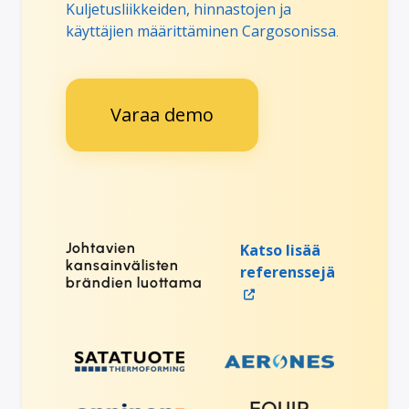
Kuljetusliikkeiden, hinnastojen ja
käyttäjien määrittäminen Cargosonissa
.
Varaa demo
Johtavien
Katso lisää
kansainvälisten
referenssejä
brändien luottama