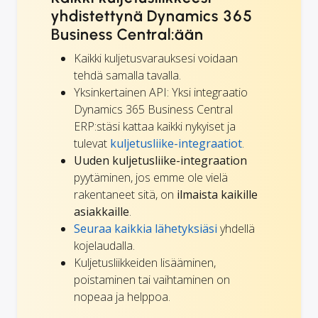
yhdistettynä Dynamics 365
Business Central:ään
Kaikki kuljetusvarauksesi voidaan
tehdä samalla tavalla.
Yksinkertainen API: Yksi integraatio
Dynamics 365 Business Central
ERP:stäsi kattaa kaikki nykyiset ja
tulevat
kuljetusliike-integraatiot
.
Uuden kuljetusliike-integraation
pyytäminen, jos emme ole vielä
rakentaneet sitä, on
ilmaista kaikille
asiakkaille
.
Seuraa kaikkia lähetyksiäsi
yhdellä
kojelaudalla.
Kuljetusliikkeiden lisääminen,
poistaminen tai vaihtaminen on
nopeaa ja helppoa.