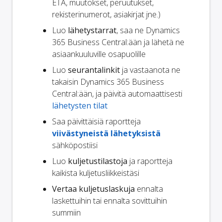
ETA, muutokset, peruutukset,
rekisterinumerot, asiakirjat jne.)
Luo
lähetystarrat
, saa ne Dynamics
365 Business Central:ään ja lähetä ne
asiaankuuluville osapuolille
Luo
seurantalinkit
ja vastaanota ne
takaisin Dynamics 365 Business
Central:ään, ja päivitä automaattisesti
lähetysten tilat
Saa päivittäisiä raportteja
viivästyneistä lähetyksistä
sähköpostiisi
Luo
kuljetustilastoja
ja raportteja
kaikista kuljetusliikkeistäsi
Vertaa kuljetuslaskuja
ennalta
laskettuihin tai ennalta sovittuihin
summiin